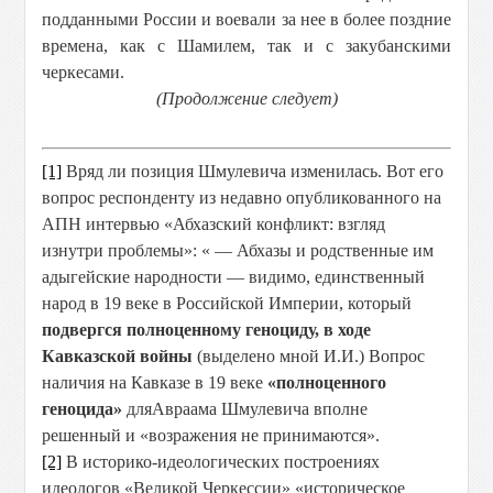
подданными России и воевали за нее в более поздние
времена, как с Шамилем, так и с закубанскими
черкесами.
(Продолжение следует)
[1]
Вряд ли позиция Шмулевича изменилась. Вот его
вопрос респонденту из недавно опубликованного на
АПН интервью «Абхазский конфликт: взгляд
изнутри проблемы»: « — Абхазы и родственные им
адыгейские народности — видимо, единственный
народ в 19 веке в Российской Империи, который
подвергся полноценному геноциду, в ходе
Кавказской войны
(выделено мной И.И.) Вопрос
наличия на Кавказе в 19 веке
«полноценного
геноцида»
для
Авраама Шмулевича вполне
решенный и «возражения не принимаются».
[2]
В историко-идеологических построениях
идеологов «Великой Черкессии» «историческое