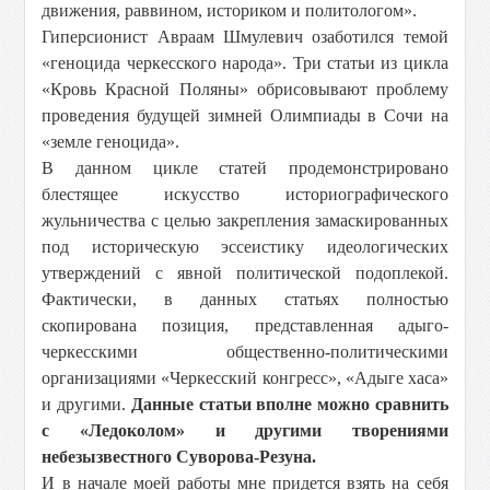
движения, раввином, историком и политологом».
Гиперсионист Авраам Шмулевич озаботился темой
«геноцида черкесского народа». Три статьи из цикла
«Кровь Красной Поляны» обрисовывают проблему
проведения будущей зимней Олимпиады в Сочи на
«земле геноцида».
В данном цикле статей продемонстрировано
блестящее искусство историографического
жульничества с целью закрепления замаскированных
под историческую эссеистику идеологических
утверждений с явной политической подоплекой.
Фактически, в данных статьях полностью
скопирована позиция, представленная адыго-
черкесскими общественно-политическими
организациями «Черкесский конгресс», «Адыге хаса»
и другими.
Данные статьи вполне можно сравнить
с «Ледоколом» и другими творениями
небезызвестного Суворова-Резуна.
И в начале моей работы мне придется взять на себя