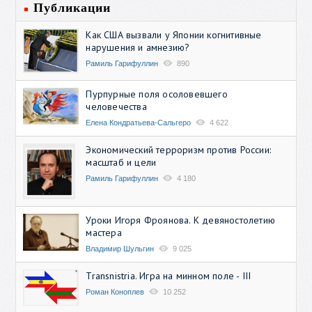
Публикации
Как США вызвали у Японии когнитивные
нарушения и амнезию?
Рамиль Гарифуллин
890
Пурпурные поля осоловевшего
человечества
Елена Кондратьева-Сальгеро
4 622
Экономический терроризм против России:
масштаб и цели
Рамиль Гарифуллин
4 180
Уроки Игоря Фроянова. К девяностолетию
мастера
Владимир Шульгин
9 025
Transnistria. Игра на минном поле - III
Роман Коноплев
10 252