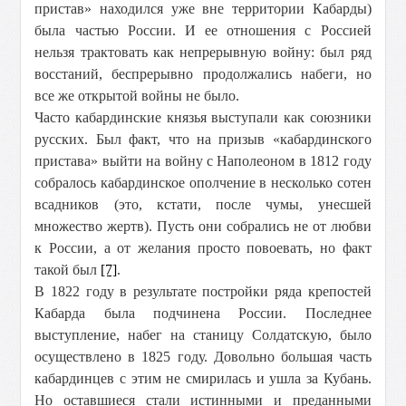
пристав» находился уже вне территории Кабарды)
была частью России. И ее отношения с Россией
нельзя трактовать как непрерывную войну: был ряд
восстаний, беспрерывно продолжались набеги, но
все же открытой войны не было.
Часто кабардинские князья выступали как союзники
русских. Был факт, что на призыв «кабардинского
пристава» выйти на войну с Наполеоном в 1812 году
собралось кабардинское ополчение в несколько сотен
всадников (это, кстати, после чумы, унесшей
множество жертв). Пусть они собрались не от любви
к России, а от желания просто повоевать, но факт
такой был
[7]
.
В 1822 году в результате постройки ряда крепостей
Кабарда была подчинена России. Последнее
выступление, набег на станицу Солдатскую, было
осуществлено в 1825 году. Довольно большая часть
кабардинцев с этим не смирилась и ушла за Кубань.
Но оставшиеся стали истинными и преданными