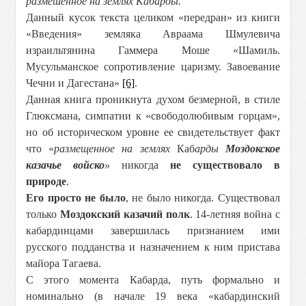
размешенное на землях Кабарды.
Данный кусок текста целиком «передран» из книги
«Введения» земляка Авраама Шмулевича
израильтянина Гаммера Моше «Шамиль.
Мусульманское сопротивление царизму. Завоевание
Чечни и Дагестана»
[6]
.
Данная книга проникнута духом безмерной, в стиле
Глюксмана, симпатии к «свободолюбивым горцам»,
но об историческом уровне ее свидетельствует факт
что «
размещенное на землях
Каб
арды
Моздокское
казачье войско
»
никогда
не существовало в
природе
.
Его просто не было
, не было никогда. Существовал
только
Моздокский казачий полк
. 14-летняя война с
кабардинцами завершилась признанием ими
русского подданства и назначением к ним пристава
майора Тагаева.
С этого момента Кабарда, путь формально и
номинально (в начале 19 века «кабардинский