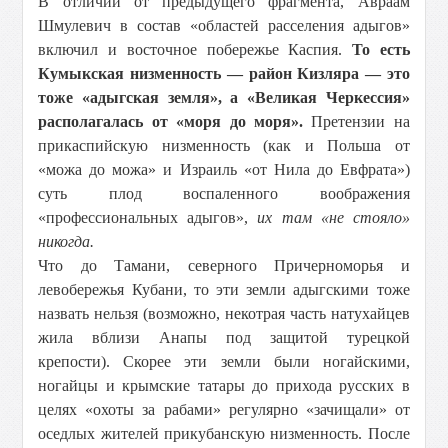
В отличии от предыдущего фрагмента, Авраам
Шмулевич в состав «областей расселения адыгов»
включил и восточное побережье Каспия.
То есть
Кумыкская низменность — район Кизляра — это
тоже «адыгская земля», а «Великая Черкессия»
располагалась от «моря до моря».
Претензии на
прикаспийскую низменность (как и Польша от
«можа до можа» и Израиль «от Нила до Евфрата»)
суть плод воспаленного воображения
«профессиональных адыгов»,
их там «не стояло»
никогда.
Что до Тамани, северного Причерноморья и
левобережья Кубани, то эти земли адыгскими тоже
назвать нельзя (возможно, некотрая часть натухайцев
жила вблизи Анапы под защитой турецкой
крепости). Скорее эти земли были ногайскими,
ногайцы и крымские татары до прихода русских в
целях «охоты за рабами» регулярно «зачищали» от
оседлых жителей прикубанскую низменность. После