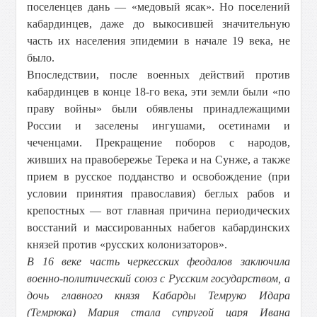
поселенцев дань — «медовый ясак». Но поселений
кабардинцев, даже до выкосившей значительную
часть их населения эпидемии в начале 19 века, не
было.
Впоследствии, после военных действий против
кабардинцев в конце 18-го века, эти земли были «по
праву войны» были обявлены принадлежащими
России и заселены ингушами, осетинами и
чеченцами. Прекращение поборов с народов,
живших на правобережье Терека и на Сунже, а также
прием в русское подданство и освобождение (при
условии принятия православия) беглых рабов и
крепостных — вот главная причина периодических
восстаний и массированных набегов кабардинских
князей против «русских колонизаторов».
В 16 веке часть черкесских феодалов заключила
военно-политический союз с Русским государством, а
дочь главного князя Кабарды Темруко Идара
(Темрюка) Мария стала супругой царя Ивана