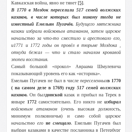
Кавказская война, явно не тянет
[5]
.
В 1770 в Моздок переселили 517 семей волжских
казаков, в числе которых был никому тогда не
известный Емельян Пугачёв.
Будущего мятежника
казаки избрали войсковым атаманом, затем царское
начальство за что-то сместило и арестовало его,
и
1771 и 1772 годы он провёл в тюрьме
Моздока
,
откуда бежал — что и стало началом кровавой
эпопеи восстания.
Самый большой «прокол» Авраама Шмулевича
показывающий уровень его как «историка».
Емельян Пугачев не был в числе
переселенных
в 1770
( на самом деле в 1769) году
517 семей волжских
казаков.
Он был
донской
казак и прибыл на Терек в
январе
1772
самостоятельно. Его никто не
избирал
войсковым атаманом
(очень высокая должность,
минимум полковничья) и само собой
царское
начальство его
не
смещало
.
Емельян Пугачев был
выбран казаками в качестве посланника в Петербург