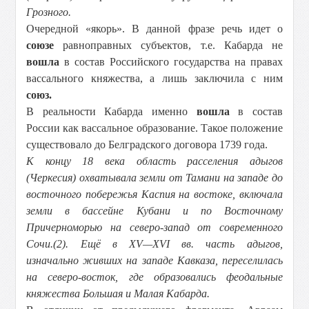
Грозного.
Очередной «якорь». В данной фразе речь идет о
союзе
равноправных субъектов, т.е. Кабарда не
вошла
в состав Российского государства на правах
вассального княжества, а лишь заключила с ним
союз.
В реальности Кабарда именно
вошла
в состав
России как вассальное образование. Такое положение
существовало до Белградского договора 1739 года.
К концу 18 века область расселения адыгов
(Черкесия) охватывала земли от Тамани на западе до
восточного побережья Каспия на востоке, включала
земли в бассейне Кубани и по Восточному
Причерноморью на северо-запад от современного
Сочи.(2). Ещё в XV—XVI вв. часть адыгов,
изначально живших на западе Кавказа, переселилась
на северо-восток, где образовались феодальные
княжества Большая и Малая Кабарда.