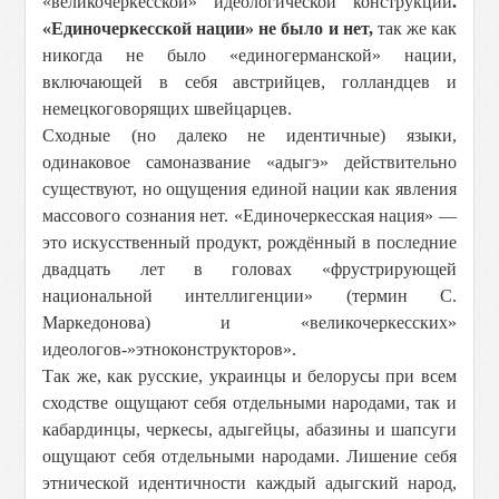
«великочеркесской» идеологической конструкции
.
«Единочеркесской нации» не было и нет,
так же как
никогда не было «единогерманской» нации,
включающей в себя австрийцев, голландцев и
немецкоговорящих швейцарцев.
Сходные (но далеко не идентичные) языки,
одинаковое самоназвание «адыгэ» действительно
существуют, но ощущения единой нации как явления
массового сознания нет. «Единочеркесская нация» —
это искусственный продукт, рождённый в последние
двадцать лет в головах «фрустрирующей
национальной интеллигенции» (термин С.
Маркедонова) и «великочеркесских»
идеологов-»этноконструкторов».
Так же, как русские, украинцы и белорусы при всем
сходстве ощущают себя отдельными народами, так и
кабардинцы, черкесы, адыгейцы, абазины и шапсуги
ощущают себя отдельными народами. Лишение себя
этнической идентичности каждый адыгский народ,