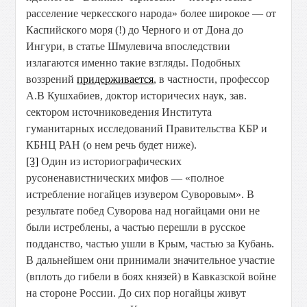
расселение черкесского народа» более широкое — от
Каспийского моря (!) до Черного и от Дона до
Ингури, в статье Шмулевича впоследствии
излагаются именно такие взгляды. Подобных
воззрений
придерживается
, в частности, профессор
А.В Кушхабиев, доктор историчесих наук, зав.
сектором источниковедения Института
гуманитарных исследований Правительства КБР и
КБНЦ РАН (о нем речь будет ниже).
[3]
Один из историографических
русоненавистнических мифов — «полное
истребление ногайцев изувером Суворовым». В
результате побед Суворова над ногайцами они не
были истреблены, а частью перешли в русское
подданство, частью ушли в Крым, частью за Кубань.
В дальнейшем они принимали значительное участие
(вплоть до гибели в боях князей) в Кавказской войне
на стороне России. До сих пор ногайцы живут