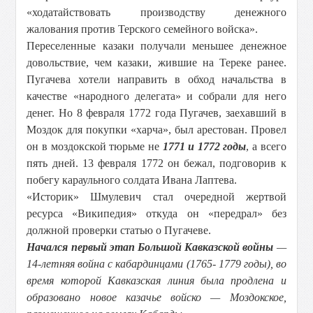
«ходатайствовать производству денежного
жалования против Терского семейного войска».
Переселенные казаки получали меньшее денежное
довольствие, чем казаки, жившие на Тереке ранее.
Пугачева хотели направить в обход начальства в
качестве «народного делегата» и собрали для него
денег. Но 8 февраля 1772 года Пугачев, заехавший в
Моздок для покупки «харча», был арестован. Провел
он в моздокской тюрьме не
1771 и 1772 годы
, а всего
пять дней. 13 февраля 1772 он бежал, подговорив к
побегу караульного солдата Ивана Лаптева.
«Историк» Шмулевич стал очередной жертвой
ресурса «Википедия» откуда он «передрал» без
должной проверки статью о Пугачеве.
Начался первый этап Большой Кавказской войны
—
14-летняя война с кабардинцами (1765- 1779 годы), во
время которой Кавказская линия была продлена и
образовано новое казачье войско — Моздокское,