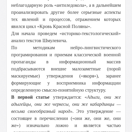
неблагодарную роль «антиледокола», а в дальнейшем
проанализировать другие более серьезные аспекты
тех явлений и процессов, отражением которых
явился цикл «Кровь Красной Поляны».
Для начала проведем «историко-текстологический»
анализ текстов Шмулевича.
По методикам нейро-лингвистического
програмирования и приемам классической военной
пропаганды в информационный массив
подбрасываются внешне малозаметные (порой
маскируемые) утверждения («якоря»), заранее
формирующие у восприемника информацции
определенную смысло-понятийную структуру.
В первой статье
утверждается: «
Адыги, они же
адыгейцы, они же черкесы, они же кабардинцы —
весьма своеобразный народ».
Это утверждение —
состоящее в перечислении («они же, они же, они
же») изначально ложно и является частью