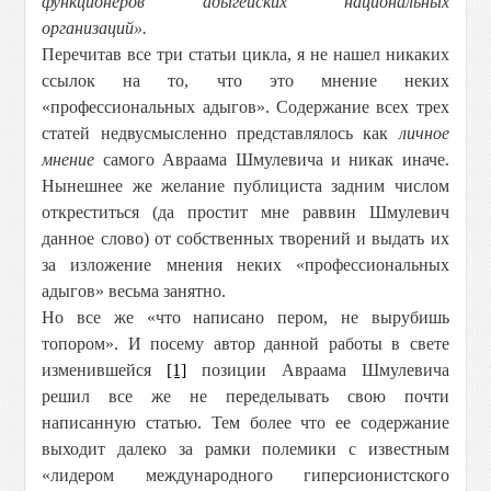
функционеров адыгейских национальных
организаций».
Перечитав все три статьи цикла, я не нашел никаких
ссылок на то, что это мнение неких
«профессиональных адыгов». Содержание всех трех
статей недвусмысленно представлялось как
личное
мнение
самого Авраама Шмулевича и никак иначе.
Нынешнее же желание публициста задним числом
откреститься (да простит мне раввин Шмулевич
данное слово) от собственных творений и выдать их
за изложение мнения неких «профессиональных
адыгов» весьма занятно.
Но все же «что написано пером, не вырубишь
топором». И посему автор данной работы в свете
изменившейся
[1]
позиции Авраама Шмулевича
решил все же не переделывать свою почти
написанную статью. Тем более что ее содержание
выходит далеко за рамки полемики с известным
«лидером международного гиперсионистского