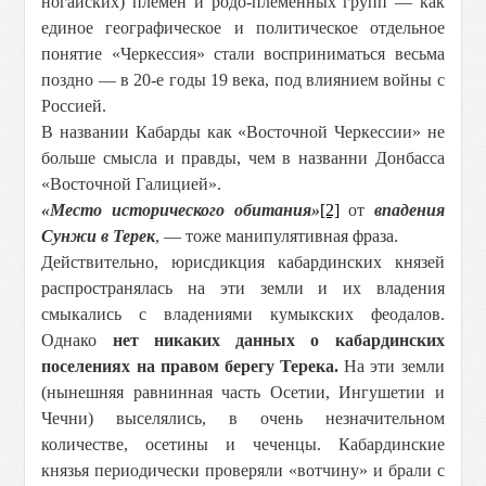
ногайских) племен и родо-племенных групп — как
единое географическое и политическое отдельное
понятие «Черкессия» стали восприниматься весьма
поздно — в 20-е годы 19 века, под влиянием войны с
Россией.
В названии Кабарды как «Восточной Черкессии» не
больше смысла и правды, чем в названни Донбасса
«Восточной Галицией».
«Место исторического обитания»
[2]
от
впадения
Сунжи в Терек
, — тоже манипулятивная фраза.
Действительно, юрисдикция кабардинских князей
распространялась на эти земли и их владения
смыкались с владениями кумыкских феодалов.
Однако
нет никаких данных о кабардинских
поселениях на правом берегу Терека.
На эти земли
(нынешняя равнинная часть Осетии, Ингушетии и
Чечни) выселялись, в очень незначительном
количестве, осетины и чеченцы. Кабардинские
князья периодически проверяли «вотчину» и брали с