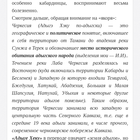
особенно кабардинцы, воспринимают весьма
болезненно.
Смотрим дальше, обращая внимание на «якоря»:
Черкесия (
Адыгэ Хэку
по-адыгски) — это
географическое и
политическое
понятие, включавшее
в себя территорию от Тамани до впадения реки
Сунжа в Терек и обозначавшее
место исторического
обитания адыгского народа
(выделения мои — И.И)..
Течением реки Лаба Черкесия разделялась на
Восточную (куда включались территории Кабарды и
Бесленея) и Западную (в которую входили Темиргой,
Бжедугия, Хатукай, Абадзехия, Большая и Малая
Шапсугия, Натухай, Убыхия и некоторые другие
территории адыгов помельче). Таким образом,
территория Черкесии занимала всю западную и
центральную часть Северного Кавказа, т.е. еще в
середине 19 века адыги занимали, в числе прочего,
современное черноморское побережье Кавказа.
«Адыге Хеку»
в переводе означает
«земля адыгов»,
но