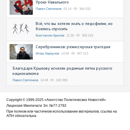
Уроки Навального
Павел Святенков
01:14
364 532
Всё, что вы хотели знать о педофилии, но
боялись спросить
Константин Крылов
11:30
359 243
Серебренников: режиссерская трагедия
Игорь Караулов
14:50
347 213
Благодаря Крылову исчезли родимые пятна русского
национализма
Павел Святенков
14:48
343 389
Copyright © 1999-2025 «Агентство Политических Новостей»
Лицензия Минпечати Эл. №77-2792
При полном или частичном использовании материалов, ссылка на
АПН обязательна