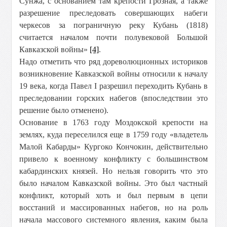
Сунжа, с основанием там крепости Грозная, а также
разрешение преследовать совершающих набеги
черкесов за пограничную реку Кубань (1818)
считается началом почти полувековой Большой
Кавказской войны»
[4]
.
Надо отметить что ряд дореволюционных историков
возникновение Кавказской войны относили к началу
19 века, когда Павел I разрешил переходить Кубань в
преследовании горских набегов (впоследствии это
решение было отменено).
Основание в 1763 году Моздокской крепости на
землях, куда переселился еще в 1759 году «владетель
Малой Кабарды» Кургоко Кончокин, действительно
привело к военному конфликту с большинством
кабардинских князей. Но нельзя говорить что это
было началом Кавказской войны. Это был частный
конфликт, который хоть и был первым в цепи
восстаний и массированных набегов, но на роль
начала массового системного явления, каким была