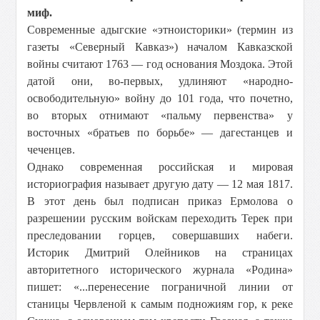
миф.
Современные адыгские «этноисторики» (термин из
газеты «Северный Кавказ») началом Кавказской
войны считают 1763 — год основания Моздока. Этой
датой они, во-первых, удлиняют «народно-
освободительную» войну до 101 года, что почетно,
во вторых отнимают «пальму первенства» у
восточных «братьев по борьбе» — дагестанцев и
чеченцев.
Однако современная российская и мировая
историография называет другую дату — 12 мая 1817.
В этот день был подписан приказ Ермолова о
разрешении русским войскам переходить Терек при
преследовании горцев, совершавших набеги.
Историк Дмитрий Олейников на страницах
авторитетного исторического журнала «Родина»
пишет: «...перенесение пограничной линии от
станицы Червленой к самым подножиям гор, к реке