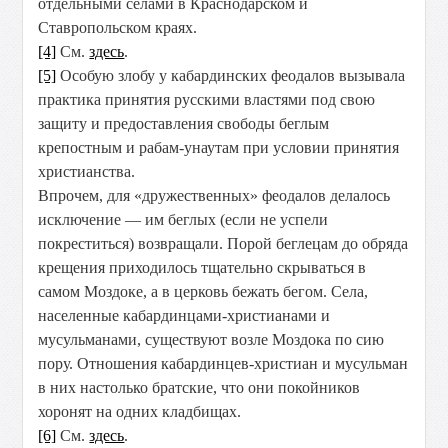
отдельными селами в Краснодарском и
Ставропольском краях.
[4]
См.
здесь
.
[5]
Особую злобу у кабардинских феодалов вызывала
практика принятия русскими властями под свою
защиту и предоставления свободы беглым
крепостным и рабам-унаутам при условии принятия
христианства.
Впрочем, для «дружественных» феодалов делалось
исключение — им беглых (если не успели
покреститься) возвращали. Порой беглецам до обряда
крещения приходилось тщательно скрываться в
самом Моздоке, а в церковь бежать бегом. Села,
населенные кабардинцами-христианами и
мусульманами, существуют возле Моздока по сию
пору. Отношения кабардинцев-христиан и мусульман
в них настолько братские, что они покойников
хоронят на одних кладбищах.
[6]
См.
здесь
.