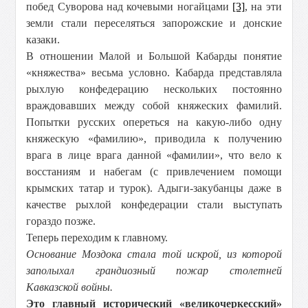
побед Суворова над кочевыми ногайцами
[3]
, на эти
земли стали переселяться запорожские и донские
казаки.
В отношении Малой и Большой Кабарды понятие
«княжества» весьма условно. Кабарда представляла
рыхлую конфедерацию нескольких постоянно
враждовавших между собой княжеских фамилий.
Попытки русских опереться на какую-либо одну
княжескую «фамилию», приводила к получению
врага в лице врага данной «фамилии», что вело к
восстаниям и набегам (с привлечением помощи
крымских татар и турок). Адыги-закубанцы даже в
качестве рыхлой конфедерации стали выступать
гораздо позже.
Теперь переходим к главному.
Основание Моздока стала той искрой, из которой
заполыхал грандиозный пожар столетней
Кавказской войны.
Это главный исторический «великочеркесский»