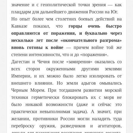
значение и с геополитической точки зрения — как
плацдарм для дальнейшего движения России на Юг.
Но опыт более чем столетних боевых действий на
Кавказе показал, что
горцы очень быстро
оправляются от поражения, и буквально через
несколько лет после «окончательного разгрома»
вновь готовы к войне
— причем войне той же
степени интенсивности, что и до «поражения».
Дагестан и Чечня после «замирения» оказались со
всех сторон окруженными другими землями
Империи, и их можно было легко изолировать от
внешнего влиянии. Но земли адыгов омывались
Черным Морем. При тогдашнем развитии морской
техники герметически блокировать их с моря не
было никакой возможности (даже и сейчас это
практически невыполнимая задача). А значит, при
желании, противники России могли наладить туда
переброску оружия, разведчиков и агитаторов,
деньги для разжигания восстания, морского десанта.