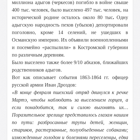
миллиона адыгов (черкесов) погибло в войне свыше
400 тыс. человек, было выселено 497 тыс. человек, на
исторической родине осталось около 80 тыс
.
Одну
адыгскую народность пехов (убыхов) депортировали
поголовно, кроме 14 селений, не ушедших в
Османскую империю. Их объявили военнопленными
и посемейно «распылили» в Костромской губернии
по различным деревням.
Было выселено также более 9/10 абхазов, ближайших
родственников адыгов.
Вот как описывает события 1863-1864 гг. офицер
русской армии Иван Дроздов:
«В конце февраля пшехский отряд двинулся к речке
Мартэ, чтобы наблюдать за выселением горцев, а
если понадобится, так и силою выгонять их…
Поразительное зрелище представилось глазам нашим
по пути: разбросанные трупы детей, женщин,
стариков, растерзанные, полуобъеденные собаками;
изможденные голодом и болезнями переселенцы, едва