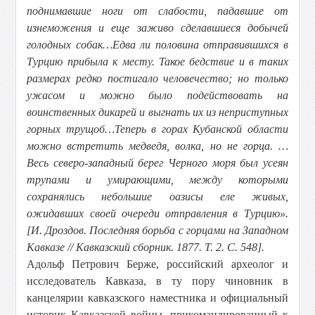
поднимавшие ноги от слабости, падавшие от
изнеможения и еще заживо сделавшиеся добычей
голодных собак…Едва ли половина отправившихся в
Турцию прибыла к месту. Такое бедствие и в таких
размерах редко постигало человечество; но только
ужасом и можно было подействовать на
воинственных дикарей и выгнать их из неприступных
горных трущоб…Теперь в горах Кубанской области
можно встретить медведя, волка, но не горца. …
Весь северо-западный берег Черного моря был усеян
трупами и умирающими, между которыми
сохранялись небольшие оазисы еле живых,
ожидавших своей очереди отправления в Турцию».
[И. Дроздов. Последняя борьба с горцами на Западном
Кавказе // Кавказский сборник. 1877. Т. 2. С. 548].
Адольф Петрович Берже, российский археолог и
исследователь Кавказа, в ту пору чиновник в
канцелярии кавказского наместника и официальный
историк Кавказской войны, прикомандированный к