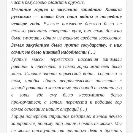
часть безусловно сложить оружие.
Изгнание горцев и заселения западного Кавказа
русскими — таков был план войны в последние
четыре года.
Русское население должно было не
только увенчать покорение края, оно само должно
было служить одним из главных средств завоевания.
Земля закубанцев была нужна государству, в них
самих не было никакой надобности (…)
Густые массы черкесского населения занимали
равнины и предгорья: в самих горах жителей было
мало. Главная задача черкесской войны состояла в
том, чтобы сбить неприятельское население с
лесной равнины и холмистых предгорий и загнать его
в горы, где ему было невозможно долго
прокормиться; а затем перенести к подошве гор
самое основание наших операций (…)
Горцы потерпели страшное бедствие: в этом нечего
запираться, потому что иначе и быть не могло. Мы
не могли отступить от начатого дела и бросить