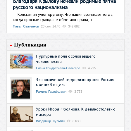
Благодаря Крылову исчезли родимые пятна
русского национализма
Константин учил другому. Что нация возникает тогда,
когда простые граждане обретают права, в
Павел Святенков
23 сен, 14:48
342 682
Публикации
Пурпурные поля осоловевшего
человечества
Елена Кондратьева-Сальгеро
4 225
Экономический терроризм против России:
масштаб и цели
Рамиль Гарифуллин
3 773
Уроки Игоря Фроянова. К девяностолетию
мастера
Владимир Шульгин
8 639