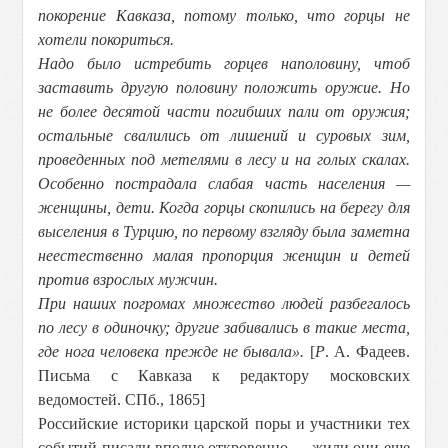
покорение Кавказа, потому только, что горцы не
хотели покориться.
Надо было истребить горцев наполовину, чтоб
заставить другую половину положить оружие. Но
не более десятой части погибших пали от оружия;
остальные свалились от лишений и суровых зим,
проведенных под метелями в лесу и на голых скалах.
Особенно пострадала слабая часть населения —
женщины, дети. Когда горцы скопились на берегу для
выселения в Турцию, по первому взгляду была заметна
неестественно малая пропорция женщин и детей
против взрослых мужчин.
При наших погромах множество людей разбегалось
по лесу в одиночку; другие забивались в такие места,
где нога человека прежде не бывала».
[
Р
. А. Фадеев.
Письма с Кавказа к редактору московских
ведомостей. СПб., 1865]
Российские историки царской поры и участники тех
событий писали вполне откровенно — жили они еще