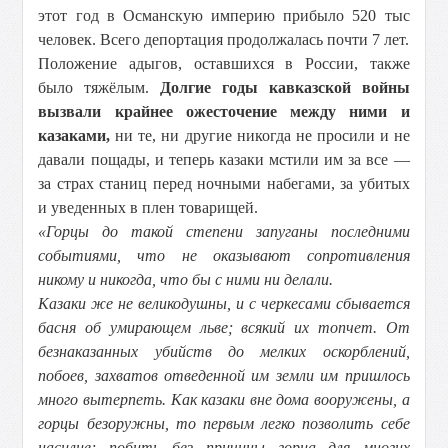
этот год в Османскую империю прибыло 520 тыс
человек. Всего депортация продолжалась почти 7 лет.
Положение адыгов, оставшихся в России, также
было тяжёлым.
Долгие годы кавказской войны
вызвали крайнее ожесточение между ними и
казаками,
ни те, ни другие никогда не просили и не
давали пощады, и теперь казаки мстили им за все —
за страх станиц перед ночными набегами, за убитых
и уведенных в плен товарищей.
«Горцы до такой степени запуганы последними
событиями, что не оказывают сопротивления
никому и никогда, что бы с ними ни делали.
Казаки же не великодушны, и с черкесами сбывается
басня об умирающем льве; всякий их топчет. От
безнаказанных убийств до мелких оскорблений,
побоев, захватов отведенной им земли им пришлось
много вытерпеть. Как казаки вне дома вооружены, а
горцы безоружны, то первым легко позволить себе
насилие; побить без причины горца для многих