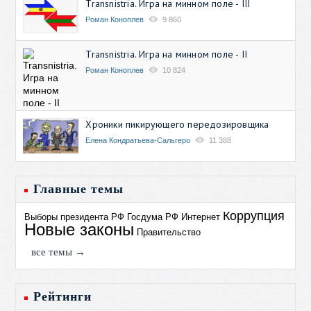
Transnistria. Игра на минном поле - III
Роман Коноплев
9 860
Transnistria. Игра на минном поле - II
Роман Коноплев
10 824
Хроники пикирующего передозировщика
Елена Кондратьева-Сальгеро
11 388
Главные темы
Коррупция
Выборы президента РФ
Госдума РФ
Интернет
Новые законы
Правительство
все темы →
Рейтинги