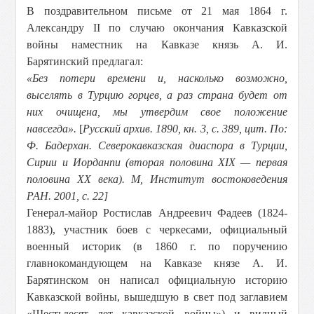
В поздравительном письме от 21 мая 1864 г.
Александру II по случаю окончания Кавказской
войны наместник на Кавказе князь А. И.
Барятинский предлагал:
«Без потери времени и, насколько возможно,
выселять в Турцию горцев, а раз страна будет от
них очищена, мы утвердим свое положение
навсегда».
[
Русский архив. 1890, кн. 3, с. 389, цит.
По:
Ф. Бадерхан. Северокавказская диаспора в Турции,
Сирии и Иорданnи (вторая половина XIX — первая
половина XX века). М, Институт востоковедения
РАН. 2001, с. 22]
Генерал-майор Ростислав Андреевич Фадеев (1824-
1883), участник боев с черкесами, официальный
военный историк (в 1860 г. по поручению
главнокомандующем на Кавказе князе А. И.
Барятинском он написал официальную историю
Кавказской войны, вышедшую в свет под заглавием
«Шестьдесят лет кавказской войны») и видный