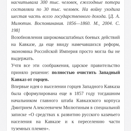
насчитывала 300 тыс. человек, ежегодные потери
составляли по 30 тыс. человек. На войну уходила
шестая часть всего государственного дохода.
[
Д. А.
Милютин.
Воспоминания. 1856—1860. М., 2004. С.
198]
Возобновления широкомасштабных боевых действий
на Кавказе, да еще ввиду намечавшихся реформ,
экономика Российской Империя просто могла бы не
выдержать.
Учтя все эти соображения, царское правительство
приняло решение:
полностью очистить Западный
Кавказ от горцев.
Впервые идея о выселении горцев Западного Кавказа
была сформулирована еще в 1857 году тогдашним
начальником главного штаба Кавказского корпуса
Дмитрием Алексеевичем Милютиным в специальной
записке «О средствах к развитию русского казачьего
населения на Кавказе и к переселению части
туземных племен».