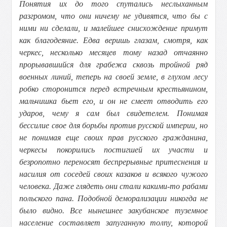
Понятия их до того спутались неслыханным
разгромом, что они ничему не удивятся, что бы с
ними ни сделали, и малейшее снисхождение примут
как благодеяние. Едва веришь глазам, смотря, как
черкес, несколько месяцев тому назад отчаянно
прорывавшийся для грабежа сквозь тройной ряд
военных линий, теперь на своей земле, в глухом лесу
робко сторонится перед встречным крестьянином,
мальчишка бьет его, и он не смеет отводить его
ударов, чему я сам был свидетелем. Понимая
бессилие свое для борьбы против русской империи, но
не понимая еще своих прав русского гражданина,
черкесы покорились постигшей их участи и
безропотно переносят беспрерывные притеснения и
насилия от соседей своих казаков и всякого чужого
человека. Даже глядеть они стали какими-то рабами
польского пана. Подобной деморализации никогда не
было видно. Все нынешнее закубанское туземное
население составляет запуганную толпу, которой