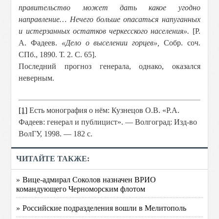
правительство может дать какое угодно
направление… Нечего больше опасаться напуганных
и истерзанных остатков черкесского населения
».
[Р.
А. Фадеев.
«Дело о выселении горцев»,
Собр. соч.
СПб., 1890. Т. 2. С. 65].
Последний прогноз генерала, однако, оказался
неверным.
[1]
Есть монография о нём: Кузнецов О.В. «Р.А.
Фадеев: генерал и публицист». — Волгоград: Изд-во
ВолГУ, 1998. — 182 с.
ЧИТАЙТЕ ТАКЖЕ:
» Вице-адмирал Соколов назначен ВРИО
командующего Черноморским флотом
» Российские подразделения вошли в Мелитополь