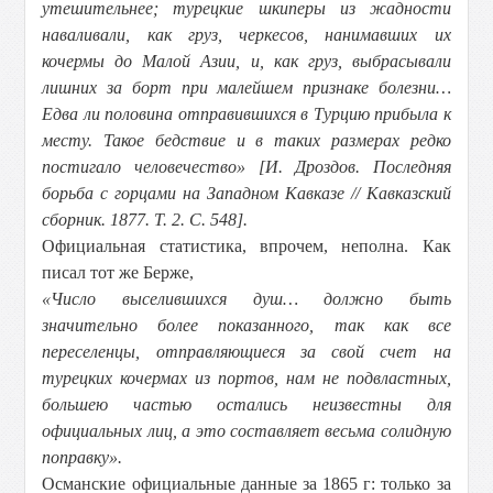
утешительнее; турецкие шкиперы из жадности
наваливали, как груз, черкесов, нанимавших их
кочермы до Малой Азии, и, как груз, выбрасывали
лишних за борт при малейшем признаке болезни…
Едва ли половина отправившихся в Турцию прибыла к
месту. Такое бедствие и в таких размерах редко
постигало человечество» [И. Дроздов. Последняя
борьба с горцами на Западном Кавказе // Кавказский
сборник. 1877. Т. 2. С. 548].
Официальная статистика, впрочем, неполна. Как
писал тот же Берже,
«Число выселившихся душ… должно быть
значительно более показанного, так как все
переселенцы, отправляющиеся за свой счет на
турецких кочермах из портов, нам не подвластных,
большею частью остались неизвестны для
официальных лиц, а это составляет весьма солидную
поправку».
Османские официальные данные за 1865 г: только за