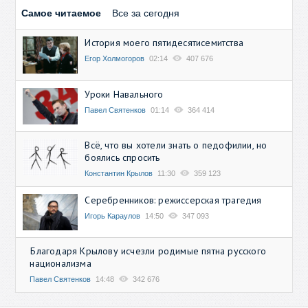
Самое читаемое
Все за сегодня
История моего пятидесятисемитства
Егор Холмогоров
02:14
407 676
Уроки Навального
Павел Святенков
01:14
364 414
Всё, что вы хотели знать о педофилии, но
боялись спросить
Константин Крылов
11:30
359 123
Серебренников: режиссерская трагедия
Игорь Караулов
14:50
347 093
Благодаря Крылову исчезли родимые пятна русского
национализма
Павел Святенков
14:48
342 676