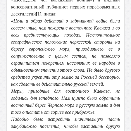
консервативный публицист первых пореформенных
десятилетий
[1]
, писал:
«Цель и образ действий в задуманной войне были
совсем иные, чем покорение восточного Кавказа и во
всех предшествующих походах. Исключительное
географическое положение черкесской стороны на
берегу европейского моря, приводившего ее в
соприкосновение с целым светом, не позволяло
ограничиться покорением населявших ее народов в
обыкновенном значении этого слова. Не было другого
средства укрепить эту землю за Россией бесспорно,
как сделать ее действительно русской землей.
Меры, пригодные для восточного Кавказа, не
годились для западного.
Нам нужно было обратить
восточный берег Черного моря в русскую землю и для
того очистить от горцев все прибрежье.
Надобно было истребить значительную часть
закубанского населения, чтобы заставить другую