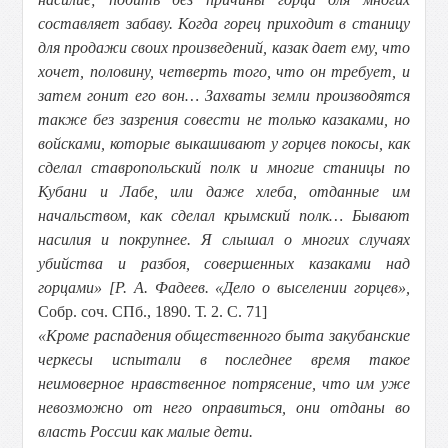
составляет забаву. Когда горец приходит в станицу
для продажи своих произведений, казак дает ему, что
хочет, половину, четверть того, что он требует, и
затем гонит его вон… Захваты земли производятся
также без зазрения совести не только казаками, но
войсками, которые выкашивают у горцев покосы, как
сделал ставропольский полк и многие станицы по
Кубани и Лабе, или даже хлеба, отданные им
начальством, как сделал крымский полк… Бывают
насилия и покрупнее. Я слышал о многих случаях
убийства и разбоя, совершенных казаками над
горцами» [Р. А. Фадеев. «Дело о выселении горцев»,
Собр. соч. СПб., 1890. Т. 2. С. 71]
«Кроме распадения общественного быта закубанские
черкесы испытали в последнее время такое
неимоверное нравственное потрясение, что им уже
невозможно от него оправиться, они отданы во
власть России как малые дети.