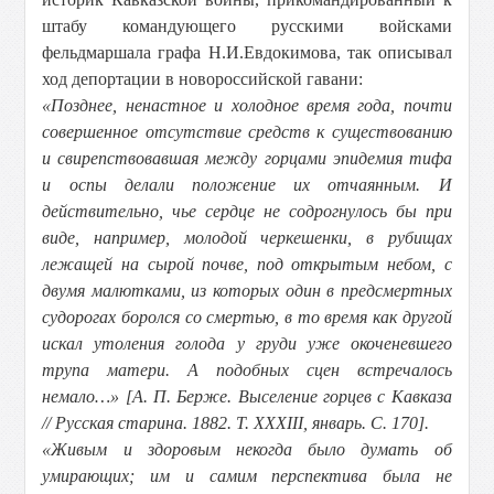
штабу командующего русскими войсками
фельдмаршала графа Н.И.Евдокимова, так описывал
ход депортации в новороссийской гавани:
«
Позднее, ненастное и холодное время года, почти
совершенное отсутствие средств к существованию
и свирепствовавшая между горцами эпидемия тифа
и оспы делали положение их отчаянным. И
действительно, чье сердце не содрогнулось бы при
виде, например, молодой черкешенки, в рубищах
лежащей на сырой почве, под открытым небом, с
двумя малютками, из которых один в предсмертных
судорогах боролся со смертью, в то время как другой
искал утоления голода у груди уже окоченевшего
трупа матери. А подобных сцен встречалось
немало…» [А. П. Берже. Выселение горцев с Кавказа
// Русская старина. 1882. Т. XXXIII, январь. С. 170].
«Живым и здоровым некогда было думать об
умирающих; им и самим перспектива была не