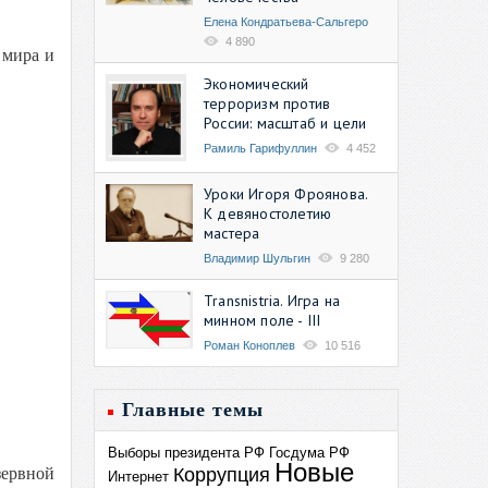
Елена Кондратьева-Сальгеро
4 890
 мира и
Экономический
терроризм против
России: масштаб и цели
Рамиль Гарифуллин
4 452
Уроки Игоря Фроянова.
К девяностолетию
мастера
Владимир Шульгин
9 280
Transnistria. Игра на
минном поле - III
Роман Коноплев
10 516
Главные темы
Выборы президента РФ
Госдума РФ
Новые
Коррупция
зервной
Интернет