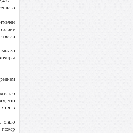
 2,4% —
сеннего
отмечен
 салоне
озросла
ами.
За
отеатры
среднем
овысило
им, что
 хотя в
о стало
й пожар