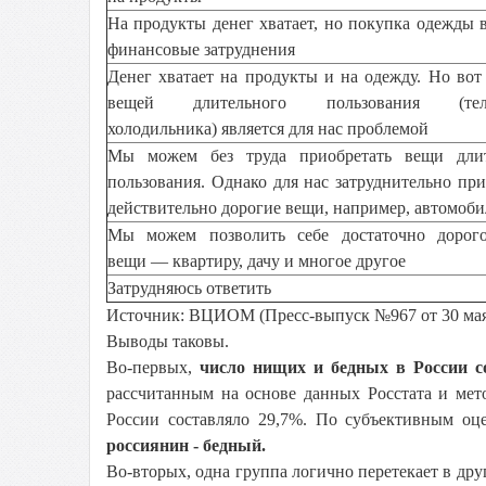
На продукты денег хватает, но покупка одежды 
финансовые затруднения
Денег хватает на продукты и на одежду. Но вот
вещей длительного пользования (теле
холодильника) является для нас проблемой
Мы можем без труда приобретать вещи длит
пользования. Однако для нас затруднительно при
действительно дорогие вещи, например, автомоби
Мы можем позволить себе достаточно дорого
вещи — квартиру, дачу и многое другое
Затрудняюсь ответить
Источник: ВЦИОМ (Пресс-выпуск №967 от 30 ма
Выводы таковы.
Во-первых,
число нищих и бедных в России с
рассчитанным на основе данных Росстата и ме
России составляло 29,7%. По субъективным оц
россиянин - бедный.
Во-вторых, одна группа логично перетекает в др