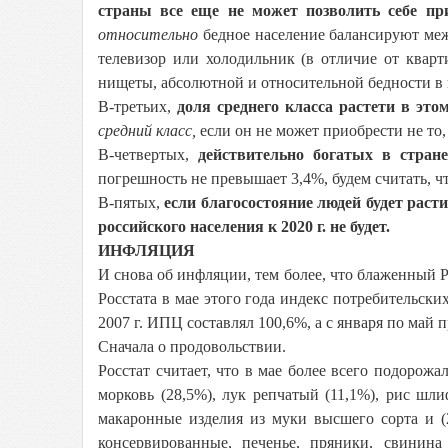
страны все еще не может позволить себе при
относительно
бедное население балансируют меж
телевизор или холодильник (в отличие от кварт
нищеты, абсолютной и относительной бедности в 
В-третьих,
доля среднего класса растет
и в это
средний класс,
если он не может приобрести не то
В-четвертых,
действительно богатых в стран
погрешность не превышает 3,4%, будем считать, что
В-пятых,
если благосостояние людей будет раст
российского населения к
2020 г
. не будет.
ИНФЛЯЦИЯ
И снова об инфляции, тем более, что блаженный 
Росстата в мае этого года индекс потребительски
2007 г
. ИПЦ составлял 100,6%, а с января по май
Сначала о продовольствии.
Росстат считает, что в мае более всего подорожал
морковь (28,5%), лук репчатый (11,1%), рис шли
макаронные изделия из муки высшего сорта и (
консервированные, печенье, пряники, свинина