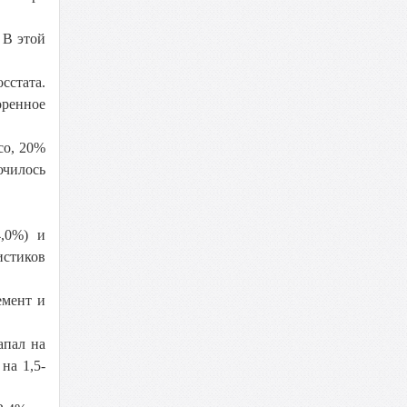
 В этой
сстата.
оренное
со, 20%
ючилось
4,0%) и
истиков
емент и
апал на
на 1,5-