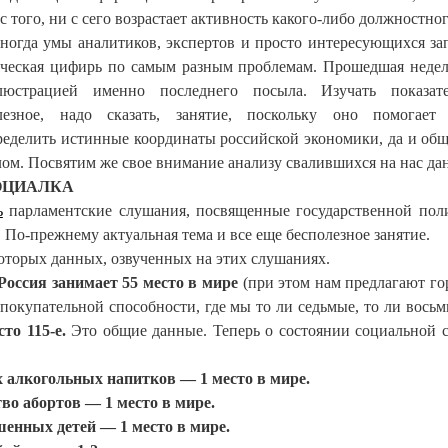
с того, ни с сего возрастает активность какого-либо должностно
иногда умы аналитиков, экспертов и просто интересующихся за
яческая цифирь по самым разным проблемам. Прошедшая недел
люстрацией именно последнего посыла. Изучать показа
лезное, надо сказать, занятие, поскольку оно помогает 
ределить истинные координаты российской экономики, да и общ
лом. Посвятим же свое внимание анализу свалившихся на нас да
ОЦИАЛКА
ь
парламентские слушания, посвященные государственной пол
 По-прежнему актуальная тема и все еще бесполезное занятие.
екоторых данных, озвученных на этих слушаниях.
Россия занимает 55 место в мире
(при этом нам предлагают го
окупательной способности, где мы то ли седьмые, то ли восьм
то 115-е.
Это общие данные. Теперь о состоянии социальной 
 алкогольных напитков — 1 место в мире.
во абортов — 1 место в мире.
енных детей — 1 место в мире.