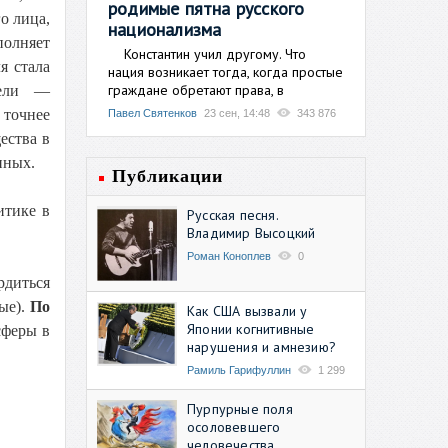
родимые пятна русского
го лица,
национализма
полняет
Константин учил другому. Что
я стала
нация возникает тогда, когда простые
граждане обретают права, в
тели —
точнее
Павел Святенков
23 сен, 14:48
343 876
ества в
нных.
Публикации
итике в
Русская песня.
Владимир Высоцкий
Роман Коноплев
0
рдиться
ые).
По
Как США вызвали у
Японии когнитивные
сферы в
нарушения и амнезию?
Рамиль Гарифуллин
1 299
Пурпурные поля
осоловевшего
человечества