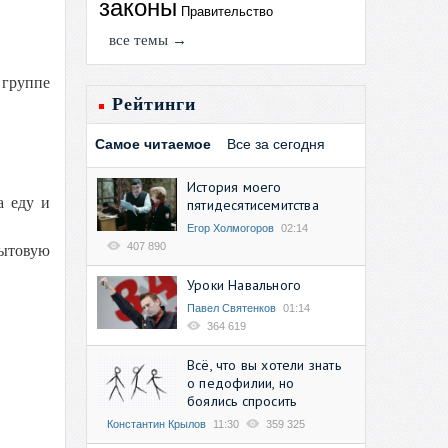
законы
Правительство
все темы →
 группе
Рейтинги
Самое читаемое
Все за сегодня
История моего
а еду и
пятидесятисемитства
Егор Холмогоров
02:14
407 890
бытовую
Уроки Навального
Павел Святенков
01:14
364 619
Всё, что вы хотели знать
о педофилии, но
боялись спросить
Константин Крылов
11:30
359 325