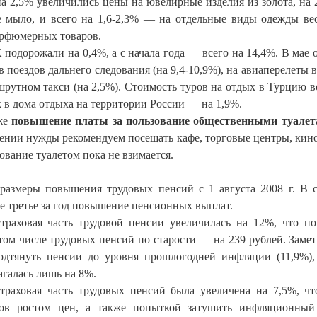
а 2,5% увеличились цены на ювелирные изделия из золота, на
е мыло, и всего на 1,6-2,3% — на отдельные виды одежды ве
парфюмерных товаров.
подорожали на 0,4%, а с начала года — всего на 14,4%. В мае 
 поездов дальнего следования (на 9,4-10,9%), на авиаперелеты в
ршрутном такси (на 2,5%). Стоимость туров на отдых в Турцию в
 в дома отдыха на территории России — на 1,9%.
аже
повышение платы за пользование общественными туалет
вении нужды рекомендуем посещать кафе, торговые центры, кин
зование туалетом пока не взимается.
размеры повышения трудовых пенсий с 1 августа
2008 г
. В 
же третье за год повышение пенсионных выплат.
траховая часть трудовой пенсии увеличилась на 12%, что п
том числе трудовых пенсий по старости — на 239 рублей. Замет
одтянуть пенсии до уровня прошлогодней инфляции (11,9%),
галась лишь на 8%.
страховая часть трудовых пенсий была увеличена на 7,5%, чт
ров ростом цен, а также попыткой затушить инфляционны