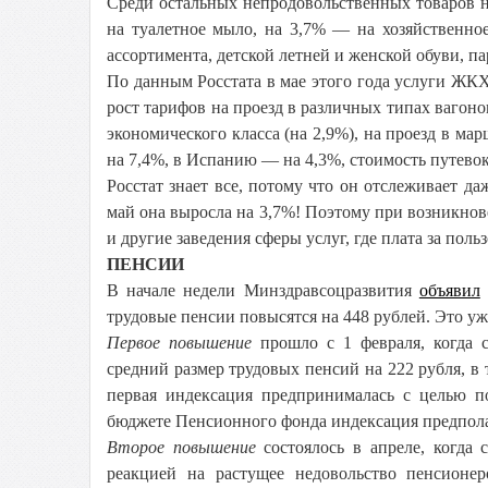
Среди остальных непродовольственных товаров н
на туалетное мыло, на 3,7% — на хозяйственно
ассортимента, детской летней и женской обуви, 
По данным Росстата в мае этого года услуги ЖКХ 
рост тарифов на проезд в различных типах вагонов
экономического класса (на 2,9%), на проезд в ма
на 7,4%, в Испанию — на 4,3%, стоимость путевок
Росстат знает все, потому что он отслеживает д
май она выросла на 3,7%! Поэтому при возникно
и другие заведения сферы услуг, где плата за поль
ПЕНСИИ
В начале недели Минздравсоцразвития
объявил
трудовые пенсии повысятся на 448 рублей. Это у
Первое повышение
прошло с 1 февраля, когда с
средний размер трудовых пенсий на 222 рубля, в 
первая индексация предпринималась с целью п
бюджете Пенсионного фонда индексация предпола
Второе повышение
состоялось в апреле, когда 
реакцией на растущее недовольство пенсионе