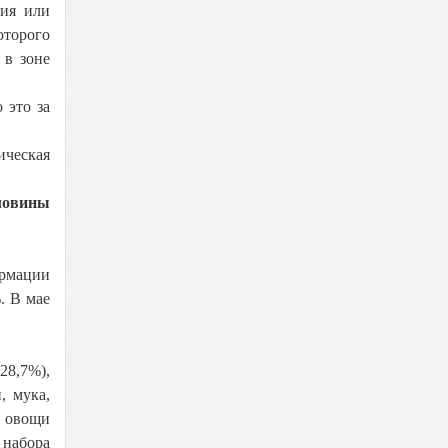
ия или
оторого
 в зоне
 это за
ическая
оловины
ормации
. В мае
28,7%),
, мука,
, овощи
 набора