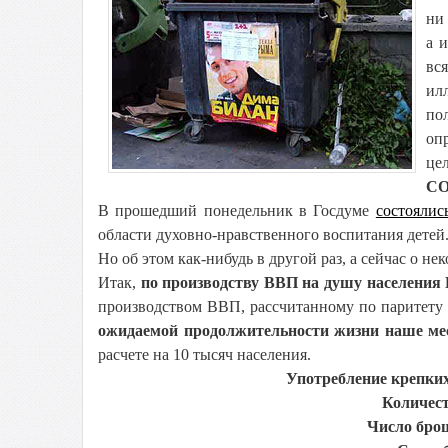
ни 
а 
вс
ил
по
оп
це
С
В прошедший понедельник в Госдуме
состоялис
области духовно-нравственного воспитания детей.
Но об этом как-нибудь в другой раз, а сейчас о н
Итак,
по производству ВВП на душу населения 
производством ВВП, рассчитанному по паритету п
ожидаемой продолжительности жизни наше мес
расчете на 10 тысяч населения.
Употребление крепких
Количест
Число брош