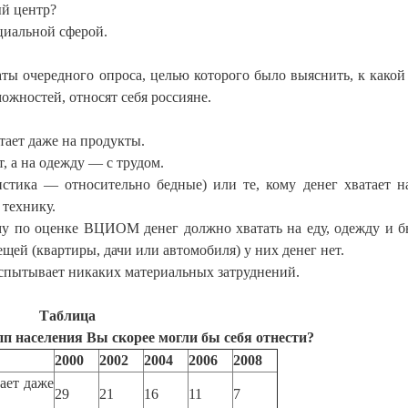
ый центр?
циальной сферой.
аты очередного опроса, целью которого было выяснить, к какой
ожностей, относят себя россияне.
тает даже на продукты.
т, а на одежду — с трудом.
истика — относительно бедные) или те, кому денег хватает н
 технику.
ому по оценке ВЦИОМ денег должно хватать на еду, одежду и 
щей (квартиры, дачи или автомобиля) у них денег нет.
 испытывает никаких материальных затруднений.
Таблица
п населения Вы скорее могли бы себя отнести?
2000
2002
2004
2006
2008
ает даже
29
21
16
11
7