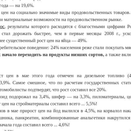
 года — на 19,6%.
 цен на социально значимые виды продовольственных товаров.
вои материальные возможности на продовольственном рынке.
ос
, результаты которого расходятся с благостными цифрами Ро
 стал дорожать быстрее, чем в первые месяцы
2008 г
., уск
ее существенный рост цен на яйца — 49%.
ребительское поведение: 24% населения реже стали покупать мя
начало переходить на продукты низших сортов,
а также вкл
ост цен в мае этого года отмечен на дизельное топливо (
,9%. Самое смешное, что по расчетам государственных стат
втомобилисты подтвердят, что рост составил все 20%.
ероид подорожал на 3,4%, шифер — на 3,3%, пиломатериалы, ц
 цен на стройматериалы составил всего ... 5,5%!
ов в мае прирост цен на йод вылился в 4,5%, на корвалол нак
шника, панкреатин, комбинированные анальгетики накрутился 
ала года составил всего ... 4,6%!