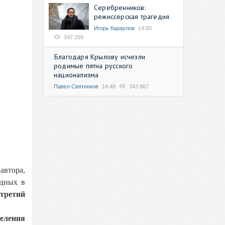
Серебренников:
режиссерская трагедия
Игорь Караулов
14:50
347 299
Благодаря Крылову исчезли
родимые пятна русского
национализма
Павел Святенков
14:48
343 867
автора,
едных в
третий
селения