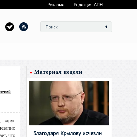
Реклама
Редакция АПН
Материал недели
вский
, вдруг
незапно
Благодаря Крылову исчезли
ет, что