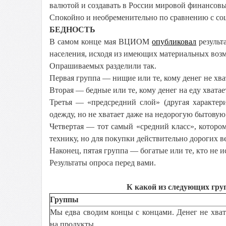
валютой и создавать в России мировой финансов
Спокойно и необременительно по сравнению с со
БЕДНОСТЬ
В самом конце мая ВЦИОМ
опубликовал
результ
населения, исходя из имеющих материальных возм
Опрашиваемых разделили так.
Первая группа — нищие или те, кому денег не хва
Вторая — бедные или те, кому денег на еду хватае
Третья — «предсредний слой» (другая характер
одежду, но не хватает даже на недорогую бытовую
Четвертая — тот самый «средний класс», котор
технику, но для покупки действительно дорогих ве
Наконец, пятая группа — богатые или те, кто не
Результаты опроса перед вами.
К какой из следующих груп
Группы
Мы едва сводим концы с концами. Денег не хват
на продукты