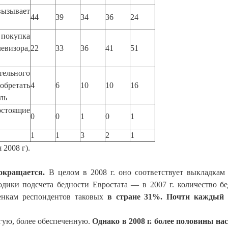
вызывает
44
39
34
36
24
 покупка
визора,
22
33
36
41
51
ельного
обретать
4
6
10
10
16
ль
стоящие
0
0
1
0
1
1
1
3
2
1
я
2008 г
).
окращается.
В целом в
2008 г
. оно соответствует выкладкам 
тодики подсчета бедности Евростата — в
2007 г
. количество б
енкам респондентов таковых
в стране 31%.
Почти каждый 
угую, более обеспеченную.
Однако в
2008 г
. более половины на