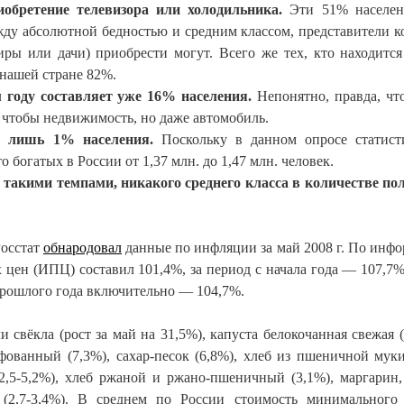
обретение телевизора или холодильника.
Эти 51% населен
ду абсолютной бедностью и средним классом, представители к
иры или дачи) приобрести могут. Всего же тех, кто находится
нашей стране 82%.
м году составляет уже 16% населения.
Непонятно, правда, что
, чтобы недвижимость, но даже автомобиль.
е лишь 1% населения.
Поскольку в данном опросе статист
 богатых в России от 1,37 млн. до 1,47 млн. человек.
и такими темпами, никакого среднего класса в количестве п
Росстат
обнародовал
данные по инфляции за май
2008 г
. По инф
х цен (ИПЦ) составил 101,4%, за период с начала года — 107,7%
 прошлого года включительно — 104,7%.
и свёкла (рост за май на 31,5%), капуста белокочанная свежая (
фованный (7,3%), сахар-песок (6,8%), хлеб из пшеничной муки
2,5-5,2%), хлеб ржаной и ржано-пшеничный (3,1%), маргарин
 (2,7-3,4%). В среднем по России стоимость минимального