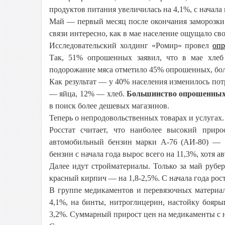
продуктов питания увеличилась на 4,1%, с начала
Май — первый месяц после окончания заморозки
связи интересно, как в мае население ощущало с
Исследовательский холдинг «Ромир» провел
опр
Так, 51% опрошенных заявил, что в мае хлеб
подорожание мяса отметило 45% опрошенных, бол
Как результат — у 40% населения изменилось пот
— яйца, 12% — хлеб.
Большинство опрошенных 
в поиск более дешевых магазинов.
Теперь о непродовольственных товарах и услугах.
Росстат считает, что наиболее высокий прир
автомобильный бензин марки А-76 (АИ-80) — 3
бензин с начала года вырос всего на 11,3%, хотя а
Далее идут стройматериалы. Только за май руб
красный кирпич — на 1,8-2,5%. С начала года рост
В группе медикаментов и перевязочных материал
4,1%, на бинты, нитроглицерин, настойку бояры
3,2%. Суммарный прирост цен на медикаменты с нач