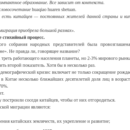
 компактное образование. Все зависит от контекста.
 словосочетание
huaqiao huaren shetuan.
 есть китайцев — постоянных жителей данной страны и ки
миграция приобрела большой размах».
е стихийный процесс.
кого собрания народных представителей была провозглашен
е». Не правда ли, говорящее название?
 треть работающего населения планеты, но 2-3% мирового рынка
ть второй показатель. Хотя бы в несколько раз.
с демографический кризис включает не только сокращение рожда
о в Китае несколько ближайших десятилетий доля лиц в возраст
70%.
ит.
у построили соседи китайцев, чтобы от них отгородиться.
ской миграции являются:
ния китайских землячеств, их укрепление и развитие;