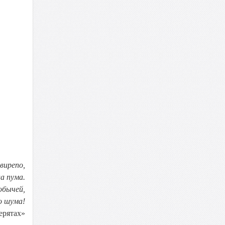
вирепо,
а пума.
обычей,
о шума!
ерятах»