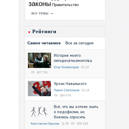
законы
Правительство
все темы →
Рейтинги
Самое читаемое
Все за сегодня
История моего
пятидесятисемитства
Егор Холмогоров
02:14
407 741
Уроки Навального
Павел Святенков
01:14
364 474
Всё, что вы хотели знать
о педофилии, но
боялись спросить
Константин Крылов
11:30
359 184