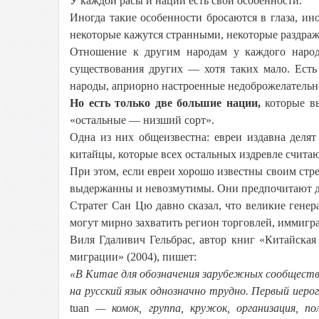
У каждой расы и нации есть свои особенности.
Иногда такие особенности бросаются в глаза, ин
некоторые кажутся странными, некоторые раздраж
Отношение к другим народам у каждого народа
существования других — хотя таких мало. Есть
народы, априорно настроенные недоброжелатель
Но есть только две большие нации,
которые вы
«остальные — низший сорт».
Одна из них общеизвестна: евреи издавна деля
китайцы, которые всех остальных издревле счита
При этом, если евреи хорошо известны своим стр
выдержанны и невозмутимы. Они предпочитают до
Стратег Сан Цю давно сказал, что великие ген
могут мирно захватить регион торговлей, иммигр
Виля Гдаливич Гельбрас, автор книг «Китайская 
миграции» (2004), пишет:
«В Китае для обозначения зарубежных сообществ
на русский язык однозначно трудно. Первый иеро
tuan
— комок, группа, кружок, организация, по