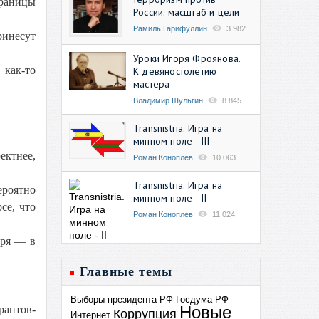
границы
России: масштаб и цели
Рамиль Гарифуллин
3 982
ринесут
Уроки Игоря Фроянова.
 как-то
К девяностолетию
мастера
Владимир Шульгин
8 845
Transnistria. Игра на
минном поле - III
ектнее,
Роман Коноплев
10 063
Transnistria. Игра на
ероятно
минном поле - II
се, что
Роман Коноплев
11 024
зря — в
Главные темы
Выборы президента РФ
Госдума РФ
Новые
рантов-
Коррупция
Интернет