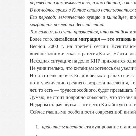
перевести и как землячество, и как община, и как
В последнее время в Китае стало использоваться
Его перевод: землячество
хуацяо
и китайцев, то
мигрантов последних десятилетий.
Тем самым, по сути, признается, что китайская э
Более того,
китайская миграция — это отнюдь н
Весной
2000 г
. на третьей сессии Всекитайс
внешнеэкономическая стратегия Китая: «Идти вовн
Исходная ситуация: на долю КНР приходится одна
Не удивительно, что китайцам хотелось бы увеличи
Но и это еще не все. Если в белых странах сейча
но и увеличение среднего возраста населения, т
лет, то есть — трудоспособного, будет превышать 
Думаю, не стоит подробно объяснять, что это знач
Недаром старая шутка гласит, что Китайскую стен
Сейчас главными особенности современной китай
правительственное
стимулирование становле