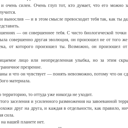
и очень силен. Очень глуп тот, кто думает, что его можно з
лучится.
и вынослив — и в этом смысле превосходит тебя так, как ты да
едставить.
шениях — он совершеннее тебя. С чисто биологической точки 
была совершенно другая эволюция, он произошел не от того же
века, от которого произошел ты. Возможно, он произошел о
ицаемое лицо или неопределенная улыбка, но за этим скр
граничное презрение.
аны и что он чувствует — понять невозможно, потому что он сд
бого материала.
 территорию, то оттуда уже никогда не уходит.
того заселения и усиленного размножения на завоеванной терр
хожи друг на друга, и каждая в отдельности, как правило, нич
я сила.
 на нашей планете нет.