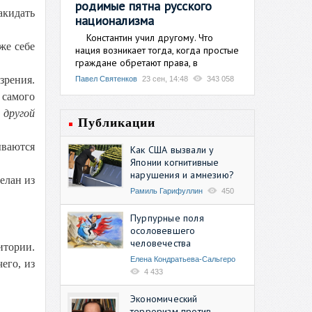
родимые пятна русского
акидать
национализма
Константин учил другому. Что
же себе
нация возникает тогда, когда простые
граждане обретают права, в
зрения.
Павел Святенков
23 сен, 14:48
343 058
 самого
т
другой
Публикации
ываются
Как США вызвали у
Японии когнитивные
нарушения и амнезию?
елан из
Рамиль Гарифуллин
450
Пурпурные поля
осоловевшего
человечества
итории.
Елена Кондратьева-Сальгеро
его, из
4 433
Экономический
терроризм против