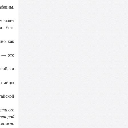
абавны,
амечают
и. Есть
нно как
я — это
итайски
китайцы
тайской
сти его
 второй
можно