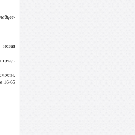
тайцев-
а новая
 труда.
емости,
е 16-65