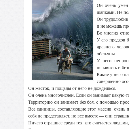
Он очень умен 
шапками. Не по
Он трудолюбив 
и не можешь пр
Во многих отно
У его предков 
древнего чело
обезьяны.
У него непрон
ненависть и без
Какие у него пл
совершенно осо
Он жесток, и пощады от него не дождешься.
Он очень многочислен. Если он занимает какую-то
Территорию он занимает без боя, с помощью прос
Все единицы, составляющие этот массив, очень по
себя не представляет, но все вместе — они страшна
Ничего страшнее среди тех, кто считается людьми,