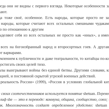
огда они не видны с первого взгляда. Некоторые особенности з
ают.
 тоже своё, особенное. Есть народы, которые просто не з
 народы, которые считают всех остальных смешными чудакам
но по отношению к другим
деляют себя из всех остальных не просто как «иных», а име
т всех на богоизбранный народ и второсортных гоев. А друга
ют варварами.
емлением к публичности и даже театральности, то китайцы по-к
стигать своих целей тихо.
ералы выигрывают войны без единой битвы. Другими словами, 
ацией, и постоянной скрытой угрозой военных действий.
реальность России» (1999), «Россия в условиях глобальной ки
 своих соотечественников используется понятие
shetuan.
Переве
глиф
shе
— это в переводе: коммуна, община, сообщество, союз;
лк. Многозначность создает определенное удобство:
shetuan