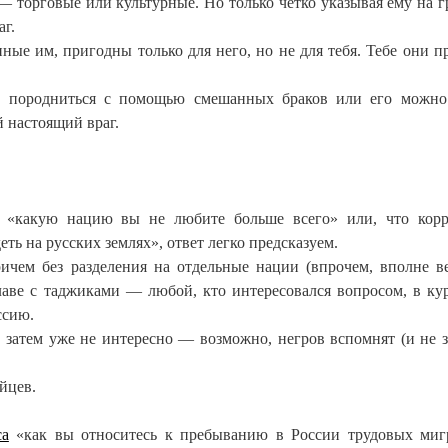
 торговые или культурные. Но только четко указывая ему на 
аг.
нные им, пригодны только для него, но не для тебя. Тебе они п
, породниться с помощью смешанных браков или его можно
й настоящий враг.
у «какую нацию вы не любите больше всего» или, что корр
ть на русских землях», ответ легко предсказуем.
чем без разделения на отдельные нации (впрочем, вполне в
лаве с таджиками — любой, кто интересовался вопросом, в кур
ссию.
 затем уже не интересно — возможно, негров вспомнят (и не 
йцев.
са
«как вы относитесь к пребыванию в России трудовых миг