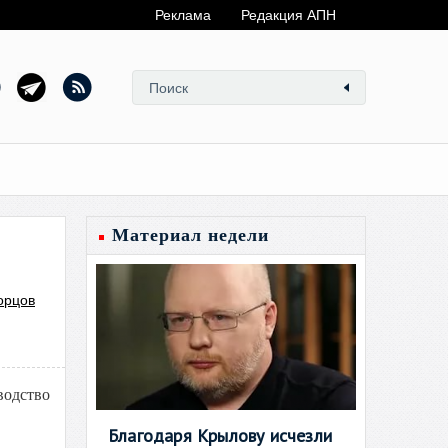
Реклама
Редакция АПН
Материал недели
орцов
водство
Благодаря Крылову исчезли