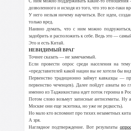
С ним можно поддерживать какие-то отношения —
дозволенного и исходя из того, что это все-таки вр
У него нельзя ничему научиться. Все идеи, созда
только вред.
Наивно думать, что с ним можно подружиться
задобрить и расположить к себе. Ведь это — самы
Это и есть Китай.
НЕВИДИМЫЙ ВРАГ
Точнее сказать — не замечаемый.
Если провести опрос среди населения на тем
«представителей какой нации вы не хотели бы виде
Первенство традиционно займут кавказцы — при
первенство чеченцев). Далее пойдут азиаты во г
именно из Таджикистана идет поток героина в Ро
Потом слово возьмут записные антисемиты. Ну а
Москве они еще экзотика, но уже не редкость).
Но мало кто вспомнит про тихих незаметных кита
А зря.
Наглядное подтверждение. Вот результаты
опро