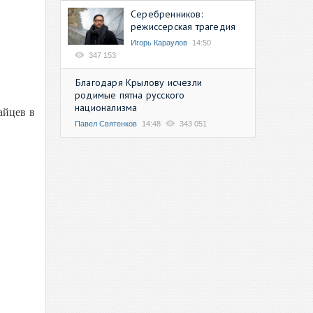
Серебренников:
режиссерская трагедия
Игорь Караулов
14:50
347 153
Благодаря Крылову исчезли
родимые пятна русского
национализма
айцев в
Павел Святенков
14:48
343 051