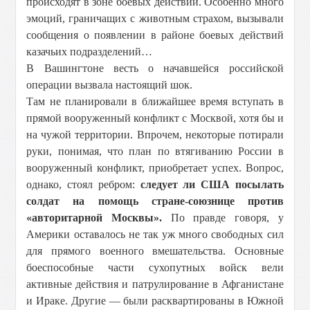
происходят в зоне боевых действий. Особенно много
эмоций, граничащих с животным страхом, вызывали
сообщения о появлении в районе боевых действий
казачьих подразделений…
В Вашингтоне весть о начавшейся российской
операции вызвала настоящий шок.
Там не планировали в ближайшее время вступать в
прямой вооруженный конфликт с Москвой, хотя бы и
на чужой территории. Впрочем, некоторые потирали
руки, понимая, что план по втягиванию России в
вооруженный конфликт, приобретает успех. Вопрос,
однако, стоял ребром:
следует ли США посылать
солдат на помощь стране-союзнице против
«авторитарной Москвы».
По правде говоря, у
Америки оставалось не так уж много свободных сил
для прямого военного вмешательства. Основные
боеспособные части сухопутных войск вели
активные действия и патрулирование в Афганистане
и Ираке. Другие — были расквартированы в Южной