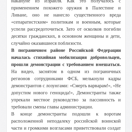
накануне из Израиля. Как это получалось с
применением похожего оружия в Палестине и
Ливане, оно не нанесло существенного вреда
«сепаратистским» политикам и военным, которые
успели рассредоточиться. Зато от осколков погибли
десятки гражданских, в основном женщины и дети,
случайно оказавшиеся поблизости.
В пограничном районе Российской Федерации
началась стихийная мобилизация добровольцев,
прошли демонстрации с требованием вмешаться.
На видео, заснятом в одном из пограничных
регионов сотрудниками ФСБ, мелькнули кадры
демонстрантов с лозунгами: «Смерть варварам!», «Не
допустим нового геноцида!», Демонстранты также
упрекали местное руководство за пассивность и
требовали смены главы администрации.
В конце демонстранты подошли к воротам
расположенной неподалеку российской воинской
части и громкими возгласами приветствовали солдат