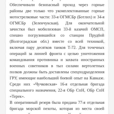
Обеспечивали безопасный проход через горные
районы две только что укомплектованные горные
мотострелковые части: 33-я ОГМСБр (Ботлих) и 34-я
ОГМСБр (Зеленчукская). Для окончательной
зачистки был мобилизован 33-й казачий ОМСП,
спешно погрузившийся со станции Прудбой
(Волгоградская обл.) вместе со всей техникой,
включая пару десятков танков Т-72. Для точечных
операций за линией фронта с целью уничтожения
командования противника и захвата иностранных
военных советников в тыл силами вертолетных
полков должны быть доставлены спецподразделения
ГРУ, имеющие наибольший боевой опыт на Кавказе.
Среди них «Чучковская» 16-я отдельная бригада
специального назначения, 22-я ОБр СпН, ОБр СпН
«Терек».
В оперативный резерв была придана 77-я отдельная
бригада морской пехоты, которая из места своей