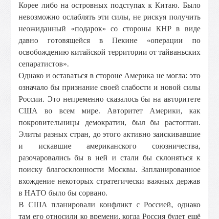
Корее либо на островных подступах к Китаю. Было
невозможно ослаблять эти силы, не рискуя получить
неожиданный «подарок» со стороны КНР в виде
давно готовящейся в Пекине «операции по
освобождению китайской территории от тайваньских
сепаратистов».
Однако и оставаться в стороне Америка не могла: это
означало бы признание своей слабости и новой силы
России. Это непременно сказалось бы на авторитете
США во всем мире. Авторитет Америки, как
покровительницы демократии, был бы растоптан.
Элиты разных стран, до этого активно заискивавшие
и искавшие американского союзничества,
разочаровались бы в ней и стали бы склоняться к
поиску благосклонности Москвы. Запланированное
вхождение некоторых стратегически важных держав
в НАТО было бы сорвано.
В США планировали конфликт с Россией, однако
там его относили ко времени, когда Россия будет ещё