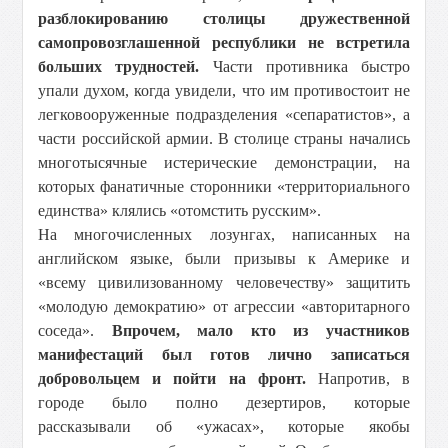
разблокированию столицы дружественной
самопровозглашенной республики не встретила
больших трудностей.
Части противника быстро
упали духом, когда увидели, что им противостоит не
легковооруженные подразделения «сепаратистов», а
части российской армии. В столице страны начались
многотысячные истерические демонстрации, на
которых фанатичные сторонники «территориального
единства» клялись «отомстить русским».
На многочисленных лозунгах, написанных на
английском языке, были призывы к Америке и
«всему цивилизованному человечеству» защитить
«молодую демократию» от агрессии «авторитарного
соседа».
Впрочем, мало кто из участников
манифестаций был готов лично записаться
добровольцем и пойти на фронт.
Напротив, в
городе было полно дезертиров, которые
рассказывали об «ужасах», которые якобы