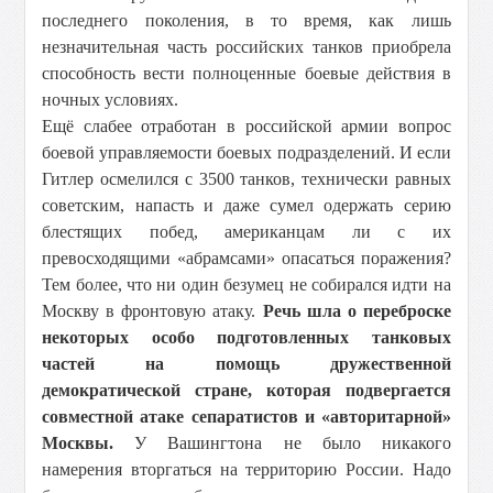
последнего поколения, в то время, как лишь
незначительная часть российских танков приобрела
способность вести полноценные боевые действия в
ночных условиях.
Ещё слабее отработан в российской армии вопрос
боевой управляемости боевых подразделений. И если
Гитлер осмелился с 3500 танков, технически равных
советским, напасть и даже сумел одержать серию
блестящих побед, американцам ли с их
превосходящими «абрамсами» опасаться поражения?
Тем более, что ни один безумец не собирался идти на
Москву в фронтовую атаку.
Речь шла о переброске
некоторых особо подготовленных танковых
частей на помощь дружественной
демократической стране, которая подвергается
совместной атаке сепаратистов и «авторитарной»
Москвы.
У Вашингтона не было никакого
намерения вторгаться на территорию России. Надо