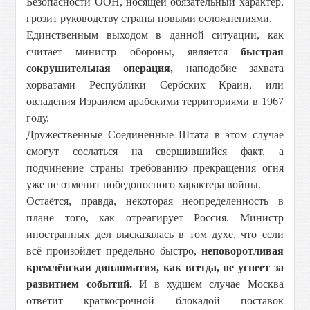
Безопасности ООН, носящей обязательный характер,
грозит руководству страны новыми осложнениями.
Единственным выходом в данной ситуации, как
считает министр обороны, является
быстрая
сокрушительная операция,
наподобие захвата
хорватами Республики Сербских Краин, или
овладения Израилем арабскими территориями в 1967
году.
Дружественные Соединенные Штата в этом случае
смогут сослаться на свершившийся факт, а
подчинение страны требованию прекращения огня
уже не отменит победоносного характера войны.
Остаётся, правда, некоторая неопределенность в
плане того, как отреагирует Россия. Министр
иностранных дел высказалась в том духе, что если
всё произойдет предельно быстро,
неповоротливая
кремлёвская дипломатия, как всегда, не успеет за
развитием событий.
И в худшем случае Москва
ответит краткосрочной блокадой поставок