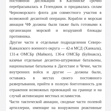
постоянной дислокации в Каспийске срочно
перебрасывалась в Геленджик и придавалась силам
Черноморского флота для совместного участия в
возможной десантной операции. Корабли и морская
авиация ЧФ должны были также быть готовыми к
организации морской и воздушной блокады
противника.
Другие части и отдельные подразделения Северо-
Кавказского военного округа — 42-я МСД (Ханкала),
131-я ОМСБр (Майкоп), 136-я ОМСБр (Буйнакск),
казачьи отдельные десантно-штурмовые батальоны,
национальные батальоны в Дагестане и Чечне, части
внутренних войск и другие — должны были,
оставаясь в местах своего постоянного
развертывания, прийти в полную боеготовность для
отражения возможных провокаций на границе и на
случай активизации местных исламистов.
Части тактической авиации, сводные части полевой
артиллерии, имеющие на вооружении реактивные