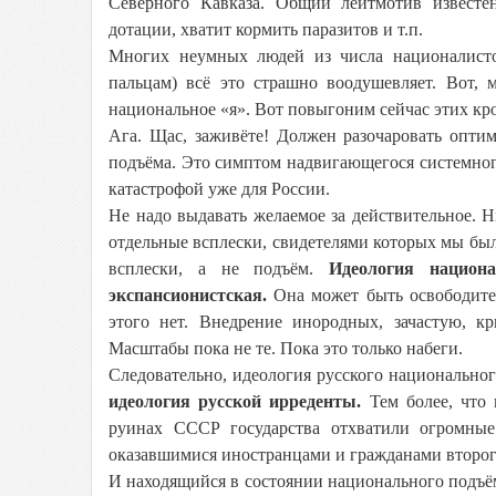
Северного Кавказа. Общий лейтмотив известе
дотации, хватит кормить паразитов и т.п.
Многих неумных людей из числа националисто
пальцам) всё это страшно воодушевляет. Вот, м
национальное «я». Вот повыгоним сейчас этих кр
Ага. Щас, заживёте! Должен разочаровать опти
подъёма. Это симптом надвигающегося системного
катастрофой уже для России.
Не надо выдавать желаемое за действительное. 
отдельные всплески, свидетелями которых мы был
всплески, а не подъём.
Идеология национ
экспансионистская.
Она может быть освободитель
этого нет. Внедрение инородных, зачастую, к
Масштабы пока не те. Пока это только набеги.
Следовательно, идеология русского национально
идеология русской ирреденты.
Тем более, что 
руинах СССР государства отхватили огромные
оказавшимися иностранцами и гражданами второго
И находящийся в состоянии национального подъём