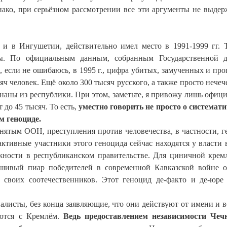
нако, при серьёзном рассмотрении все эти аргументы не выде
 и в Ингушетии, действительно имел место в 1991-1999 гг. Т
ны. По официальным данным, собранным Государственной д
, если не ошибаюсь, в
1995 г
., цифра убитых, замученных и пр
яч человек. Ещё около 300 тысяч русского, а также просто нечеч
гнаны из республики. При этом, заметьте, я привожу лишь офиц
до 45 тысяч. То есть,
уместно говорить не просто о системат
м геноциде.
ятым ООН, преступления против человечества, в частности, г
активные участники этого геноцида сейчас находятся у власти 
ности в республиканском правительстве. Для циничной крем
шивый пиар победителей в современной Кавказской войне о
 своих соотечественников. Этот геноцид де-факто и де-юре
алисты, без конца заявляющие, что они действуют от имени и в
уются с Кремлём.
Ведь предоставлением независимости Чеч