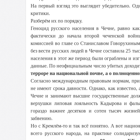
На первый взгляд это выглядит убедительно. Од
критики.
Разберём их по порядку.
Геноцид русского населения в Чечне, равно как
фактически до начала второй чеченской вой
комиссией во главе со Станиславом Говорухиным
без вести русских людей в Чечне составила 25 тыс
населения в этот же период были ограблены и из
данные. По неофициальным число убитых доходит 
терроре на национальной почве, а о полноценно
Согласно международным правовым нормам, прин
не имеют срока давности. Однако, как известно, 
Чечне и занимают высшие государственные долж
верхушки липовая лояльность Кадырова и фаль
гораздо важнее десятков и сотен тысяч жизней
забвению.
Но с Кремлём-то и так всё понятно. А вот национ
всего русского народа, на практике солидариз