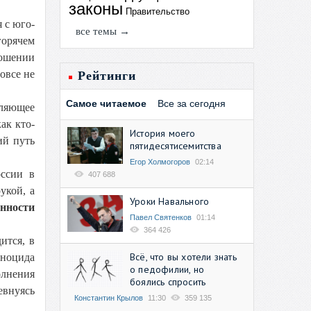
законы
Правительство
 с юго-
все темы →
горячем
ношении
овсе не
Рейтинги
Самое читаемое
Все за сегодня
вляющее
ак кто-
История моего
ий путь
пятидесятисемитства
Егор Холмогоров
02:14
оссии в
407 688
укой, а
Уроки Навального
нности
Павел Святенков
01:14
364 426
ится, в
Всё, что вы хотели знать
еноцида
о педофилии, но
олнения
боялись спросить
евнуясь
Константин Крылов
11:30
359 135