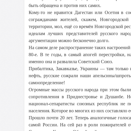
быть обращена и против них самих.
Кому-то не нравится Дагестан или Осетия в сос
согражданами жителей, скажем, Новгородской
территории, мол, ещё со времён Новгородской ре
идеалам лучших представителей русского нар
аргументации можно бесконечно долго.
На самом деле распространение таких настроений
80-е. В те годы, в самый апогей перестройки, н
именно она и развалила Советский Союз.
Прибалтика, Закавказье, Украины — там только
нефть, русские сожрали наши апельсины/шпроты/
самоопределение!
Огромные массы русского народа при этом были
сопротивления в Приднестровье и Душанбе. Но
национал-сепаратисты союзных республик не п
населения. Которое во многих из них составляло е
Прошло почти 20 лет. Теперь аналогичные голоса,
самой России. На сей раз в роли пожирателей 