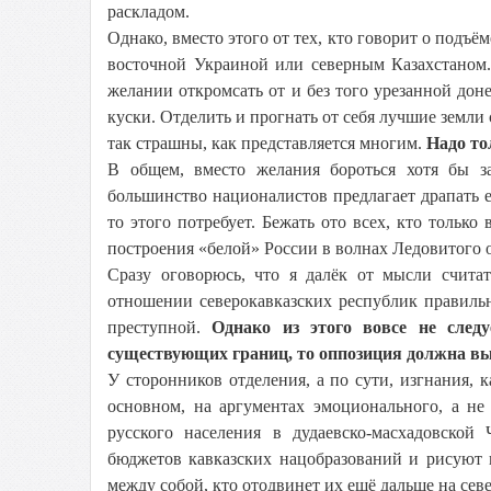
раскладом.
Однако, вместо этого от тех, кто говорит о подъ
восточной Украиной или северным Казахстаном
желании откромсать от и без того урезанной до
куски. Отделить и прогнать от себя лучшие земли
так страшны, как представляется многим.
Надо то
В общем, вместо желания бороться хотя бы за
большинство националистов предлагает драпать ещ
то этого потребует. Бежать ото всех, кто только
построения «белой» России в волнах Ледовитого 
Сразу оговорюсь, что я далёк от мысли счит
отношении северокавказских республик правильн
преступной.
Однако из этого вовсе не след
существующих границ, то оппозиция должна вы
У сторонников отделения, а по сути, изгнания, к
основном, на аргументах эмоционального, а не
русского населения в дудаевско-масхадовской
бюджетов кавказских нацобразований и рисуют 
между собой, кто отодвинет их ещё дальше на север