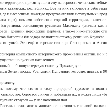
нюю территорию присягнувшим ему на верность чеченским тейпа
ных кавказских республиках. Все из них включают в себя терр
, да и населённые зачастую представителями нетитульных народ
рана гор»), помимо собственно горской территории, включает
Багратиона, основанную русскими Махачкалу (сначала как 
ровск), древний персидский Дербент, а также нижнетерские ст
остав Дагестана благодаря волюнтаристскому решению Хрущёва.
я ингушей. Это ещё и терские станицы Слепцовская и Ассин
рритория компактного исторического проживания осетин, но и 
мущественно русским населением.
хладный — бывшую терскую станицу Прохладную.
ицы Зеленчукская, Урупская и Исправная, которые, правда, в 90
промолчу.
ать, потому что кто-то в силу природной трусости и полит
опасностям, бороться с ними и побеждать их, а может лишь убе
 пугайте страусов — у нас каменный пол.
 России, предлагают в миниатюре повторить сценарий развал