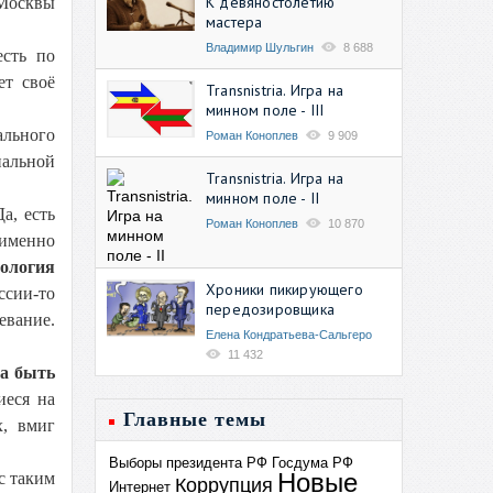
К девяностолетию
 Москвы
мастера
Владимир Шульгин
8 688
есть по
ет своё
Transnistria. Игра на
минном поле - III
ального
Роман Коноплев
9 909
нальной
Transnistria. Игра на
минном поле - II
а, есть
Роман Коноплев
10 870
 именно
ология
Хроники пикирующего
ссии-то
передозировщика
евание.
Елена Кондратьева-Сальгеро
11 432
а быть
иеся на
Главные темы
х, вмиг
Выборы президента РФ
Госдума РФ
Новые
с таким
Коррупция
Интернет