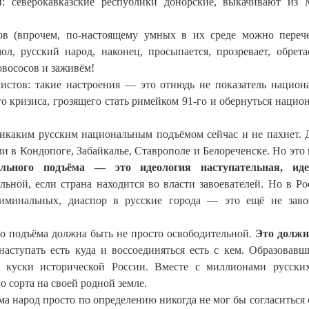
н: северокавказские республики донорские, выкачивают из
в (впрочем, по-настоящему умных в их среде можно переч
ол, русский народ, наконец, просыпается, прозревает, обрета
овососов и заживём!
мистов: такие настроения — это отнюдь не показатель национ
 кризиса, грозящего стать римейком 91-го и обернуться нацио
Никаким русским национальным подъёмом сейчас и не пахнет. Д
и в Кондопоге, Забайкалье, Ставрополе и Белореченске. Но это
ального подъёма — это идеология наступательная, иде
ной, если страна находится во власти завоевателей. Но в Ро
риминальных, диаспор в русские города — это ещё не заво
го подъёма должна быть не просто освободительной.
Это должн
наступать есть куда и воссоединяться есть с кем. Образовавш
 куски исторической России. Вместе с миллионами русски
 сорта на своей родной земле.
а народ просто по определению никогда не мог бы согласиться 