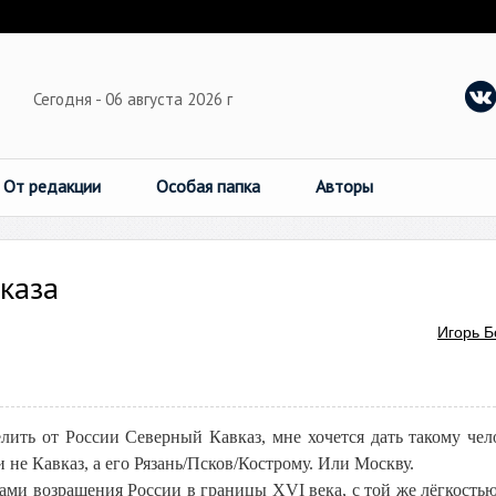
Сегодня - 06 августа 2026 г
От редакции
Особая папка
Авторы
вказа
Игорь Б
елить от России Северный Кавказ, мне хочется дать такому чел
 не Кавказ, а его Рязань/Псков/Кострому. Или Москву.
ами возращения России в границы XVI века, с той же лёгкость