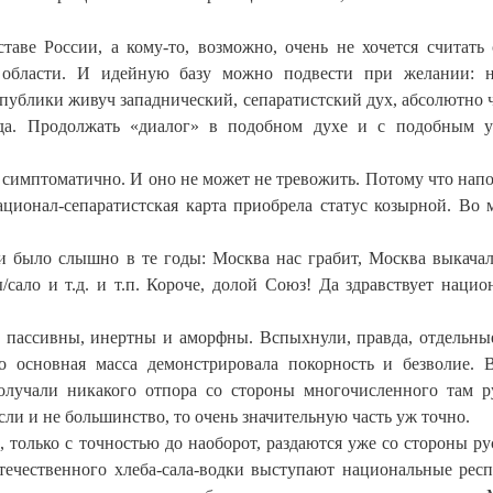
таве России, а кому-то, возможно, очень не хочется считать
 области. И идейную базу можно подвести при желании: 
спублики живуч западнический, сепаратистский дух, абсолютно
ода. Продолжать «диалог» в подобном духе и с подобным 
 симптоматично. И оно не может не тревожить. Потому что нап
ационал-сепаратистская карта приобрела статус козырной. Во 
 и было слышно в те годы: Москва нас грабит, Москва выкача
сало и т.д. и т.п. Короче, долой Союз! Да здравствует нацио
 пассивны, инертны и аморфны. Вспыхнули, правда, отдельны
 основная масса демонстрировала покорность и безволие. 
олучали никакого отпора со стороны многочисленного там р
сли и не большинство, то очень значительную часть уж точно.
 только с точностью до наоборот, раздаются уже со стороны ру
отечественного хлеба-сала-водки выступают национальные рес