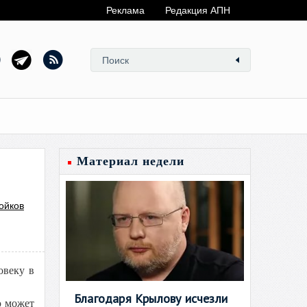
Реклама
Редакция АПН
Материал недели
ойков
овеку в
Благодаря Крылову исчезли
ю может