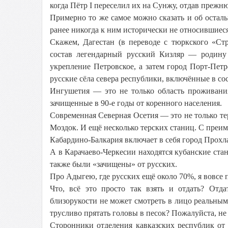
когда Пётр I переселил их на Сунжу, отдав преж
Примерно то же самое можно сказать и об осталь
ранее никогда к ним исторически не относившиеся
Скажем, Дагестан (в переводе с тюркского «Ст
состав легендарный русский Кизляр — родину 
укрепление Петровское, а затем город Порт-Пет
русские сёла севера республики, включённые в с
Ингушетия — это не только область проживани
зачищенные в 90-е годы от коренного населения.
Современная Северная Осетия — это не только те
Моздок. И ещё несколько терских станиц. С преи
Кабардино-Балкария включает в себя город Про
А в Карачаево-Черкесии находятся кубанские стан
также были «зачищены» от русских.
Про Адыгею, где русских ещё около 70%, я вовсе 
Что, всё это просто так взять и отдать? Отд
близорукости не может смотреть в лицо реальным 
трусливо прятать головы в песок? Пожалуйста, не
Сторонники отделения кавказских республик от