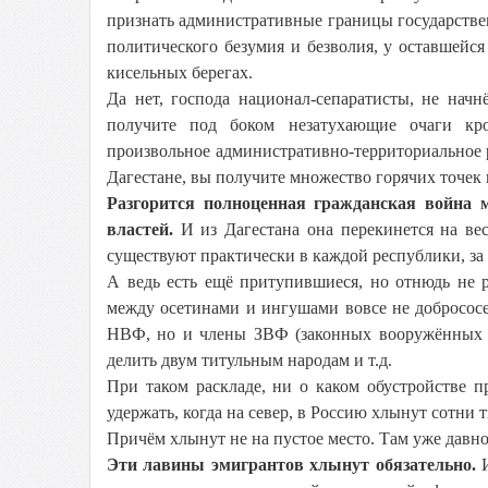
признать административные границы государствен
политического безумия и безволия, у оставшейс
кисельных берегах.
Да нет, господа национал-сепаратисты, не начн
получите под боком незатухающие очаги кр
произвольное административно-территориальное 
Дагестане, вы получите множество горячих точек 
Разгорится полноценная гражданская война
властей.
И из Дагестана она перекинется на ве
существуют практически в каждой республики, з
А ведь есть ещё притупившиеся, но отнюдь не 
между осетинами и ингушами вовсе не добрососе
НВФ, но и члены ЗВФ (законных вооружённых ф
делить двум титульным народам и т.д.
При таком раскладе, ни о каком обустройстве 
удержать, когда на север, в Россию хлынут сотни
Причём хлынут не на пустое место. Там уже давно
Эти лавины эмигрантов хлынут обязательно.
И