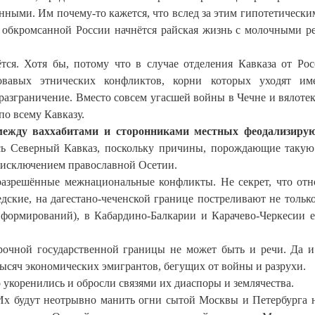
ными. Им почему-то кажется, что вслед за этим гипотетически
я обкромсанной России начнётся райская жизнь с молочными р
ётся. Хотя бы, потому что в случае отделения Кавказа от Ро
овавых этнических конфликтов, корни которых уходят им
разграничение. Вместо совсем угасшей войны в Чечне и вялоте
по всему Кавказу.
 между ваххабитами и сторонниками местных феодализиру
сь Северный Кавказ, поскольку причины, порождающие такую
а исключением православной Осетии.
разрешённые межнациональные конфликты. Не секрет, что от
дские, на дагестано-чеченской границе постреливают не тольк
ормирований), в Кабардино-Балкарии и Карачево-Черкесии е
прочной государственной границы не может быть и речи. Да и
 тысяч экономических эмигрантов, бегущих от войны и разрухи.
 укоренились и обросли связями их диаспоры и землячества.
х будут неотрывно манить огни сытой Москвы и Петербурга 