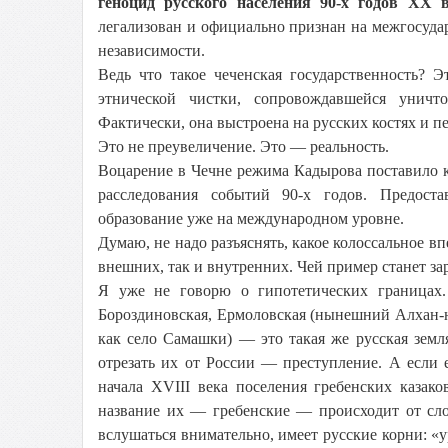
геноцид русского населения 90-х годов
XX в
легализован и официально признан на межгосуда
независимости.
Ведь что такое чеченская государственность? Э
этнической чистки, сопровождавшейся уничт
Фактически, она выстроена на русских костях и п
Это не преувеличение. Это — реальность.
Воцарение в Чечне режима Кадырова поставило 
расследования событий 90-х годов. Предоста
образование уже на международном уровне.
Думаю, не надо разъяснять, какое колоссальное в
внешних, так и внутренних. Чей пример станет за
Я уже не говорю о гипотетических границах.
Бороздиновская, Ермоловская (нынешний Алхан-
как село Самашки) — это такая же русская земл
отрезать их от России — преступление. А если е
начала XVIII века поселения гребенских казак
название их — гребенские — происходит от слов
вслушаться внимательно, имеет русские корни: «у