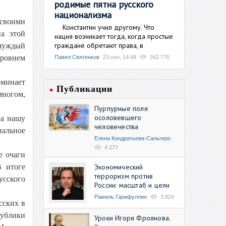
родимые пятна русского
национализма
 своими
Константин учил другому. Что
на этой
нация возникает тогда, когда простые
граждане обретают права, в
 чуждый
уровнем
Павел Святенков
23 сен, 14:48
342 776
оминает
Публикации
многом,
Пурпурные поля
осоловевшего
ла нашу
человечества
нальное
Елена Кондратьева-Сальгеро
4 277
е очаги
Экономический
В итоге
терроризм против
усского
России: масштаб и цели
Рамиль Гарифуллин
3 824
сских в
публики
Уроки Игоря Фроянова.