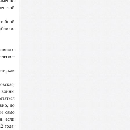
именно
ченской
штабной
блики.
тивного
ическое
ии, как
овская,
й войны
таться
вно, до
 и само
н, если
2 года,