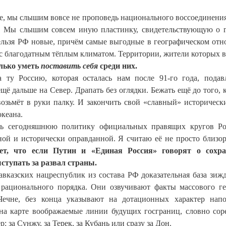
ёме, мы слышим вовсе не проповедь национального воссоединения
. Мы слышим совсем иную пластинку, свидетельствующую о 
нельзя РФ новые, причём самые выгодные в географическом от
 с благодатным тёплым климатом. Территории, жители которых в
лько уметь
поставить себя
среди них.
 ту Россию, которая осталась нам после 91-го года, пода
ё дальше на Север. Драпать без оглядки. Бежать ещё до того, к
 возьмёт в руки палку. И закончить свой «славный» историческ
океана.
ать сегодняшнюю политику официальных правящих кругов Р
ой и исторически оправданной. Я считаю её не просто близор
ует, что если Путин и «Единая Россия» говорят о сохра
ступать за развал страны.
авказских нацреспублик из состава РФ доказательная база зижд
 рационального порядка. Они озвучивают факты массового г
 Чечне, без конца указывают на дотационных характер нап
на карте воображаемые линии будущих госграниц, словно сор
: за Сунжу, за Терек, за Кубань или сразу за Дон.