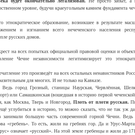
ека будет окончательно легализован.
Не просто забыт, а 
рственном уровне, будучи краеугольным камнем фундамента че
то этнократическое образование, возникшее в результате мас
ожением и изгнанием всего нечеченского населения респу
епле русских домов.
крест на всех попытках официальной правовой оценки и объек
вление Чечне независимости легитимизирует это этнократ
печатление это произведёт на всех остальных ненавистников Росс
разительным для многих. И не только на Кавказе.
 Ведь город Грозный, станицы Наурская, Червлённая, Шелк
юрт) или Самашкинская (вошедшая в историю первой чеченско
я, как Москва, Тверь и Новгород.
Плоть от плоти русская.
Пы
щё углубиться в историю, то можно сказать, что не так уж да
ов занимали большую часть современной горной Чечни. Ведь
а «гребень». То есть, жили на гребнях гор. Да и Урус-Марта
рус» означает «русский». На этой земле гребенцы и жили до 171