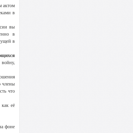
м актом
еками в
ссии вы
енно в
кущей в
ющихся
 войну,
ношения
о члены
сть что
 как её
на фоне