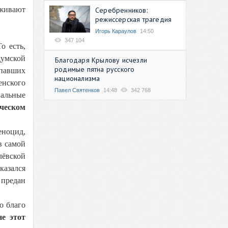
рживают
Серебренников:
режиссерская трагедия
Игорь Караулов
14:50
347 104
о есть,
умской
Благодаря Крылову исчезли
родимые пятна русского
опавших
национализма
енского
Павел Святенков
14:48
342 768
иальные
ическом
еноцид,
в самой
лёвской
казался
 предан
о благо
не этот