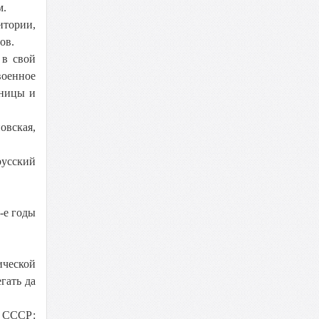
м.
итории,
ов.
 в свой
военное
аницы и
овская,
русский
-е годы
ической
гать да
а СССР: