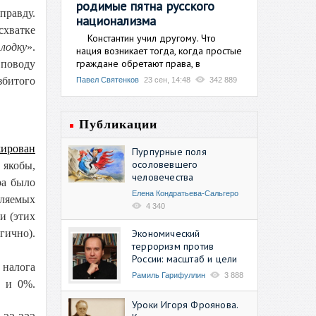
родимые пятна русского
равду.
национализма
схватке
Константин учил другому. Что
лодку
».
нация возникает тогда, когда простые
граждане обретают права, в
 поводу
збитого
Павел Святенков
23 сен, 14:48
342 889
Публикации
жирован
Пурпурные поля
осоловевшего
 якобы,
человечества
ра было
Елена Кондратьева-Сальгеро
вляемых
4 340
и (этих
Экономический
гично).
терроризм против
.
России: масштаб и цели
 налога
Рамиль Гарифуллин
3 888
% и 0%.
Уроки Игоря Фроянова.