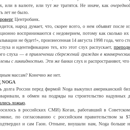
х, или в валюте, или тут же тратятся. Не иначе, как
очередно
ь лет не было.
роверг
Центробанк.
тся, народ думает, что, скорее всего, о нем объявят после и
иционно воспринимаются с недоверием, потому как сколько их
ьвации не будет!», произнесенная 14 августа 1998 года, чего ст
слуха и идентификацию тех, кто этот слух распускает,
препод
ного слуха —
в привлечении сбережений граждан в коммерческие
лемы с ликвидностью.
Эти же банки слух и распространяют, что
дным массам? Конечно же нет.
Д NOGA
сть долга России перед фирмой Noga выкупил американский би
оваривали, в обмен на подряды на строительство надувных 
зались ложью
.
носилось в российских СМИ) Коган, работавший в Советско
омике, по согласованию с российским правительством за $
подтвердил и сам Гаон. Отныне, внушали нам, Noga больше н