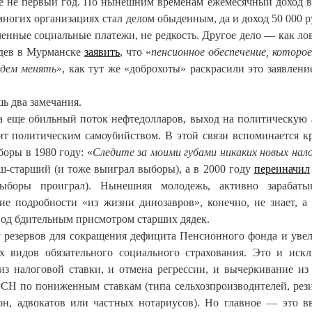
уже не первый год. По нынешним временам ежемесячный доход в
 многих организациях стал делом обыденным, да и доход 50 000 р
ченные социальные платежи, не редкость. Другое дело — как ло
едев в Мурманске
заявить
, что «
пенсионное обеспечение, которое
удем менять
», как тут же «доброхоты» раскрасили это заявлени
ь два замечания.
ка еще обильный поток нефтедолларов, выход на политическую 
ит политическим самоубийством. В этой связи вспоминается к
боры в 1980 году: «
Следите за моими губами никаких новых нал
ш-старший (и тоже выиграл выборы), а в 2000 году
переиначил
выборы проиграл). Нынешняя молодежь, активно зарабаты
ие подробности «из жизни динозавров», конечно, не знает, а
под бдительным присмотром старших дядек.
 резервов для сокращения дефицита Пенсионного фонда и уве
х видов обязательного социального страхования. Это и иск
з налоговой ставки, и отмена регрессии, и вычеркивание из 
ЕСН по пониженным ставкам (типа сельхозпроизводителей, рез
он, адвокатов или частных нотариусов). Но главное — это в