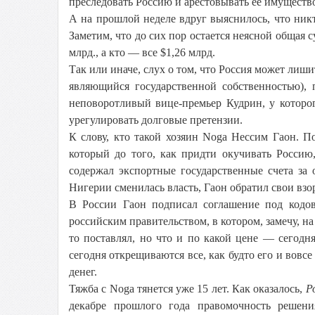
преследовать Россию и арестовывать ее имуществ
А на прошлой неделе вдруг выяснилось, что никт
Заметим, что до сих пор остается неясной общая 
млрд., а кто — все $1,26 млрд.
Так или иначе, слух о том, что Россия может лиш
являющийся государственной собственностью), 
неповоротливый вице-премьер Кудрин, у которог
урегулировать долговые претензии.
К слову, кто такой хозяин Noga Нессим Гаон. 
который до того, как придти окучивать Россию
содержал экспортные государственные счета за 
Нигерии сменилась власть, Гаон обратил свои взор
В России Гаон подписал соглашение под кодов
российским правительством, в котором, замечу, н
то поставлял, но что и по какой цене — сегодн
сегодня открещиваются все, как будто его и вовс
денег.
Тяжба с Noga тянется уже 15 лет. Как оказалось,
Р
декабре прошлого года правомочность решен