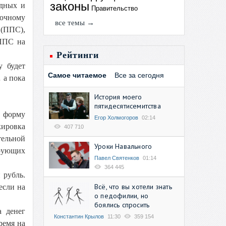
законы
едных и
Правительство
рочному
все темы →
(ППС),
 ППС на
Рейтинги
у будет
Самое читаемое
Все за сегодня
 а пока
История моего
пятидесятисемитства
 форму
Егор Холмогоров
02:14
кировка
407 710
тельной
Уроки Навального
ирующих
Павел Святенков
01:14
364 445
 рубль.
Всё, что вы хотели знать
если на
о педофилии, но
боялись спросить
а денег
Константин Крылов
11:30
359 154
ремя на