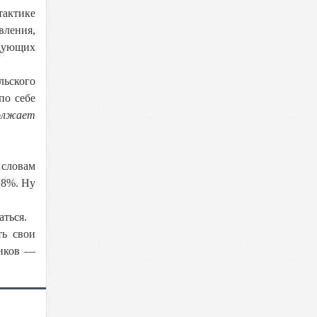
тактике
вления,
едующих
льского
по себе
должает
 словам
,8%. Ну
аться.
ть свои
ников —