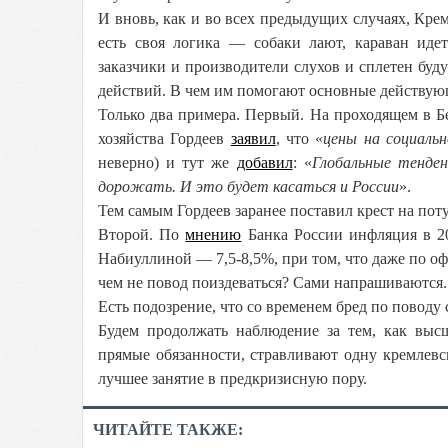
И вновь, как и во всех предыдущих случаях, Крем
есть своя логика — собаки лают, караван идет
заказчики и производители слухов и сплетен буд
действий. В чем им помогают основные действую
Только два примера. Первый. На проходящем в 
хозяйства Гордеев
заявил
, что «
цены на социаль
неверно) и тут же
добавил
: «
Глобальные тенде
дорожать. И это будет касаться и России
».
Тем самым Гордеев заранее поставил крест на по
Второй. По
мнению
Банка России инфляция в 20
Набиуллиной — 7,5-8,5%, при том, что даже по о
чем не повод поиздеваться? Сами напрашиваются.
Есть подозрение, что со временем бред по поводу
Будем продолжать наблюдение за тем, как выс
прямые обязанности, стравливают одну кремлевс
лучшее занятие в предкризисную пору.
ЧИТАЙТЕ ТАКЖЕ: