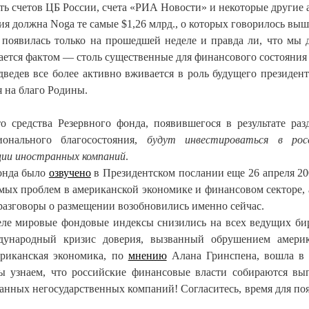
асть счетов ЦБ России, счета «РИА Новости» и некоторые другие 
я должна Noga те самые $1,26 млрд., о которых говорилось выш
 появилась только на прошедшей неделе и правда ли, что мы
тается фактом — столь существенные для финансового состояния
ведев все более активно вживается в роль будущего президента
я на благо Родины.
то средства Резервного фонда, появившегося в результате раз
нального благосостояния,
будут инвестироваться в росс
ции иностранных компаний
.
фонда было
озвучено
в Президентском послании еще 26 апреля 20
имых проблем в американской экономике и финансовом секторе, 
азговоры о размещении возобновились именно сейчас.
еле мировые фондовые индексы снизились на всех ведущих б
дународный кризис доверия, вызванный обрушением амери
мериканская экономика, по
мнению
Алана Гринспена, вошла в
ы узнаем, что российские финансовые власти собираются вы
ранных негосударственных компаний! Согласитесь, время для по