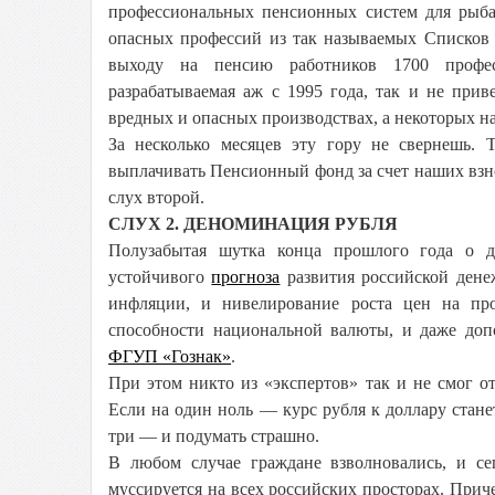
профессиональных пенсионных систем для рыбак
опасных профессий из так называемых Списков 
выходу на пенсию работников 1700 профес
разрабатываемая аж с 1995 года, так и не при
вредных и опасных производствах, а некоторых н
За несколько месяцев эту гору не свернешь.
выплачивать Пенсионный фонд за счет наших взно
слух второй.
СЛУХ 2. ДЕНОМИНАЦИЯ РУБЛЯ
Полузабытая шутка конца прошлого года о 
устойчивого
прогноза
развития российской дене
инфляции, и нивелирование роста цен на про
способности национальной валюты, и даже доп
ФГУП «Гознак»
.
При этом никто из «экспертов» так и не смог от
Если на один ноль — курс рубля к доллару станет
три — и подумать страшно.
В любом случае граждане взволновались, и се
муссируется на всех российских просторах. Прич