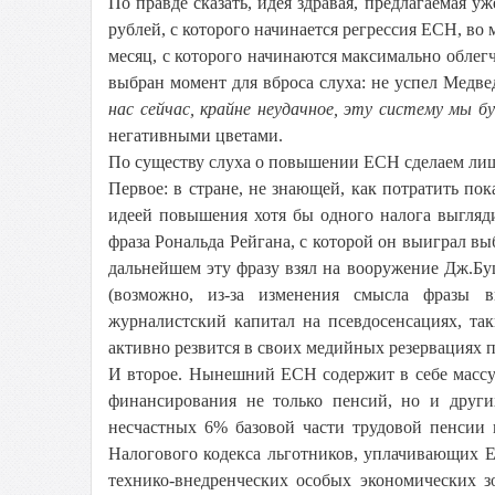
По правде сказать, идея здравая, предлагаемая 
рублей, с которого начинается регрессия ЕСН, во
месяц, с которого начинаются максимально облег
выбран момент для вброса слуха: не успел Медв
нас сейчас, крайне неудачное, эту систему мы б
негативными цветами.
По существу слуха о повышении ЕСН сделаем лиш
Первое: в стране, не знающей, как потратить по
идеей повышения хотя бы одного налога выгляд
фраза Рональда Рейгана, с которой он выиграл вы
дальнейшем эту фразу взял на вооружение Дж.Бу
(возможно, из-за изменения смысла фразы 
журналистский капитал на псевдосенсациях, так
активно резвится в своих медийных резервациях 
И второе. Нынешний ЕСН содержит в себе массу
финансирования не только пенсий, но и други
несчастных 6% базовой части трудовой пенсии и
Налогового кодекса льготников, уплачивающих 
технико-внедренческих особых экономических з