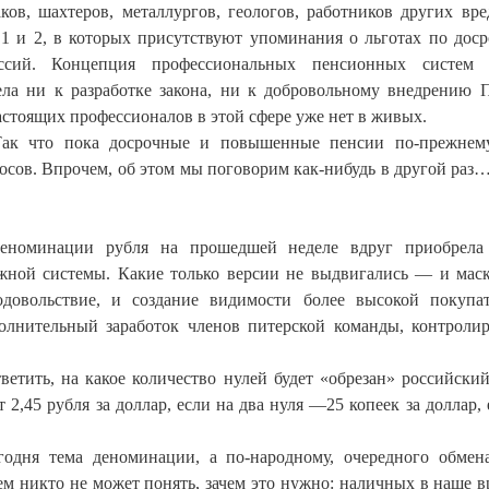
ов, шахтеров, металлургов, геологов, работников других вр
1 и 2, в которых присутствуют упоминания о льготах по дос
сий. Концепция профессиональных пенсионных систем 
вела ни к разработке закона, ни к добровольному внедрению
астоящих профессионалов в этой сфере уже нет в живых.
 Так что пока досрочные и повышенные пенсии по-прежнем
сов. Впрочем, об этом мы поговорим как-нибудь в другой раз…
деноминации рубля на прошедшей неделе вдруг приобрела
жной системы. Какие только версии не выдвигались — и мас
довольствие, и создание видимости более высокой покупа
олнительный заработок членов питерской команды, контрол
ветить, на какое количество нулей будет «обрезан» российский
 2,45 рубля за доллар, если на два нуля —25 копеек за доллар, 
годня тема деноминации, а по-народному, очередного обмен
ем никто не может понять, зачем это нужно: наличных в наше в