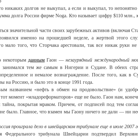
о
о никаких долгов не выкупал, а если и выкупал, то непонятно 
сумма долга России фирме Noga. Кто называет цифру $110 млн., к
иться значительной части своих зарубежных активов (включая Ст
появился именно на прошедшей неделе, а жертвой этого слу
о мало того, что Сторчака арестовали, так все никак руки не
По некоторым
данным
Гаон —
незаурядный международный мо
, занимался тем же самым в Нигерии и Судане. В обеих стр
определенное и немалое вознаграждение. После того, как в С
ы на Россию, и было это в конце 1991 года.
ым названием «нефть в обмен на продовольствие» (и удобр
а тот момент «младореформаторов» еще не было. Гаон нам, конечн
я тайна, покрытая мраком. Причем, от подписей под тем согл
е не было. Главное, что взамен мы Гаону ничего не дали — ни не
оссия проиграла дело в швейцарском трибунале еще в июле 2007 
ия Федерального трибунала Швейцарии подтвердил Верховн