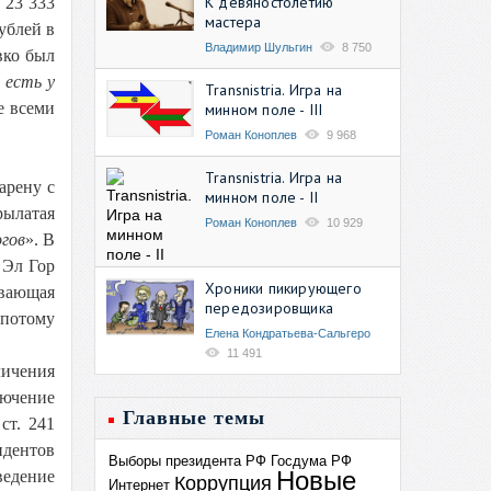
К девяностолетию
 23 333
мастера
ублей в
Владимир Шульгин
8 750
вко был
 есть у
Transnistria. Игра на
е всеми
минном поле - III
Роман Коноплев
9 968
Transnistria. Игра на
арену с
минном поле - II
рылатая
Роман Коноплев
10 929
огов
». В
Эл Гор
Хроники пикирующего
вающая
передозировщика
 потому
Елена Кондратьева-Сальгеро
11 491
личения
лючение
Главные темы
ст. 241
идентов
Выборы президента РФ
Госдума РФ
Новые
ведение
Коррупция
Интернет