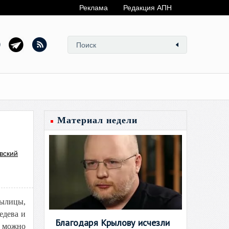
Реклама
Редакция АПН
Материал недели
вский
лицы,
едева и
Благодаря Крылову исчезли
в можно