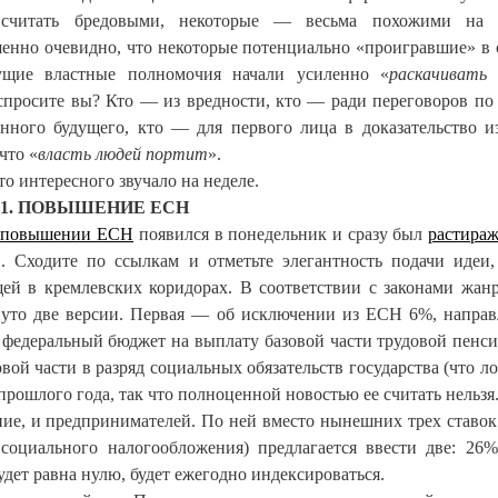
 считать бредовыми, некоторые — весьма похожими на п
енно очевидно, что некоторые потенциально «проигравшие» в 
ущие властные полномочия начали усиленно «
раскачивать 
 спросите вы? Кто — из вредности, кто — ради переговоров по
енного будущего, кто — для первого лица в доказательство и
 что «
власть людей портит
».
то интересного звучало на неделе.
 1. ПОВЫШЕНИЕ ЕСН
 повышении ЕСН
появился в понедельник и сразу был
растира
 Сходите по ссылкам и отметьте элегантность подачи идеи,
ей в кремлевских коридорах. В соответствии с законами жан
уто две версии. Первая — об исключении из ЕСН 6%, напра
 федеральный бюджет на выплату базовой части трудовой пенси
вой части в разряд социальных обязательств государства (что ло
прошлого года, так что полноценной новостью ее считать нельзя
ение, и предпринимателей. По ней вместо нынешних трех ставок
 социального налогообложения) предлагается ввести две: 26
удет равна нулю, будет ежегодно индексироваться.