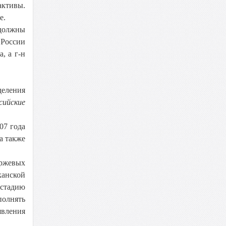
активы.
е.
 должны
 России
, а г-н
деления
ийские
07 года
а также
иржевых
канской
 стадию
полнять
явления