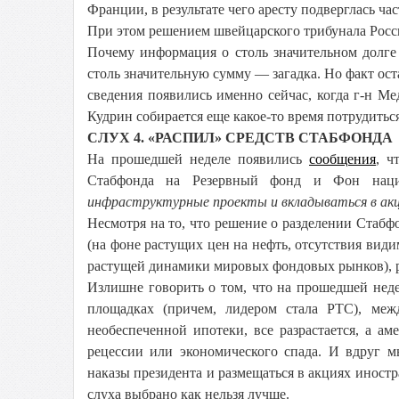
Франции, в результате чего аресту подверглась ч
При этом решением швейцарского трибунала Росси
Почему информация о столь значительном долге
столь значительную сумму — загадка. Но факт ос
сведения появились именно сейчас, когда г-н Мед
Кудрин собирается еще какое-то время потрудитьс
СЛУХ 4. «РАСПИЛ» СРЕДСТВ СТАБФОНДА
На прошедшей неделе появились
сообщения
, ч
Стабфонда на Резервный фонд и Фон нацио
инфраструктурные проекты и вкладываться в ак
Несмотря на то, что решение о разделении Стаб
(на фоне растущих цен на нефть, отсутствия вид
растущей динамики мировых фондовых рынков), р
Излишне говорить о том, что на прошедшей нед
площадках (причем, лидером стала РТС), меж
необеспеченной ипотеки, все разрастается, а а
рецессии или экономического спада. И вдруг м
наказы президента и размещаться в акциях иност
слуха выбрано как нельзя лучше.