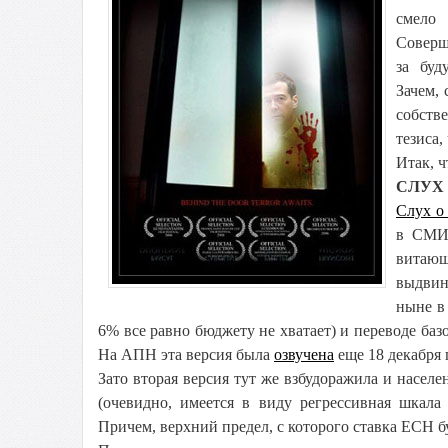
смело
Соверш
за буд
Зачем,
собств
тезиса,
Итак, ч
СЛУХ
Слух о
в СМИ.
витающ
выдвин
ныне в
6% все равно бюджету не хватает) и переводе базо
На АПН эта версия была
озвучена
еще 18 декабря 
Зато вторая версия тут же взбудоражила и насел
(очевидно, имеется в виду регрессивная шкала
Причем, верхний предел, с которого ставка ЕСН б