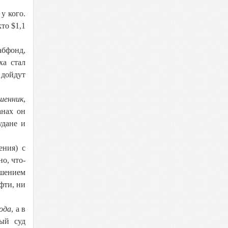
у кого.
то $1,1
абфонд,
ха стал
 дойдут
шенник
,
анах он
удане и
ения) с
о, что-
ашением
фти, ни
года
, а в
ый суд