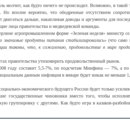
ль молчит, как будто ничего не происходит. Возможно, в такой 
. Но вполне вероятно, что ободренные отсутствием сопроти
ут двигаться дальше, накапливая доводы и аргументы для посл
щие лица правительства и медведевской команды.
Берлине агропромышленном форме «Зеленая неделя» министр се
но значимые продукты питания стабилизировались»
(что само 
нции таковы, что, к сожалению, продовольствие в мире про
тугах правительства утихомирить продовольственный рынок.
08 году составит 5,5-7%, по подсчетам Минфина — 7%, а по
фициальным данным инфляция в январе будет никак не меньше 1
 социально-экономического будущего России будет только усилив
шие государственные чиновники вместо того, чтобы исполня
кую группировку с другими. Как будто игра в казаков-разбой