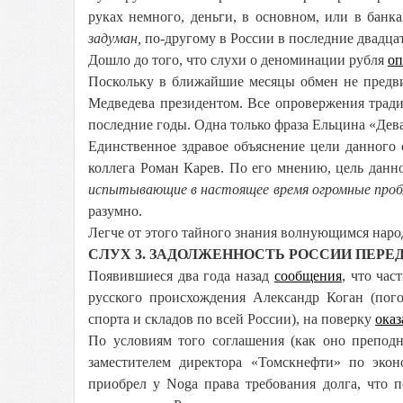
руках немного, деньги, в основном, или в банка
задуман,
по-другому в России в последние двадцат
Дошло до того, что слухи о деноминации рубля
оп
Поскольку в ближайшие месяцы обмен не предвиди
Медведева президентом. Все опровержения трад
последние годы. Одна только фраза Ельцина «Девал
Единственное здравое объяснение цели данного 
коллега Роман Карев. По его мнению, цель дан
испытывающие в настоящее время огромные проб
разумно.
Легче от этого тайного знания волнующимся наро
СЛУХ 3. ЗАДОЛЖЕННОСТЬ РОССИИ ПЕРЕ
Появившиеся два года назад
сообщения
, что ча
русского происхождения Александр Коган (пог
спорта и складов по всей России), на поверку
ока
По условиям того соглашения (как оно препод
заместителем директора «Томскнефти» по экон
приобрел у Noga права требования долга, что 