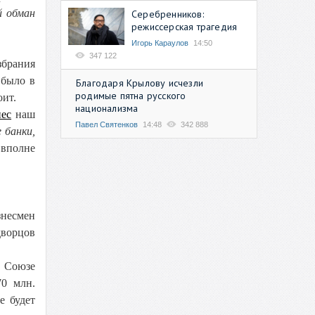
й обман
Серебренников:
режиссерская трагедия
Игорь Караулов
14:50
347 122
збрания
 было в
Благодаря Крылову исчезли
родимые пятна русского
оит.
национализма
нес
наш
Павел Святенков
14:48
342 888
 банки,
 вполне
знесмен
дворцов
м Союзе
70 млн.
е будет