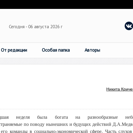
Сегодня - 06 августа 2026 г
От редакции
Особая папка
Авторы
Никита Криче
дшая неделя была богата на разнообразные небы
страняемые по поводу нынешних и будущих действий Д.А.Медв
 его команды в социально-экономической сфере. Часть слухо