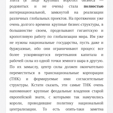
элита (в лице крупных воротил бизнеса —
родовитых и не очень) стала
полностью
интернациональной, замкнутой на реализации
различных глобальных проектов. На протяжении уже
очень долгого времени крупные бизнес-структуры, в
большинстве своем, проделывают гигантскую и
кропотливую работу по глобализации мира. Им уже
не нужны национальные государства, пусть даже и
буржуазные, ибо они ограничивают процесс все
более ускоряющегося перетекания капитала и
рабочей силы из одной точки земного шара в другую.
По их замыслу, центр силы должен окончательно
переместиться в транснациональные корпорации
(ТНК) и формируемые ими согласительные
структуры. Кстати сказать, эти самые ТНК очень
напоминают крупные феодальные владения старой
европейской знати, с которыми так намучились
короли, проводившие политику национальной
централизации. То есть опять-таки заметна