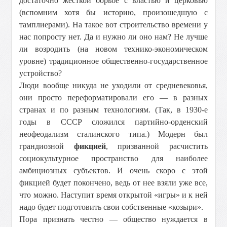
достаточно жесткой борьбе с властью и церковью
(вспомним хотя бы историю, произошедшую с
тамплиерами). На такое вот строительство времени у
нас попросту нет. Да и нужно ли оно нам? Не лучше
ли возродить (на новом технико-экономическом
уровне) традиционное общественно-государственное
устройство?
Люди вообще никуда не уходили от средневековья,
они просто переформатировали его — в разных
странах и по разным технологиям. (Так, в 1930-е
годы в СССР сложился партийно-орденский
неофеодализм сталинского типа.) Модерн был
грандиозной
фикцией
, призванной расчистить
социокультурное пространство для наиболее
амбициозных субъектов. И очень скоро с этой
фикцией будет покончено, ведь от нее взяли уже все,
что можно. Наступит время открытой «игры» и к ней
надо будет подготовить свои собственные «козыри».
Пора признать честно — общество нуждается в