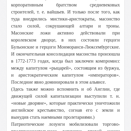
корпоративным братством средневековых
строителей, т. е. вайшьев. И только после того, как
туда внедрились мистики-аристократы, масонство
стало силой, сокрушающей алтари и троны.
Масонские ложи активно действовали при
королевском дворце, в них состояли герцоги
Бульонские и герцоги Монморанси-Люксембургские.
И окончательная консолидация масонства произошла
в 1772-1773 годах, когда был заключен компромисс
между капитулом «рыцарей», состоящим из буржуа,
и аристократическим капитулом «императоров».
Последние явно доминировали в этом альянсе.
(Здесь также можно вспомнить и об Англии, где
движущей силой капитализации выступили т. н.
«новые дворяне», которые практически уничтожили
английское крестьянство, согнав его с земли и
вынудив стать наемными пролетариями.)
Патриотические лозунги мобилизовали торгово-