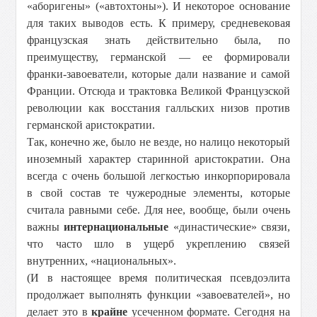
«аборигены» («автохтоны»). И некоторое основание
для таких выводов есть. К примеру, средневековая
французская знать действительно была, по
преимуществу, германской — ее формировали
франки-завоеватели, которые дали название и самой
Франции. Отсюда и трактовка Великой Французской
революции как восстания галльских низов против
германской аристократии.
Так, конечно же, было не везде, но налицо некоторый
иноземный характер старинной аристократии. Она
всегда с очень большой легкостью инкорпорировала
в свой состав те чужеродные элементы, которые
считала равными себе. Для нее, вообще, были очень
важны
интернациональные
«династические» связи,
что часто шло в ущерб укреплению связей
внутренних, «национальных».
(И в настоящее время политическая псевдоэлита
продолжает выполнять функции «завоевателей», но
делает это в
крайне
усеченном формате. Сегодня на