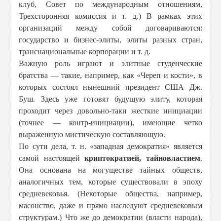
клуб, Совет по международным отношениям,
Трехсторонняя комиссия и т. д.) В рамках этих
организаций между собой договариваются:
государство и бизнес-элиты, элиты разных стран,
транснациональные корпорации и т. д.
Важную роль играют и элитные студенческие
братства — такие, например, как «Череп и кости», в
которых состоял нынешний президент США Дж.
Буш. Здесь уже готовят будущую элиту, которая
проходит через довольно-таки жесткие инициации
(точнее — контр-инициации), имеющие четко
выраженную мистическую составляющую.
По сути дела, т. н. «западная демократия» является
самой настоящей
криптократией, тайновластием
.
Она основана на могуществе тайных обществ,
аналогичных тем, которые существовали в эпоху
средневековья. (Некоторые общества, например,
масонство, даже и прямо наследуют средневековым
структурам.) Что же до демократии (власти народа),