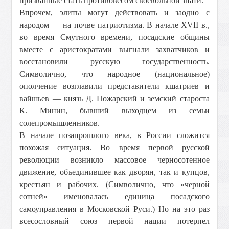
призванные стать противовесом своевольной знати.
Впрочем, элиты могут действовать и заодно с
народом — на почве патриотизма. В начале XVII в.,
во время Смутного времени, посадские общины
вместе с аристократами выгнали захватчиков и
восстановили русскую государственность.
Символично, что народное (национальное)
ополчение возглавили представители кшатриев и
вайшьев — князь Д. Пожарский и земский староста
К. Минин, бывший выходцем из семьи
солепромышленников.
В начале позапрошлого века, в России сложится
похожая ситуация. Во время первой русской
революции возникло массовое черносотенное
движение, объединившее как дворян, так и купцов,
крестьян и рабочих. (Символично, что «черной
сотней» именовалась единица посадского
самоуправления в Московской Руси.) Но на это раз
всесословный союз первой нации потерпел