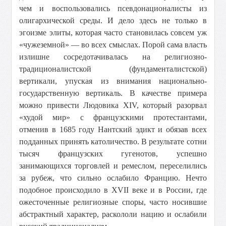
чем и воспользовались псевдонационалисты из
олигархической среды. И дело здесь не только в
эгоизме элиты, которая часто становилась совсем уж
«чужеземной» — во всех смыслах. Порой сама власть
излишне сосредотачивалась на религиозно-
традиционалистской (фундаменталистской)
вертикали, упуская из внимания национально-
государственную вертикаль. В качестве примера
можно привести Людовика XIV, который разорвал
«худой мир» с французскими протестантами,
отменив в 1685 году Нантский эдикт и обязав всех
подданных принять католичество. В результате сотни
тысяч французских гугенотов, успешно
занимающихся торговлей и ремеслом, переселились
за рубеж, что сильно ослабило Францию. Нечто
подобное происходило в XVII веке и в России, где
ожесточенные религиозные споры, часто носившие
абстрактный характер, раскололи нацию и ослабили