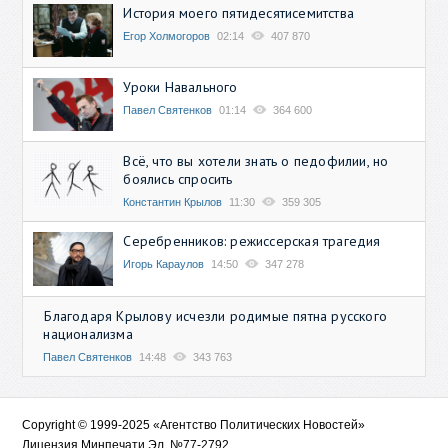
История моего пятидесятисемитства
Егор Холмогоров
02:14
407 870
Уроки Навального
Павел Святенков
01:14
364 600
Всё, что вы хотели знать о педофилии, но
боялись спросить
Константин Крылов
11:30
359 305
Серебренников: режиссерская трагедия
Игорь Караулов
14:50
347 278
Благодаря Крылову исчезли родимые пятна русского
национализма
Павел Святенков
14:48
343 763
Copyright © 1999-2025 «Агентство Политических Новостей»
Лицензия Минпечати Эл. №77-2792