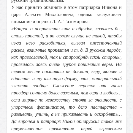
русский традиционализм.
У нас принято обвинять в этом патриарха Никона и
царя Алексея Михайловича, однако заслуживает
внимание и оценка Л. А. Тихомирова:
«Вопрос о исправлении книг и обрядов, казалось бы,
столь простой, и во всяком случае не такой, чтобы
из-за него расходиться, вызвал ожесточенный
раскол, взаимные проклятья и т. д. В русском народе,
как православной, так и старообрядческой стороны,
проявилось здесь очень грубое понимание веры. На
первом месте поставили не догмат, веру, любовь и
единение, а ту или иную форму, знак, материальный
элемент вообще. Сложение перстов или число
просфор сочтено более важным, чем вера и любовь…
если миряне по невежеству стоят за внешность с
упорством фетишистов, то дело пастырства -
развивать, учить, а не приказывать и оскорблять…
Да впрочем и патриарх Никон обнаружил такое же
преувеличенное преклонение перед «греческим