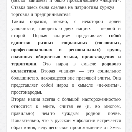
(аналог вайшьев) и было провозглашено «нацией».
Ставка здесь была сделана на патриотизм буржуа —
торговца и предпринимателя.
Таким образом, можно, с некоторой долей
условности, говорить о двух нациях — первой и
второй. Первая «нация» представляет
собой
единство разных социальных (сословных,
профессиональных и региональных) групп,
спаянных общностью языка, происхождения и
территории
. Это народ в смысле
родового
коллектива
. Вторая «нация» — это социальное
большинство, находящееся вне правящей элиты. Она
представляет собой народ в смысле «не-элиты»,
простонародья.
Вторая нация всегда с большой настороженностью
относится к элите, считая ее (и, во многом,
правильно) чем-то чуждым родной почве.
Показательно, что в русской мифологии встречается
образ князя, ведущего свое происхождение от Змея.