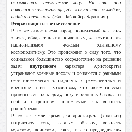
оказывается человеческое лицо. На ночь они
прячутся в свои логовища, где живут черным хлебом,
водой и кореньями».
(Жан Лабрюйер, Франция.)
Вторая нация и третье сословие
В то же самое время народ, понимаемый как «не-
элита», обладает неким почвенным, «автохтонным»
национализмом, чуждым элитарному
космополитизму. Это происходит в силу того, что
социальное большинство сосредоточено на решении
задач
внутреннего
характера. Аристократы
устраивают военные походы и общаются с равными
себе иноземными элитариями, а ремесленники и
крестьяне заняты хозяйством, что автоматически
привязывает их к дому, цеху и общине. Отсюда и
особый патриотизм, понимаемый как верность
родной земле.
В то же самое время для аристократа (кшатрия)
патриотизм есть, главным образом, верность
мужскому воинскому союзу и его предводителю-