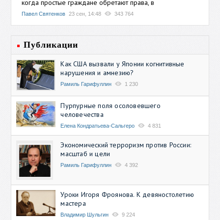
когда простые граждане обретают права, в
Павел Святенков
23 сен, 14:48
343 764
Публикации
Как США вызвали у Японии когнитивные
нарушения и амнезию?
Рамиль Гарифуллин
1 230
Пурпурные поля осоловевшего
человечества
Елена Кондратьева-Сальгеро
4 831
Экономический терроризм против России:
масштаб и цели
Рамиль Гарифуллин
4 392
Уроки Игоря Фроянова. К девяностолетию
мастера
Владимир Шульгин
9 224