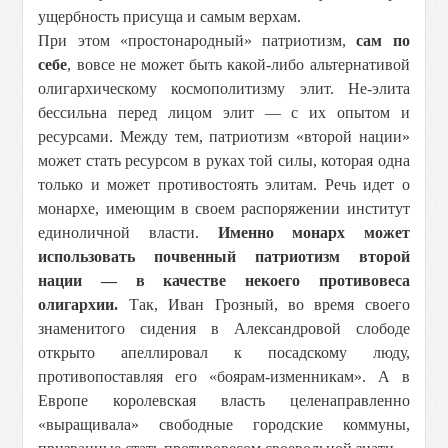
ущербность присуща и самым верхам.
При этом «простонародный» патриотизм,
сам по
себе
, вовсе не может быть какой-либо альтернативой
олигархическому космополитизму элит. Не-элита
бессильна перед лицом элит — с их опытом и
ресурсами. Между тем, патриотизм «второй нации»
может стать ресурсом в руках той силы, которая одна
только и может противостоять элитам. Речь идет о
монархе, имеющим в своем распоряжении институт
единоличной власти.
Именно монарх может
использовать почвенный патриотизм второй
нации — в качестве некоего противовеса
олигархии.
Так, Иван Грозный, во время своего
знаменитого сидения в Александровой слободе
открыто апеллировал к посадскому люду,
противопоставляя его «боярам-изменникам». А в
Европе королевская власть целенаправленно
«выращивала» свободные городские коммуны,