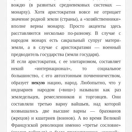
вождю (в развитых средневековых системах —
монарху). Хотя аристократия вовсе не отрицает
значение родной земли (страны), а «хозяйственники»
вполне верны монарху. Просто акценты здесь
расставляются несколько по-разному. В случае с
народом монарх есть сакральный супруг матери-
земли, а в случае с аристократами — военный
предводитель государства (земли государя).
И если аристократия, с ее элитаризмом, составляет
некий «интернационал», то социальное
большинство, с его автохтонным почвенничеством,
образует
некую
нацию, народ. Любопытно, что у
индоариев народом («виш») называли как раз
земледельцев, ремесленников и торговцев. Они
составляли третью варну вайшьев, над которой
возвышались две высшие варны — брахманов
(жрецов) и кшатриев (воинов). А во время Великой
Французской революции именно «третье сословие»