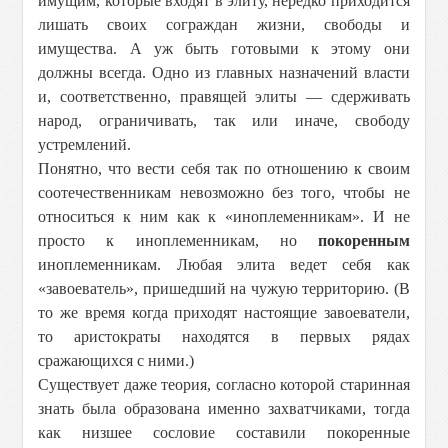
имущим, которые входят в элиту, нередко приходится
лишать своих сограждан жизни, свободы и
имущества. А уж быть готовыми к этому они
должны всегда. Одно из главных назначений власти
и, соответственно, правящей элиты — сдерживать
народ, ограничивать, так или иначе, свободу
устремлений.
Понятно, что вести себя так по отношению к своим
соотечественникам невозможно без того, чтобы не
относиться к ним как к «иноплеменникам». И не
просто к иноплеменникам, но
покоренным
иноплеменникам. Любая элита ведет себя как
«завоеватель», пришедший на чужую территорию. (В
то же время когда приходят настоящие завоеватели,
то аристократы находятся в первых рядах
сражающихся с ними.)
Существует даже теория, согласно которой старинная
знать была образована именно захватчиками, тогда
как низшее сословие составили покоренные