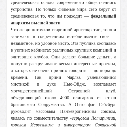
средневековая основа современного общественного
устройства. Но только сильные мира сего берут от
средневековья то, что им подходит —
феодальный
анархизм высшей знати
.
Что же до потомков старинной аристократии, то они
занимают в современном истеблишменте свое —
незаметное, но удобное место. Эта публика окопалась
в уютных кабинетах различных крупных компаний и
элитарных клубов. Они делают большие деньги, а
попутно раскручивают весьма интересные проекты,
о которых не очень принято говорить — до поры до
времени. Так, принц Чарльз, увлекающийся
мистикой в духе Нью-Эйдж, возглавляет
могущественнейший Островной клуб,
объединяющий около 4000 олигархов из стран
британского Содружества. А Отто фон Габсбург
руководит массовым Панъевропейским союзом,
являясь по совместительству «
герцогом Лотарингии,
королем Иерусалима и императором Священной