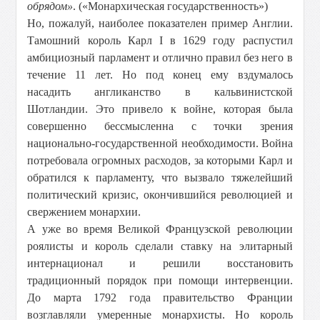
обрядом»
. («Монархическая государственность»)
Но, пожалуй, наиболее показателен пример Англии.
Тамошний король Карл I в 1629 году распустил
амбициозный парламент и отлично правил без него в
течение 11 лет. Но под конец ему вздумалось
насадить англиканство в кальвинистской
Шотландии. Это привело к войне, которая была
совершенно бессмысленна с точки зрения
национально-государственной необходимости. Война
потребовала огромных расходов, за которыми Карл и
обратился к парламенту, что вызвало тяжелейший
политический кризис, окончившийся революцией и
свержением монархии.
А уже во время Великой Французской революции
роялисты и король сделали ставку на элитарный
интернационал и решили восстановить
традиционный порядок при помощи интервенции.
До марта 1792 года правительство Франции
возглавляли умеренные монархисты. Но король