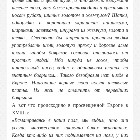
целые шапки и целые шубы, а что можно выдумать
нелепее того, что даже простолюдины и крестьянки
носят рубахи, шитые золотом и жемчугом? Шапки,
однорядки и воротники украшают нашивками,
шариками, завязками, шнурами из жемчуга, золота и
шелка... Следовало бы запретить простым людям
употреблять шелк, золотую пряжу и дорогие алые
ткани, чтобы боярское сословие отличалось от
простых людей. Ибо никуда не гоже, чтобы
ничтожный писец ходил в одинаковом платье со
знатным боярином... Такого безобразия нет нигде в
Европе. Наигоршие черные люди носят шелковые
платья. Их жен не отличить от первейших
боярынь».
А вот что происходило в просвещенной Европе в
XVIII в:
«Всматриваясь в наши поля, мы видим, что они
усеяны множеством каких-то диких животных.
Когда кто-либо из них поднимается на ноги, у них