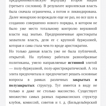
предпринимательскую верхушку второй нации
(третьего сословия). В результате королевская власть
была сначала ограничена, а потом и ликвидирована.
Далее монархию возрождали еще не раз, но все шло к
созданию совершенно нового порядка, в котором не
было уже место тотальному контролю верховной
власти над знатью. Предприимчивые аристократы
захватили власть, деля ее с крупной буржуазией,
которая и сама стала чем-то вроде аристократии.
Но только данная власть уже не была публичной,
открытой. На публику работали разнообразные
политиканы, умело направляемые
истинной
элитой
— полу-буржуазной, полу-аристрократической. А эта
элита предпочитала и предпочитает решать основные
вопросы в рамках различных
закрытых и
полузакрытых
структур. Тут имеется в виду не
только и даже не столько масонство. Существует
множество самых разных парамасонских структур
клубов, комиссий, советов и т. д. (Бильдельберский