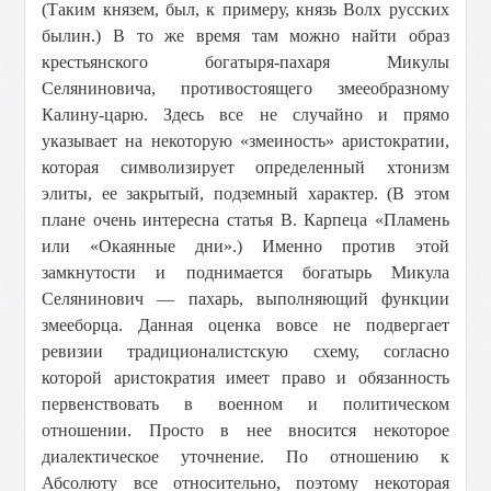
(Таким князем, был, к примеру, князь Волх русских
былин.) В то же время там можно найти образ
крестьянского богатыря-пахаря Микулы
Селяниновича, противостоящего змееобразному
Калину-царю. Здесь все не случайно и прямо
указывает на некоторую «змеиность» аристократии,
которая символизирует определенный хтонизм
элиты, ее закрытый, подземный характер. (В этом
плане очень интересна статья В. Карпеца «Пламень
или «Окаянные дни».) Именно против этой
замкнутости и поднимается богатырь Микула
Селянинович — пахарь, выполняющий функции
змееборца. Данная оценка вовсе не подвергает
ревизии традиционалистскую схему, согласно
которой аристократия имеет право и обязанность
первенствовать в военном и политическом
отношении. Просто в нее вносится некоторое
диалектическое уточнение. По отношению к
Абсолюту все относительно, поэтому некоторая