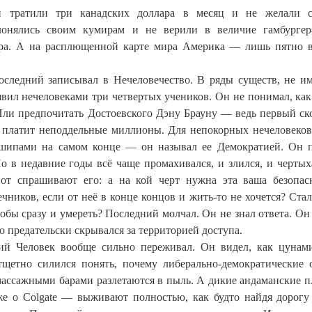
 тратили три канадских доллара в месяц и не желали с
онялись своим кумирам и не верили в величие гамбургер
ара. А на расплющенной карте мира Америка — лишь пятно 
 Последний записывал в Нечеловечество. В ряды существ, не 
явил нечеловеками три четвертых учеников. Он не понимал, ка
 Или предпочитать Достоевского Дэну Брауну — ведь первый ск
ь платит неподдельные миллионы. Для непокорных нечеловеков
 шипами на самом конце — он называл ее Демократией. Он 
о в недавние годы всё чаще промахивался, и злился, и чертых
от спрашивают его: а на кой черт нужна эта ваша безопас
иков, если от неё в конце концов и жить-то не хочется? Стал
тобы сразу и умереть? Последний молчал. Он не знал ответа. Он
о предательски скрывался за территорией доступа.
ний Человек вообще сильно переживал. Он видел, как цунам
щетно силился понять, почему либерально-демократические 
ассажными барами разлетаются в пыль. А дикие андаманские п
же о Colgate — выживают полностью, как будто найдя дорогу