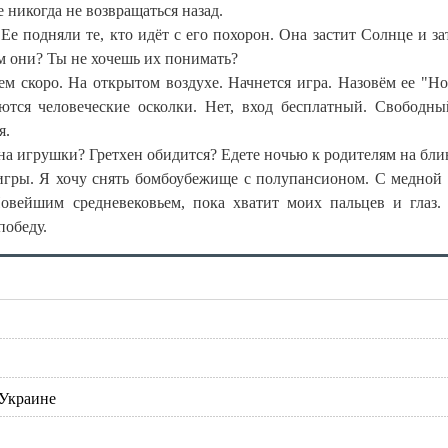
е никогда не возвращаться назад.
е подняли те, кто идёт с его похорон. Она застит Солнце и за
м они? Ты не хочешь их понимать?
сем скоро. На открытом воздухе. Начнется игра. Назовём ее "Н
аются человеческие осколки. Нет, вход бесплатный. Свободны
я.
 на игрушки? Гретхен обидится? Едете ночью к родителям на бл
 игры. Я хочу снять бомбоубежище с полупансионом. С медной
овейшим средневековьем, пока хватит моих пальцев и глаз.
победу.
 Украине