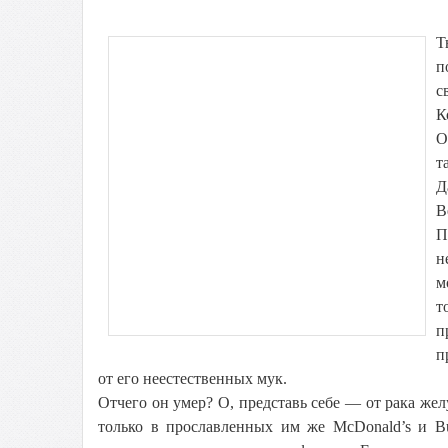
Т
п
с
К
О
т
Д
В
П
н
м
т
п
п
от его неестественных мук.
Отчего он умер? О, представь себе — от рака ж
только в прославленных им же McDonald’s и Bu