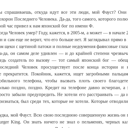
ы спрашиваешь, откуда идут все эти люди, мой Фауст? Они
охорон Последнего Человека. Да-да, того самого, которого полю
вой час привел к нам японский бог по имени Ф.
огда Человек умер? Году, кажется, в 2005-м, а может — в начале 
н и сам еще не верит, что его больше нет. Я заглядывал прямо в
ам щеки с щетиной патоки и полные недоумения фаянсовые глаза
а-да, он самом деле удивлен — и до крайней степени чрезвыч
едь создатель по вызову — тот самый японский бог — обещ
оследний Человек просуществует после конца истории и н
е прекратится. Покойник, кажется, ищет загробными пальца
обильного телефона, чтобы вызвать плоть своего благодет
олько поздно, поздно. Кредит на телефоне давно исчерпан, а 
росто забыли предупредить. Не хотели его расстраивать — да и
ризнаться, был среди тех, которые не хотели. Которые отводили
елудка, мой Фауст. Всю свою последнюю совершенную жизнь он 
rger King. Он знать ничего не знал о пельменях, черных ка