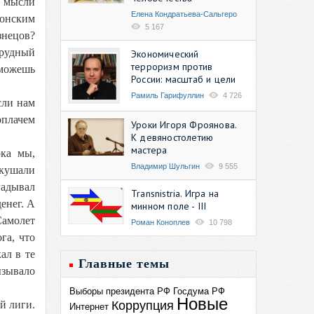
и мысли
Елена Кондратьева-Сальгеро
понским
5 167
знецов?
трудный
Экономический
терроризм против
 можешь
России: масштаб и цели
Рамиль Гарифуллин
4 726
сли нам
оплачем
Уроки Игоря Фроянова.
К девяностолетию
мастера
ока мы,
Владимир Шульгин
9 555
вкушали
гадывал
Transnistria. Игра на
енег. А
минном поле - III
Самолет
Роман Коноплев
10 798
га, что
ал в те
Главные темы
ызывало
Выборы президента РФ
Госдума РФ
Новые
Коррупция
й лиги.
Интернет