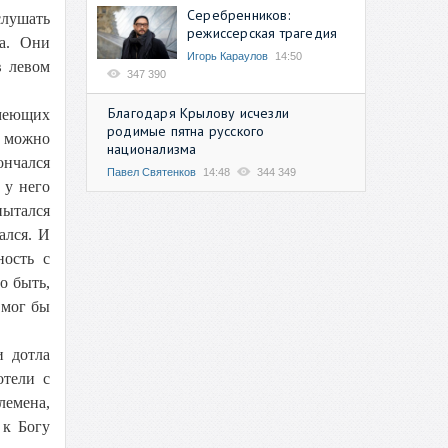
Серебренников:
лушать
режиссерская трагедия
а. Они
Игорь Караулов
14:50
в левом
347 390
Благодаря Крылову исчезли
имеющих
родимые пятна русского
к можно
национализма
ончался
Павел Святенков
14:48
344 349
 у него
пытался
ался. И
ность с
о быть,
 мог бы
и дотла
отели с
лемена,
 к Богу