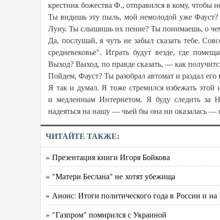
крестник божества Ф., отправился в кому, чтобы н
Ты видишь эту пыль, мой немолодой уже Фауст? Е
Луну. Ты слышишь их пение? Ты понимаешь, о че
Да, послушай, я чуть не забыл сказать тебе. Сов
средневековье". Играть будут везде, где помещ
Выход? Выход, по правде сказать, — как получитс
Пойдем, Фауст? Ты разобрал автомат и раздал его
Я так и думал. Я тоже стремился избежать этой
и медленным Интернетом. Я буду следить за Н
надеяться на нашу — чьей бы она ни оказалась — 
ЧИТАЙТЕ ТАКЖЕ:
» Презентация книги Игоря Бойкова
» "Матери Беслана" не хотят убежища
» Анонс: Итоги политического года в России и на
» "Газпром" помирился с Украиной