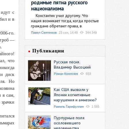
родимые пятна русского
национализма
 идут с
Константин учил другому. Что
бил и в
нация возникает тогда, когда простые
граждане обретают права, в
2006-го.
Павел Святенков
23 сен, 14:48
344 349
 гроб —
.
Публикации
айного!
ал, что
Русская песня.
Владимир Высоцкий
икогда
Роман Коноплев
933
ми диск
еля. Но
хозяина
Как США вызвали у
Японии когнитивные
 я сам,
нарушения и амнезию?
 зрачки
Рамиль Гарифуллин
1 565
питался
Пурпурные поля
осоловевшего
льмарах
человечества