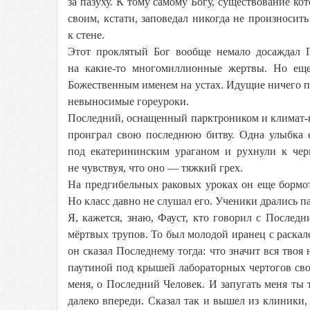
за пазуху. К тому самому Богу, существование к
своим, кстати, заповедал никогда не произноси
к стене.
Этот проклятый Бог вообще немало досаждал П
на какие-то многомиллионные жертвы. Но еще
Божественным именем на устах. Идущие ничего п
невыносимые гореуроки.
Последний, оснащенный парктроником и климат-к
проиграл свою последнюю битву. Одна улыбка 
под екатерининским ураганом и рухнули к че
не чувствуя, что оно — тяжкий грех.
На предгибельных раковых уроках он еще бормот
Но класс давно не слушал его. Ученики дрались па
Я, кажется, знаю, Фауст, кто говорил с Послед
мёртвых трупов. То был молодой иранец с раскал
он сказал Последнему тогда: что значит вся тво
паутиной под крышей лабораторных чертогов свои
меня, о Последний Человек. И запугать меня ты
далеко впереди. Сказал так и вышел из клиники,