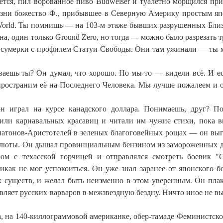
ется, пил ворованное пиво Budweiser и туалетно морщился пр
 жизни божество Ф., прибывшее в Северную Америку простым я
e World. Ты помнишь — на 103-м этаже бывших разрушенных Бли
на, один только Ground Zero, но тогда — можно было разрезать 
на сумерки с профилем Статуи Свободы. Они там ужинали — ты
аешь ты? Он думал, что хорошо. Но мы-то — видели всё. И е
пространим её на Последнего Человека. Мы лучше пожалеем и 
 играл на курсе канадского доллара. Понимаешь, друг? П
или карнавальных красавиц и читали им чужие стихи, пока 
Платонов-Аристотелей в зеленых благоговейных рощах — он вы
валюты. Он дышал провинциальным бензином из замороженных д
ом с техасской горчицей и отправлялся смотреть боевик "
икак не мог успокоиться. Он уже знал заранее от японского бо
существ, и желал быть неизменно в этом уверенным. Он плак
ляет русских варваров в межзвездную бездну. Ничто иное не в
а, на 140-киллограммовой американке, обер-тамаде Феминистско