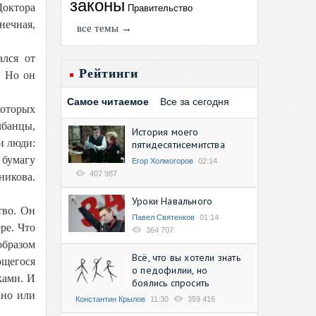
законы
Доктора
Правительство
нечная,
все темы →
ался от
Рейтинги
. Но он
Самое читаемое
Все за сегодня
которых
лбанцы,
История моего
и люди:
пятидесятисемитства
 бумагу
Егор Холмогоров
02:14
407 987
никова.
Уроки Навального
тво. Он
Павел Святенков
01:14
ре. Что
364 707
образом
Всё, что вы хотели знать
ющегося
о педофилии, но
ками. И
боялись спросить
ано или
Константин Крылов
11:30
359 416