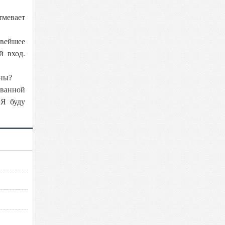
тмевает
овейшее
й вход.
ины?
 ванной
 Я буду