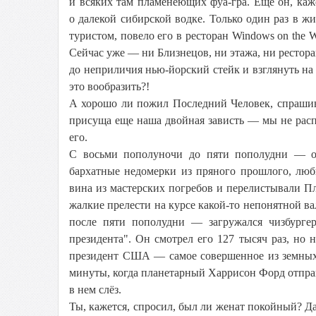
и всяких там пламенеющих фуа-гра. Еще он, каж
о далекой сибирской водке. Только один раз в
туристом, повело его в ресторан Windows on th
Сейчас уже — ни Близнецов, ни этажа, ни рестора
до неприличия нью-йорский стейк и взглянуть 
это вообразить?!
А хорошо ли пожил Последний Человек, спрашив
присуща еще наша двойная зависть — мы не рас
его.
С восьми пополуночи до пяти пополудни — он
бархатные недомерки из пряного прошлого, люб
вина из мастерских погребов и перелистывали 
жалкие прелести на курсе какой-то непонятной 
после пяти пополудни — загружался чизбургер
президента". Он смотрел его 127 тысяч раз, но н
президент США — самое совершенное из земных 
минуты, когда планетарный Харрисон Форд отправ
в нем слёз.
Ты, кажется, спросил, был ли женат покойный? Д