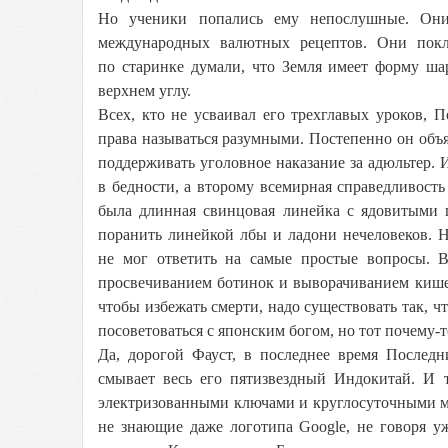
Но ученики попались ему непослушные. Они
международных валютных рецептов. Они покл
по старинке думали, что Земля имеет форму ш
верхнем углу.
Всех, кто не усваивал его трехглавых уроков,
права называться разумными. Постепенно он объ
поддерживать уголовное наказание за адюльтер.
в бедности, а второму всемирная справедливост
была длинная свинцовая линейка с ядовитыми
поранить линейкой лбы и ладони нечеловеков. Н
не мог ответить на самые простые вопросы. В
просвечиванием ботинок и выворачиванием кишечн
чтобы избежать смерти, надо существовать так, ч
посоветоваться с японским богом, но тот почему-т
Да, дорогой Фауст, в последнее время Послед
смывает весь его пятизвездный Индокитай. И т
электризованными ключами и круглосуточными м
не знающие даже логотипа Google, не говоря у