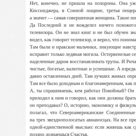
Нет, конечно, не пришла на похороны. Она уж
Киссинджера, в Сонной лощине, третья пещера
а значит — самая совершенная женщина. Такие н
Да Последний и не вожделел ничего похожего
телевизора. Он не знал книг и не был обучен з
видел, как говорит телевизор, и верил, что поним
Там были и иракские мальчики, ликующие навст
исправит только ледяная могила. Остервенелые 
наделенные даром восстанавливать трупы. И Рич
чистые, богатые, валютные и успешные. А изредк
давно оставленных дней. Там лучших живых опре
Там все было доходным и благонамеренным, как п
А, ты спрашиваешь, кем работал Покойный? Он 
приходил к ним и говорил, как они должны брать
он преподавал? О, историю, экономику и физкул
полагал, что Североамериканские Соединенные
на трех звезднополосатых авианосцах. На все п
одной-единственной мыслью: если живешь как с
поздно дознаешься Счастья.