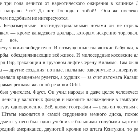
е три года лечится от наркотического ожирения в клинике 
 направо. Что? Да нет, Господь с тобой!.. Она же послеко
ичем подобным не интересуются.
. Безразмерными постиндустриальными ночами он не отрыв
накам — кроме канадского доллара, которым искренно торговал
ал — всё.
речу янки-освободителю. И возмущенные славянские бабушки, 
сербы, обездвиживающие всё живое. И милосердные косовские а
ард Гир, трахающий в грузовом лифте Серену Вильямс. Там был
а — другие создания: потные, пыльные, завернутые в ливерную
деляли вращеньем рулетки, а худших — за счет автомата Калаш
рямая реклама жвачной резинки Orbit.
был учителем, Фауст. Он учил народы и даже целое человечес
 деньги у валютных фондов и находить наслаждение в гамбурге
ьтуру одновременно. Всё, кроме географии — ведь он честным 
 Штаты находятся в самой сердцевине земного диска, поко
редметы у него был один учебник с большими голубыми картин
редний американец, двуногий кролик из штата Кентукки, то р