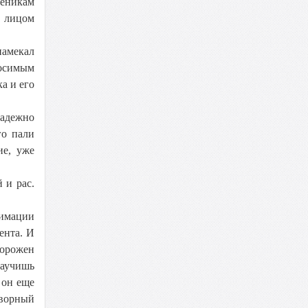
ченикам
ь лицом
намекал
носимым
а и его
надежно
го пали
ие, уже
 и рас.
нимации
ента. И
ворожен
научишь
 он еще
творный