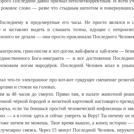
оторого Последний давно признал неполиткорректным. И всем у
ть роковое слово — разве что стыдным шепотом и повернувшис
оследнему в предсмертные его часы. Не просто являлся и 
 и заставлял видеть и слышать толпы, идущие с непроиз
лохого не делали — они просто проклинали Последнего Человек
онтролем, грин-писом и хот-догом, вай-фаем и хай-вэем — без
единственного Бога-эмигранта — и все достижения Последне
рнокожим ногам мародёров. Последний Человек впал в унын
ал что-то электронное про вот-вот грядущее смешение религий
ртами и стояли на головах.
ним за 48 часов до смерти. Прямо там, в палате животной реа
енной чёрной бородой и визитной карточкой настоящего презид
я наука, если ты боишься простой человеческой инфлюэнцы и за
х — а я готов здесь и сейчас умереть за Веру! Ты ничему не 
 тоже ничем не можешь. Твое время вышло, а конец истории —
 лучезарно смеясь. Через 15 минут Последний Человек, неруко