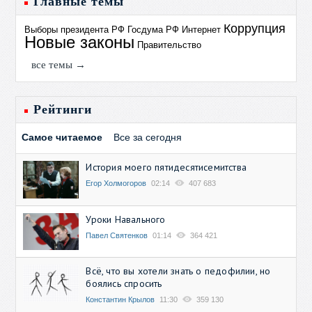
Главные темы
Коррупция
Выборы президента РФ
Госдума РФ
Интернет
Новые законы
Правительство
все темы →
Рейтинги
Самое читаемое
Все за сегодня
История моего пятидесятисемитства
Егор Холмогоров
02:14
407 683
Уроки Навального
Павел Святенков
01:14
364 421
Всё, что вы хотели знать о педофилии, но
боялись спросить
Константин Крылов
11:30
359 130