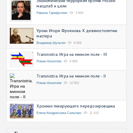
Экономический терроризм против России:
масштаб и цели
Рамиль Гарифуллин
3 804
Уроки Игоря Фроянова. К девяностолетию
мастера
Владимир Шульгин
8 666
Transnistria. Игра на минном поле - III
Роман Коноплев
9 889
Transnistria. Игра на минном поле - II
Роман Коноплев
10 852
Хроники пикирующего передозировщика
Елена Кондратьева-Сальгеро
11 415