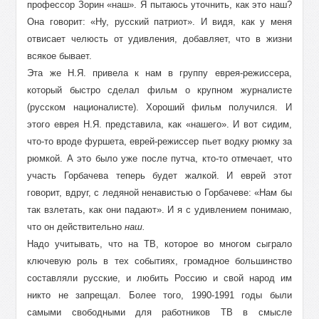
профессор Зорин «наш». Я пытаюсь уточнить, как это наш?
Она говорит: «Ну, русский патриот». И видя, как у меня
отвисает челюсть от удивления, добавляет, что в жизни
всякое бывает.
Эта же Н.Я. привела к нам в группу еврея-режиссера,
который быстро сделал фильм о крупном журналисте
(русском националисте). Хороший фильм получился. И
этого еврея Н.Я. представила, как «нашего». И вот сидим,
что-то вроде фуршета, еврей-режиссер пьет водку рюмку за
рюмкой. А это было уже после путча, кто-то отмечает, что
участь Горбачева теперь будет жалкой. И еврей этот
говорит, вдруг, с ледяной ненавистью о Горбачеве: «Нам бы
так взлетать, как они падают». И я с удивлением понимаю,
что он действительно
наш.
Надо учитывать, что на ТВ, которое во многом сыграло
ключевую роль в тех событиях, громадное большинство
составляли русские, и любить Россию и свой народ им
никто не запрещал. Более того, 1990-1991 годы были
самыми свободными для работников ТВ в смысле