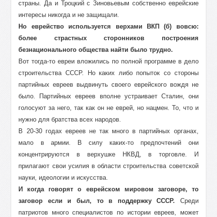
страны. Да и Троцкий с Зиновьевым собственно еврейские
интересы никогда и не защищали.
Но еврейство используется верхами ВКП (б) вовсю:
более страстных сторонников построения
безнационального общества найти было трудно.
Вот тогда-то евреи вложились по полной программе в дело
строительства СССР. Но каких либо попыток со стороны
партийных евреев выдвинуть своего еврейского вождя не
было. Партийных евреев вполне устраивает Сталин, они
голосуют за него, так как он не еврей, но нацмен. То, что и
нужно для братства всех народов.
В 20-30 годах евреев не так много в партийных органах,
мало в армии. В силу каких-то предпочтений они
концентрируются в верхушке НКВД, в торговле. И
прилагают свои усилия в области строительства советской
науки, идеологии и искусства.
И когда говорят о еврейском мировом заговоре, то
заговор если и был, то в поддержку СССР.
Среди
патриотов много специалистов по истории евреев, может