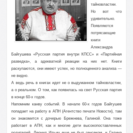
тайновластии.
Но вот что
удивительно.
Появляются
потрясающие
книги
Александра
Байгушева «Русская партия внутри КПСС» и «Партийная
разведка», а адекватной реакции на них нет. Книги
раскупаются, они имеют успех, но полноценного анализа —
не видно.
А ведь речь в книгах идет не о выдуманном тайновластии,
а о реальном. О том, как появилась на свет Русская партия
в конце 60-х годов.
Напомним канву событий. В начале 60-х годов Байгушев
попадает на работу в АПН (Агентство печати Новости), там
он знакомится с дочерью Брежнева, Галиной. Она тоже
работает в АПН, как и многие дети высокопоставленных
родителей. Леонид Ильич еще не был генсеком, и Галина