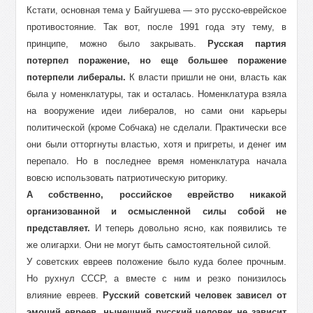
Кстати, основная тема у Байгушева — это русско-еврейское
противостояние. Так вот, после 1991 года эту тему, в
принципе, можно было закрывать.
Русская партия
потерпел поражение, но еще большее поражение
потерпели либералы.
К власти пришли не они, власть как
была у номенклатуры, так и осталась. Номенклатура взяла
на вооружение идеи либералов, но сами они карьеры
политической (кроме Собчака) не сделали. Практически все
они были отторгнуты властью, хотя и пригреты, и денег им
перепало. Но в последнее время номенклатура начала
вовсю использовать патриотическую риторику.
А собственно, российское еврейство никакой
организованной и осмысленной силы собой не
представляет.
И теперь довольно ясно, как появились те
же олигархи. Они не могут быть самостоятельной силой.
У советских евреев положение было куда более прочным.
Но рухнул СССР, а вместе с ним и резко понизилось
влияние евреев.
Русский советский человек зависел от
эмоций евреев, нынешний русский человек не зависит