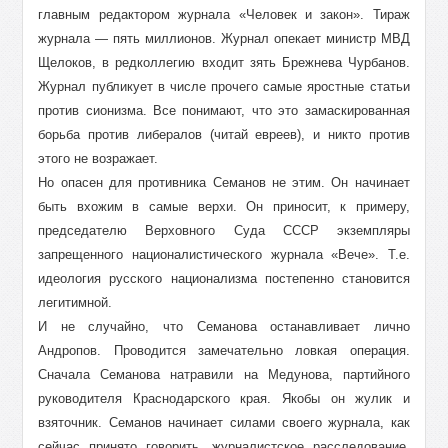
главным редактором журнала «Человек и закон». Тираж
журнала — пять миллионов. Журнал опекает министр МВД
Щелоков, в редколлегию входит зять Брежнева Чурбанов.
Журнал публикует в числе прочего самые яростные статьи
против сионизма. Все понимают, что это замаскированная
борьба против либералов (читай евреев), и никто против
этого не возражает.
Но опасен для противника Семанов не этим. Он начинает
быть вхожим в самые верхи. Он приносит, к примеру,
председателю Верховного Суда СССР экземпляры
запрещенного националистического журнала «Вече». Т.е.
идеология русского национализма постепенно становится
легитимной.
И не случайно, что Семанова останавливает лично
Андропов. Проводится замечательно ловкая операция.
Сначала Семанова натравили на Медунова, партийного
руководителя Краснодарского края. Якобы он жулик и
взяточник. Семанов начинает силами своего журнала, как
сейчас принято говорить, журналистское расследование.