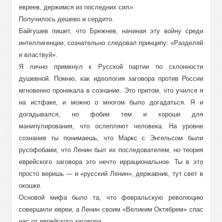
евреев, держимся из последних сил».
Получилось дешево и сердито.
Байгушев пишет, что Брежнев, начиная эту войну среди
интеллигенции, сознательно следовал принципу: «Разделяй
и властвуй».
Я лично примкнул к Русской партии по склонности
душевной. Помню, как идеология заговора против России
мгновенно проникала в сознание. Это притом, что учился я
на истфаке, и можно о многом было догадаться. Я и
догадывался, но фобии тем и хороши для
манипулирования, что ослепляют человека. На уровне
сознания ты понимаешь, что Маркс с Энгельсом были
русофобами, что Ленин был их последователем, но теория
еврейского заговора это нечто иррациональное. Ты в это
просто веришь — и «русский Ленин», державник, тут свет в
окошке.
Основой мифа было та, что февральскую революцию
совершили евреи, а Ленин своим «Великим Октябрем» спас
нас от еврейского заговора.