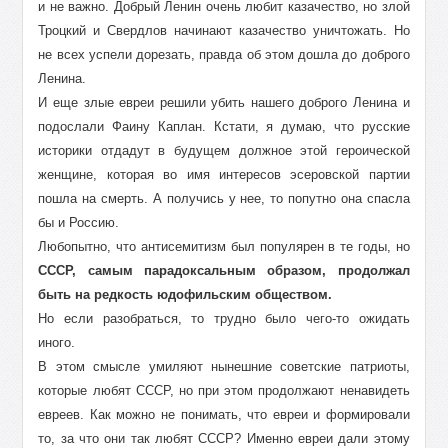
и не важно. Добрый Ленин очень любит казачество, но злой
Троцкий и Свердлов начинают казачество уничтожать. Но
не всех успели дорезать, правда об этом дошла до доброго
Ленина.
И еще злые евреи решили убить нашего доброго Ленина и
подослали Фаину Каплан. Кстати, я думаю, что русские
историки отдадут в будущем должное этой героической
женщине, которая во имя интересов эсеровской партии
пошла на смерть. А получись у нее, то попутно она спасла
бы и Россию.
Любопытно, что антисемитизм был популярен в те годы, но
СССР, самым парадоксальным образом, продолжал
быть на редкость юдофильским обществом.
Но если разобраться, то трудно было чего-то ожидать
иного.
В этом смысле умиляют нынешние советские патриоты,
которые любят СССР, но при этом продолжают ненавидеть
евреев. Как можно не понимать, что евреи и формировали
то, за что они так любят СССР? Именно евреи дали этому