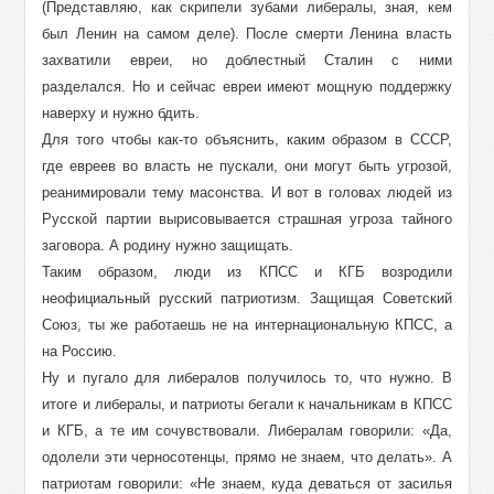
(Представляю, как скрипели зубами либералы, зная, кем
был Ленин на самом деле). После смерти Ленина власть
захватили евреи, но доблестный Сталин с ними
разделался. Но и сейчас евреи имеют мощную поддержку
наверху и нужно бдить.
Для того чтобы как-то объяснить, каким образом в СССР,
где евреев во власть не пускали, они могут быть угрозой,
реанимировали тему масонства. И вот в головах людей из
Русской партии вырисовывается страшная угроза тайного
заговора. А родину нужно защищать.
Таким образом, люди из КПСС и КГБ возродили
неофициальный русский патриотизм. Защищая Советский
Союз, ты же работаешь не на интернациональную КПСС, а
на Россию.
Ну и пугало для либералов получилось то, что нужно. В
итоге и либералы, и патриоты бегали к начальникам в КПСС
и КГБ, а те им сочувствовали. Либералам говорили: «Да,
одолели эти черносотенцы, прямо не знаем, что делать». А
патриотам говорили: «Не знаем, куда деваться от засилья