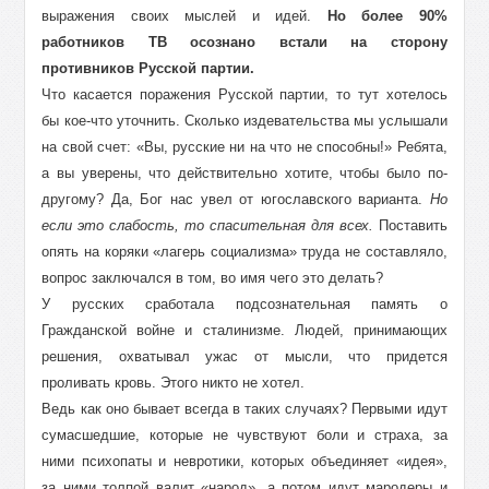
выражения своих мыслей и идей.
Но более 90%
работников ТВ осознано встали на сторону
противников Русской партии.
Что касается поражения Русской партии, то тут хотелось
бы кое-что уточнить. Сколько издевательства мы услышали
на свой счет: «Вы, русские ни на что не способны!» Ребята,
а вы уверены, что действительно хотите, чтобы было по-
другому? Да, Бог нас увел от югославского варианта.
Но
если это слабость, то спасительная для всех.
Поставить
опять на коряки «лагерь социализма» труда не составляло,
вопрос заключался в том, во имя чего это делать?
У русских сработала подсознательная память о
Гражданской войне и сталинизме. Людей, принимающих
решения, охватывал ужас от мысли, что придется
проливать кровь. Этого никто не хотел.
Ведь как оно бывает всегда в таких случаях? Первыми идут
сумасшедшие, которые не чувствуют боли и страха, за
ними психопаты и невротики, которых объединяет «идея»,
за ними толпой валит «народ», а потом идут мародеры и