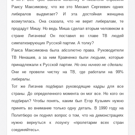
Раису Максимовну, что же это Михаил Сергеевич одних
либералов выдвигает? И эта достойная женщина
возмутилась. Она сказала, что не верит либералам, те
продадут Мишу. Но ведь Миша сделал вторым человеком в
стране Лигачева! Он поставил во главе ТВ людей
симпатизирующих Русской партии. А толку?
Раиса Максимовна была абсолютно права. Руководители
ТВ Ненашев, а за ним Кравченко были людьми, которые
принадлежали к Русской партии.
Но они ничего не сделали.
Они не провели чистку на ТВ, где работали на 99%
либералы.
Тот же Лигачев подбирал руководящие кадры для все
страны. До определенного момента он мог все. Но кого он
подбирал? Чтобы понять, каким был Егор Кузьмич нужно
принять во внимание только одну деталь. В 1990 году на
Политбюро он поднял вопрос о том, что на демонстрациях
нужно вернуться к лозунгу «пролетарии всех стран
соединяйтесь».