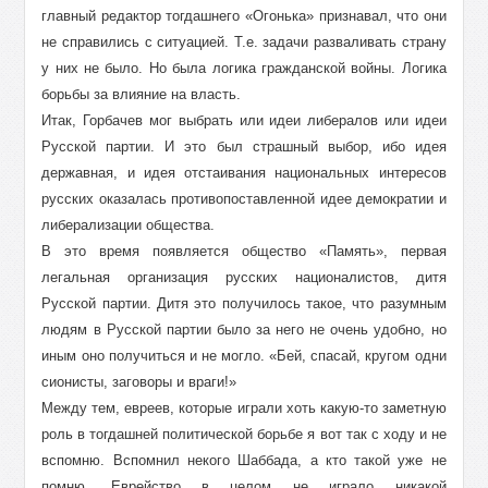
главный редактор тогдашнего «Огонька» признавал, что они
не справились с ситуацией. Т.е. задачи разваливать страну
у них не было. Но была логика гражданской войны. Логика
борьбы за влияние на власть.
Итак, Горбачев мог выбрать или идеи либералов или идеи
Русской партии. И это был страшный выбор, ибо идея
державная, и идея отстаивания национальных интересов
русских оказалась противопоставленной идее демократии и
либерализации общества.
В это время появляется общество «Память», первая
легальная организация русских националистов, дитя
Русской партии. Дитя это получилось такое, что разумным
людям в Русской партии было за него не очень удобно, но
иным оно получиться и не могло. «Бей, спасай, кругом одни
сионисты, заговоры и враги!»
Между тем, евреев, которые играли хоть какую-то заметную
роль в тогдашней политической борьбе я вот так с ходу и не
вспомню. Вспомнил некого Шаббада, а кто такой уже не
помню. Еврейство в целом не играло никакой