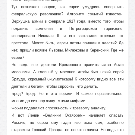
Тут возникает вопрос, как евреи умудрись совершить
февральскую революцию? Алгоритм событий известен.
Верхушка армии в феврале 1917 года, вместо того чтобы
подавить волнения в Петроградском гарнизоне,
изолировала Николая II, и его заставили отречься от
престола. Может быть, евреи потом пришли к власти? Да
нет, пришли всякие Львовы, Милюковы и Керенский. Где же
евреи?
Но ведь все деятели Временного правительства были
масонами. А главный у масонов якобы был некий еврей
Браудо, скромный библиотекарь! К которому видно все эти
деятели и бегали, чтобы спросить, что делать.
Бред? Бред. Но в это верили. И самое поразительное,
многие до сих пор живут этими мифами.
Фобии подавляют способность к трезвому анализу.
И вот Ленин «Великим Октябрем» начинает спасать
Россию, но евреи ему гадят изо всех сил, особенно
старается Троцкий. Правда, не понятно зачем. Но ведь это