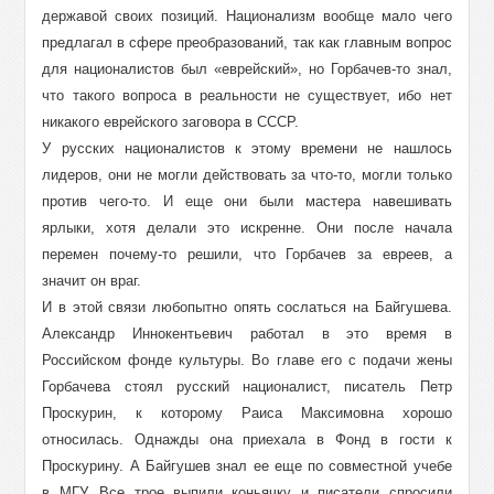
державой своих позиций. Национализм вообще мало чего
предлагал в сфере преобразований, так как главным вопрос
для националистов был «еврейский», но Горбачев-то знал,
что такого вопроса в реальности не существует, ибо нет
никакого еврейского заговора в СССР.
У русских националистов к этому времени не нашлось
лидеров, они не могли действовать за что-то, могли только
против чего-то. И еще они были мастера навешивать
ярлыки, хотя делали это искренне. Они после начала
перемен почему-то решили, что Горбачев за евреев, а
значит он враг.
И в этой связи любопытно опять сослаться на Байгушева.
Александр Иннокентьевич работал в это время в
Российском фонде культуры. Во главе его с подачи жены
Горбачева стоял русский националист, писатель Петр
Проскурин, к которому Раиса Максимовна хорошо
относилась. Однажды она приехала в Фонд в гости к
Проскурину. А Байгушев знал ее еще по совместной учебе
в МГУ. Все трое выпили коньячку и писатели спросили