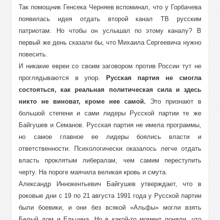
Так помощник Генсека Черняев вспоминал, что у Горбачева
появилась идея отдать второй канал ТВ русским
патриотам. Но чтобы он услышал по этому каналу? В
первый же день сказали бы, что Михаила Сергеевича нужно
повесить.
И никакие евреи со своим заговором против России тут не
проглядываются в упор.
Русская партия не смогла
состояться, как реальная политическая сила и здесь
никто не виноват, кроме нее самой.
Это признают в
большой степени и сами лидеры Русской партии те же
Байгушев и Семанов. Русская партия не имела программы,
но самое главное ее лидеры боялись власти и
ответственности. Психологически оказалось легче отдать
власть проклятым либералам, чем самим переступить
черту. На пороге маячила великая кровь и смута.
Александр Иннокентьевич Байгушев утверждает, что в
роковые дни с 19 по 21 августа 1991 года у Русской партии
были боевики, и они без всякой «Альфы» могли взять
Белый дом и Ельцина. Но в какой-то момент поняли, что