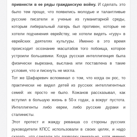
привнести в ее ряды гражданскую войну.
И сделать это
было тем проще, что появились молодые и талантливые
русские писатели и ученые из гуманитарной среды,
которым либеральный лагерь был противен, которые не
хотели подчинения еврейству, не хотели видеть «гуру» в
еврейских деятелях культуры. Именно в это время
происходит осознание масштабов того побоища, которое
устроили большевики. Когда русская интеллигенция была
физически вырезана, выслана или поставлена в такие
условия, что и пискнуть не могла.
Тот же Шафаревич вспоминал о том, что когда он рос, то
практически не видел детей из русских интеллигентных
семей: их просто не было. Кожанов рассказывал, как
вступил в большую жизнь в 50-х годах, а вокруг пустота.
Интеллигенты либо евреи, либо русские дураки и
сталинисты.
Этот протест и жажду реванша со стороны русских
руководители КПСС использовали в своих целях, и надо
сказать, что сделали эту разводку гениально, хотя именно