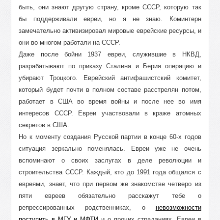
быть, они знают другую страну, кроме СССР, которую так
бы поддерживали евреи, но я не знаю. Коминтерн
замечательно активизировал мировые еврейские ресурсы, и
они во многом работали на СССР.
Даже после бойни 1937 евреи, служившие в НКВД,
разрабатывают по приказу Сталина и Берия операцию и
убирают Троцкого. Еврейский антифашистский комитет,
который будет почти в полном составе расстрелян потом,
работает в США во время войны и после нее во имя
интересов СССР. Евреи участвовали в краже атомных
секретов в США.
Но к моменту создания Русской партии в конце 60-х годов
ситуация зеркально поменялась. Евреи уже не очень
вспоминают о своих заслугах в деле революции и
строительства СССР. Каждый, кто до 1991 года общался с
евреями, знает, что при первом же знакомстве четверо из
пяти евреев обязательно расскажут тебе о
репрессированных родственниках, о
невозможности
поступить в МГУ и МФТИ
и о прочих страданиях. Евреи в