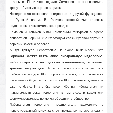
старцы из Политбюро отдали Семанова, но не позволили
тронуть Русскую партию в целом.
Незадолго до этого опале подвергается другой функционер
от Русской партии В. Ганичев, который был главным
редактором «Комсомольской правды».
Семанов и Ганичев были ключевыми фигурами в сфере
аппаратной борьбы. И с их уходом связь Русской партии с
верхами заметно ослабла.
А тут грянула Перестройка. И скоро выяснилось, что
Горбачев может взять либо либеральную идеологию,
либо опереться на русский национализм, а ничего
третьего ему не дано.
То есть, своей игрой в патриотов и
либералов лидеры КПСС привели к тому, что фактически
раскололи общество. У самой же КПСС никакой идеологии
уже не было. И это был крах. Ибо ни либеральная, ни
националистическая идеология в том виде, в каком они
формулировались, не могли объединить общество.
Либеральная идеология предполагала вхождение в
«цивилизованный мир» за счет громадных потерь и сдачи