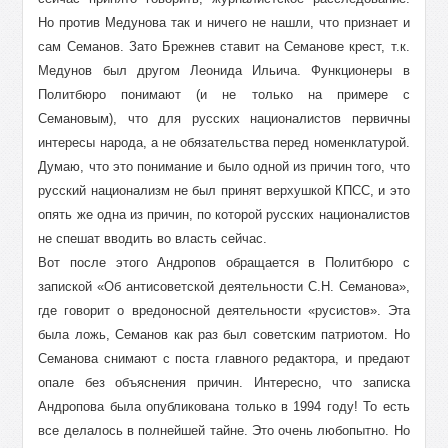
Но против Медунова так и ничего не нашли, что признает и
сам Семанов. Зато Брежнев ставит на Семанове крест, т.к.
Медунов был другом Леонида Ильича. Функционеры в
Политбюро понимают (и не только на примере с
Семановым), что для русских националистов первичны
интересы народа, а не обязательства перед номенклатурой.
Думаю, что это понимание и было одной из причин того, что
русский национализм не был принят верхушкой КПСС, и это
опять же одна из причин, по которой русских националистов
не спешат вводить во власть сейчас.
Вот после этого Андропов обращается в Политбюро с
запиской «Об антисоветской деятельности С.Н. Семанова»,
где говорит о вредоносной деятельности «русистов». Эта
была ложь, Семанов как раз был советским патриотом. Но
Семанова снимают с поста главного редактора, и предают
опале без объяснения причин. Интересно, что записка
Андропова была опубликована только в 1994 году! То есть
все делалось в полнейшей тайне. Это очень любопытно. Но