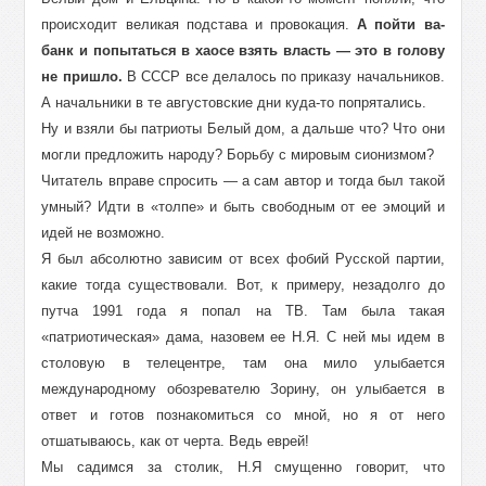
происходит великая подстава и провокация.
А пойти ва-
банк и попытаться в хаосе взять власть — это в голову
не пришло.
В СССР все делалось по приказу начальников.
А начальники в те августовские дни куда-то попрятались.
Ну и взяли бы патриоты Белый дом, а дальше что? Что они
могли предложить народу? Борьбу с мировым сионизмом?
Читатель вправе спросить — а сам автор и тогда был такой
умный? Идти в «толпе» и быть свободным от ее эмоций и
идей не возможно.
Я был абсолютно зависим от всех фобий Русской партии,
какие тогда существовали. Вот, к примеру, незадолго до
путча 1991 года я попал на ТВ. Там была такая
«патриотическая» дама, назовем ее Н.Я. С ней мы идем в
столовую в телецентре, там она мило улыбается
международному обозревателю Зорину, он улыбается в
ответ и готов познакомиться со мной, но я от него
отшатываюсь, как от черта. Ведь еврей!
Мы садимся за столик, Н.Я смущенно говорит, что