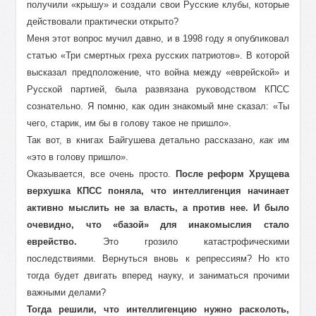
получили «крышу» и создали свои Русские клубы, которые
действовали практически открыто?
Меня этот вопрос мучил давно, и в 1998 году я опубликовал
статью «Три смертных греха русских патриотов». В которой
высказал предположение, что война между «еврейской» и
Русской партией, была развязана руководством КПСС
сознательно. Я помню, как один знакомый мне сказал: «Ты
чего, старик, им бы в голову такое не пришло».
Так вот, в книгах Байгушева детально рассказано,
как
им
«это в голову пришло».
Оказывается, все очень просто.
После реформ Хрущева
верхушка КПСС поняла, что интеллигенция начинает
активно мыслить не за власть, а против нее. И было
очевидно, что «базой» для инакомыслия стало
еврейство.
Это грозило катастрофическими
последствиями. Вернуться вновь к репрессиям? Но кто
тогда будет двигать вперед науку, и заниматься прочими
важными делами?
Тогда решили, что интеллигенцию нужно расколоть,