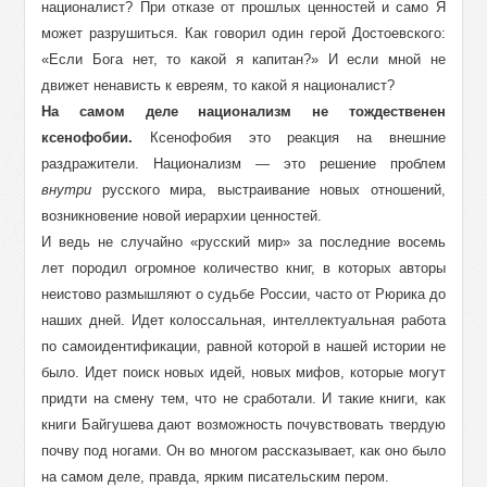
националист? При отказе от прошлых ценностей и само Я
может разрушиться. Как говорил один герой Достоевского:
«Если Бога нет, то какой я капитан?» И если мной не
движет ненависть к евреям, то какой я националист?
На самом деле национализм не тождественен
ксенофобии.
Ксенофобия это реакция на внешние
раздражители. Национализм — это решение проблем
внутри
русского мира, выстраивание новых отношений,
возникновение новой иерархии ценностей.
И ведь не случайно «русский мир» за последние восемь
лет породил огромное количество книг, в которых авторы
неистово размышляют о судьбе России, часто от Рюрика до
наших дней. Идет колоссальная, интеллектуальная работа
по самоидентификации, равной которой в нашей истории не
было. Идет поиск новых идей, новых мифов, которые могут
придти на смену тем, что не сработали. И такие книги, как
книги Байгушева дают возможность почувствовать твердую
почву под ногами. Он во многом рассказывает, как оно было
на самом деле, правда, ярким писательским пером.