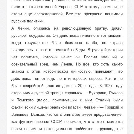
силе в континентальной Европе. США к этому времени не
стали еще сверхдержавой. Все это прекрасно понимали
русские политики.
А Ленин, опираясь на революционную братву, добил
русское государство. Он действовал именно в тот момент,
когда государство было безмерно слабо, но страна
находилась в шаге от великой победы. В русской истории
нет политика, который нанес бы России больший и
сознательный вред, чем Ленин. Но все, кто хоть как-то
знаком с этой исторической личностью, понимают, что
действовал он отнюдь не в интересах евреев. Как и не
было «еврейской власти» даже в 20-е годы. К 1927 году
стараниями русской троицы «правых» — Бухарина, Рыкова
и Томского (плюс, примкнувший к ним Сталин) были
фактически лишены реальной власти «леваки» — Троцкий и
Зиновьев. Всякий, кто хоть опять же имеет представление,
как функционировал СССР, понимает, что с этого момента
евреи не имели потенциальных лоббистов в руководстве