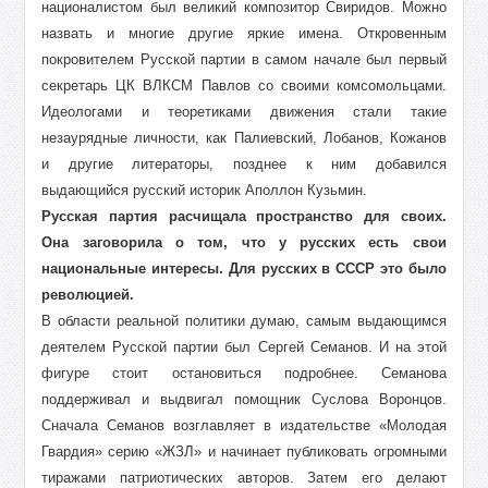
националистом был великий композитор Свиридов. Можно
назвать и многие другие яркие имена. Откровенным
покровителем Русской партии в самом начале был первый
секретарь ЦК ВЛКСМ Павлов со своими комсомольцами.
Идеологами и теоретиками движения стали такие
незаурядные личности, как Палиевский, Лобанов, Кожанов
и другие литераторы, позднее к ним добавился
выдающийся русский историк Аполлон Кузьмин.
Русская партия расчищала пространство для своих.
Она заговорила о том, что у русских есть свои
национальные интересы. Для русских в СССР это было
революцией.
В области реальной политики думаю, самым выдающимся
деятелем Русской партии был Сергей Семанов. И на этой
фигуре стоит остановиться подробнее. Семанова
поддерживал и выдвигал помощник Суслова Воронцов.
Сначала Семанов возглавляет в издательстве «Молодая
Гвардия» серию «ЖЗЛ» и начинает публиковать огромными
тиражами патриотических авторов. Затем его делают