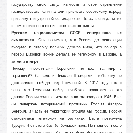
государству свою силу, наглость и свое стремление
господствовать. Они начали прививать советскому народу
привычку к внутренней солидарности. То есть они дали то,
о чем тоскуют нынешние советские патриоты.
Русским националистам СССР совершенно не
симпатичен.
Они понимают, что Россия до революции
входила в пятерку великих держав мира, что победа в
первой мировой войне делала ее гегемоном в Европе, а
затем и в мире.
Почему «проклятый» Керенский не шел на мир с
Германией? Да ведь и Николая II свергли, чтобы ему не
доставалась победа над Германией. В 1917 году стало
ясно, что Германия войну неизбежно проиграет, а это
давало России больше, чем дала потом победа в 1945. Был
бы повержен исторический противник России Австро-
Венгрия, и часть ее территорий отошла бы России. Россия
становилась гегемоном на Балканах. Была повержена
Турция. И от этого был бы большой прок. Но главное, после
поражения Германии у России не было бы конкурентов по