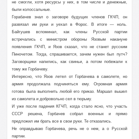
не смогли, хотя ресурсы у них, в том числе и денежные,
были колоссальные.
Горабачев знал о заговоре будущих членов ГКЧП, он
развязал им руки и уехал в Форос. В итоге — ноль.
Байгушев вспоминал, как члены Русской партии
встречались с министром обороны Язовым накануне
появления ГКЧП, и Язов сказал, что не станет русским
Пиночетом. Тогда, спрашивается, зачем нужен был путч?
Заговорщики напились, как свиньи, а потом побежали к
тому же Горбачеву.
Интересно, что Язов летел от Горбачева в самолете, но
армия продолжала подчиняться ему. Огромная армия
готова была выполнить любой его приказ. Маршал вышел
из самолета и добровольно сел в тюрьму.
И уже после падения КГЧП, когда стало ясно, что участь
СССР решена, Горбачев собрал военных и прямо
предложил им брать все в свои руки. Те отказались.
Не оправдываю Горбачева, речь не о нем, а о Русской
партии.