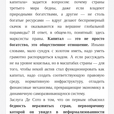
капитала» задается вопросом: почему страны
третьего мира бедны, даже если владеют
природными богатствами, а другие — не столь
богатые ресурсами — вдруг делают беспримерный
скачок и оказываются на вершине глобальной
пирамиды? И ответ, в общем-то, понятный: здесь
марксисты правы.
Капитал — это не просто
богатство, это общественное отношение.
Иными
словами, мало сундук с золотом иметь, надо уметь
грамотно распорядиться кладом. А если рассуждать
не на уровне кошелька, но в масштабах страны — для
того, чтобы некий актив стал функционировать как
капитал, надо создать соответствующую правовую
среду, нормативную инфраструктуру, отладить
финансовые механизмы, превращающие экономику в
динамичную саморазвивающуюся систему.
Заслуга Де Сото в том, что он первым объяснил
бедность неразвитых стран, первопричину
которой он увидел в неформализованности