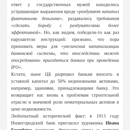
ответ у государственных мужей находились
устрашающие выражения вроде «
раздувают капитал
фиктивными деньгами
», раздавались требования
«
сделать борьбу с раздувателями более
эффективной
». Но, как видим, победили-то как раз
нарушители инструкций: признано, что пора
принимать меры для «
увеличения капитализации
банковской системы, что впоследствии может
опосредованно пригодиться банкам при проведении
IPO
».
Кстати, ныне ЦБ разрешил банкам вносить в
уставной капитал до 50% неденежными активами,
например, зданиями, принадлежащими банку. Это
возвращает нас вновь к проблемам строительной
отрасли и значимой роли нематериальных активов в
цене недвижимости.
Любопытный исторический факт: в 1913 году
Нижегородский банк пригласил художника
Ивана
Билибина
расписать фресками стены и потолок