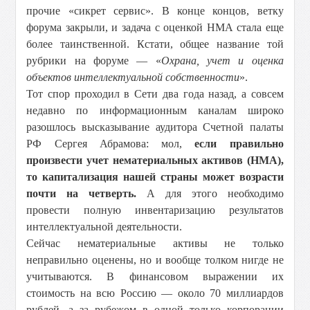
прочие «сикрет сервис». В конце концов, ветку
форума закрыли, и задача с оценкой НМА стала еще
более таинственной. Кстати, общее название той
рубрики на форуме — «
Охрана, учет и оценка
объектов интеллектуальной собственности
».
Тот спор проходил в Сети два года назад, а совсем
недавно по информационным каналам широко
разошлось высказывание аудитора Счетной палаты
РФ Сергея Абрамова: мол,
если правильно
произвести учет нематериальных активов (НМА),
то капитализация нашей страны может возрасти
почти на четверть.
А для этого необходимо
провести полную инвентаризацию результатов
интеллектуальной деятельности.
Сейчас нематериальные активы не только
неправильно оценены, но и вообще толком нигде не
учитываются. В финансовом выражении их
стоимость на всю Россию — около 70 миллиардов
рублей, а за рубежом в одной только корпорации