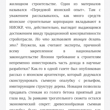
жилищном строительстве. Один из материалов
назывался «Передовой японский опыт». Там с
уважением рассказывалось, как много средств
японские строительные корпорации вкладывают в
НИОКР, что, действительно, выглядит выдающимся
достижением ввиду традиционной консервативности
стройотрасли.
Но что заставляет японцев делать
это?
Неужели, как считают эксперты, причиной
всему закрепленное в национальном
законодательстве Японии требование к строителям
непременно инвестировать часть дохода в научные
разработки? Как-то в одной газете был опубликован
рассказ о японском архитекторе, который додумался
сконструировать съемную опалубку с рельефом,
имитирующим структуру дерева. Новация позволила
придавать стенкам из голого бетона приятный для
глаза вид. За рамками трогательного сюжета остался
экономический секрет: древеснообразная съемная
опалубка была запатентована, оприходована как