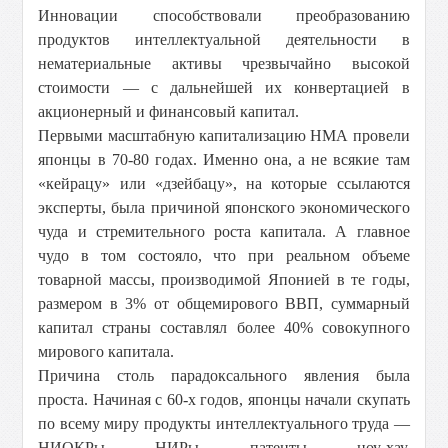
Инновации способствовали преобразованию
продуктов интеллектуальной деятельности в
нематериальные активы чрезвычайно высокой
стоимости — с дальнейшей их конвертацией в
акционерный и финансовый капитал.
Первыми масштабную капитализацию НМА провели
японцы в 70-80 годах. Именно она, а не всякие там
«кейрацу» или «дзейбацу», на которые ссылаются
эксперты, была причиной японского экономического
чуда и стремительного роста капитала. А главное
чудо в том состояло, что при реальном объеме
товарной массы, производимой Японией в те годы,
размером в 3% от общемирового ВВП, суммарный
капитал страны составлял более 40% совокупного
мирового капитала.
Причина столь парадоксального явления была
проста. Начиная с 60-х годов, японцы начали скупать
по всему миру продукты интеллектуального труда —
НИОКРы, НИРы, патенты, ноу-хау,