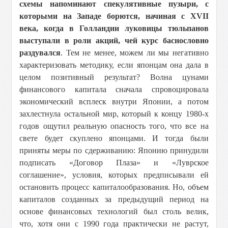
схемы напоминают спекулятивные пузыри, с
которыми на Западе борются, начиная с XVII
века, когда в Голландии луковицы тюльпанов
выступали в роли акций, чей курс баснословно
раздувался
. Тем не менее, можем ли мы негативно
характеризовать методику, если японцам она дала в
целом позитивный результат? Волна цунами
финансового капитала сначала спровоцировала
экономический всплеск внутри Японии, а потом
захлестнула остальной мир, который к концу 1980-х
годов ощутил реальную опасность того, что все на
свете будет скуплено японцами. И тогда были
приняты меры по сдерживанию: Японию принудили
подписать «Договор Плаза» и «Луврское
соглашение», условия, которых предписывали ей
остановить процесс капиталообразования. Но, объем
капиталов созданных за предыдущий период на
основе финансовых технологий был столь велик,
что, хотя они с 1990 года практически не растут,