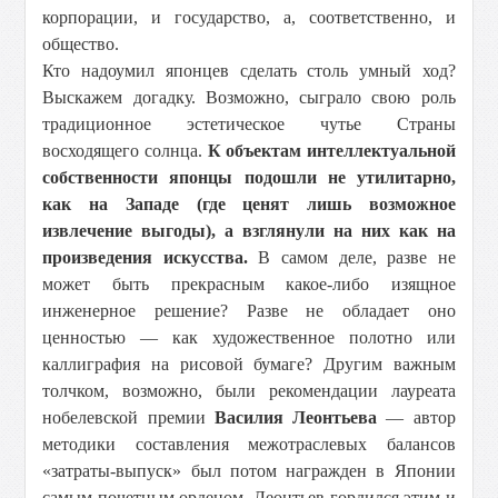
корпорации, и государство, а, соответственно, и
общество.
Кто надоумил японцев сделать столь умный ход?
Выскажем догадку. Возможно, сыграло свою роль
традиционное эстетическое чутье Страны
восходящего солнца.
К объектам интеллектуальной
собственности японцы подошли не утилитарно,
как на Западе (где ценят лишь возможное
извлечение выгоды), а взглянули на них как на
произведения искусства.
В самом деле, разве не
может быть прекрасным какое-либо изящное
инженерное решение? Разве не обладает оно
ценностью — как художественное полотно или
каллиграфия на рисовой бумаге? Другим важным
толчком, возможно, были рекомендации лауреата
нобелевской премии
Василия Леонтьева
— автор
методики составления межотраслевых балансов
«затраты-выпуск» был потом награжден в Японии
самым почетным орденом. Леонтьев гордился этим и