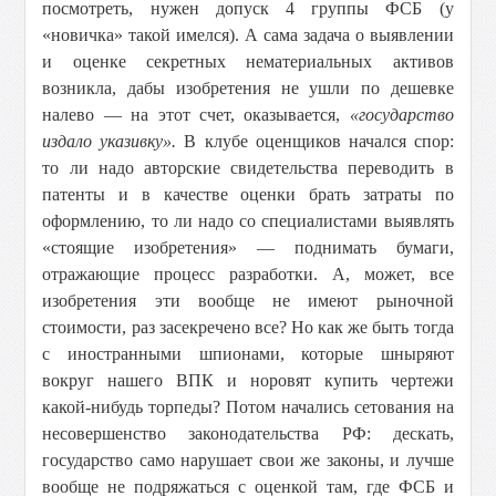
посмотреть, нужен допуск 4 группы ФСБ (у
«новичка» такой имелся). А сама задача о выявлении
и оценке секретных нематериальных активов
возникла, дабы изобретения не ушли по дешевке
налево — на этот счет, оказывается,
«государство
издало указивку».
В клубе оценщиков начался спор:
то ли надо авторские свидетельства переводить в
патенты и в качестве оценки брать затраты по
оформлению, то ли надо со специалистами выявлять
«стоящие изобретения» — поднимать бумаги,
отражающие процесс разработки. А, может, все
изобретения эти вообще не имеют рыночной
стоимости, раз засекречено все? Но как же быть тогда
с иностранными шпионами, которые шныряют
вокруг нашего ВПК и норовят купить чертежи
какой-нибудь торпеды? Потом начались сетования на
несовершенство законодательства РФ: дескать,
государство само нарушает свои же законы, и лучше
вообще не подряжаться с оценкой там, где ФСБ и