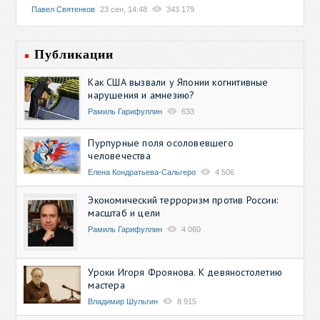
Павел Святенков
23 сен, 14:48
343 179
Публикации
Как США вызвали у Японии когнитивные
нарушения и амнезию?
Рамиль Гарифуллин
633
Пурпурные поля осоловевшего
человечества
Елена Кондратьева-Сальгеро
4 506
Экономический терроризм против России:
масштаб и цели
Рамиль Гарифуллин
4 060
Уроки Игоря Фроянова. К девяностолетию
мастера
Владимир Шульгин
8 915