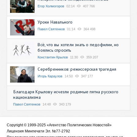
Егор Холмогоров
02:14
407 766
Уроки Навального
Павел Святенков
01:14
364 498
Всё, что вы хотели знать о педофилии, но
боялись спросить
Константин Крылов
11:30
359 207
Серебренников: режиссерская трагедия
Игорь Караулов
14:50
347 177
Благодаря Крылову исчезли родимые пятна русского
национализма
Павел Святенков
14:48
343 179
Copyright © 1999-2025 «Агентство Политических Новостей»
Лицензия Минпечати Эл. №77-2792