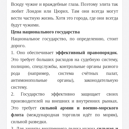
Всюду чужие и враждебные глаза. Поэтому элита так
любит Лондон или Цюрих. Там они всегда могут
вести частную жизнь. Хотя это города, где они всегда
будут чужими.
Цена национального государства
Национальное государство, по определению, стоит
дорого.
1. Оно обеспечивает
эффективный правопорядок
.
Это требует больших расходов на судебную систему,
полицию, спецслужбы, контрольные органы разного
рода (например, система счётных палат,
антимонопольные органы), законодательную
систему.
2. Государство эффективно защищает своих
производителей на внешних и внутренних рынках.
Это требует
сильной армии и военно-морского
флота
(международная торговля идёт по морям),
сильной разведки.
3. Для защиты внутреннего рынка нужна
сильная и