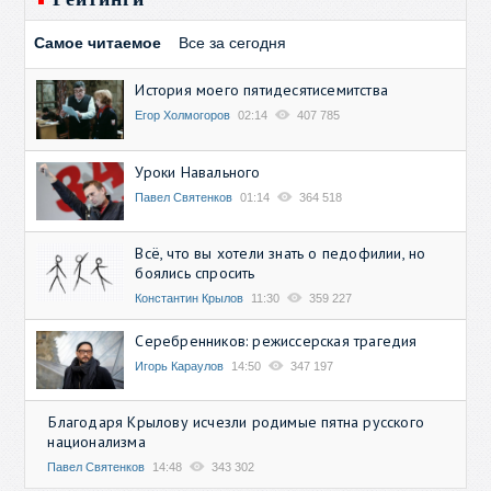
Самое читаемое
Все за сегодня
История моего пятидесятисемитства
Егор Холмогоров
02:14
407 785
Уроки Навального
Павел Святенков
01:14
364 518
Всё, что вы хотели знать о педофилии, но
боялись спросить
Константин Крылов
11:30
359 227
Серебренников: режиссерская трагедия
Игорь Караулов
14:50
347 197
Благодаря Крылову исчезли родимые пятна русского
национализма
Павел Святенков
14:48
343 302