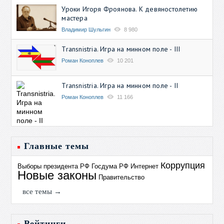
Уроки Игоря Фроянова. К девяностолетию
мастера
Владимир Шульгин
8 980
Transnistria. Игра на минном поле - III
Роман Коноплев
10 201
Transnistria. Игра на минном поле - II
Роман Коноплев
11 166
Главные темы
Коррупция
Выборы президента РФ
Госдума РФ
Интернет
Новые законы
Правительство
все темы →
Рейтинги