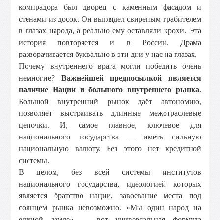
компрадора был дворец с каменным фасадом и
стенами из досок. Он выглядел свирепым грабителем
в глазах народа, а реально ему оставляли крохи. Эта
история повторяется и в России. Драма
разворачивается буквально в эти дни у нас на глазах.
Почему внутреннего врага могли победить очень
немногие?
Важнейшей предпосылкой является
наличие Нации и большого внутреннего рынка
.
Большой внутренний рынок даёт автономию,
позволяет выстраивать длинные межотраслевые
цепочки. И, самое главное, ключевое для
национального государства — иметь сильную
национальную валюту. Без этого нет кредитной
системы.
В целом, без всей системы институтов
национального государства, идеологией которых
является братство нации, завоевание места под
солнцем рынка невозможно. «Мы один народ на
единой земле» — вот универсальная формула