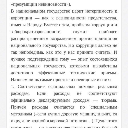
«презумпции невиновности»).
В национальном государстве царит нетерпимость к
коррупции — как к разновидности предательства,
измены Народу. Вместе с тем, проблема коррупции и
забюрократизрованности служит наиболее
распространенным возражением против принципов
национального государства. Но коррупция далеко не
так непобедима, как это у нас принято считать. И
лучшее подтверждение тому — опыт состоявшихся
национальных государств, которыми выработаны
достаточно эффективные технические приемы.
Назовем лишь самые простые и очевидные из них:
1. Соответствие официальных доходов реальным
расходам. Если расходы не соответствуют
официально декларируемым доходам — тюрьма.
Причём расходы считаются по специальным
методикам («если купил дорогую машину, значит, ел
икру, а не «одной я корочкой питался»…). Цель этого
механизма — не должно появляться никаких богачей