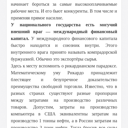
начинает бороться за самые высокооплачиваемые
рабочие места. И его бьют конкуренты. В том числе и
применяя прямое насилие.
У национального государства есть могучий
внешний враг — международный финансовый
капитал.
У международного финансового капитала
быстро находится и союзник внутри. Этого
внутреннего врага принято называть компрадорской
буржуазией. Обычно это экспортёры сырья.
Здесь к месту вспомнить о рикардианском парадоксе.
Математическому уму Рикардо принадлежит
блестящее и безупречное доказательство
преимущества свободной торговли. Известно, что в
разных странах существуют разные пропорции
между затратами на производство различных
товаров. Допустим, затраты на производство
компьютера в США эквивалентны затратам на
производство 1 тонны нефти, а в России затратам на
производство 3 тонн нефти. Тогда бросив все силы