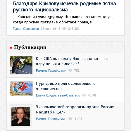
Благодаря Крылову исчезли родимые пятна
русского национализма
Константин учил другому. Что нация возникает тогда,
когда простые граждане обретают права, в
Павел Святенков
23 сен, 14:48
343 302
Публикации
Как США вызвали у Японии когнитивные
нарушения и амнезию?
Рамиль Гарифуллин
781
Пурпурные поля осоловевшего
человечества
Елена Кондратьева-Сальгеро
4 578
Экономический терроризм против России:
масштаб и цели
Рамиль Гарифуллин
4 128