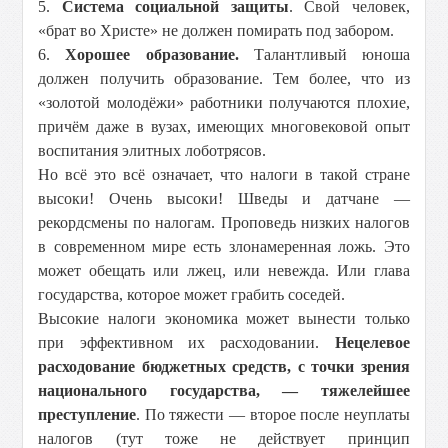
5.
Система социальной защиты
. Свой человек,
«брат во Христе» не должен помирать под забором.
6.
Хорошее образование.
Талантливый юноша
должен получить образование. Тем более, что из
«золотой молодёжи» работники получаются плохие,
причём даже в вузах, имеющих многовековой опыт
воспитания элитных лоботрясов.
Но всё это всё означает, что налоги в такой стране
высоки! Очень высоки! Шведы и датчане —
рекордсмены по налогам. Проповедь низких налогов
в современном мире есть злонамеренная ложь. Это
может обещать или лжец, или невежда. Или глава
государства, которое может грабить соседей.
Высокие налоги экономика может вынести только
при эффективном их расходовании.
Нецелевое
расходование бюджетных средств, с точки зрения
национального государства, — тяжелейшее
преступление
. По тяжести — второе после неуплаты
налогов (тут тоже не действует принцип