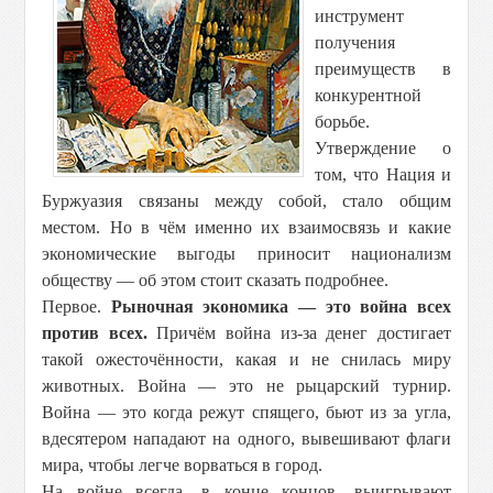
инструмент
получения
преимуществ в
конкурентной
борьбе.
Утверждение о
том, что Нация и
Буржуазия связаны между собой, стало общим
местом. Но в чём именно их взаимосвязь и какие
экономические выгоды приносит национализм
обществу — об этом стоит сказать подробнее.
Первое.
Рыночная экономика — это война всех
против всех.
Причём война из-за денег достигает
такой ожесточённости, какая и не снилась миру
животных. Война — это не рыцарский турнир.
Война — это когда режут спящего, бьют из за угла,
вдесятером нападают на одного, вывешивают флаги
мира, чтобы легче ворваться в город.
На войне всегда, в конце концов, выигрывают