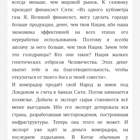
всегда меньше, чем мировой рынок. К газовику
приходит финансист Сити: «Из одного кубометра
газа Я, Великий финансист, могу сделать гораздо
больше продукции, денег, чем твоя Нация, ибо наша
экономика эффективней на всех этапах его
переработки использования. Поэтому
я всегда
заплачу за него больше, чем твоя Нация. Зачем тебе
эти голодранцы? Кто они такие? Нация жалких
генетических отбросов Человечества. Этих денег
хватит тебе и на благотворительность, чтобы
откупиться от твоего бога и твоей совести».
И компрадор продаёт свой Народ за замок под
Лондоном и счета в банках Сити. Потом начинается
похмелье. Добыча и экспорт сырья становится всё
менее выгодным. Ибо его экспорт дотировала вся
страна, разработавшая месторождения, построившая
инфраструктуры. Теперь она этого не может. И
экспорт уже идёт за деньги компрадора, на
последнем издыхании. В Китае обычным у