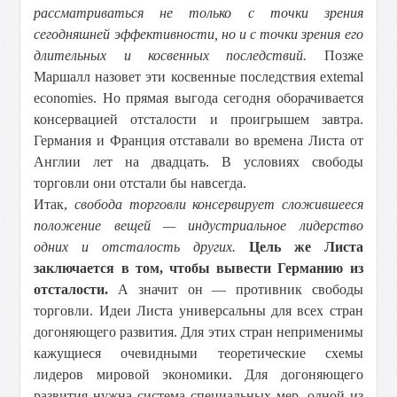
рассматриваться не только с точки зрения
сегодняшней эффективности, но и с точки зрения его
длительных и косвенных последствий.
Позже
Маршалл назовет эти косвенные последствия extemal
economies. Но прямая выгода сегодня оборачивается
консервацией отсталости и проигрышем завтра.
Германия и Франция отставали во времена Листа от
Англии лет на двадцать. В условиях свободы
торговли они отстали бы навсегда.
Итак,
свобода торговли консервирует сложившееся
положение вещей — индустриальное лидерство
одних и отсталость других.
Цель же Листа
заключается в том, чтобы вывести Германию из
отсталости.
А значит он — противник свободы
торговли. Идеи Листа универсальны для всех стран
догоняющего развития. Для этих стран неприменимы
кажущиеся очевидными теоретические схемы
лидеров мировой экономики. Для догоняющего
развития нужна система специальных мер, одной из