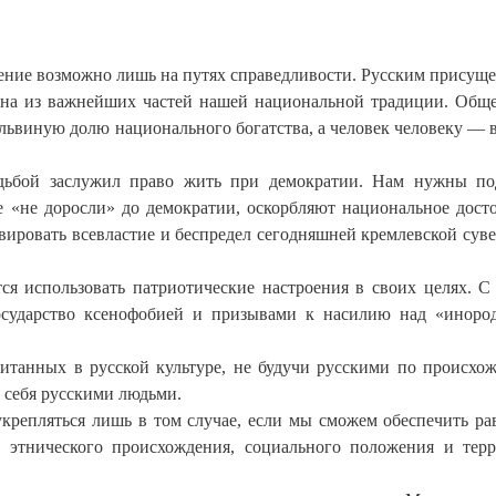
ение возможно лишь на путях справедливости. Русским присуще
одна из важнейших частей нашей национальной традиции. Обще
львиную долю национального богатства, а человек человеку — в
удьбой заслужил право жить при демократии. Нам нужны п
ие «не доросли» до демократии, оскорбляют национальное дост
ервировать всевластие и беспредел сегодняшней кремлевской сув
 использовать патриотические настроения в своих целях. С
осударство ксенофобией и призывами к насилию над «иноро
питанных в русской культуре, не будучи русскими по происхо
я себя русскими людьми.
укрепляться лишь в том случае, если мы сможем обеспечить ра
х этнического происхождения, социального положения и тер