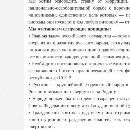
Мы хотим освободить страну от коррупции, 
национально-освободительной борьбе с порочн
чиновниками, единственная цель которых — п
системы они пускают в ход любую риторику — от 
Мы отстаиваем следующие принципы:
• Главная задача российского государства — оста
сохранения и развития русского народа, его куль
вписаны в русскую цивилизацию и давно соедин
все возможности, как для успешной ассимиляции,
• Необходимо восстановить органическое единств
сегодняшнюю Россию правопреемницей всех фо
республики до СССР
• Русские — крупнейший разделенный народ в 
России и возможность вернуться на Родину.
• Народу должен быть на деле возвращен статус
Совета Федерации и депутаты Государственной Д
• Гражданский контроль над всеми институтами
конституционного разделения властей, как с
«вертикали».