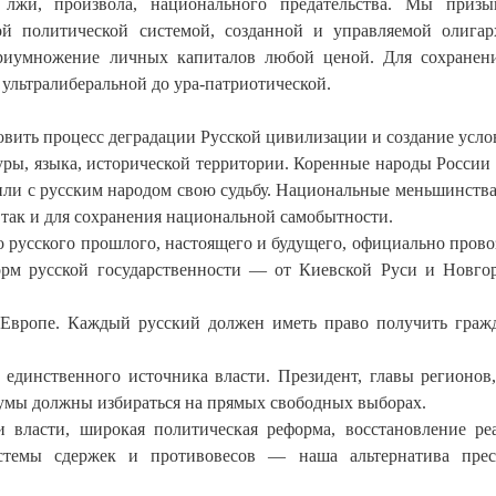
лжи, произвола, национального предательства. Мы призы
ой политической системой, созданной и управляемой олига
риумножение личных капиталов любой ценой. Для сохранен
ультралиберальной до ура-патриотической.
новить процесс деградации Русской цивилизации и создание усло
туры, языка, исторической территории. Коренные народы России
или с русским народом свою судьбу. Национальные меньшинств
 так и для сохранения национальной самобытности.
о русского прошлого, настоящего и будущего, официально прово
рм русской государственности — от Киевской Руси и Новго
Европе. Каждый русский должен иметь право получить граж
 единственного источника власти. Президент, главы регионов
умы должны избираться на прямых свободных выборах.
 власти, широкая политическая реформа, восстановление ре
истемы сдержек и противовесов — наша альтернатива пре