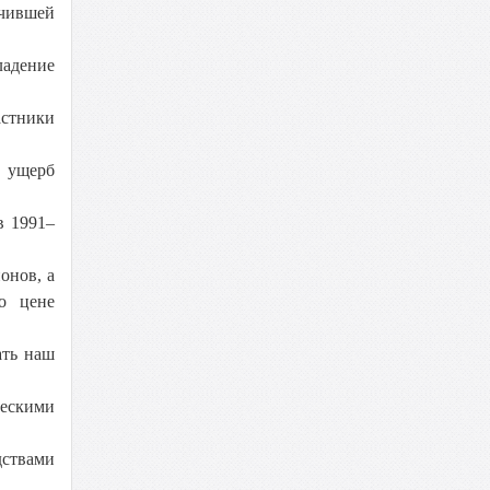
очившей
ладение
астники
х ущерб
в 1991–
онов, а
о цене
ать наш
ческими
дствами