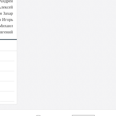
Андрей
лексей
н Захар
в Игорь
Михаил
Евгений