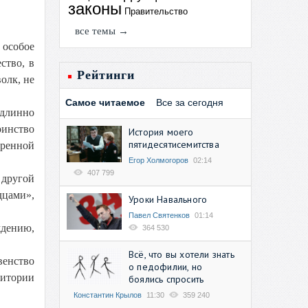
законы
Правительство
все темы →
 особое
ство, в
Рейтинги
олк, не
Самое читаемое
Все за сегодня
одлинно
оинство
История моего
пятидесятисемитства
еренной
Егор Холмогоров
02:14
407 799
 другой
дцами»,
Уроки Навального
Павел Святенков
01:14
ждению,
364 530
Всё, что вы хотели знать
венство
о педофилии, но
ритории
боялись спросить
Константин Крылов
11:30
359 240