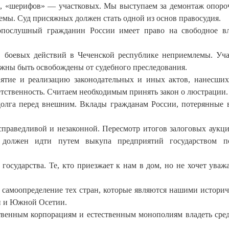
ов, «шерифов» — участковых. Мы выступаем за демонтаж опор
мы. Суд присяжных должен стать одной из основ правосудия.
послушный гражданин России имеет право на свободное в
в боевых действий в Чеченской республике неприемлемы. Уч
лжны быть освобождены от судебного преследования.
нятие и реализацию законодательных и иных актов, нанесши
етственность. Считаем необходимым принять закон о люстрации.
долга перед внешним. Вклады гражданам России, потерянные 
справедливой и незаконной. Пересмотр итогов залоговых аукци
 должен идти путем выкупа предприятий государством п
осударства. Те, кто приезжает к нам в дом, но не хочет уваж
а самоопределение тех стран, которые являются нашими истори
ии и Южной Осетии.
ственным корпорациям и естественным монополиям владеть сре