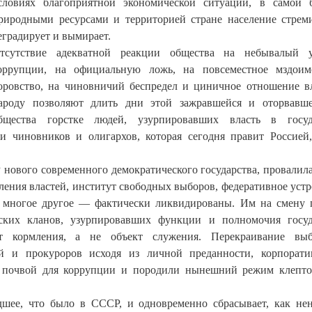
словиях благоприятной экономической ситуации, в самой 
риродными ресурсами и территорией стране население стрем
еградирует и вымирает.
тсутствие адекватной реакции общества на небывалый у
оррупции, на официальную ложь, на повсеместное мздоим
оровство, на чиновничий беспредел и циничное отношение в
ароду позволяют длить дни этой зажравшейся и оторвавше
бщества горстке людей, узурпировавших власть в госуда
ки чиновников и олигархов, которая сегодня правит Россией
ового современного демократического государства, провалила
ения властей, институт свободных выборов, федеративное устр
 и многое другое — фактически ликвидированы. Им на смену
ских кланов, узурпировавших функции и полномочия госуд
нт кормления, а не объект служения. Перекраивание выб
дей и прокуроров исходя из личной преданности, корпорати
ой почвой для коррупции и породили нынешний режим клепто
удшее, что было в СССР, и одновременно сбрасывает, как н