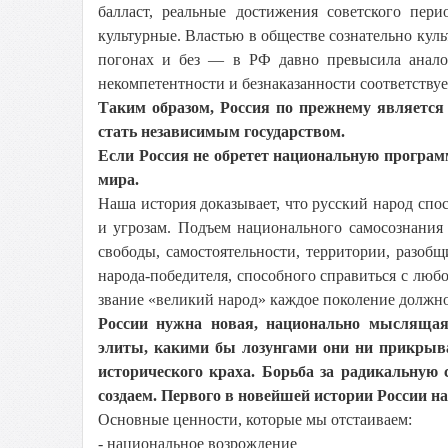
балласт, реальные достижения советского пер
культурные. Властью в обществе сознательно кул
погонах и без — в РФ давно превысила анало
некомпетентности и безнаказанности соответству
Таким образом, Россия по прежнему являетс
стать независимым государством.
Если Россия не обретет национальную программ
мира.
Наша история доказывает, что русский народ сп
и угрозам. Подъем национального самосознания
свободы, самостоятельности, территории, разоб
народа-победителя, способного справиться с люб
звание «великий народ» каждое поколение должн
России нужна новая, национально мыслящая 
элиты, какими бы лозунгами они ни прикрывал
исторического краха. Борьба за радикальну
создаем. Первого в новейшей истории России н
Основные ценности, которые мы отстаиваем:
- национальное возрождение