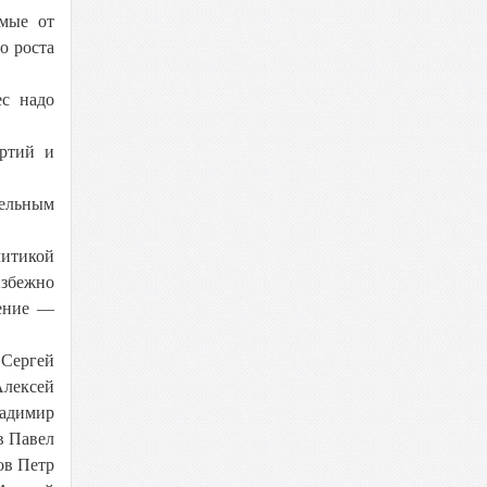
емые от
о роста
ес надо
артий и
тельным
литикой
избежно
жение —
 Сергей
Алексей
адимир
в Павел
ов Петр