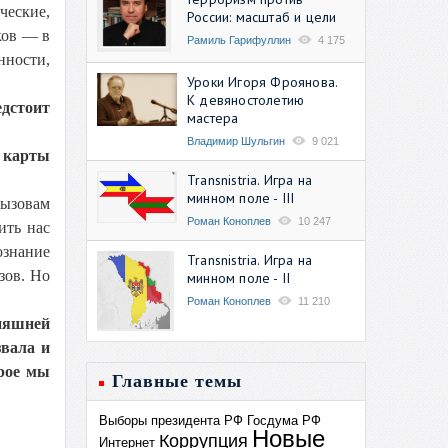
ческие,
России: масштаб и цели
ков — в
Рамиль Гарифуллин
4 175
нности,
Уроки Игоря Фроянова.
К девяностолетию
дстоит
мастера
Владимир Шульгин
9 021
й карты
Transnistria. Игра на
минном поле - III
вызовам
Роман Коноплев
10 247
ить нас
ознание
Transnistria. Игра на
зов. Но
минном поле - II
Роман Коноплев
11 210
няшней
звала и
рое мы
Главные темы
Выборы президента РФ
Госдума РФ
Новые
Коррупция
Интернет