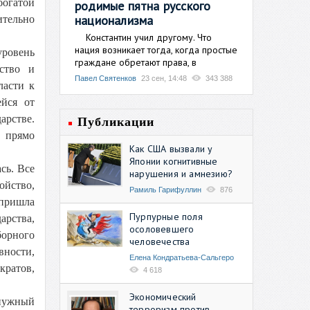
богатой
родимые пятна русского
национализма
ительно
Константин учил другому. Что
нация возникает тогда, когда простые
ровень
граждане обретают права, в
ство и
Павел Святенков
23 сен, 14:48
343 388
ласти к
йся от
рстве.
Публикации
, прямо
Как США вызвали у
Японии когнитивные
сь. Все
нарушения и амнезию?
ойство,
Рамиль Гарифуллин
876
 пришла
Пурпурные поля
арства,
осоловевшего
орного
человечества
вности,
Елена Кондратьева-Сальгеро
кратов,
4 618
Экономический
енужный
терроризм против