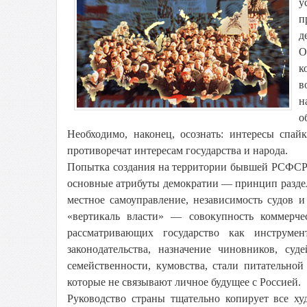
у
п
д
О
к
в
н
о
Необходимо, наконец, осознать: интересы спай
противоречат интересам государства и народа.
Попытка создания на территории бывшей РСФСР н
основные атрибуты демократии — принцип раздел
местное самоуправление, независимость судов
«вертикаль власти» — совокупность коммерче
рассматривающих государство как инструме
законодательства, назначение чиновников, су
семейственности, кумовства, стали питательн
которые не связывают личное будущее с Россией.
Руководство страны тщательно копирует все х