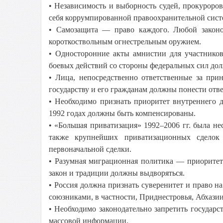
• Независимость и выборность судей, прокурор
себя коррумпированной правоохранительной систе
• Самозащита — право каждого. Любой законо
короткоствольным огнестрельным оружием.
• Односторонние акты амнистии для участнико
боевых действий со стороны федеральных сил до
• Лица, непосредственно ответственные за при
государству и его гражданам должны понести отв
• Необходимо признать приоритет внутреннего 
1992 годах должны быть компенсированы.
• «Большая приватизация» 1992–2006 гг. была не
также крупнейших приватизационных сделок
первоначальной сделки.
• Разумная миграционная политика — приоритет г
закон и традиции должны выдворяться.
• Россия должна признать суверенитет и право н
союзниками, в частности, Приднестровья, Абхаз
• Необходимо законодательно запретить государ
массовой информации.