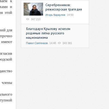
ваем к
Серебренников:
рхами и
режиссерская трагедия
ия этой
Игорь Караулов
14:50
347 210
Благодаря Крылову исчезли
вий для
родимые пятна русского
 прочно
национализма
а имеют
Павел Святенков
14:48
343 381
згласив
родской
данство
, члены
ального
ступной