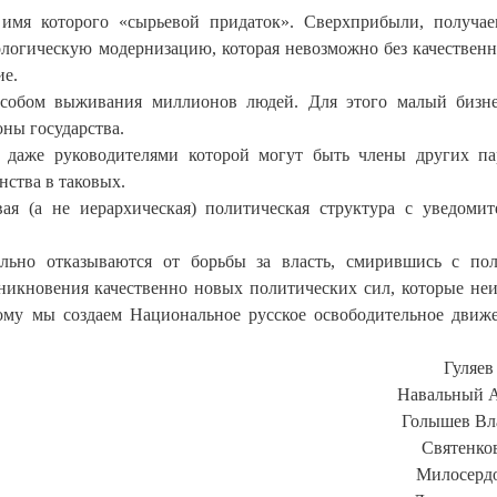
 имя которого «сырьевой придаток». Сверхприбыли, получа
ологическую модернизацию, которая невозможно без качественн
ие.
особом выживания миллионов людей. Для этого малый бизн
оны государства.
даже руководителями которой могут быть члены других п
нства в таковых.
я (а не иерархическая) политическая структура с уведоми
льно отказываются от борьбы за власть, смирившись с по
зникновения качественно новых политических сил, которые не
ому мы создаем Национальное русское освободительное дви
Гуляев
Навальный 
Голышев Вл
Святенко
Милосерд