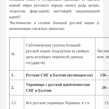
новый образ русского народа своего рода целью,
лозунгом, форс-идеей, настоящей национальной
идеей?
Численность и состав большой русской нации (с
включениями смежных этносов):
Субэтнические группы большой
русской нации /подгруппы (в скобках
Числен
№
даты всеобщих переписей данных
млн. че
государств)
1.
Русские СНГ и Балтии (великороссы)
136—
Украинцы с русской идентичностью
2.
20
СНГ и Балтии
2.1.
Все русские украинцы Украины, в т.ч.
15