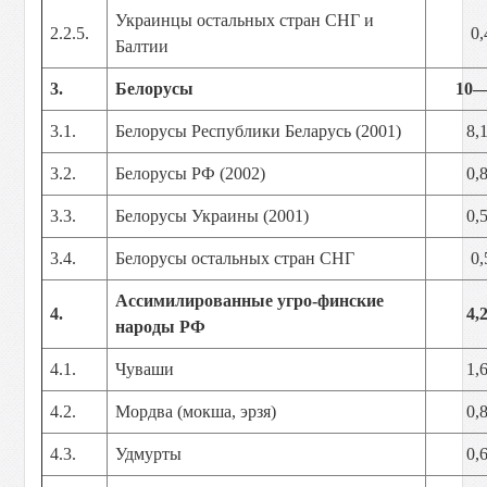
Украинцы остальных стран СНГ и
2.2.5.
0,
Балтии
3.
Белорусы
10
3.1.
Белорусы Республики Беларусь (2001)
8,
3.2.
Белорусы РФ (2002)
0,
3.3.
Белорусы Украины (2001)
0,
3.4.
Белорусы остальных стран СНГ
0,
Ассимилированные угро-финские
4.
4,
народы РФ
4.1.
Чуваши
1,
4.2.
Мордва (мокша, эрзя)
0,
4.3.
Удмурты
0,