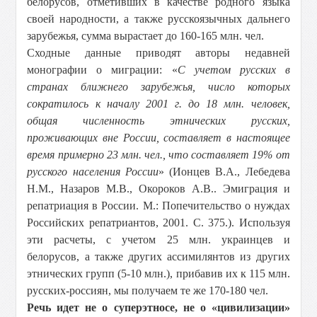
белорусов, отметивших в качестве родного языка
своей народности, а также русскоязычных дальнего
зарубежья, сумма вырастает до 160-165 млн. чел.
Сходные данные приводят авторы недавней
монографии о миграции: «
С учетом русских в
странах ближнего зарубежья, число которых
сократилось к началу 2001 г. до 18 млн. человек,
общая численность этнических русских,
проживающих вне России, составляет в настоящее
время примерно 23 млн. чел., что составляет 19% от
русского населения России
» (Ионцев В.А., Лебедева
Н.М., Назаров М.В., Окороков А.В.. Эмиграция и
репатриация в России. М.: Попечительство о нуждах
Российских репатриантов, 2001. С. 375.). Используя
эти расчеты, с учетом 25 млн. украинцев и
белорусов, а также других ассимилянтов из других
этнических групп (5-10 млн.), прибавив их к 115 млн.
русских-россиян, мы получаем те же 170-180 чел.
Речь идет не о суперэтносе, не о «цивилизации»