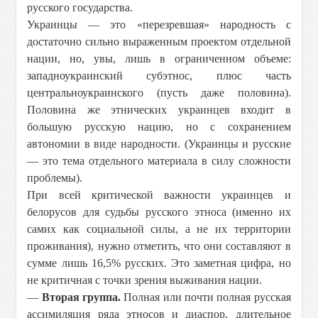
русского государства.
Украинцы — это «перезревшая» народность с
достаточно сильно выраженным проектом отдельной
нации, но, увы, лишь в ограниченном объеме:
западноукраинский субэтнос, плюс часть
центральноукраинского (пусть даже половина).
Половина же этнических украинцев входит в
большую русскую нацию, но с сохранением
автономии в виде народности. (Украинцы и русские
— это тема отдельного материала в силу сложности
проблемы).
При всей критической важности украинцев и
белорусов для судьбы русского этноса (именно их
самих как социальной силы, а не их территории
проживания), нужно отметить, что они составляют в
сумме лишь 16,5% русских. Это заметная цифра, но
не критичная с точки зрения выживания нации.
—
Вторая группа.
Полная или почти полная русская
ассимиляция ряда этносов и диаспор, длительное