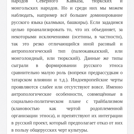
народов Северного Кавказа, тюркских и
монгольских народов. Но и среди них мы можем
наблюдать, например всё большее доминирование
русского языка (калмыки, башкиры). Если зададимся
целью проанализировать то, что их объединяет, за
некоторыми исключениями (осетины, в частности),
так это резко отличающийся иной расовый и
антропологический тип (палеокавказский, или
монголоидный, или тюркский). Данные же типы
сыграли в формировании русского этноса
сравнительно малую роль (вопреки предрассудкам о
татарском влиянии и т.д.). Индоевропейские черты
проявляются слабее или отсутствуют вовсе. Именно
антропологические особенности, совмещённые в
социально-политическом плане с трайбализмом
(клановостью как чертой родоплеменной
организации этноса), и препятствуют их интеграции
в русский проект, который предполагает отказ от них
в пользу общерусских черт культуры.