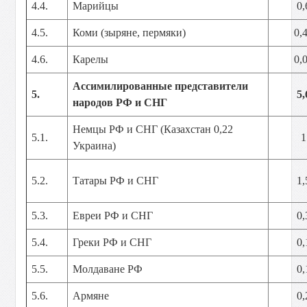
4.4.
Марийцы
0,
4.5.
Коми (зыряне, пермяки)
0,
4.6.
Карелы
0,
Ассимилированные представители
5.
5,
народов РФ и СНГ
Немцы РФ и СНГ (Казахстан 0,22
5.1.
1
Украина)
5.2.
Татары РФ и СНГ
1,
5.3.
Евреи РФ и СНГ
0,
5.4.
Греки РФ и СНГ
0,
5.5.
Молдаване РФ
0,
5.6.
Армяне
0,