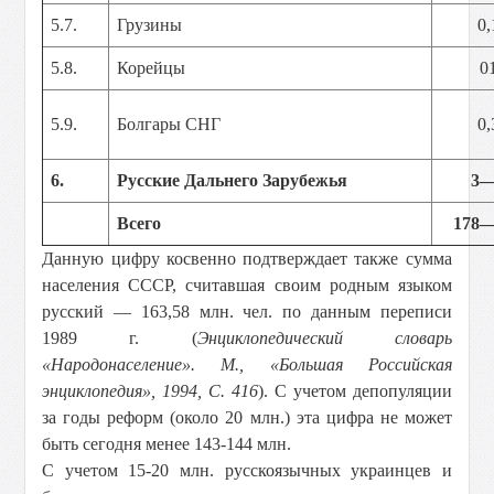
5.7.
Грузины
0,
5.8.
Корейцы
0
5.9.
Болгары СНГ
0,
6.
Русские Дальнего Зарубежья
3
Всего
178—
Данную цифру косвенно подтверждает также сумма
населения СССР, считавшая своим родным языком
русский — 163,58 млн. чел. по данным переписи
1989 г. (
Энциклопедический словарь
«Народонаселение». М., «Большая Российская
энциклопедия», 1994, С. 416
). С учетом депопуляции
за годы реформ (около 20 млн.) эта цифра не может
быть сегодня менее 143-144 млн.
С учетом 15-20 млн. русскоязычных украинцев и