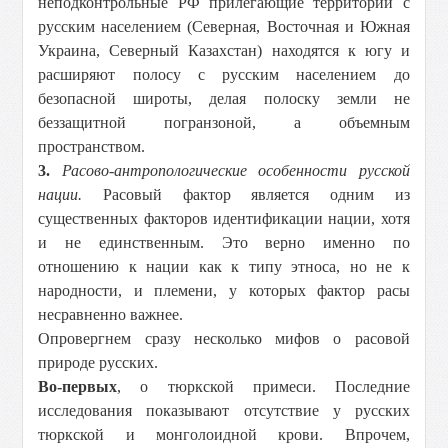
неподконтрольные РФ прилегающие территории с
русским населением (Северная, Восточная и Южная
Украина, Северный Казахстан) находятся к югу и
расширяют полосу с русским населением до
безопасной широты, делая полоску земли не
беззащитной погранзоной, а объемным
пространством.
3.
Расово-антропологические особенности русской
нации.
Расовый фактор является одним из
существенных факторов идентификации нации, хотя
и не единственным. Это верно именно по
отношению к нации как к типу этноса, но не к
народности, и племени, у которых фактор расы
несравненно важнее.
Опровергнем сразу несколько мифов о расовой
природе русских.
Во-первых
, о тюркской примеси. Последние
исследования показывают отсутствие у русских
тюркской и монголоидной крови. Впрочем,