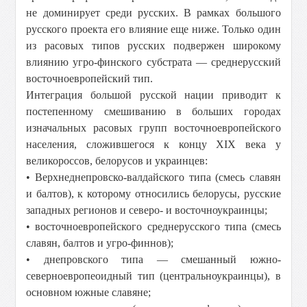
не доминирует среди русских. В рамках большого
русского проекта его влияние еще ниже. Только один
из расовых типов русских подвержен широкому
влиянию угро-финского субстрата — среднерусский
восточноевропейский тип.
Интеграция большой русской нации приводит к
постепенному смешиванию в больших городах
изначальных расовых групп восточноевропейского
населения, сложившегося к концу XIX века у
великороссов, белорусов и украинцев:
• Верхнеднепровско-валдайского типа (смесь славян
и балтов), к которому относились белорусы, русские
западных регионов и северо- и восточноукраинцы;
• восточноевропейского среднерусского типа (смесь
славян, балтов и угро-финнов);
• днепровского типа — смешанный южно-
северноевропеоидный тип (центральноукраинцы), в
основном южные славяне;