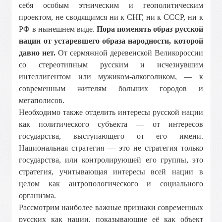
себя особым этническим и геополитическим
проектом, не сводящимся ни к СНГ, ни к СССР, ни к
РФ в нынешнем виде.
Пора поменять образ русской
нации от устаревшего образа народности, которой
давно нет.
От сермяжной деревенской Великороссии
со стереотипным русским и исчезнувшим
интеллигентом или мужиком-алкоголиком, — к
современным жителям больших городов и
мегаполисов.
Необходимо также отделить интересы русской нации
как политического субъекта — от интересов
государства, выступающего от его имени.
Национальная стратегия — это не стратегия только
государства, или контролирующей его группы, это
стратегия, учитывающая интересы всей нации в
целом как антропологического и социального
организма.
Рассмотрим наиболее важные признаки современных
русских как нации, показывающие её как объект