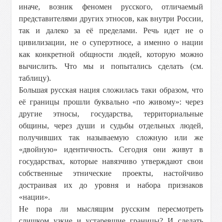
иначе, возник феномен русского, отличаемый
представителями других этносов, как внутри России,
так и далеко за её пределами. Речь идет не о
цивилизации, не о суперэтносе, а именно о нации
как конкретной общности людей, которую можно
вычислить. Что мы и попытались сделать (см.
таблицу).
Большая русская нация сложилась таки образом, что
её границы прошли буквально «по живому»: через
другие этносы, государства, территориальные
общины, через души и судьбы отдельных людей,
получивших так называемую сложную или же
«двойную» идентичность. Сегодня они живут в
государствах, которые навязчиво утверждают свои
собственные этнические проекты, настойчиво
достраивая их до уровня и набора признаков
«нации».
Не пора ли мыслящим русским пересмотреть
слишком узкие и устаревшие границы? И сделать