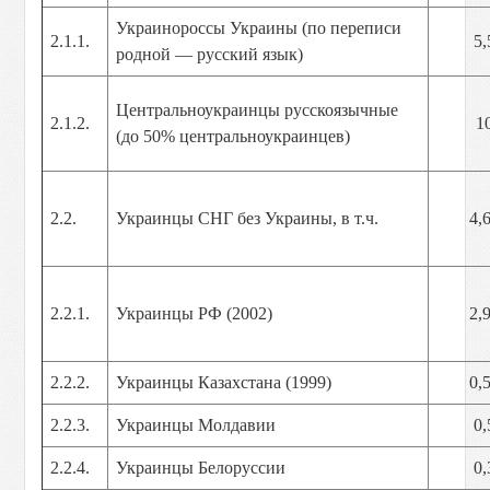
Украинороссы Украины (по переписи
2.1.1.
5,
родной — русский язык)
Центральноукраинцы русскоязычные
2.1.2.
1
(до 50% центральноукраинцев)
2.2.
Украинцы СНГ без Украины, в т.ч.
4,
2.2.1.
Украинцы РФ (2002)
2,
2.2.2.
Украинцы Казахстана (1999)
0,
2.2.3.
Украинцы Молдавии
0,
2.2.4.
Украинцы Белоруссии
0,