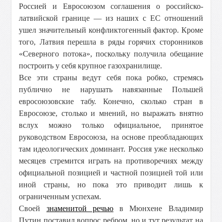
Россией и Евросоюзом соглашения о российско-
латвийской границе — из наших с ЕС отношений
ушел значительный конфликтогенный фактор. Кроме
того, Латвия перешла в ряды горячих сторонников
«Северного потока», поскольку получила обещание
построить у себя крупное газохранилище.
Все эти страны ведут себя пока робко, стремясь
публично не нарушать навязанные Польшей
евросоюзовские табу. Конечно, сколько стран в
Евросоюзе, столько и мнений, но выражать внятно
вслух можно только официальное, принятое
руководством Евросоюза, на основе преобладающих
там идеологических доминант. Россия уже несколько
месяцев стремится играть на противоречиях между
официальной позицией и частной позицией той или
иной страны, но пока это приводит лишь к
ограниченным успехам.
Своей
знаменитой речью
в Мюнхене Владимир
Путин поставил вопрос ребром, но и тут результат на