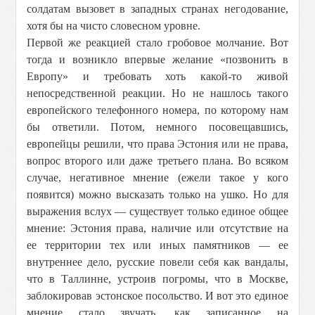
солдатам вызовет в западных странах негодование,
хотя бы на чисто словесном уровне.
Первой же реакцией стало гробовое молчание. Вот
тогда и возникло впервые желание «позвонить в
Европу» и требовать хоть какой-то живой
непосредственной реакции. Но не нашлось такого
европейского телефонного номера, по которому нам
бы ответили. Потом, немного посовещавшись,
европейцы решили, что права Эстония или не права,
вопрос второго или даже третьего плана. Во всяком
случае, негативное мнение (ежели такое у кого
появится) можно высказать только на ушко. Но для
выражения вслух — существует только единое общее
мнение: Эстония права, наличие или отсутствие на
ее территории тех или иных памятников — ее
внутреннее дело, русские повели себя как вандалы,
что в Таллинне, устроив погромы, что в Москве,
заблокировав эстонское посольство. И вот это единое
мнение стало звучать, как записанное на