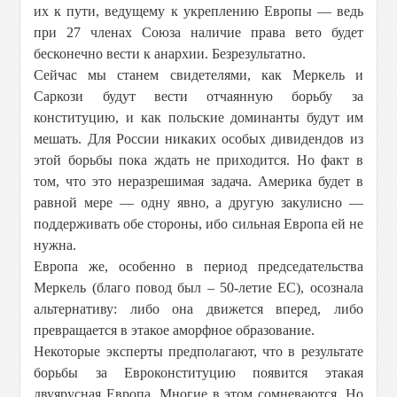
их к пути, ведущему к укреплению Европы — ведь
при 27 членах Союза наличие права вето будет
бесконечно вести к анархии. Безрезультатно.
Сейчас мы станем свидетелями, как Меркель и
Саркози будут вести отчаянную борьбу за
конституцию, и как польские доминанты будут им
мешать. Для России никаких особых дивидендов из
этой борьбы пока ждать не приходится. Но факт в
том, что это неразрешимая задача. Америка будет в
равной мере — одну явно, а другую закулисно —
поддерживать обе стороны, ибо сильная Европа ей не
нужна.
Европа же, особенно в период председательства
Меркель (благо повод был – 50-летие ЕС), осознала
альтернативу: либо она движется вперед, либо
превращается в этакое аморфное образование.
Некоторые эксперты предполагают, что в результате
борьбы за Евроконституцию появится этакая
двуярусная Европа. Многие в этом сомневаются. Но