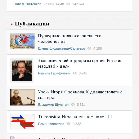
Павел Святенков
23 сен, 14:48
342 624
Публикации
Пурпурные поля осоловевшего
человечества
Елена Кондратьева-Сальгеро
4 198
Экономический терроризм против России:
масштаб и цели
Рамиль Гарифуллин
3 746
Уроки Игоря Фроянова. К девяностолетию
мастера
Владимир Шульгин
8 611
Transnistria. Игра на минном поле - III
Роман Коноплев
9 832