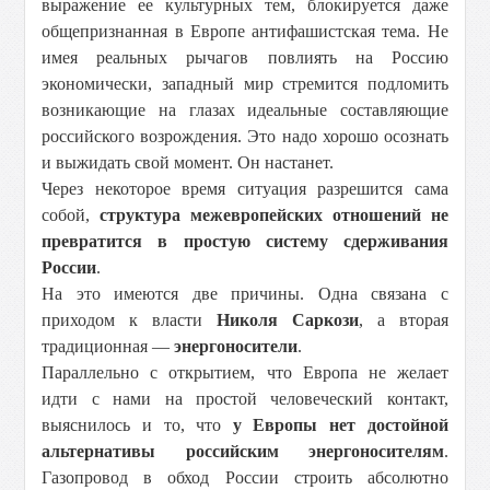
выражение ее культурных тем, блокируется даже
общепризнанная в Европе антифашистская тема. Не
имея реальных рычагов повлиять на Россию
экономически, западный мир стремится подломить
возникающие на глазах идеальные составляющие
российского возрождения. Это надо хорошо осознать
и выжидать свой момент. Он настанет.
Через некоторое время ситуация разрешится сама
собой,
структура межевропейских отношений не
превратится в простую систему сдерживания
России
.
На это имеются две причины. Одна связана с
приходом к власти
Николя Саркози
, а вторая
традиционная —
энергоносители
.
Параллельно с открытием, что Европа не желает
идти с нами на простой человеческий контакт,
выяснилось и то, что
у Европы нет достойной
альтернативы российским энергоносителям
.
Газопровод в обход России строить абсолютно