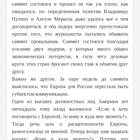
саммит состоялся и прошел не так уж плохо, как
ожидалось: по определенным пунктам Владимиру
Путину и Ангеле Меркель даже удалось кое о чем
договориться, и оба лидера энергично протестовали
против того, что журналисты пытались объявить
саммит провальным. Саммит состоялся благодаря
усилиям двух лидеров, у которых много общих
экономических интересов, в силу чего деловые
круги этих стран бросают своих глав в объятия друг
другу.
Важно же другое. За пару недель до саммита
выяснилось, что Европа для России перестала быть
субъектом коммуникации.
Один из высших должностных лиц Америки лет
пятнадцать тому назад жаловался: «Если я хочу
поговорить с Европой, то кому и куда мне звонить?».
Тогда речь шла о расщепленности Европы,
разноголосице ее мнений. Теперь впору нам задавать
вопрос: «Кому и куда звонить?». Потому что