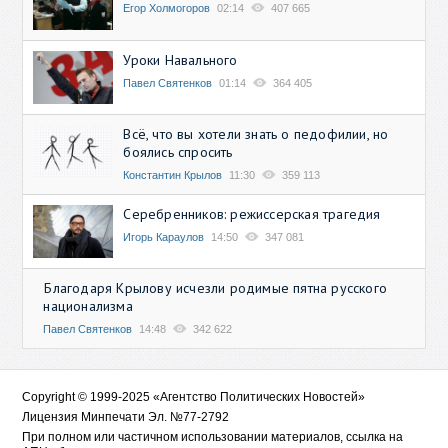
Егор Холмогоров
02:14
407 665
Уроки Навального
Павел Святенков
01:14
364 405
Всё, что вы хотели знать о педофилии, но
боялись спросить
Константин Крылов
11:30
359 113
Серебренников: режиссерская трагедия
Игорь Караулов
14:50
347 081
Благодаря Крылову исчезли родимые пятна русского
национализма
Павел Святенков
14:48
342 622
Copyright © 1999-2025 «Агентство Политических Новостей»
Лицензия Минпечати Эл. №77-2792
При полном или частичном использовании материалов, ссылка на