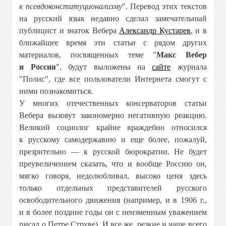
к псевдоконституционализму
". Перевод этих текстов
на русский язык недавно сделал замечательный
публицист и знаток Вебера
Александр Кустарев
, и в
ближайшее время эти статьи с рядом других
материалов, посвященных теме "
Макс Вебер
и Россия
", будут выложены на
сайте
журнала
"Полис", где все пользователи Интернета смогут с
ними познакомиться.
У многих отечественных консерваторов статьи
Вебера вызовут закономерно негативную реакцию.
Великий социолог крайне враждебно относился
к русскому самодержавию и еще более, пожалуй,
презрительно — к русской бюрократии. Не будет
преувеличением сказать, что и вообще Россию он,
мягко говоря, недолюбливал, высоко ценя здесь
только отдельных представителей русского
освободительного движения (например, и в 1906 г.,
и в более поздние годы он с неизменным уважением
писал о Петре Струве). И все же, резкие и чаще всего