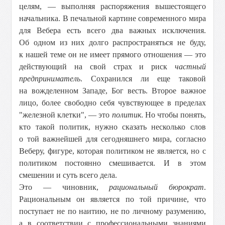
целям, — выполняя распоряжения вышестоящего
начальника. В печальной картине современного мира
для Вебера есть всего два важных исключения.
Об одном из них долго распространяться не буду,
к нашей теме он не имеет прямого отношения — это
действующий на свой страх и риск
частный
предприниматель
. Сохранился ли еще таковой
на вожделенном Западе, Бог весть. Второе важное
лицо, более свободно себя чувствующее в пределах
"железной клетки", — это
политик
. Но чтобы понять,
кто такой политик, нужно сказать несколько слов
о той важнейшей для сегодняшнего мира, согласно
Веберу, фигуре, которая политиком не является, но с
политиком постоянно смешивается. И в этом
смешении и суть всего дела.
Это — чиновник,
рациональный бюрократ
.
Рациональным он является по той причине, что
поступает не по наитию, не по личному разумению,
а в соответствии с профессиональными знаниями