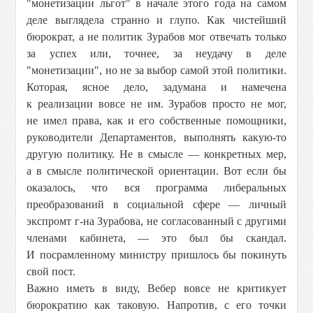
"монетизации льгот" в начале этого года на самом
деле выглядела странно и глупо. Как чистейший
бюрократ, а не политик Зурабов мог отвечать только
за успех или, точнее, за неудачу в деле
"монетизации", но не за выбор самой этой политики.
Которая, ясное дело, задумана и намечена
к реализации вовсе не им. Зурабов просто не мог,
не имел права, как и его собственные помощники,
руководители Департаментов, выполнять какую-то
другую политику. Не в смысле — конкретных мер,
а в смысле политической ориентации. Вот если бы
оказалось, что вся программа либеральных
преобразований в социальной сфере — личный
экспромт г-на Зурабова, не согласованный с другими
членами кабинета, — это был бы скандал.
И посрамленному министру пришлось бы покинуть
свой пост.
Важно иметь в виду, Вебер вовсе не критикует
бюрократию как таковую. Напротив, с его точки