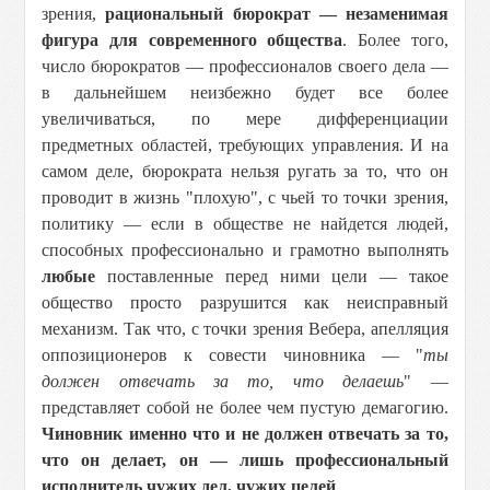
зрения,
рациональный бюрократ — незаменимая
фигура для современного общества
. Более того,
число бюрократов — профессионалов своего дела —
в дальнейшем неизбежно будет все более
увеличиваться, по мере дифференциации
предметных областей, требующих управления. И на
самом деле, бюрократа нельзя ругать за то, что он
проводит в жизнь "плохую", с чьей то точки зрения,
политику — если в обществе не найдется людей,
способных профессионально и грамотно выполнять
любые
поставленные перед ними цели — такое
общество просто разрушится как неисправный
механизм. Так что, с точки зрения Вебера, апелляция
оппозиционеров к совести чиновника — "
ты
должен отвечать за то, что делаешь
" —
представляет собой не более чем пустую демагогию.
Чиновник именно что и не должен отвечать за то,
что он делает, он — лишь профессиональный
исполнитель чужих дел, чужих целей
.