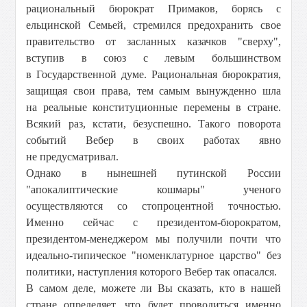
рациональный бюрократ Примаков, борясь с
ельцинской Семьей, стремился предохранить свое
правительство от засланных казачков "сверху",
вступив в союз с левым большинством
в Государственной думе. Рациональная бюрократия,
защищая свои права, тем самым вынужденно шла
на реальные конституционные перемены в стране.
Всякий раз, кстати, безуспешно. Такого поворота
событий Вебер в своих работах явно
не предусматривал.
Однако в нынешней путинской России
"апокалиптические кошмары" ученого
осуществляются со стопроцентной точностью.
Именно сейчас с президентом-бюрократом,
президентом-менеджером мы получили почти что
идеально-типическое "номенклатурное царство" без
политики, наступления которого Вебер так опасался.
В самом деле, можете ли Вы сказать, кто в нашей
стране определяет, что будет проводиться именно