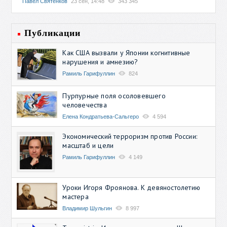
Павел Святенков
23 сен, 14:48
343 345
Публикации
Как США вызвали у Японии когнитивные
нарушения и амнезию?
Рамиль Гарифуллин
824
Пурпурные поля осоловевшего
человечества
Елена Кондратьева-Сальгеро
4 594
Экономический терроризм против России:
масштаб и цели
Рамиль Гарифуллин
4 149
Уроки Игоря Фроянова. К девяностолетию
мастера
Владимир Шульгин
8 997