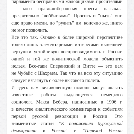
парламента бесправными жалобщиками-просителями
— кого право-либеральная пресса называла
презрительно "лоббистами". Просить и "
ныть
" они
еще право имели, но "рулить" им, конечно же, никто
не мог позволить.
Все это так. Однако в более широкой перспективе
только лишь элементарными интересами нынешней
верхушки устойчивую воспроизводимость в России
одной и той же политической модели объяснить
нельзя. Все-таки Сперанский и Витте — это вам
не Чубайс с Шахраем. Так что на всю эту ситуацию
следует взглянуть с более высокого полета.
И здесь нам великолепную помощь могут оказать
известные работы выдающегося немецкого
социолога Макса Вебера, написанные в 1906 г.
в качестве аналитического комментария к событиям
первой русской революции в России. Это
знаменитые статьи "
К положению буржуазной
демократии в России
" и "
Переход России