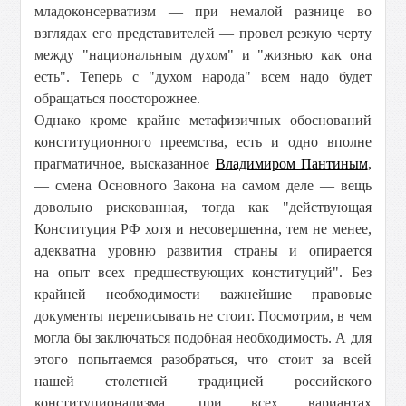
младоконсерватизм — при немалой разнице во
взглядах его представителей — провел резкую черту
между "национальным духом" и "жизнью как она
есть". Теперь с "духом народа" всем надо будет
обращаться поосторожнее.
Однако кроме крайне метафизичных обоснований
конституционного преемства, есть и одно вполне
прагматичное, высказанное
Владимиром Пантиным
,
— смена Основного Закона на самом деле — вещь
довольно рискованная, тогда как "действующая
Конституция РФ хотя и несовершенна, тем не менее,
адекватна уровню развития страны и опирается
на опыт всех предшествующих конституций". Без
крайней необходимости важнейшие правовые
документы переписывать не стоит. Посмотрим, в чем
могла бы заключаться подобная необходимость. А для
этого попытаемся разобраться, что стоит за всей
нашей столетней традицией российского
конституционализма, при всех вариантах