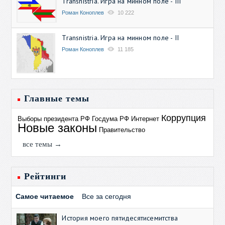
Transnistria. Игра на минном поле - III
Роман Коноплев
10 222
Transnistria. Игра на минном поле - II
Роман Коноплев
11 185
Главные темы
Коррупция
Выборы президента РФ
Госдума РФ
Интернет
Новые законы
Правительство
все темы →
Рейтинги
Самое читаемое
Все за сегодня
История моего пятидесятисемитства