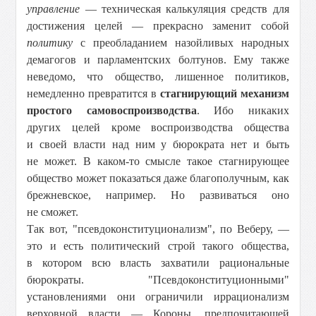
управление
— техническая калькуляция средств для
достижения целей — прекрасно заменит собой
политику
с преобладанием назойливых народных
демагогов и парламентских болтунов. Ему также
неведомо, что общество, лишенное политиков,
немедленно превратится в
стагнирующий механизм
простого самовоспроизводства
. Ибо никаких
других целей кроме воспроизводства общества
и своей власти над ним у бюрократа нет и быть
не может. В каком-то смысле такое стагнирующее
общество может показаться даже благополучным, как
брежневское, например. Но развиваться оно
не сможет.
Так вот, "псевдоконституционализм", по Веберу, —
это и есть политический строй такого общества,
в котором всю власть захватили рациональные
бюрократы. "Псевдоконституционными"
установлениями они ограничили иррационализм
верховной власти — Короны, предпочитающей