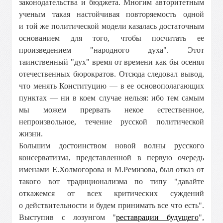
законодательства и бюджета. Многим авторитетным
ученым такая настойчивая повторяемость одной
и той же политической модели казалась достаточным
основанием для того, чтобы посчитать ее
произведением "народного духа". Этот
таинственный "дух" время от времени как бы осенял
отечественных бюрократов. Отсюда следовал вывод,
что менять Конституцию — в ее основополагающих
пунктах — ни в коем случае нельзя: ибо тем самым
мы можем прервать некое естественное,
непроизвольное, течение русской политической
жизни.
Большим достоинством новой волны русского
консерватизма, представленной в первую очередь
именами Е.Холмогорова и М.Ремизова, был отказ от
такого вот традиционализма по типу "давайте
откажемся от всех критических суждений
о действительности и будем принимать все что есть".
Выступив с лозунгом "
реставрации будущего
",