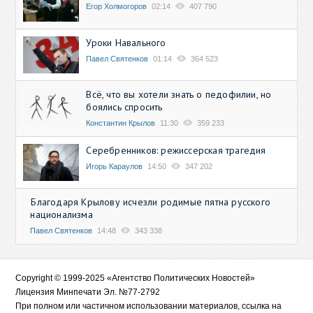
Егор Холмогоров
02:14
407 790
Уроки Навального
Павел Святенков
01:14
364 523
Всё, что вы хотели знать о педофилии, но
боялись спросить
Константин Крылов
11:30
359 233
Серебренников: режиссерская трагедия
Игорь Караулов
14:50
347 202
Благодаря Крылову исчезли родимые пятна русского
национализма
Павел Святенков
14:48
343 338
Copyright © 1999-2025 «Агентство Политических Новостей»
Лицензия Минпечати Эл. №77-2792
При полном или частичном использовании материалов, ссылка на