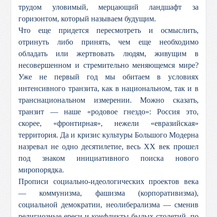
трудом уловимый, мерцающий ландшафт за
горизонтом, который называем будущим.
Что еще придется пересмотреть и осмыслить,
отринуть либо принять, чем еще необходимо
обладать или жертвовать людям, живущим в
несовершенном и стремительно меняющемся мире?
Уже не первый год мы обитаем в условиях
интенсивного транзита, как в национальном, так и в
транснациональном измерении. Можно сказать,
транзит — наше «родовое гнездо»: Россия это,
скорее, «фронтирная», нежели «евразийская»
территория. Да и кризис культуры Большого Модерна
назревал не одно десятилетие, весь ХХ век прошел
под знаком инициативного поиска нового
миропорядка.
Прописи социально-идеологических проектов века
— коммунизма, фашизма (корпоративизма),
социальной демократии, неолиберализма — сменив
религиозные ереси и конфликты былых столетий, по