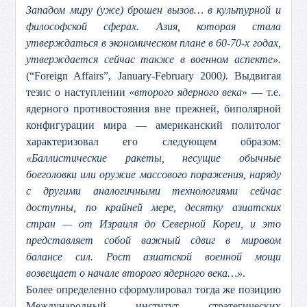
Западом миру (уже) брошен вызов… в культурной и
философской сферах. Азия, которая стала
утверждаться в экономическом плане в 60-70-х годах,
утверждается сейчас также в военном аспекте».
(“Foreign Affairs”, January-February 2000
).
Выдвигая
тезис о наступлении «
второго ядерного века
» — т.е.
ядерного противостояния вне прежней, биполярной
конфигурации мира — американский политолог
характеризовал его следующем образом:
«Баллистические ракеты, несущие обычные
боеголовки или оружие массового поражения, наряду
с другими аналогичными технологиями сейчас
доступны, по крайней мере, десятку азиатских
стран — от Израиля до Северной Кореи, и это
представляет собой важный сдвиг в мировом
балансе сил. Рост азиатской военной мощи
возвещает о начале второго ядерного века…»
.
Более определенно сформулировал тогда же позицию
Международный институт стратегических