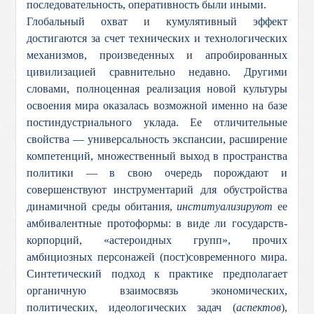
последовательность, оперативность были иными.
Глобальный охват и кумулятивный эффект
достигаются за счет технических и технологических
механизмов, произведенных и апробированных
цивилизацией сравнительно недавно. Другими
словами, полноценная реализация новой культуры
освоения мира оказалась возможной именно на базе
постиндустриального уклада. Ее отличительные
свойства — универсальность экспансии, расширение
компетенций, множественный выход в пространства
политики — в свою очередь порождают и
совершенствуют инструментарий для обустройства
динамичной среды обитания,
институализируют
ее
амбивалентные протоформы: в виде ли государств-
корпорций, «астероидных групп», прочих
амбициозных персонажей (пост)современного мира.
Синтетический подход к практике предполагает
органичную взаимосвязь экономических,
политических, идеологических задач (
аспектов
),