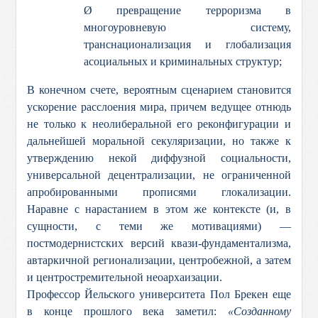
Ø превращение терроризма в
многоуровневую систему,
транснационализация и глобализация
асоциальных и криминальных структур;
В конечном счете, вероятным сценарием становится
ускорение расслоения мира, причем ведущее отнюдь
не только к неолиберальной его реконфигурации и
дальнейшей моральной секуляризации, но также к
утверждению некой диффузной социальности,
универсальной децентрализации, не ограниченной
апробированными прописями глокализации.
Наравне с нарастанием в этом же контексте (и, в
сущности, с теми же мотивациями) —
постмодернистских версий квази-фундаментализма,
автаркичной регионализации, центробежной, а затем
и центростремительной неоархаизации.
Профессор Йельского университета Пол Брекен еще
в конце прошлого века заметил:
«Созданному