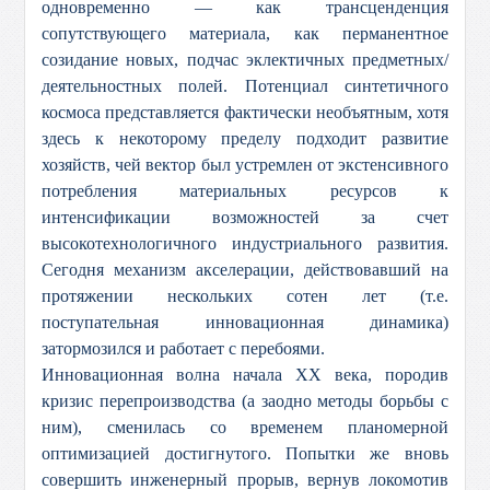
одновременно — как трансценденция
сопутствующего материала, как перманентное
созидание новых, подчас эклектичных предметных/
деятельностных полей. Потенциал синтетичного
космоса представляется фактически необъятным, хотя
здесь к некоторому пределу подходит развитие
хозяйств, чей вектор был устремлен от экстенсивного
потребления материальных ресурсов к
интенсификации возможностей за счет
высокотехнологичного индустриального развития.
Сегодня механизм акселерации, действовавший на
протяжении нескольких сотен лет (т.е.
поступательная инновационная динамика)
затормозился и работает с перебоями.
Инновационная волна начала ХХ века, породив
кризис перепроизводства (а заодно методы борьбы с
ним), сменилась со временем планомерной
оптимизацией достигнутого. Попытки же вновь
совершить инженерный прорыв, вернув локомотив