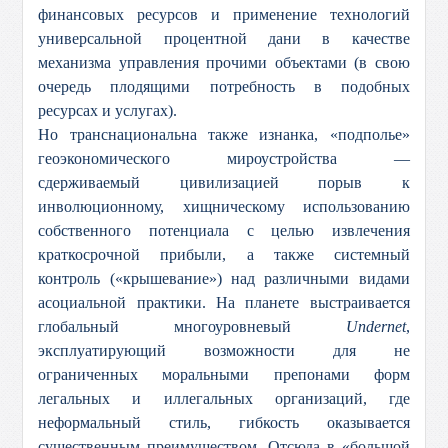
финансовых ресурсов и применение технологий
универсальной процентной дани в качестве
механизма управления прочими объектами (в свою
очередь плодящими потребность в подобных
ресурсах и услугах).
Но транснациональна также изнанка, «подполье»
геоэкономического мироустройства —
сдерживаемый цивилизацией порыв к
инволюционному, хищническому использованию
собственного потенциала с целью извлечения
краткосрочной прибыли, а также системный
контроль («крышевание») над различными видами
асоциальной практики. На планете выстраивается
глобальный многоуровневый
Undernet
,
эксплуатирующий возможности для не
ограниченных моральными препонами форм
легальных и иллегальных организаций, где
неформальный стиль, гибкость оказывается
существенным преимуществом. Отсюда в «большой