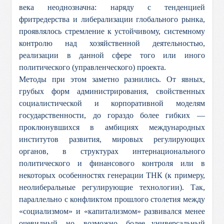
века неоднозначна: наряду с тенденцией
фритредерства и либерализации глобального рынка,
проявлялось стремление к устойчивому, системному
контролю над хозяйственной деятельностью,
реализации в данной сфере того или иного
политического (управленческого) проекта.
Методы при этом заметно разнились. От явных,
грубых форм администрирования, свойственных
социалистической и корпоративной моделям
государственности, до гораздо более гибких —
проклюнувшихся в амбициях международных
институтов развития, мировых регулирующих
органов, в структурах интернационального
политического и финансового контроля или в
некоторых особенностях генерации ТНК (к примеру,
неолиберальные регулирующие технологии). Так,
параллельно с конфликтом прошлого столетия между
«социализмом» и «капитализмом» развивался менее
очевидный, но, возможно, более универсальный