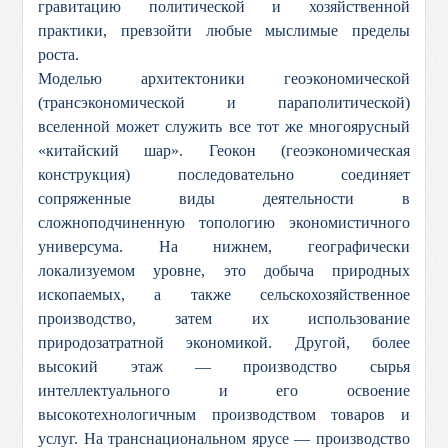
гравитацию политической и хозяйственной
практики, превзойти любые мыслимые пределы
роста.
Моделью архитектоники геоэкономической
(трансэкономической и параполитической)
вселенной может служить все тот же многоярусный
«китайский шар». Геокон (геоэкономическая
конструкция) последовательно соединяет
сопряженные виды деятельности в
сложноподчиненную топологию экономистичного
универсума. На нижнем, географически
локализуемом уровне, это добыча природных
ископаемых, а также сельскохозяйственное
производство, затем их использование
природозатратной экономикой. Другой, более
высокий этаж — производство сырья
интеллектуального и его освоение
высокотехнологичным производством товаров и
услуг. На транснациональном ярусе — производство