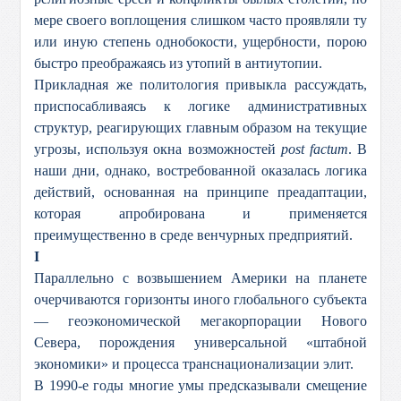
мере своего воплощения слишком часто проявляли ту
или иную степень однобокости, ущербности, порою
быстро преображаясь из утопий в антиутопии.
Прикладная же политология привыкла рассуждать,
приспосабливаясь к логике административных
структур, реагирующих главным образом на текущие
угрозы, используя окна возможностей
post factum
. В
наши дни, однако, востребованной оказалась логика
действий, основанная на принципе преадаптации,
которая апробирована и применяется
преимущественно в среде венчурных предприятий.
I
Параллельно с возвышением Америки на планете
очерчиваются горизонты иного глобального субъекта
— геоэкономической мегакорпорации Нового
Севера, порождения универсальной «штабной
экономики» и процесса транснационализации элит.
В 1990-е годы многие умы предсказывали смещение