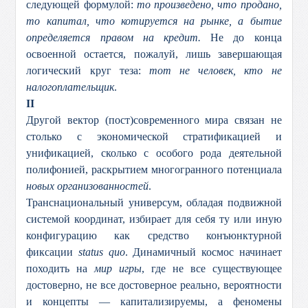
следующей формулой:
то произведено, что продано,
то капитал, что котируется на рынке, а бытие
определяется правом на кредит.
Не до конца
освоенной остается, пожалуй, лишь завершающая
логический круг теза:
тот не человек, кто не
налогоплательщик
.
II
Другой вектор (пост)современного мира связан не
столько с экономической стратификацией и
унификацией, сколько с особого рода деятельной
полифонией, раскрытием многогранного потенциала
новых организованностей
.
Транснациональный универсум, обладая подвижной
системой координат, избирает для себя ту или иную
конфигурацию как средство конъюнктурной
фиксации
status quo
. Динамичный космос начинает
походить на
мир игры
, где не все существующее
достоверно, не все достоверное реально, вероятности
и концепты — капитализируемы, а феномены