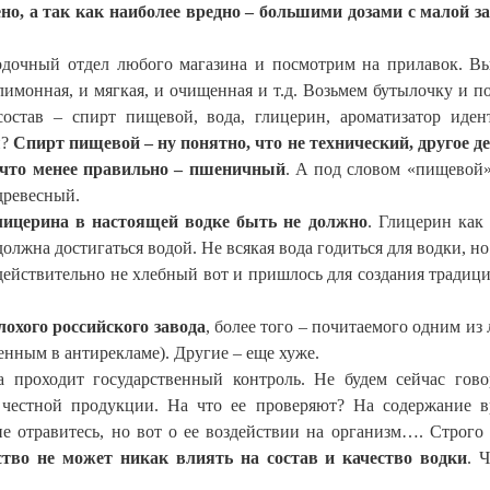
ено, а так как наиболее вредно – большими дозами с малой з
водочный отдел любого магазина и посмотрим на прилавок. В
 лимонная, и мягкая, и очищенная и т.д. Возьмем бутылочку и п
состав – спирт пищевой, вода, глицерин, ароматизатор иде
и?
Спирт пищевой – ну понятно, что не технический, другое де
, что менее правильно – пшеничный
. А под словом «пищевой
древесный.
лицерина в настоящей водке быть не должно
. Глицерин как 
должна достигаться водой. Не всякая вода годиться для водки, 
действительно не хлебный вот и пришлось для создания традиц
лохого российского завода
, более того – почитаемого одним из
ненным в антирекламе). Другие – еще хуже.
 проходит государственный контроль. Не будем сейчас гово
 честной продукции. На что ее проверяют? На содержание 
не отравитесь, но вот о ее воздействии на организм…. Строго 
ство не может никак влиять на состав и качество водки
. 