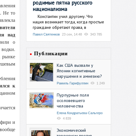
родимые пятна русского
авления
национализма
. Не то
Константин учил другому. Что
ивлекла
нация возникает тогда, когда простые
граждане обретают права, в
вители
ля над
Павел Святенков
23 сен, 14:48
343 785
рили о
водки.
Публикации
а рынке
дешевым
Как США вызвали у
Японии когнитивные
нарушения и амнезию?
ебления
Рамиль Гарифуллин
1 249
ился к
 данном
Пурпурные поля
осоловевшего
человечества
ичается
Елена Кондратьева-Сальгеро
4 839
ифири и
 вообще
Экономический
терроризм против