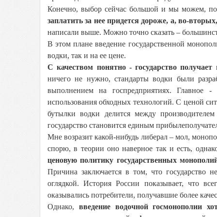
Конечно, выбор сейчас большой и мы можем, по
заплатить за нее придется дороже, а, во-вторых
написали выше. Можно точно сказать – большинство
В этом плане введение государственной монополи
водки, так и на ее цене.
С качеством понятно -
государство получает
ничего не нужно, стандарты водки были разр
выполнением на госпредприятиях. Главное - 
использования обходных технологий. С ценой сит
бутылки водки делится между производителем
государство становится единым прибылеполучате
Мне возразит какой-нибудь либерал – мол, монопо
спорю, в теории оно наверное так и есть, одна
ценовую политику государственных монополи
Причина заключается в том, что государство н
оглядкой. История России показывает, что вс
оказывались потребители, получавшие более кач
Однако,
введение водочной госмонополии хо