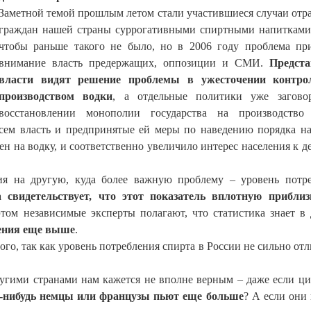
Заметной темой прошлым летом стали участившиеся случаи отр
граждан нашей страны суррогативными спиртными напитками
чтобы раньше такого не было, но в 2006 году проблема пр
внимание власть предержащих, оппозиции и СМИ.
Предста
власти видят решение проблемы в ужесточении контро
производством водки
, а отдельные политики уже загово
восстановлении монополии государства на производство 
сем власть и предпринятые ей меры по наведению порядка н
н на водку, и соответственно увеличило интерес населения к 
я на другую, куда более важную проблему – уровень потр
 свидетельствует, что этот показатель вплотную приблиз
этом независимые эксперты полагают, что статистика знает в
ения еще выше
.
ого, так как уровень потребления спирта в России не сильно отл
ругими странами нам кажется не вполне верным – даже если ц
кие-нибудь немцы или французы пьют еще больше
? А если они