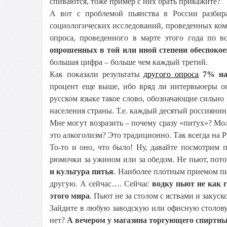
спиваются, тоже пример с них брать прикажите?
А вот с проблемой пьянства в России разбир
социологических исследований, проведенных ком
опроса, проведенного в марте этого года по в
опрошенных в той или иной степени обеспокое
большая цифра – больше чем каждый третий.
Как показали результаты
другого опроса
7% на
процент еще выше, ибо вряд ли интервьюеры о
русском языке такое слово, обозначающие сильн
населения страны. Т.е. каждый десятый россиянин!
Мне могут возразить – почему сразу «питух»? Мол,
это алкоголизм? Это традиционно. Так всегда на 
То-то и оно, что было! Ну, давайте посмотрим п
рюмочки за ужином или за обедом. Не пьют, пот
и культура питья
. Наиболее плотным приемом пи
другую. А сейчас…. Сейчас
водку пьют не как 
этого мира
. Пьют не за столом с яствами и закус
Зайдите в любую заводскую или офисную столовую
нет?
А вечером у магазина торгующего спиртн