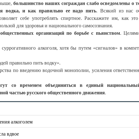
 выше,
большинство наших сограждан слабо осведомлены о т
ая водка, и как правильно ее надо пить
. Всякий из нас о
воляет себе употреблять спиртное. Расскажите им, как это
пользой для здоровья и национального самосознания.
 общественных организаций по борьбе с пьянством
. Целям
и суррогативного алкоголя, хотя бы путем «сигналов» в компе
юдей правильно пить водку».
рства по введению водочной монополии, усиления ответственн
огут со временем объединиться в единый национальны
жной частью русского общественного движения
.
ения алкоголем
ла вдвое