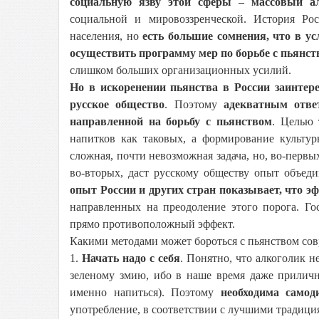
социальную язву этой сферы – массовый ал
социальной и мировоззренческой. История Ро
населения, но
есть большие сомнения, что в ус
осуществить программу мер по борьбе с пьянс
слишком больших организационных усилий.
Но в искоренении пьянства в России заинтере
русское общество
. Поэтому
адекватным отве
направленной на борьбу с пьянством
. Целью 
напитков как таковых, а формирование культур
сложная, почти невозможная задача, но, во-первы
во-вторых, даст русскому обществу опыт объе
опыт России и других стран показывает, что 
направленных на преодоление этого порога. Го
прямо противоположный эффект.
Какими методами может бороться с пьянством сов
1.
Начать надо с себя
. Понятно, что алкоголик н
зеленому змию, ибо в наше время даже приличн
именно напиться). Поэтому
необходима самод
употребление, в соответствии с лучшими традици