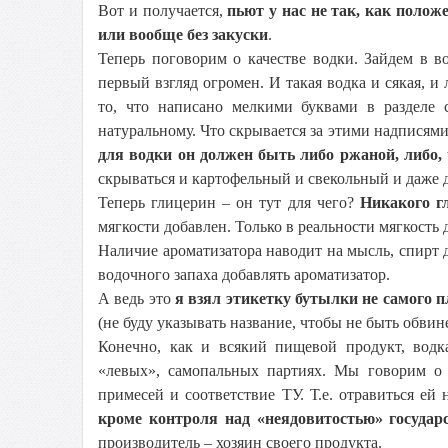
Вот и получается,
пьют у нас не так, как полож
или вообще без закуски
.
Теперь поговорим о качестве водки. Зайдем в 
первый взгляд огромен. И такая водка и сякая, и
то, что написано мелкими буквами в разделе 
натуральному. Что скрывается за этими надписям
для водки он должен быть либо ржаной, либо
скрываться и картофельный и свекольный и даже 
Теперь глицерин – он тут для чего?
Никакого г
мягкости добавлен. Только в реальности мягкость 
Наличие ароматизатора наводит на мысль, спирт 
водочного запаха добавлять ароматизатор.
А ведь это
я взял этикетку бутылки не самого п
(не буду указывать название, чтобы не быть обви
Конечно, как и всякий пищевой продукт, водка
«левых», самопальных партиях. Мы говорим о
примесей и соответствие ТУ. Т.е. отравиться ей 
кроме контроля над «неядовитостью» государ
производитель – хозяин своего продукта.