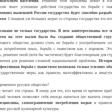
коголизм населения
. Решение этой проблемы лежит в пло
ссии знает успешные действия государства по борьбе с пь
ловиях нынешней России государство будет способно разраб
твом
. Слишком уж больших затрат со стороны государства это пот
совано не только государство. В нем заинтересованы все 
том на этот вызов было бы создание общественной стру
такого общества должно стать не борьба с употреблением с
ы потребления оных, борьба с пьянством как с пороком. Эт
х, решение оной (хотя бы частичное) будет благотворным для стр
динения для решения сложной национальной проблемы.
Истори
эффективная борьба с пьянством возможна только усилиях об
сударственные меры, как правило, малоэффективны и зачаст
ременное русское общество?
е читает эти строки. Я пишу для тех, кто время от времени приб
ый человек позволяет себя иногда напиться (не выпить спирт
исциплина, самоограничение потребления водки
и правиль
ями русской кулинарной культуры.