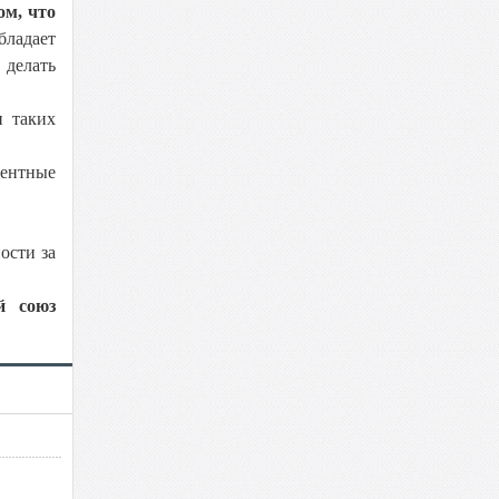
ом, что
бладает
 делать
и таких
тентные
ости за
й союз