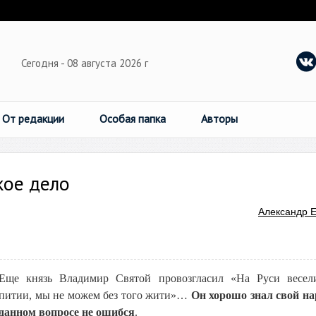
Сегодня - 08 августа 2026 г
От редакции
Особая папка
Авторы
кое дело
Александр 
Еще князь Владимир Святой провозгласил «На Руси весели
питии, мы не можем без того жити»…
Он
хорошо знал свой на
данном вопросе не ошибся
.