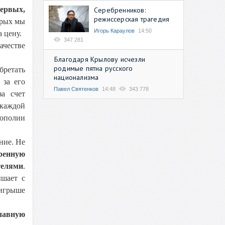
первых,
Серебренников:
режиссерская трагедия
орых мы
Игорь Караулов
14:50
 цену.
347 281
ачестве
Благодаря Крылову исчезли
родимые пятна русского
бретать
национализма
 за его
Павел Святенков
14:48
343 778
за счет
 каждой
нополии
ние. Не
ренную
телями
.
ышает с
ыигрыше
лавную