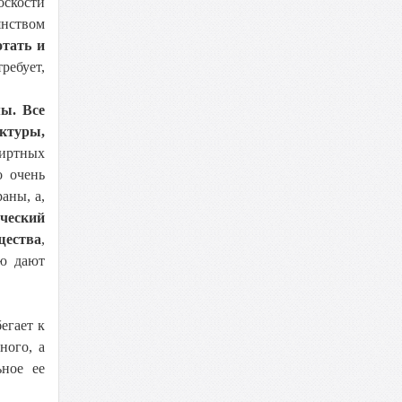
скости
янством
отать и
ребует,
мы. Все
ктуры,
пиртных
о очень
аны, а,
ческий
щества
,
ую дают
егает к
ного, а
ное ее