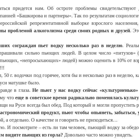
аться придется нам. Об остроте проблемы свидетельствуют
панией «Башкирова и партнеры». Так по результатам социологи
сероссийской репрезентативной выборке взрослого населения
ны проблемой алкоголизма среди своих родных и друзей
. Эт
ших сограждан пьет водку несколько раз в неделю
. Реаль
прашивали сильно пьющих людей. В целом число «питухов» 
о пьющих, «непросыхающих» людей) можно оценить в 10% от вз
!!
 50 г. водочки под горячее, хотя бы и несколько раз в неделю, к
Руси матушке было.
равде в глаза.
Не пьют у нас водку сейчас «культурненько»
ому что
еще в советское время радикально поменялась культ
щи на Руси всегда был обед. Под который и могли пропустить 
гастрономический продукт, пьют чтобы опьянеть, забыться, 
кой, а отдельно. О качестве и говорить не приходиться…
. И посмотрите – есть ли там человек, пьющий водку за обедо
ым видите пьющих из горла?
Довольно часто можно увидеть.