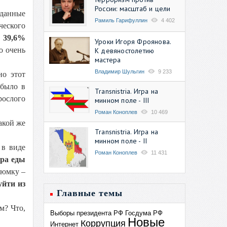
России: масштаб и цели
 данные
Рамиль Гарифуллин
4 402
ческого
,
39,6%
Уроки Игоря Фроянова.
о очень
К девяностолетию
мастера
Владимир Шульгин
9 233
но этот
(было в
Transnistria. Игра на
рослого
минном поле - III
Роман Коноплев
10 469
акой же
Transnistria. Игра на
минном поле - II
в виде
Роман Коноплев
11 431
ура еды
рюмку –
уйти из
Главные темы
м? Что,
Выборы президента РФ
Госдума РФ
Новые
Коррупция
Интернет