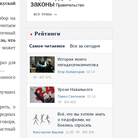
законы
акуской
Правительство
все темы →
ыбор на
очитаем
нтичный
Рейтинги
ло, что
Самое читаемое
Все за сегодня
» может
История моего
раз для
пятидесятисемитства
но…
Егор Холмогоров
02:14
ионного
407 873
Уроки Навального
 лучших
Павел Святенков
01:14
364 603
рить, о
Всё, что вы хотели знать
вредных
о педофилии, но
говоря,
боялись спросить
Частный
Константин Крылов
11:30
359 308