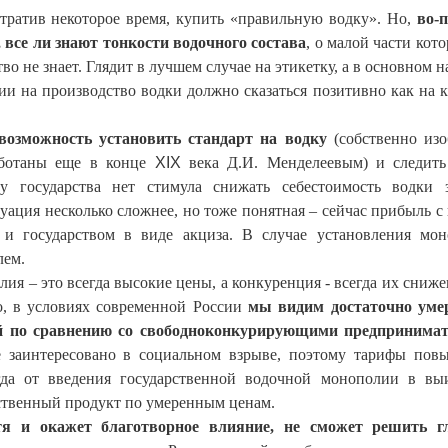
тратив некоторое время, купить «правильную водку». Но,
во-
, все ли знают тонкости водочного состава
, о малой части кот
 не знает. Глядит в лучшем случае на этикетку, а в основном на
и на производство водки должно сказаться позитивно как на к
 возможность установить стандарт на водку
(собственно изо
аботаны еще в конце
XIX
века Д.И. Менделеевым) и следить
у государства нет стимула снижать себестоимость водки 
уация несколько сложнее, но тоже понятная – сейчас прибыль с
 и государством в виде акциза. В случае установления мо
лем.
лия – это всегда высокие цены, а конкуренция - всегда их сниже
ко, в условиях современной России
мы видим достаточно уме
й по сравнению со свободноконкурирующими предпринима
е заинтересовано в социальном взрыве, поэтому тарифы пов
егда от введения государственной водочной монополии в в
ественный продукт по умеренным ценам.
тя и окажет благотворное влияние, не сможет решить г