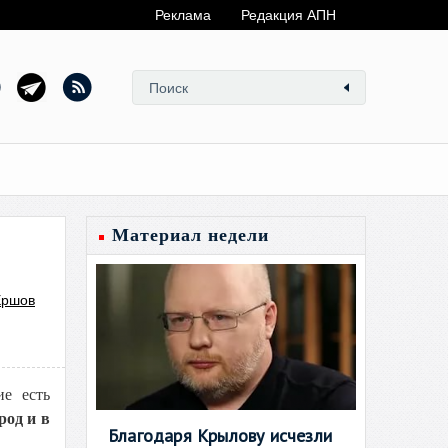
Реклама
Редакция АПН
Материал недели
Ершов
е есть
род и в
Благодаря Крылову исчезли