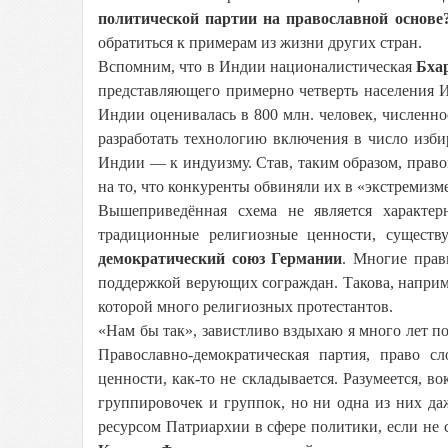
политической партии на православной основе
обратиться к примерам из жизни других стран.
Вспомним, что в Индии националистическая
Бха
представляющего примерно четверть населения И
Индии оценивалась в 800 млн. человек, численно
разработать технологию включения в число изби
Индии — к индуизму. Став, таким образом, право
на то, что конкуренты обвиняли их в «экстремизм
Вышеприведённая схема не является характе
традиционные религиозные ценности, существ
демократический союз Германии
. Многие прав
поддержкой верующих сограждан. Такова, напри
которой много религиозных протестантов.
«Нам бы так», завистливо вздыхаю я много лет п
Православно-демократическая партия, право с
ценности, как-то не складывается. Разумеется, 
группировочек и группок, но ни одна из них д
ресурсом Патриархии в сфере политики, если не с