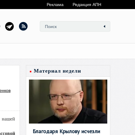
Реклама
Редакция АПН
Материал недели
енков
и нашей
Благодаря Крылову исчезли
ссовой