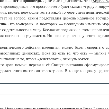
иции — нет и проповеди
. Даже если представить, что «
Кирилл Ф
ч проповедников, им просто нечего будет сказать «граду и миру»
 или, вернее, верующие, хоть в какой-то мере стали политической
вет на вопрос, каким представляет церковь идеальное государ
сию.
Это во-первых. А во-вторых — необходимо изменить мо
ься деятельности в миру. Кое-какие подвижки в этом направлени
ция постепенно улучшается. Но пока еще нет ощущения перело
 политического действия изменится, можно будет говорить о с
авославных ценностях. Пока же есть то, что есть — мелкие
ачалия не то, чтобы «действовать», чихнуть боятся.
о его долг помочь церкви и её Священноначалию сформулирова
делает этого вместо интеллектуалов. В конце концов, у церкви
ло Медведеву письмо с требованием вмешаться в "дело Бхагавад