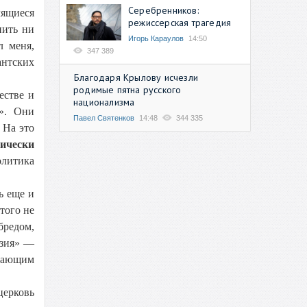
Серебренников:
лящиеся
режиссерская трагедия
нить ни
Игорь Караулов
14:50
л меня,
347 389
антских
Благодаря Крылову исчезли
родимые пятна русского
естве и
национализма
а». Они
Павел Святенков
14:48
344 335
 На это
ически
олитика
ь еще и
того не
бредом,
азия» —
упающим
церковь