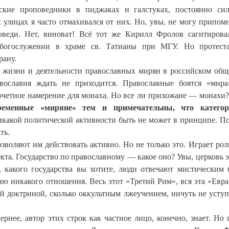
тские проповедники в пиджаках и галстуках, постоянно си
 улицах я часто отмахивался от них. Но, увы, не могу припом
оведи. Нет, виноват! Всё тот же Кирилл Фролов сагитирова
 богослужении в храме св. Татианы при МГУ. Но протест
рану.
я жизни и деятельности православных мирян в российском общ
вославия ждать не приходится. Православные боятся «мир
 Почетное намерение для монаха. Но все ли прихожане — монахи?
ременные «миряне» тем и примечательны, что категор
икакой политической активности быть не может в принципе. П
ть.
зволяют им действовать активно. Но не только это. Играет рол
екта. Государство по православному — какое оно? Увы, церковь э
, какого государства вы хотите, люди отвечают мистическим 
ю никакого отношения. Весь этот «Третий Рим», вся эта «Евр
кой доктриной, сколько оккультным лжеучением, ничуть не уст
рнее, автор этих строк как частное лицо, конечно, знает. Но 