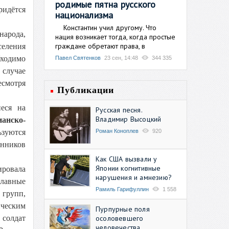
родимые пятна русского
ридётся
национализма
Константин учил другому. Что
народа,
нация возникает тогда, когда простые
граждане обретают права, в
селения
бходимо
Павел Святенков
23 сен, 14:48
344 335
 случае
есмотря
Публикации
еся на
Русская песня.
Владимир Высоцкий
анско-
Роман Коноплев
920
ьзуются
онников
Как США вызвали у
Японии когнитивные
ировала
нарушения и амнезию?
славные
Рамиль Гарифуллин
1 558
 групп,
ическим
Пурпурные поля
осоловевшего
 солдат
человечества