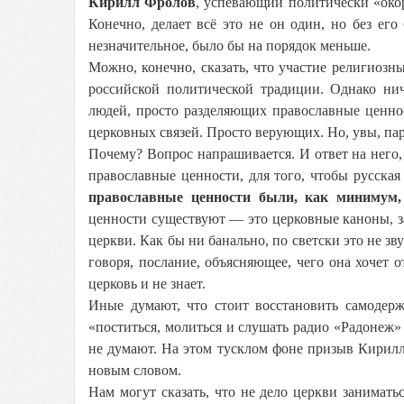
Кирилл Фролов
, успевающий политически «око
Конечно, делает всё это не он один, но без ег
незначительное, было бы на порядок меньше.
Можно, конечно, сказать, что участие религиозн
российской политической традиции. Однако ни
людей, просто разделяющих православные ценно
церковных связей. Просто верующих. Но, увы, пар
Почему? Вопрос напрашивается. И ответ на него,
православные ценности, для того, чтобы русская
православные ценности были, как минимум
ценности существуют — это церковные каноны, за
церкви. Как бы ни банально, по светски это не з
говоря, послание, объясняющее, чего она хочет о
церковь и не знает.
Иные думают, что стоит восстановить самодерж
«поститься, молиться и слушать радио «Радонеж» 
не думают. На этом тусклом фоне призыв Кирилл
новым словом.
Нам могут сказать, что не дело церкви заниматьс