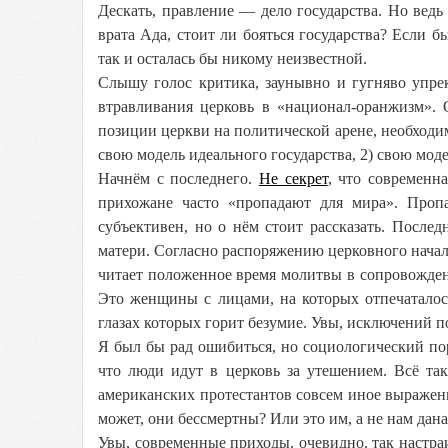
Дескать, правление — дело государства. Но ведь 
врата Ада, стоит ли бояться государства? Если 
так и осталась бы никому неизвестной.
Слышу голос критика, заунывно и гугняво упре
втравливания церковь в «национал-оранжизм». 
позиции церкви на политической арене, необходим
свою модель идеального государства, 2) свою мо
Начнём с последнего.
Не секрет
, что современн
прихожане часто «пропадают для мира». Проп
субъективен, но о нём стоит рассказать. Посл
матери. Согласно распоряжению церковного нача
читает положенное время молитвы в сопровожден
Это женщины с лицами, на которых отпечаталос
глазах которых горит безумие. Увы, исключений п
Я был бы рад ошибиться, но социологический пор
что люди идут в церковь за утешением. Всё та
американских протестантов совсем иное выражени
может, они бессмертны? Или это им, а не нам дан
Увы, современные приходы, очевидно, так настра