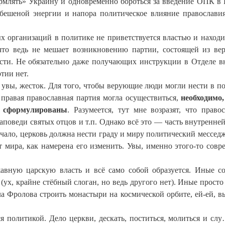
рмлять» Украину и одновременно бороться за введение ОПК в 
о бешеной энергии и напора политическое влияние православия
ых организаций в политике не приветствуется властью и находи
что ведь не мешает возникновению партии, состоящей из в
сти. Не обязательно даже получающих инструкции в Отделе 
тии нет.
 увы, жесток. Для того, чтобы верующие люди могли нести в п
 правая православная партия могла осуществиться,
необходимо
, сформулированы
. Разумеется, тут мне возразят, что право
поведи святых отцов и т.п. Однако всё это — часть внутренне
вучало, церковь должна нести граду и миру политический месседж
т мира, как намерена его изменить. Увы, именно этого-то совр
авную царскую власть и всё само собой образуется. Иные с
(ух, крайне стёбный слоган, но ведь другого нет). Иные просто
а Фролова строить монастыри на космической орбите, ей-ей, в
я политикой. Дело церкви, дескать, поститься, молиться и слу