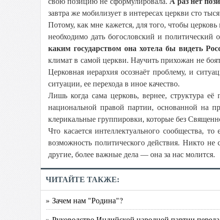
свою позицию не сформулировала.
А раз нет поз
завтра же мобилизует в интересах церкви сто тыся
Потому, как мне кажется, для того, чтобы церковь
необходимо дать богословский и политический от
каким государством она хотела бы видеть Рос
климат в самой церкви. Научить прихожан не боят
Церковная иерархия осознаёт проблему, и ситуа
ситуации, ее перехода в иное качество.
Лишь когда сама церковь, вернее, структура её
национальной правой партии, основанной на пр
клерикальные группировки, которые без Священнон
Что касается интеллектуального сообщества, т
возможность политического действия. Никто не с
другие, более важные дела — она за нас молится.
ЧИТАЙТЕ ТАКЖЕ:
» Зачем нам "Родина"?
» Руководство Индийской народной партии переда