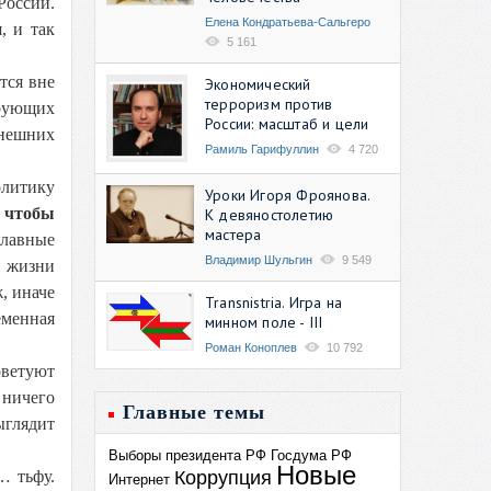
России.
Елена Кондратьева-Сальгеро
, и так
5 161
тся вне
Экономический
терроризм против
ерующих
России: масштаб и цели
внешних
Рамиль Гарифуллин
4 720
олитику
Уроки Игоря Фроянова.
, чтобы
К девяностолетию
мастера
славные
Владимир Шульгин
9 549
й жизни
, иначе
Transnistria. Игра на
еменная
минном поле - III
Роман Коноплев
10 792
оветуют
 ничего
Главные темы
ыглядит
Выборы президента РФ
Госдума РФ
Новые
Коррупция
… тьфу.
Интернет