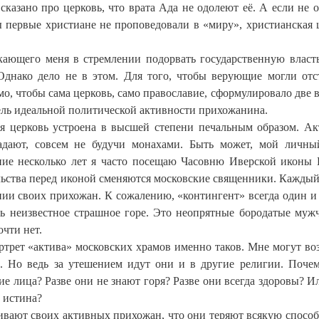
сказано про церковь, что врата Ада не одолеют её. А если не 
бы первые христиане не проповедовали в «миру», христианская 
кающего меня в стремлении подорвать государственную власт
Однако дело не в этом. Для того, чтобы верующие могли отс
о, чтобы сама церковь, само православие, сформулировало две в
дель идеальной политической активности прихожанина.
ая церковь устроена в высшей степени печальным образом. А
адают, совсем не будучи монахами. Быть может, мой личн
едние несколько лет я часто посещаю Часовню Иверской иконы
льства перед иконой сменяются московские священники. Каждый
ии своих прихожан. К сожалению, «контингент» всегда один и 
ь неизвестное страшное горе. Это неопрятные бородатые муж
очти нет.
трет «актива» московских храмов именно таков. Мне могут воз
к. Но ведь за утешением идут они и в другие религии. Поче
е лица? Разве они не знают горя? Разве они всегда здоровы? И
а истина?
ивают своих активных прихожан, что они теряют всякую способ