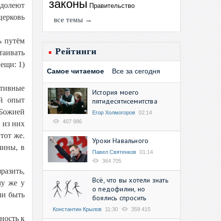
законы
одолеют
Правительство
церковь
все темы →
ь путём
Рейтинги
таивать
ещи: 1)
Самое читаемое
Все за сегодня
ктивные
История моего
ый опыт
пятидесятисемитства
 Божией
Егор Холмогоров
02:14
407 986
 из них
тот же.
Уроки Навального
чины, в
Павел Святенков
01:14
364 705
разить,
Всё, что вы хотели знать
му же у
о педофилии, но
ли быть
боялись спросить
Константин Крылов
11:30
359 415
ность к