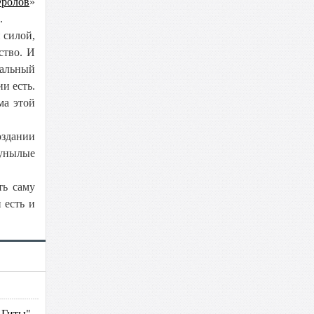
ролов
»
.
 силой,
ство. И
ральный
и есть.
ма этой
оздании
 унылые
ть саму
 есть и
-Гиты"