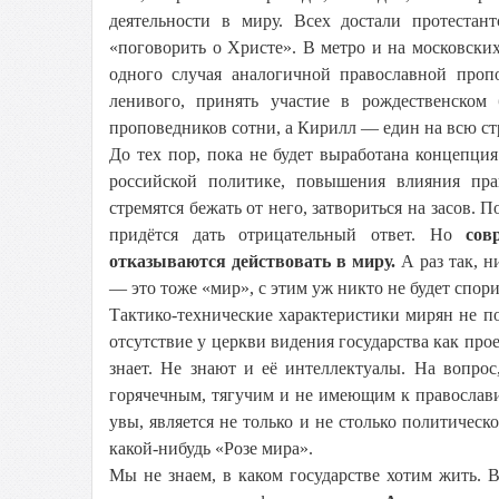
деятельности в миру. Всех достали протестан
«поговорить о Христе». В метро и на московских
одного случая аналогичной православной проп
ленивого, принять участие в рождественском
проповедников сотни, а Кирилл — един на всю ст
До тех пор, пока не будет выработана концепци
российской политике, повышения влияния пра
стремятся бежать от него, затвориться на засов.
придётся дать отрицательный ответ. Но
сов
отказываются действовать в миру.
А раз так, н
— это тоже «мир», с этим уж никто не будет спори
Тактико-технические характеристики мирян не по
отсутствие у церкви видения государства как про
знает. Не знают и её интеллектуалы. На вопрос
горячечным, тягучим и не имеющим к православи
увы, является не только и не столько политичес
какой-нибудь «Розе мира».
Мы не знаем, в каком государстве хотим жить. Ве