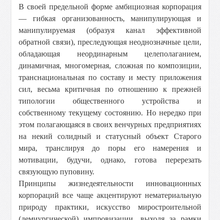
В своей предельной форме амбициозная корпорация
— гибкая организованность, манипулирующая и
манипулируемая (образуя канал эффективной
обратной связи), преследующая неоднозначные цели,
обладающая неординарным целеполаганием,
динамичная, многомерная, сложная по композиции,
транснациональная по составу и месту приложения
сил, весьма критичная по отношению к прежней
типологии общественного устройства и
собственному текущему состоянию. Но нередко при
этом полагающаяся в своих венчурных предприятиях
на некий солидный и статусный объект Старого
мира, транслируя до поры его намерения и
мотивации, будучи, однако, готова перерезать
связующую пуповину.
Принципы жизнедеятельности инновационных
корпораций все чаще акцентируют нематериальную
природу практики, искусство миростроительной
(демиургической) импровизации, выходя за рамки