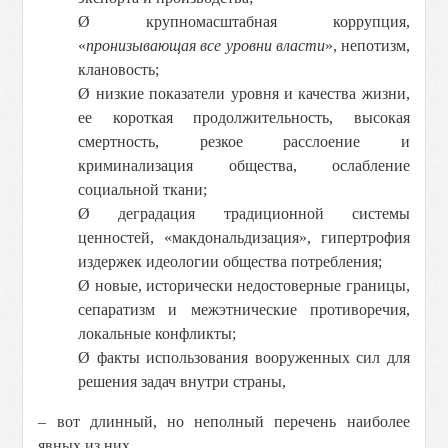
Ø
крупномасштабная коррупция,
«
пронизывающая все уровни власти
», непотизм,
клановость;
Ø
низкие показатели уровня и качества жизни,
ее короткая продолжительность, высокая
смертность, резкое расслоение и
криминализация общества, ослабление
социальной ткани;
Ø
деградация традиционной системы
ценностей, «макдональдизация», гипертрофия
издержек идеологии общества потребления;
Ø
новые, исторически недостоверные границы,
сепаратизм и межэтнические противоречия,
локальные конфликты;
Ø
факты использования вооруженных сил для
решения задач внутри страны,
– вот длинный, но неполный перечень наиболее
явных из них.