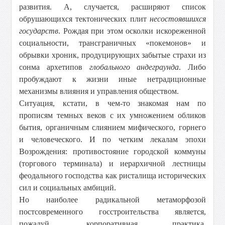
развития. А, случается, расширяют список
обрушающихся тектонических плит
несостоявшихся
государств
. Рождая при этом осколки искореженной
социальности, трансграничных «покемонов» и
обрывки хроник, продуцирующих забытые страхи из
сонма архетипов
глобального андеграунда
. Либо
пробуждают к жизни иные нетрадиционные
механизмы влияния и управления обществом.
Ситуация, кстати, в чем-то знакомая нам по
прописям темных веков с их умножением обликов
бытия, органичным слиянием мифического, горнего
и человеческого. И по четким лекалам эпохи
Возрождения: противостояние городской коммуны
(торгового терминала) и иерархичной лестницы
феодального господства как ристалища исторических
сил и социальных амбиций.
Но наиболее радикальной метаморфозой
постсовременного госстроительства является,
пожалуй, корпоративная практика,