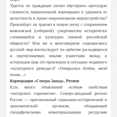
Удастся ли гражданам уютно обустроить цветущую
сложность национальной корпорации и удержать ее
целостность в
транс
-национальном мироустройстве?
Произойдет ли транзит в новую эпоху с сохранением
комплексной
(соборной)
суверенности
исторически
сложившейся и культурно связной российской
общности? Или же в многомерном социокосмосе
русский мир воспоследует по орбитам расходящихся
и притягиваемых иными планетами монад и
астероидов (как это произошло в ситуации недавнего
«культурного развода»)? «
Открылась бездна, звезд
полна…
»
Корпорация «Северо-Запад». Регион
Есть много объяснений особым свойствам
«питерских горизонтов». Северо-западный регион
России — оригинальный социально-исторический и
экономический организм, обладающий
специфическими нематериальными ресурсами