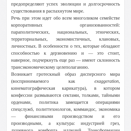
предопределяют успех эволюции и долгосрочность
существования в распахнутом мире.
Речь при этом идет обо всем многоликом семействе
корпоративных организованностей:
параполитических, национальных, этнических,
территориальных, экономистичных, клановых,
личностных. В особенности о тех, которые обладают
способностью к дерзновению и — это стоит,
наверное, подчеркнуть еще раз — имеют склонность
трансэкономическому целеполаганию.
Возникает гротескный образ дисперсного мира
(воспринимаемого как
exaggeration
,
кинематографическая карикатура), в котором
конфессии размываются сектами, толками, тайными
орденами, политика замещается операциями
спецслужб, политтехнологов, коммандос, экономика
— финансовыми производством и его
производными, а культура: индустрией грез,
душевного комфорта, иллюзий. Трансформации