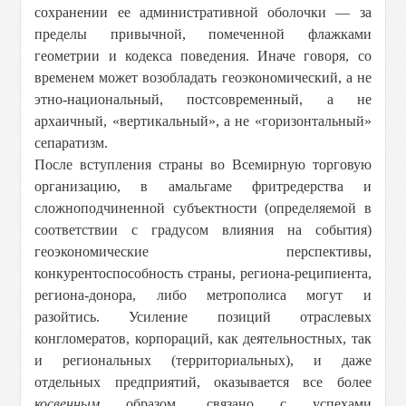
сохранении ее административной оболочки — за
пределы привычной, помеченной флажками
геометрии и кодекса поведения. Иначе говоря, со
временем может возобладать геоэкономический, а не
этно-национальный, постсовременный, а не
архаичный, «вертикальный», а не «горизонтальный»
сепаратизм.
После вступления страны во Всемирную торговую
организацию, в амальгаме фритредерства и
сложноподчиненной субъектности (определяемой в
соответствии с градусом влияния на события)
геоэкономические перспективы,
конкурентоспособность страны, региона-реципиента,
региона-донора, либо метрополиса могут и
разойтись. Усиление позиций отраслевых
конгломератов, корпораций, как деятельностных, так
и региональных (территориальных), и даже
отдельных предприятий, оказывается все более
косвенным
образом, связано с успехами