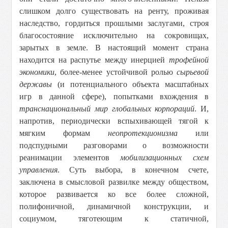
слишком долго существовать на ренту, проживая
наследство, гордиться прошлыми заслугами, строя
благосостояние исключительно на сокровищах,
зарытых в земле. В настоящий момент страна
находится на распутье между инерцией
трофейной
экономики
, более-менее устойчивой ролью
сырьевой
державы
(и потенциального объекта масштабных
игр в данной сфере), попытками вхождения в
транснациональный мир глобальных корпораций
. И,
напротив, периодически вспыхивающей тягой к
мягким формам
неопротекционизма
или
подспудными разговорами о
возможности
реанимации элементов
мобилизационных схем
управления
. Суть выбора, в конечном счете,
заключена в смысловой развилке между обществом,
которое развивается ко все более сложной,
полифоничной, динамичной конструкции, и
социумом, тяготеющим к статичной,