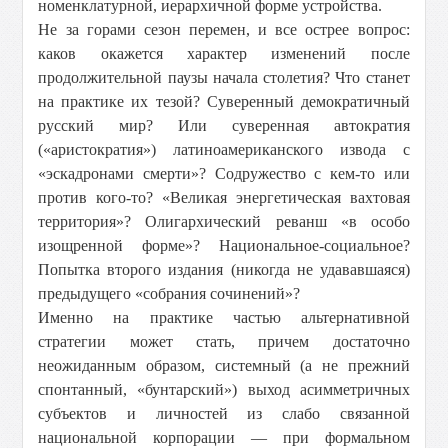
номенклатурной, иерархичной форме устройства.
Не за горами сезон перемен, и все острее вопрос:
каков окажется характер изменений после
продолжительной паузы начала столетия? Что станет
на практике их тезой? Суверенный демократичный
русский мир? Или суверенная автократия
(«аристократия») латиноамериканского извода с
«эскадронами смерти»? Содружество с кем-то или
против кого-то? «Великая энергетическая вахтовая
территория»? Олигархический реванш «в особо
изощренной форме»? Национальное-социальное?
Попытка второго издания (никогда не удававшаяся)
предыдущего «собрания сочинений»?
Именно на практике частью альтернативной
стратегии может стать, причем достаточно
неожиданным образом, системный (а не прежний
спонтанный, «бунтарский») выход асимметричных
субъектов и личностей из слабо связанной
национальной корпорации — при формальном