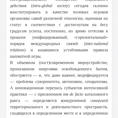
действия (
intra-global society
) сегодня склонно
конституировать в качестве полевых игроков
организмы самой различной этиологии, оценивая их
статус в соответствии с достигнутым на бегу
градусом успеха, постепенно, но зримо оттесняя в
прошлое унифицированный, «горизонтальный»
порядок международных связей (
inter-national
relations
) и казавшиеся устойчивыми правила
шахматной игры.
В объемном (пост)современном мироустройстве,
пронизанном энергиями освобожденного бытия,
обостряется — и, что даже важнее, модифицируется
— проблема суверенитета, автономии, сепаратизма.
А инновационная перепись субъектов интенсивной
практики — с присвоением им
de facto
каталожного
ранга — определяется
конкурентной синергией
территориального и деятельностного пространств,
сходящихся в определенном месте и в определенное