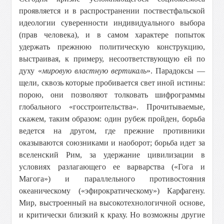
проявляется и в распространении поствестфальской
идеологии суверенности индивидуального выбора
(прав человека), и в самом характере попыток
удержать прежнюю политическую конструкцию,
выстраивая, к примеру, несоответствующую ей по
духу «
мировую властную вертикаль
». Парадоксы —
щели, сквозь которые пробивается свет иной истины:
порою, они позволяют толковать шифрограммы
глобального «госстроительства». Прочитываемые,
скажем, таким образом: один рубеж пройден, борьба
ведется на другом, где прежние противники
оказываются союзниками и наоборот; борьба идет за
вселенский Рим, за удержание цивилизации в
условиях разлагающего ее варварства («Гога и
Магога») и параллельного противостояния
океаническому («эфирократическому») Карфагену.
Мир, выстроенный на высокотехнологичной основе,
и критически близкий к краху. Но возможны другие