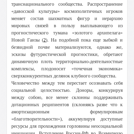
транснационального сообщества. Распространение
«давосской культуры» космополитичных игроков
меняет состав шахматных фигур и иерархию
мировых связей в пользу выплывающего из
прогностического тумана «золотого архипелага»
Новой Ганзы (
2
). На подобной пока еще зыбкой и
безвидной почве материализуются, однако же,
эскизы футуристической прогностики, обретают
динамичную плоть территориально-деятельностные
комплексы, плодоносит «точечная экономика»
сверхконкурентных делянок клубного сообщества.
Человечество между тем перестает осознавать себя
социальной целостностью. Доноры, конкурируя
между собою, все менее склонны поддерживать
дотационных реципиентов (склоняясь разве что к
амортизационным формулировкам
«благотворительности»), аккумулируя доступные
ресурсы для прохождения горловины неосоциальной
инициации. Вступление России-РФ во Всемирную