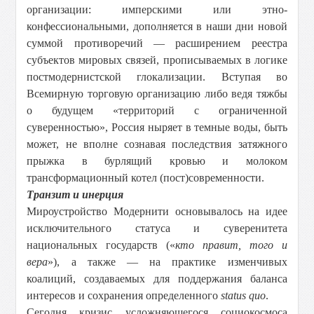
организации: имперскими или этно-
конфессиональными, дополняется в наши дни новой
суммой противоречий — расширением реестра
субъектов мировых связей, прописываемых в логике
постмодернистской глокализации. Вступая во
Всемирную торговую организацию либо ведя тяжбы
о будущем «территорий с ограниченной
суверенностью», Россия ныряет в темные воды, быть
может, не вполне сознавая последствия затяжного
прыжка в бурлящий кровью и молоком
трансформационный котел (пост)современности.
Транзит и инерция
Мироустройство Модернити основывалось на идее
исключительного статуса и суверенитета
национальных государств («
кто правит, того и
вера
»), а также — на практике изменчивых
коалиций, создаваемых для поддержания баланса
интересов
и сохранения определенного
status quo
.
Сегодня кризис усложняющегося социокосмоса