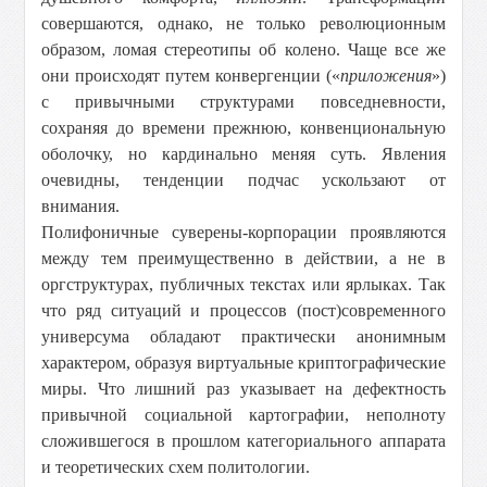
совершаются, однако, не только революционным
образом, ломая стереотипы об колено. Чаще все же
они происходят путем конвергенции («
приложения
»)
с привычными структурами повседневности,
сохраняя до времени прежнюю, конвенциональную
оболочку, но кардинально меняя суть. Явления
очевидны, тенденции подчас ускользают от
внимания.
Полифоничные суверены-корпорации проявляются
между тем преимущественно в действии, а не в
оргструктурах, публичных текстах или ярлыках. Так
что ряд ситуаций и процессов (пост)современного
универсума обладают практически анонимным
характером, образуя виртуальные криптографические
миры. Что лишний раз указывает на дефектность
привычной социальной картографии, неполноту
сложившегося в прошлом категориального аппарата
и теоретических схем политологии.