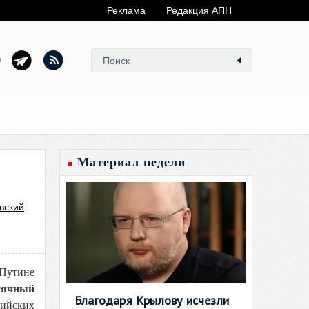
Реклама
Редакция АПН
Материал недели
вский
 Путине
сячный
Благодаря Крылову исчезли
сийских