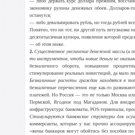
— либо держать курс доллара прежним, восстан
экономику рулоны денежных обоев. Долларов-то
останутся;
— либо девальвировать рубль, но тогда рублей все
Понятно, что ни тот, ни другой путь энтузиазма 
десятитысячная купюра, появление которой предска
— об этом ниже.
2.
Существенное увеличение денежной массы
(а п
то инструментов, чтобы новые деньги не оказыва
безналичного оборота, повышение процентн
стимулирование реальных инвестиций, да мало ли
Безналичные расчеты граждан находятся в то
безналичные перечисления еще как-то развиваю
платежей. Но Россия — это не только Москва ил
Пермской, Ягодное под Магаданом. Для внедре
инфраструктура: банкоматы, POS-терминалы, проц
Стимулируются банковские структуры для осу
коммерсанты, которые у нас прочно ассоцииру
«жены банкиров могут обойтись без пособия по