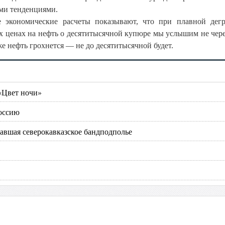
ыми тенденциями.
е экономические расчеты показывают, что при плавной дег
 ценах на нефть о десятитысячной купюре мы услышим не через
 же нефть грохнется — не до десятитысячной будет.
«Цвет ночи»
Россию
авшая северокавказское бандподполье