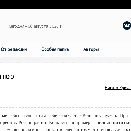
Сегодня - 06 августа 2026 г
От редакции
Особая папка
Авторы
упюр
Никита Криче
ает обыватель и сам себе отвечает: «Конечно, нужен. При
престиж России растет
.
Конкретный пример —
новый пятиты
 чем швейцарский франк и введен потому, что кошельки рос