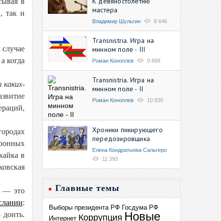
К девяностолетию
сывая в
мастера
, так и
Владимир Шульгин
8 646
Transnistria. Игра на
 случае
минном поле - III
а когда
Роман Коноплев
9 868
Transnistria. Игра на
 каких-
минном поле - II
азвитие
Роман Коноплев
10 830
раций,
Хроники пикирующего
ородах
передозировщика
тронных
Елена Кондратьева-Сальгеро
кайка в
11 393
ковская
Главные темы
и — это
слании
:
Выборы президента РФ
Госдума РФ
Новые
 доить.
Коррупция
Интернет