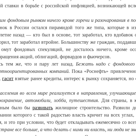
ой ставки в борьбе с российской инфляцией, возникающей всл
им фондовым рынком ничего кроме горечи и разочарования в по
нок в России остался пирамидой того же типа, которые в и
етие назад — кто был в основе, тот заработал, кто вдобавок 
орил, тот заработал втройне. Большинству же граждан, поддавш
омут фондовых спекуляций, не досталось ничего, кроме ос
бращения акций, облигаций, форвардов и фьючерсов.
сь тем же, что и пару лет назад.
Бежать надо с фондового
ортноориентированных компаний.
Пока «Роснефть» привлеченн
,
гасит
взятые ранее кредиты, интерес к рынку сохраняется, но 
аселения во всем мире реализуется в направления, улучшающи
оохранение, автомобили, хобби, путешествия
. Для страны, в 
умным было бы
развивать
жилищное строительство. Развили д
вании которого с такой радостью власть кричит на всех углах,
 и это при условии, что будет откладывать ежемесячно со все
 стране все больше, а что делать с ними ни власть, ни люди не з