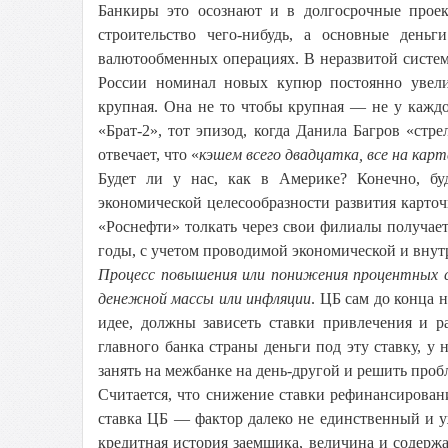
Банкиры это осознают и в долгосрочные проек
строительство чего-нибудь, а основные деньг
валютообменных операциях. В неразвитой системе
России номинал новых купюр постоянно увели
крупная. Она не то чтобы крупная — не у кажд
«Брат-2», тот эпизод, когда Данила Багров «стре
отвечает, что «
кэшем всего двадцатка, все на карт
Будет ли у нас, как в Америке? Конечно, буд
экономической целесообразности развития карточ
«Роснефти» толкать через свои филиалы получает
годы, с учетом проводимой экономической и внутр
Процесс повышения или понижения процентных 
денежной массы или инфляции
. ЦБ сам до конца 
идее, должны зависеть ставки привлечения и р
главного банка страны деньги под эту ставку, 
занять на межбанке на день-другой и решить про
Считается, что снижение ставки рефинансирования
ставка ЦБ — фактор далеко не единственный и у
кредитная история заемщика, величина и содержа