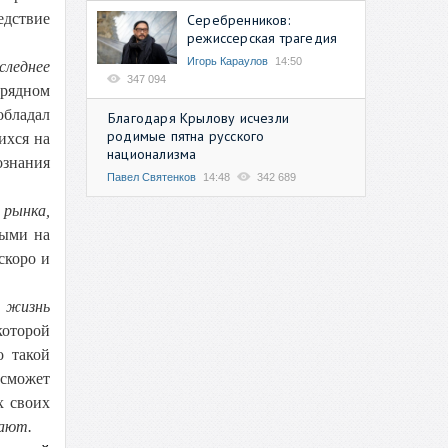
едствие
Серебренников:
режиссерская трагедия
Игорь Караулов
14:50
следнее
347 094
зрядном
обладал
Благодаря Крылову исчезли
родимые пятна русского
ихся на
национализма
ознания
Павел Святенков
14:48
342 689
 рынка,
ыми на
скоро и
е жизнь
которой
о такой
 сможет
х своих
нают.