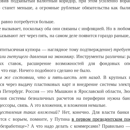
овив подзабытый валютный коридор, при этом усиленно вбра
 станет меньше, а огромные рублевые обязательства как были
 равно потребуется больше.
не вызывает, поскольку оба они связаны с инфляцией. Но в любом
зывают лет через пять, на самом деле появится гораздо раньше, 
ятитысячная купюра — наглядное тому подтверждение)
требует
ли гнетущего давления на экономику
. Инструменты различны: р
ых ставок, расширение возможностей для фондовых опе
 что еще. Ничего подобного сделано не было.
м же состоянии, что и пять-шесть лет назад.
В крупных г
тся через выдачу пластиковых карт и внедрение системы элек
и Петербург. Россия — это Мышкин в Ярославской области, Зю
ния системы безналичных расчетов на периферии нужна бан
ессоры, связь.
А это вложения, и вложения немалые.
ществления таких вложений?
Нет, конечно. Для власти банк
ются с ворьем, помните, у Путина
в первом президентском по
 безработице»? А что надо делать с коммерсами? Правильно —