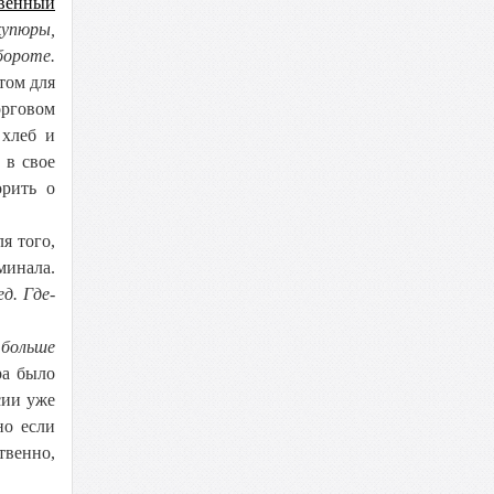
твенный
купюры,
бороте.
том для
орговом
 хлеб и
 в свое
орить о
я того,
минала.
д. Где-
 больше
ра было
сии уже
но если
твенно,