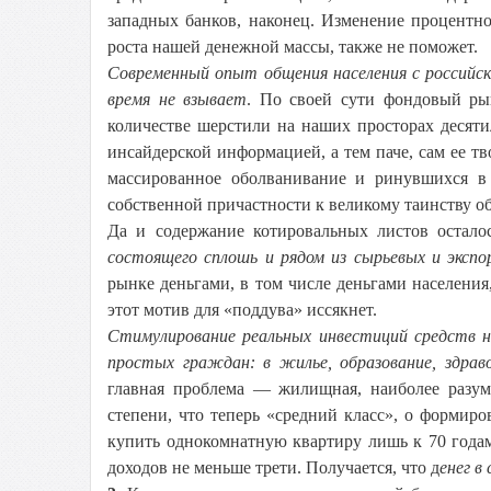
западных банков, наконец. Изменение процентн
роста нашей денежной массы, также не поможет.
Современный опыт общения населения с российск
время не взывает
. По своей сути фондовый ры
количестве шерстили на наших просторах десятил
инсайдерской информацией, а тем паче, сам ее тв
массированное оболванивание и ринувшихся в 
собственной причастности к великому таинству о
Да и содержание котировальных листов остало
состоящего сплошь и рядом из сырьевых и эксп
рынке деньгами, в том числе деньгами населения
этот мотив для «поддува» иссякнет.
Стимулирование реальных инвестиций средств н
простых граждан: в жилье, образование, здрав
главная проблема — жилищная, наиболее раз
степени, что теперь «средний класс», о формиро
купить однокомнатную квартиру лишь к 70 годам,
доходов не меньше трети. Получается, что д
енег в