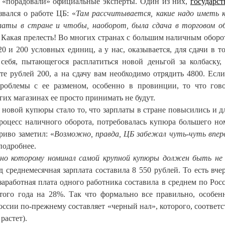
 «порадовали» официальные эксперты. Один из них,
государс
вался о работе ЦБ: «
Там рассчитывается, какие надо иметь 
латы в стране и чтобы, наоборот, была сдача в торговом о
. Какая прелесть! Во многих странах с большим наличным оборо
0 и 200 условных единиц, а у нас, оказывается, для сдачи в т
 себя, пытающегося расплатиться новой деньгой за колбаску,
е рублей 200, а на сдачу вам необходимо отрядить 4800. Если
облемы с ее разменом, особенно в провинции, то что гов
гих магазинах ее просто принимать не будут.
овой купюры стало то, что зарплаты в стране повысились и дл
роцесс наличного оборота, потребовалась купюра большего но
риво заметил: «
Возможно, правда, ЦБ забежал чуть-чуть впере
оподробнее.
сно которому номинал самой крупной купюры должен быть не
од среднемесячная зарплата составила 8 550 рублей. То есть вче
заработная плата одного работника составила в среднем по Рос
этого года на 28%. Так что формально все правильно, особен
ссии по-прежнему составляет «черный нал», которого, соответс
растет).