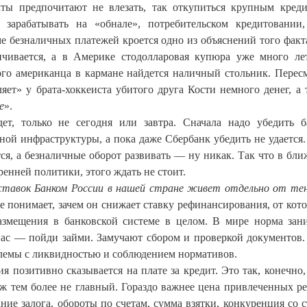
ты предпочитают не влезать, так откупиться крупным кред
и зарабатывать на «обнале», потребительском кредитовании
 безналичных платежей кроется одно из объяснений того факта
чивается, а в Америке стодолларовая купюра уже много ле
ого американца в кармане найдется наличный стольник. Перес
ляет» у брата-хоккеиста убитого друга Кости немного денег, а 
е
».
ет, только не сегодня или завтра. Сначала надо убедить 
ной инфраструктуры, а пока даже Сбербанк убедить не удается
ся, а безналичные оборот развивать — ну никак. Так что в бл
енней политики, этого ждать не стоит.
ставок
Банком России в нашей стране живет отдельно от те
не понимает, зачем он снижает ставку рефинансирования, от кото
азмещения в банковской системе в целом. В мире норма зан
у нас — пойди займи. Замучают сбором и проверкой документов
блемы с ликвидностью и соблюдением нормативов.
 позитивно сказывается на плате за кредит. Это так, конечно,
ж тем более не главный. Гораздо важнее цена привлеченных ре
ние залога, обороты по счетам, сумма взятки, конкуренция со 