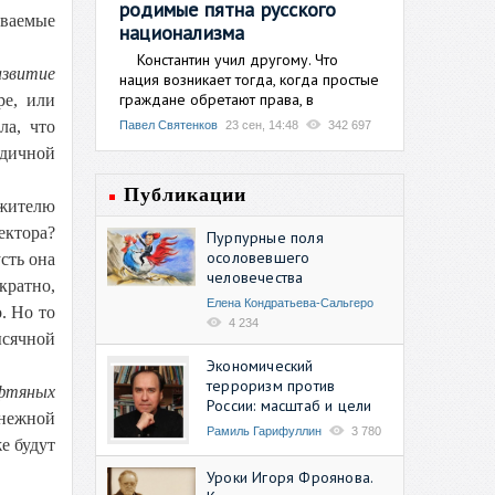
родимые пятна русского
ываемые
национализма
Константин учил другому. Что
азвитие
нация возникает тогда, когда простые
граждане обретают права, в
ре, или
ла, что
Павел Святенков
23 сен, 14:48
342 697
одичной
Публикации
 жителю
ектора?
Пурпурные поля
осоловевшего
усть она
человечества
кратно,
Елена Кондратьева-Сальгеро
. Но то
4 234
ысячной
Экономический
терроризм против
фтяных
России: масштаб и цели
енежной
Рамиль Гарифуллин
3 780
е будут
Уроки Игоря Фроянова.