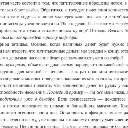
угая часть состоит в том, что пятитысячные вброшены летом, в
только берет разбег.
Обратитесь
к трендам изменения количеств
ста в этом году — к июлю мы перекрыли показатели сентября-
дние месяцы увеличивается на 1% в неделю. Разве такими же те
 прибыль, что нужно столько новых купюр? Отнюдь.
Власть б
ечном итоге приведет к росту инфляции.
ериод затишья. Осенью, когда наличных денег будет нужно 
я нам втереть, что пятитысячные деньги мы увидим к концу этог
ыми деньгами население будет расплачиваться уже в сентябре?
ыми купюрами
, объясняют диковатому народу, что никакой инфл
годчине, для которой ее пенсия — как раз половина пятитыся
исследованы мотивы поведения экономических агентов, которы
плат начинают полагать, что количество денег на руках у на
 способность населения.
Последний пример — та же монетизация
подскочили уже в декабре
. Если сомневаетесь — дождитесь
 а потом последите за ценами в ближайших магазинах. Как
ционного осеннего роста цен. Остановить инфляцию сможет ра
асть, судя по всему, уже подошла к нижнему пределу уменьшения
бюджета Пенсионного фонда. Так что за курс доллара не беспок