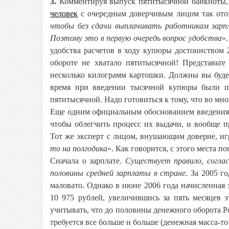
3.
Комментируя выпуск пятитысячной банкноты,
человек
с очередным доверчивым лицом так отоз
чтобы без сдачи выплачивать работникам зарп
Поэтому это в первую очередь вопрос удобства
»
удобства расчетов в ходу купюры достоинством 2
обороте не хватало пятитысячной! Представьте
несколько килограмм картошки. Должны вы будет
время при введении тысячной купюры были пр
пятитысячной. Надо готовиться к тому, что во мно
Еще одним официальным обоснованием введения н
чтобы облегчить процесс их выдачи, и вообще п
Тот же эксперт с лицом, внушающим доверие, иг
то на полгодика
». Как говорится, с этого места п
Сначала о зарплате.
Существует правило, согла
половины средней зарплаты в стране
. За 2005 г
маловато. Однако в июне 2006 года начисленная 
10 975 рублей, увеличившись за пять месяцев 
учитывать, что до половины денежного оборота Ро
требуется все больше и больше (денежная масса-то 