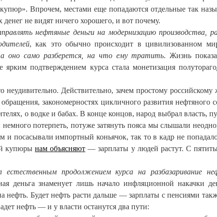
 купюр». Впрочем, местами еще попадаются отдельные так наз
х денег не видят ничего хорошего, и вот почему.
правлять нефтяные деньги на модернизацию производства, р
одителей
, как это обычно происходит в цивилизованном ми
 а оно само разберется, на что ему тратить
. Жизнь показа
е ярким подтверждением курса стала монетизация полутораг
то неудивительно. Действительно, зачем простому российскому
 обращения, закономерностях цикличного развития нефтяного с
ителях, о водке и бабах. В конце концов, народ выбрал власть, п
ы немного потерпеть, потуже затянуть пояса мы слышали неодно
м и посасывали импортный коньячок, так то в кадр не попадало
вой купюры
нам объясняют
— зарплаты у людей растут. С пятит
л естественным продолжением курса на разбазаривание не
чная деньга знаменует лишь начало инфляционной накачки д
 на нефть. Будет нефть расти дальше — зарплаты с пенсиями такж
адет нефть — и у власти останутся два пути: