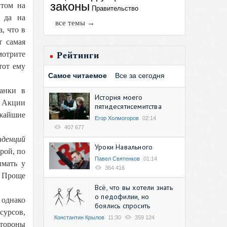
законы
итом на
Правительство
, да на
все темы →
, что в
т самая
мотрите
Рейтинги
тот ему
Самое читаемое
Все за сегодня
банки в
История моего
. Акции
пятидесятисемитства
ижайшие
Егор Холмогоров
02:14
407 677
нденций
Уроки Навального
рой, по
Павел Святенков
01:14
имать у
364 416
. Проще
Всё, что вы хотели знать
о педофилии, но
 однако
боялись спросить
сурсов,
Константин Крылов
11:30
359 124
стороны