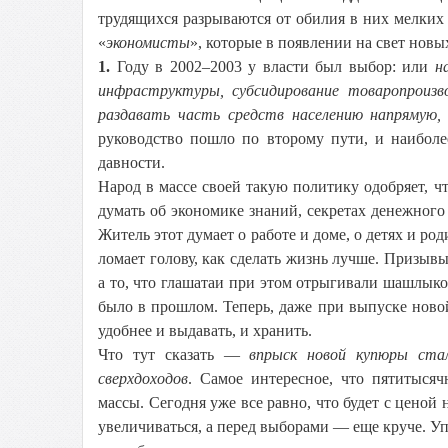
трудящихся разрываются от обилия в них мелких
«
экономисты
», которые в появлении на свет новы
1.
Году в 2002–2003 у власти был выбор: или
на
инфраструктуры, субсидирование товаропроизв
раздавать часть средств населению напрямую,
руководство пошло по второму пути, и наиболе
давности.
Народ в массе своей такую политику одобряет, ч
думать об экономике знаний, секретах денежного
Житель этот думает о работе и доме, о детях и род
ломает голову, как сделать жизнь лучше. Призыв
а то, что глашатаи при этом отрыгивали шашлыко
было в прошлом. Теперь, даже при выпуске но
удобнее и выдавать, и хранить.
Что тут сказать —
впрыск новой купюры ста
сверхдоходов
. Самое интересное, что пятитыся
массы. Сегодня уже все равно, что будет с ценой
увеличиваться, а перед выборами — еще круче. Уп