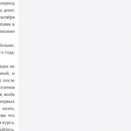
 период
а денег
октября
мпами в
анально
больше,
о года,
яции не
чной, и
е после
селения
, когда
 первых
 назло,
зве что
 курса,
ойтесь,