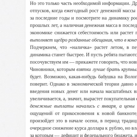
Но это только часть необходимой информации. Др
отпусков, когда ежегодный рост денежной массы 
за последние годы и посмотрите на динамику ро
прошлых лет, а наличная денежная масса в после
экономике снижается себестоимость или растет
выполняет щедро розданные обещания
,
что в кон
Подчеркнем, что «наличка» растет летом, в п
динамика станет быстрее. И пусть ребята пытаютс
посочувствуем им — прикажете говорить, что нов
Чиновники, которым
взятки лучше брать крупн
будет. Возможно, какая-нибудь бабушка на Воло
поверит. Однако в экономической теории давно 
введения новых денег или начала масштабных вы
увеличивается, а, значит, вырастет покупательная
денежные выплаты начались с января, а цены 
ощущений от прикосновения к новой банкноте,
произойдет это в начале осени, в период тради
очередное снижение курса доллара к рублю, но вл
за которым — дефицит и федерального бюджета, и 