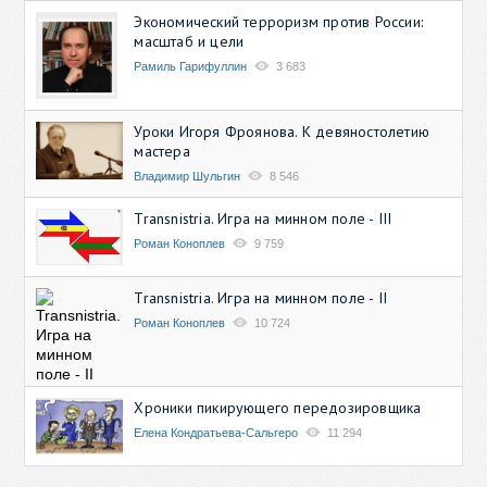
Экономический терроризм против России:
масштаб и цели
Рамиль Гарифуллин
3 683
Уроки Игоря Фроянова. К девяностолетию
мастера
Владимир Шульгин
8 546
Transnistria. Игра на минном поле - III
Роман Коноплев
9 759
Transnistria. Игра на минном поле - II
Роман Коноплев
10 724
Хроники пикирующего передозировщика
Елена Кондратьева-Сальгеро
11 294