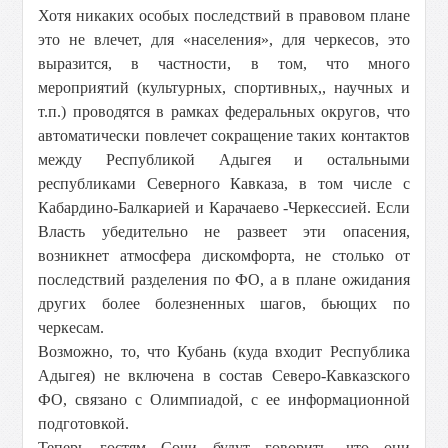
Хотя никаких особых последствий в правовом плане
это не влечет, для «населения», для черкесов, это
выразится, в частности, в том, что много
мероприятий (культурных, спортивных,, научных и
т.п.) проводятся в рамках федеральных округов, что
автоматически повлечет сокращение таких контактов
между Республикой Адыгея и остальными
республиками Северного Кавказа, в том числе с
Кабардино-Балкарией и Карачаево -Черкессией. Если
Власть убедительно не развеет эти опасения,
возникнет атмосфера дискомфорта, не столько от
последствий разделения по ФО, а в плане ожидания
других более болезненных шагов, бьющих по
черкесам.
Возможно, то, что Кубань (куда входит Республика
Адыгея) не включена в состав Северо-Кавказского
ФО, связано с Олимпиадой, с ее информационной
подготовкой.
Теперь гостям Сочи будут говорить, что они