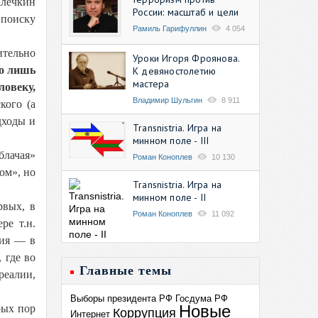
алечкин
России: масштаб и цели
«поиску
Рамиль Гарифуллин
4 054
ительно
Уроки Игоря Фроянова.
о лишь
К девяностолетию
мастера
ловеку,
Владимир Шульгин
8 911
кого (а
дходы и
Transnistria. Игра на
минном поле - III
блачая»
Роман Коноплев
10 130
ом», но
Transnistria. Игра на
минном поле - II
рвых, в
Роман Коноплев
11 092
ре т.н.
ния — в
 где во
Главные темы
реалии,
Выборы президента РФ
Госдума РФ
Новые
рых пор
Коррупция
Интернет