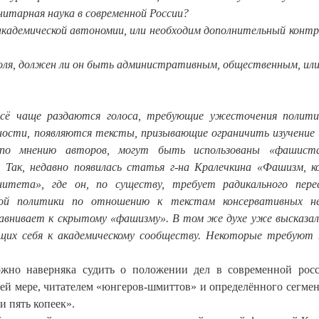
итарная наука в современной России?
кадемической автономии, или необходим дополнительный контр
оля, должен ли он быть административным, общественным, или
 всё чаще раздаются голоса, требующие ужесточения полити
ности, появляются тексты, призывающие ограничить изучение
, по мнению авторов, могут быть использованы «фашист
 Так, недавно появилась статья г-на Кралечкина «Фашизм, 
итета», где он, по существу, требует радикального пер
ской политики по отношению к текстам консервативных не
равнивает к скрытому «фашизму». В том же духе уже высказал
ющих себя к академическому сообществу. Некоторые требуют
жно наверняка судить о положении дел в современной рос
шей мере, читателем «юнгеров-шмиттов» и определённого сегмен
и пять копеек».