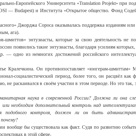
льно-Европейского Университета «Translation Projekt» при по
(OSI — Budapest) и Института «Открытое общество. Фонд Соде
жасного» Джорджа Сороса оказывалась поддержка изданиям или 
ым, ага).
ов-шмиттов» энтузиасты, которые за свою деятельность не п
России появились такие энтузиасты, благодаря усилиям которых
р. — одно из немногих достижений российского интеллекту
атье Кралечкина. Он противопоставляет «юнгерам-шмиттам» 
ционал-социалистический период, более того, он расцвёл как 
ю, не раскаивался в своём участии в этом периоде. Но это так, 
манитарная наука в современной России? Должна ли она сл
 или необходим дополнительный контроль над интеллектуала
я подобного контроля, должен ли он быть администрат
 почему?
сии вообще бы существовала как факт. Судя по развитию событи
спективах в этой сфере.