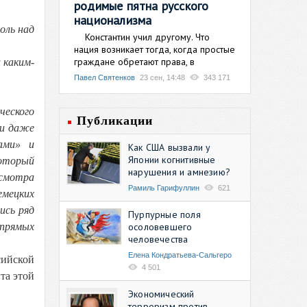
родимые пятна русского
национализма
оль над
Константин учил другому. Что
нация возникает тогда, когда простые
граждане обретают права, в
 каким-
Павел Святенков
23 сен, 14:48
343 171
ческого
Публикации
 и даже
ами» и
Как США вызвали у
Японии когнитивные
который
нарушения и амнезию?
есмотра
Рамиль Гарифуллин
621
мецких
ись ряд
Пурпурные поля
осоловевшего
 прямых
человечества
Елена Кондратьева-Сальгеро
сийской
4 501
та этой
Экономический
терроризм против