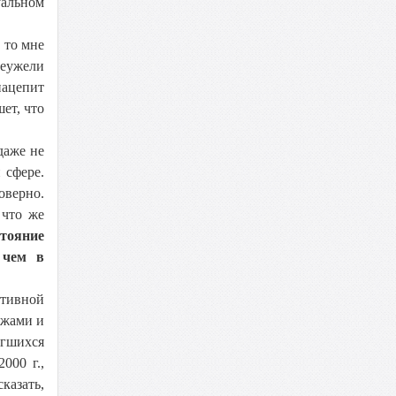
уальном
 то мне
Неужели
нацепит
ет, что
даже не
 сфере.
оверно.
 что же
стояние
 чем в
ативной
ажами и
ргшихся
000 г.,
казать,