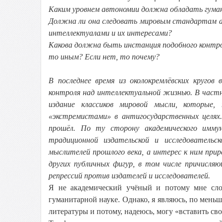
Каким уровнем автономии должна обладать гуман
Должна ли она следовать мировым стандартам а
интеллектуалами и их интересами?
Какова должна быть инстанция подобного контр
то иным? Если нет, то почему?
В последнее время из околокремлёвских кругов
контроля над интеллектуальной жизнью. В част
издание классиков мировой мысли, которые
«экстремистами» в антигосударственных целях.
прошёл. По ту сторону академического иммун
традиционной издательской и исследователь
мыслителей прошлого века, а интерес к ним при
других публичных фигур, в том числе причисля
репрессий против издателей и исследователей.
Я не академический учёный и потому мне сло
гуманитарной науке. Однако, я являюсь, по мень
литературы и потому, надеюсь, могу «вставить сво