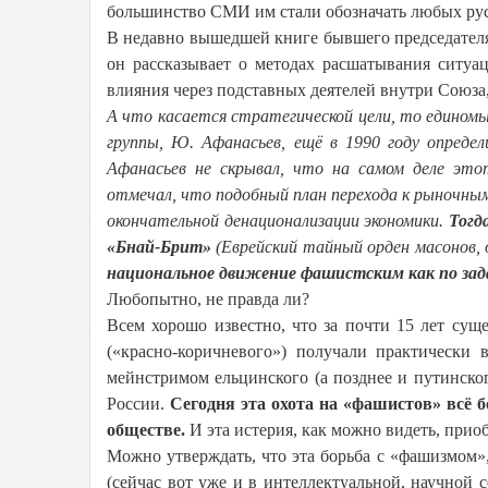
большинство СМИ им стали обозначать любых рус
В недавно вышедшей книге бывшего председател
он рассказывает о методах расшатывания ситуа
влияния через подставных деятелей внутри Союза
А что касается стратегической цели, то единомы
группы, Ю. Афанасьев, ещё в 1990 году опреде
Афанасьев не скрывал, что на самом деле эт
отмечал, что подобный план перехода к рыночн
окончательной денационализации экономики.
Тогд
«Бнай-Брит»
(Еврейский тайный орден масонов, 
национальное движение фашистским как по зада
Любопытно, не правда ли?
Всем хорошо известно, что за почти 15 лет сущ
(«красно-коричневого») получали практически 
мейнстримом ельцинского (а позднее и путинског
России.
Сегодня эта охота на «фашистов» всё 
обществе.
И эта истерия, как можно видеть, прио
Можно утверждать, что эта борьба с «фашизмом»
(сейчас вот уже и в интеллектуальной, научной