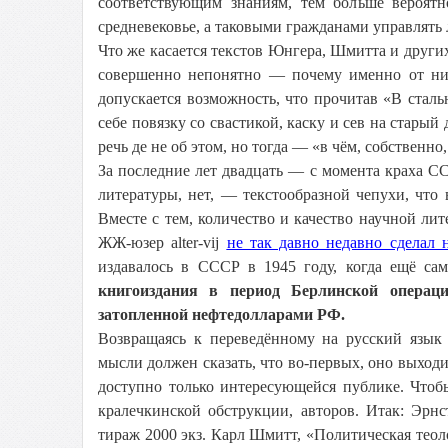
соответствующим знаниям, тем больше вероятн
средневековье, а таковыми гражданами управлять 
Что же касается текстов Юнгера, Шмитта и други
совершенно непонятно — почему именно от них
допускается возможность, что прочитав «В стал
себе повязку со свастикой, каску и сев на стар
речь де не об этом, но тогда — «в чём, собственно,
За последние лет двадцать — с момента краха СС
литературы, нет, — текстообразной чепухи, что
Вместе с тем, количество и качество научной ли
ЖЖ-юзер alter-vij
не так давно недавно сделал 
издавалось в СССР в 1945 году, когда ещё са
книгоиздания в период Берлинской операц
затопленной нефтедолларами РФ.
Возвращаясь к переведённому на русский язык
мысли должен сказать, что во-первых, оно выход
доступно только интересующейся публике. Чтоб
кралечкинской обструкции, авторов. Итак: Эрнс
тираж 2000 экз. Карл Шмитт, «Политическая теолог