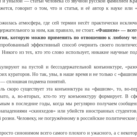
й и унылой — статьи человека со звучной русской фамилией Кр
ется, говорит о том, что и статья, и её автор к науке или 
ожилась атмосфера, где сей термин несёт практически исключ
ержательного за ним, как правило, не стоит.
«Фашизм» — всег
логия, которую можно применить по отношению к любому че
испробованный эффективный способ очернить своего политичес
 Никого из тех, кто это слово использует, никакие научные по
кулируют на пустой и бессодержательной конъюнктуре, «разо
оих кураторов. Но так, увы, в наше время и не только с «фашизм
 — сплошная подмена понятий.
ль скоро существует эта конъюнктура на «фашизм», то, во-пе
о, а, во-вторых, кто-то эту конъюнктуру формирует. В сфе
альным в последние годы, когда мы регулярно получаем сообще
нападениями «скинхедов» или убийств иностранных студентов,
й розни. Человеку, не погружённому в российские политические 
росто синонимом всего самого плохого и ужасного, а с некото