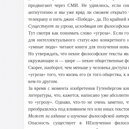
продвигают через СМИ. Не удивлюсь, если си
антиутопию и мы уже вряд ли сможем открыто ч
телекрану и пить джин «Победа», да. По крайней 
Существует ли угроза, исходящая от философских
Тут смотря как понимать слово «угроза». Если го
для интеллектуального статус-кво конкретного 
«умные люди» читают книги для получения новых
Но утверждать, что некие философские тексты яв
окружающие и — шире — некие общественные фор
Скорее, наоборот, чем меньше у человека доступа
«угроза» того, что жизнь его (и того общества, 
кем-то другим.
За время с момента изобретения Гутенбергом кн
литературы, что, кажется, написано уже абсолютн
то «угрозу». Однако, что-то не очень заметно,
преобразилось под влиянием тех или иных текстов
Может ли издание и изучение философской литера
Опасность существует в НЕизучении филосо