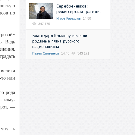
ловскую
Серебренников:
режиссерская трагедия
ксов по
Игорь Караулов
14:50
347 175
грозой»
Благодаря Крылову исчезли
родимые пятна русского
ь. Ведь
национализма
знания.
Павел Святенков
14:48
343 171
традать
 велика
-то или
го рода
т кому-
орот, —
тупу к