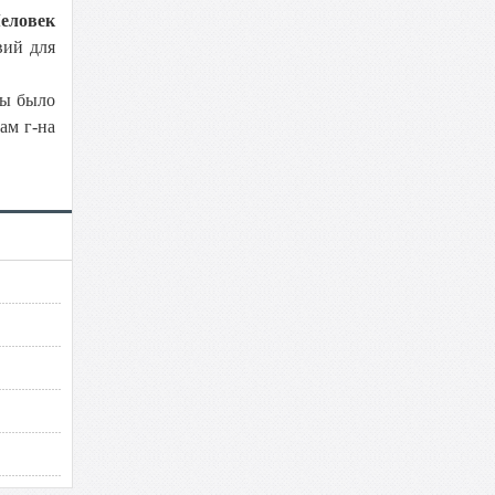
еловек
вий для
бы было
ам г-на