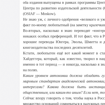
оба издания выпущены в рамках программы Центра
Центра по развитию издательской деятельности 
(OSIAF — Moskow).
Не знаю уж, с личного одобрения «великого и у
факт по-моему любопытный (на заметку кралечкин
Во-вторых, насколько я знаю переводят «юнгер
никаких особых преференций. И тот факт, что в 
хорошие переводы Юнгера, Эволы, Шмитта и д
книгоиздательства последних десятилетий.
Кстати, любопытен ещё вот какой момент в ст
Хайдеггера, который, как известно, творил в на
именно в тот период — и никогда, насколько я зна
на полях.
Каким уровнем автономии должна обладать гу
мировым стандартам академической автономии,
интересами? Какова должна быть инстанци
общественным, или каким-то иным? Если нет, то
Сейчас впору говорить о том, чтобы наука в Рос
множество оснований сомневаться в радужных пер