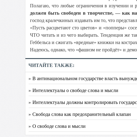
Полагаю, что любые ограничения в изучении и р
должен быть свободен в творчестве, — как н
господ кралечкиных издавать им то, что предста
«Пусть расцветают сто цветов» и «попперы» сос
ЧТО читать и из чего выбирать. Тенденция же так
Геббельса и сжигать «вредные» книжки на кострах
Надеюсь, однако, что «фашизм не пройдёт» и демо
ЧИТАЙТЕ ТАКЖЕ:
» В антинациональном государстве власть вынужде
» Интеллектуалы о свободе слова и мысли
» Интеллектуалы должны контролировать государст
» Свобода слова как предохранительный клапан
» О свободе слова и мысли