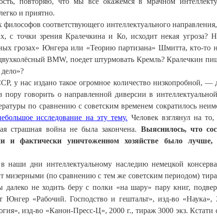
ость, повторяю, что мы все окажемся в мрачном интеллект
легко и приятно.
х философов соответствующего интеллектуального направления,
, с точки зрения Кралечкина и Ко, исходит некая угроза? 
ьных грозах» Юнгера или «Теорию партизана» Шмитта, кто-то 
ый двухколёсный BMW, поедет штурмовать Кремль? Кралечкин пиш
 дело»?
СР, у нас издано такое огромное количество низкопробной, — 
 в пору говорить о направленной диверсии в интеллектуальной
тературы по сравнению с советским временем сократилось неим
небольшое исследование на эту тему.
Человек взглянул на то,
мая страшная война не была закончена.
Выяснилось, что со
ии и фактически уничтоженном хозяйстве было лучше,
 в наши дни интеллектуальному наследию немецкой консерв
ит мизерными (по сравнению с тем же советским периодом) тир
ы далеко не ходить беру с полки «на шару» пару книг, подве
т Юнгер «Рабочий. Господство и гештальт», изд-во «Наука», 2
ия», изд-во «Канон-Пресс-Ц», 2000 г., тираж 3000 экз. Кстати с