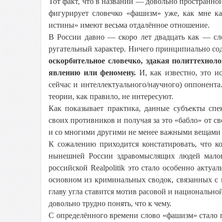
Тот факт, что в названии — довольно пространно
фигурирует словечко «фашизм» уже, как мне каж
истины» имеют весьма отдалённое отношение.
В России давно — скоро лет двадцать как — сл
ругательный характер. Ничего принципиально сод
оскорбительное словечко, эдакая политтехно
явлению или феномену.
И, как известно, это 
сейчас и интеллектуального/научного) оппонента.
теории, как правило, не интересуют.
Как показывает практика, данные субъекты спе
своих противников и получая за это «бабло» от св
и со многими другими не менее важными вещами
К сожалению приходится констатировать, что ко
нынешней России здравомыслящих людей маловат
российской Realpolitik это стало особенно акту
основном из криминальных сводок, связанных с 
главу угла ставится мотив расовой и национально
довольно трудно понять, что к чему.
С определённого времени слово «фашизм» стало п