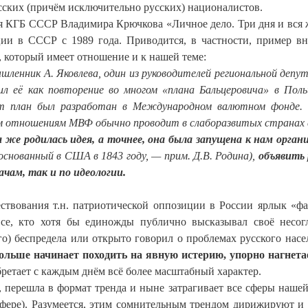
ских (причём исключительно русских) националистов.
я КГБ СССР Владимира Крючкова «Личное дело. Три дня и вся 
ции в СССР с 1989 года. Приводится, в частности, пример в
, который имеет отношение и к нашей теме:
шленник А. Яковлева, один из руководителей региональной депу
лил её как повторение во многом «плана Бальцеровича» в Пол
от план был разработан в Международном валютном фонде
ым отношениям МВФ обычно проводит в слаборазвитых странах 
а же родилась идея, а точнее, она была запущена к нам орган
основанный в США в 1843 году, — прим. Д.В. Родина),
объявить 
чам, так и по идеологии.
ествования т.н. патриотической оппозиции в России ярлык «ф
все, кто хотя бы единожды публично высказывал своё несог
о) беспредела или открыто говорил о проблемах русского насе
больше начинает походить на явную истерию, упорно нагнет
бретает с каждым днём всё более масштабный характер.
, перешла в формат тренда и ныне затрагивает все сферы наше
 сфере). Разумеется, этим сомнительным трендом дирижируют и