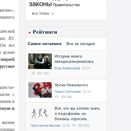
законы
Правительство
жизнь»,
все темы →
нешнего
татской
Рейтинги
ьше. Ю.
Самое читаемое
Все за сегодня
. Он же
с целью
История моего
изацией
пятидесятисемитства
русское
Егор Холмогоров
02:14
407 763
Уроки Навального
ашиста»
Павел Святенков
01:14
ласие с
364 496
ления в
Всё, что вы хотели знать
аемую в
о педофилии, но
боялись спросить
й жизни
Константин Крылов
11:30
359 205
 упорно