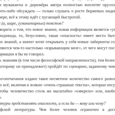
и музыканты и дирижёры завтра полностью воплотят оруэл
то-либо обсуждать — только слушать о росте биржевых инде
мере, всё к этому идёт с пугающей быстротой.
 (и, шире, гуманитарных) текстов?
ворить о том, что новое знание, новая информация является «у
индивида, то, безусловно, такая «опасность» имеет место быт
 знаний, а значит хотят открывать у себя новые лабиринты со
ляются чем-то настолько «взрывающим мозг», от чего могут пос
мации я бы не говорил.
 к знаниям (в том числе философской направленности), тем более
к которому он принадлежит) пройдёт по сценарию, заданному чем
игопечатания издано такое несметное количество самого разно
о всё, включая и всякие «очень страшные тексты», которые несу
 чтобы человечество столь же масштабно «озверело» или, наоб
.
туры представлять опасность, и если да — кому или чему?
фской литературы. Чем более человек ограничен к дос