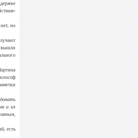
ддержке
йствия»
нет, но
олучают
, вышли
ального
Мартина
философ
заметки
едовать
ми и их
ивным,
й, есть