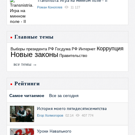
Transnistria. Игра на минном поле - II
Роман Коноплев
11 127
Главные темы
Коррупция
Выборы президента РФ
Госдума РФ
Интернет
Новые законы
Правительство
все темы →
Рейтинги
Самое читаемое
Все за сегодня
История моего пятидесятисемитства
Егор Холмогоров
02:14
407 774
Уроки Навального