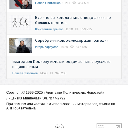
Павел Святенков
01:14
364 506
Всё, что вы хотели знать о педофилии, но
боялись спросить
Константин Крылов
11:30
359 215
Серебренников: режиссерская трагедия
Игорь Караулов
14:50
347 185
Благодаря Крылову исчезли родимые пятна русского
национализма
Павел Святенков
14:48
343 235
Copyright © 1999-2025 «Агентство Политических Новостей»
Лицензия Минпечати Эл. №77-2792
При полном или частичном использовании материалов, ссылка на
АПН обязательна