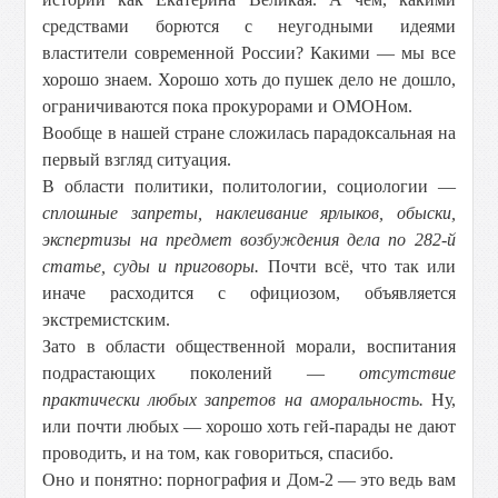
средствами борются с неугодными идеями
властители современной России? Какими — мы все
хорошо знаем. Хорошо хоть до пушек дело не дошло,
ограничиваются пока прокурорами и ОМОНом.
Вообще в нашей стране сложилась парадоксальная на
первый взгляд ситуация.
В области политики, политологии, социологии —
сплошные запреты, наклеивание ярлыков, обыски,
экспертизы на предмет возбуждения дела по 282-й
статье, суды и приговоры.
Почти всё, что так или
иначе расходится с официозом, объявляется
экстремистским.
Зато в области общественной морали, воспитания
подрастающих поколений —
отсутствие
практически любых запретов на аморальность.
Ну,
или почти любых — хорошо хоть гей-парады не дают
проводить, и на том, как говориться, спасибо.
Оно и понятно: порнография и Дом-2 — это ведь вам