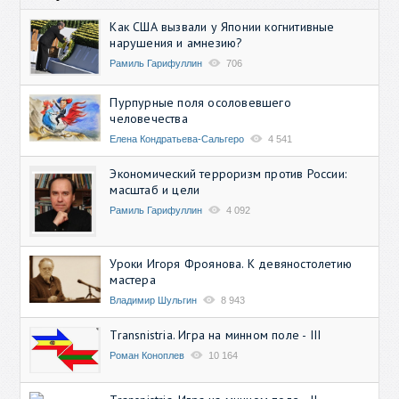
Как США вызвали у Японии когнитивные
нарушения и амнезию?
Рамиль Гарифуллин
706
Пурпурные поля осоловевшего
человечества
Елена Кондратьева-Сальгеро
4 541
Экономический терроризм против России:
масштаб и цели
Рамиль Гарифуллин
4 092
Уроки Игоря Фроянова. К девяностолетию
мастера
Владимир Шульгин
8 943
Transnistria. Игра на минном поле - III
Роман Коноплев
10 164