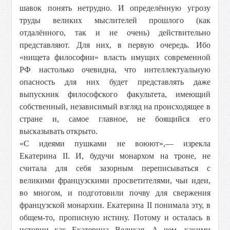
шавок понять нетрудно. И определённую угрозу
труды великих мыслителей прошлого (как
отдалённого, так и не очень) действительно
представляют. Для них, в первую очередь. Ибо
«нищета философии» власть имущих современной
РФ настолько очевидна, что интеллектуальную
опасность для них будет представлять даже
выпускник философского факультета, имеющий
собственный, независимый взгляд на происходящее в
стране и, самое главное, не боящийся его
высказывать открыто.
«С идеями пушками не воюют»,— изрекла
Екатерина II. И, будучи монархом на троне, не
считала для себя зазорным переписываться с
великими французскими просветителями, чьи идеи,
во многом, и подготовили почву для свержения
французской монархии. Екатерина II понимала эту, в
общем-то, прописную истину. Потому и осталась в
истории как Екатерина Великая. А чем, какими