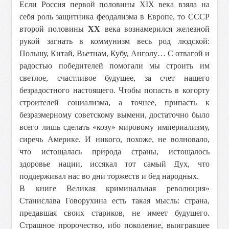
Если Россия первой половины XIX века взяла на
себя роль защитника феодализма в Европе, то СССР
второй половины
XX
века вознамерился железной
рукой загнать в коммунизм весь род людской:
Польшу, Китай, Вьетнам, Кубу, Анголу… С отвагой и
радостью победителей помогали мы строить им
светлое, счастливое будущее, за счет нашего
безрадостного настоящего. Чтобы попасть в когорту
строителей социализма, а точнее, припасть к
безразмерному советскому вымени, достаточно было
всего лишь сделать «козу» мировому империализму,
сиречь Америке. И никого, похоже, не волновало,
что истощалась природа страны, истощалось
здоровье нации, иссякал тот самый Дух, что
поддерживал нас во дни торжеств и бед народных.
В книге Великая криминальная революция»
Станислава Говорухина есть такая мысль: страна,
предавшая своих стариков, не имеет будущего.
Страшное пророчество, ибо поколение, выигравшее