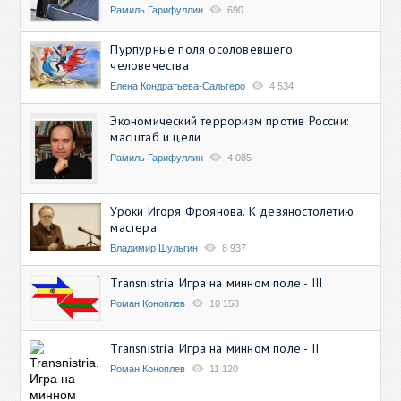
Рамиль Гарифуллин
690
Пурпурные поля осоловевшего
человечества
Елена Кондратьева-Сальгеро
4 534
Экономический терроризм против России:
масштаб и цели
Рамиль Гарифуллин
4 085
Уроки Игоря Фроянова. К девяностолетию
мастера
Владимир Шульгин
8 937
Transnistria. Игра на минном поле - III
Роман Коноплев
10 158
Transnistria. Игра на минном поле - II
Роман Коноплев
11 120