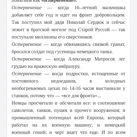
понятием как
«остервенение».
Остервенение
— когда 16-.летний мальчишка
добавляет себе год и идет на фронт добровольцем.
Так поступил мой дядя Николай Сердюк и сейчас
лежит в братской могиле под Старой Руссой — так
поступали миллионы его сверстников.
Остервенение
— когда обвязавшись связкой гранат,
бросался солдат под гусеницы немецкого танка.
Остервенение
— когда Александр Матросов лег
грудью на вражескую амбразуру.
Остервенение
— когда подростки, истощенные от
постоянного недоедания, в холодных
необогреваемых цехах по 14-16 часов выстаивали у
станков, потому что — «все для фронта»...
Немцы просчитали и обсчитали все: и соотношение
самолетов, танков, пушек и прочего вооружения; и
промышленный потенциал всей Европы, который
работал на их военную машину; и немецкий
военный гений; и черт знает что еще. И по всем