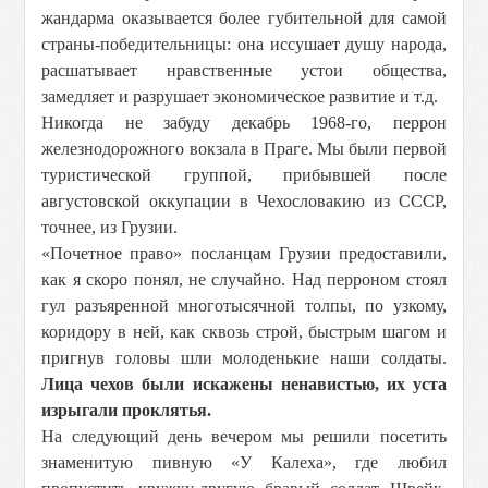
жандарма оказывается более губительной для самой
страны-победительницы: она иссушает душу народа,
расшатывает нравственные устои общества,
замедляет и разрушает экономическое развитие и т.д.
Никогда не забуду декабрь 1968-го, перрон
железнодорожного вокзала в Праге. Мы были первой
туристической группой, прибывшей после
августовской оккупации в Чехословакию из СССР,
точнее, из Грузии.
«Почетное право» посланцам Грузии предоставили,
как я скоро понял, не случайно. Над перроном стоял
гул разъяренной многотысячной толпы, по узкому,
коридору в ней, как сквозь строй, быстрым шагом и
пригнув головы шли молоденькие наши солдаты.
Лица чехов были искажены ненавистью, их уста
изрыгали проклятья.
На следующий день вечером мы решили посетить
знаменитую пивную «У Калеха», где любил