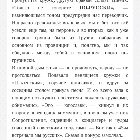
пропустить кружку-другую бравый солдат Швейк.
«Только не говорите
ПО-РУССКИ», —
извиняющимся тоном предупредил нас переводчик.
Напрасно тревожился: во-первых, мы и без того всё
усекли еще там, на перроне, а во-вторых, как я уже
говорил, группа была из Грузии, набранная в
основном из провинции и, понятно, мы и так
общались между собой в основном только по-
грузински.
В пивной дым стоял — не продохнуть, народу — не
протолкаться. Подавали пенящиеся кружки с
«Пльзенским», горячие шпикачки, и вдруг за
соседним столом грянула песня. И со всего зала к
поющим потянулись посетители, чокались кружками,
обнимались, «Эго — югославы, — кивнул в их
cтopoну переводчик, коммунист, в прошлом участник
Сопротивления, сидевший в концлагере и чудом
спасенный советскими солдатами. — Вот так в 45-м
встречали мы русских». Сказал и понуро замолчал...