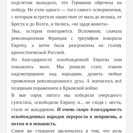
подсчетам выходило, что Германия обречена на
победу. Не учли одного — того самого
остервенения,
с которым встретили нашествие от мала до велика, от
Бреста и до Волги, и бились, «не щадя живота».
Увы, истерия повторяется. Вспомним; сначала
революционная Франция с триумфом покорила
Европу, а затем была разгромлена на голову
крепостнической Россией.
Но благодарности освобожденной Европы нам
показалось мало. Мы решили стать этаким
надсмотрщиком над народами, душить любые
проявления революционного духа. А кончилось всё
позорным поражением в Крымской войне.
В мае сорок пятого мы победили очередного
супостата, освободили Европу и... не сходя с места,
стали ее жандармом.
И очень скоро благодарность
освобожденных народов переросла в неприязнь, а
потом и в ненависть.
Самое же страшное заключалось в том, что роль