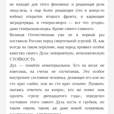
не находят для этого феномена: и решающая роль
ленд-лиза, и еще более решающее (это в конце-то
войны) открытие второго фронта, и карающие
заградотряды, и генерал-мороз — все что угодно,
даже генеральша-водка. Кроме самого главного.
Великая Отечественная уже не в первый раз
поставилa Россию перед смертельной угрозой. И, как
всегда на таком переломе, наш народ проявил особое
качество своего Духа: невероятную, нечеловеческую
CTОЙKOCTb.
Дух — понятие нематериальное. Его на весах не
взвесишь, на счетах не сосчитаешь. Это особое
внутреннее состояние человека, делающее его или во
сто крат слабее, или во сто крат сильнее. Пушкин,
пытаясь ответить на вопрос, кто же помог нам
одолеть «грозу двенадцатого года», определил
состояние этого самого Духа пусть и грубым, но
таким емким, таким, аж даже кожей осязаемым,