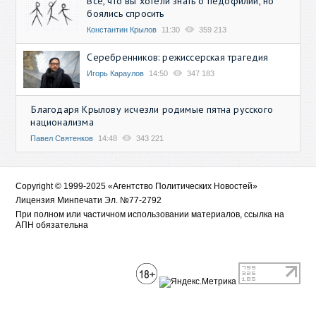
Всё, что вы хотели знать о педофилии, но
боялись спросить
Константин Крылов
11:30
359 213
Серебренников: режиссерская трагедия
Игорь Караулов
14:50
347 183
Благодаря Крылову исчезли родимые пятна русского
национализма
Павел Святенков
14:48
343 221
Copyright © 1999-2025 «Агентство Политических Новостей»
Лицензия Минпечати Эл. №77-2792
При полном или частичном использовании материалов, ссылка на
АПН обязательна