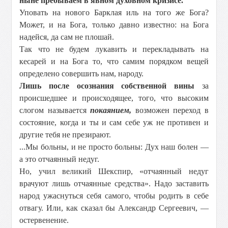
ныне пребываем в явном духовном кризисе.
Уповать на нового Барклая иль на того же Бога?
Может, и на Бога, только давно известно: на Бога
надейся, да сам не плошай.
Так что не будем лукавить и перекладывать на
кесарей и на Бога то, что самим порядком вещей
определено совершить нам, народу.
Лишь после осознания собственной вины
за
происшедшее и происходящее, того, что высоким
слогом называется
покаянием,
возможен переход в
состояние, когда и ты и сам себе уж не противен и
другие тебя не презирают.
...Мы больны, и не просто больны: Дух наш болен —
а это отчаянный недуг.
Но, учил великий Шекспир, «отчаянный недуг
врачуют лишь отчаянные средства». Надо заставить
народ ужаснуться себя самого, чтобы родить в себе
отвагу. Или, как сказал бы Александр Сергеевич, —
остервенение.