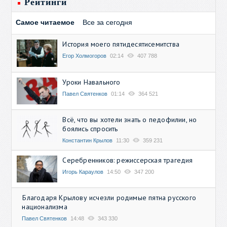
Рейтинги
Самое читаемое
Все за сегодня
История моего пятидесятисемитства
Егор Холмогоров
02:14
407 788
Уроки Навального
Павел Святенков
01:14
364 521
Всё, что вы хотели знать о педофилии, но
боялись спросить
Константин Крылов
11:30
359 231
Серебренников: режиссерская трагедия
Игорь Караулов
14:50
347 200
Благодаря Крылову исчезли родимые пятна русского
национализма
Павел Святенков
14:48
343 330