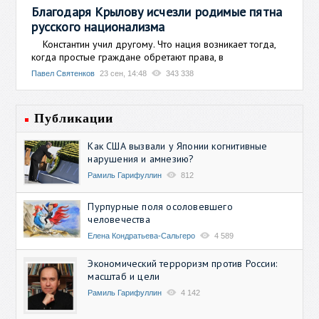
Благодаря Крылову исчезли родимые пятна
русского национализма
Константин учил другому. Что нация возникает тогда,
когда простые граждане обретают права, в
Павел Святенков
23 сен, 14:48
343 338
Публикации
Как США вызвали у Японии когнитивные
нарушения и амнезию?
Рамиль Гарифуллин
812
Пурпурные поля осоловевшего
человечества
Елена Кондратьева-Сальгеро
4 589
Экономический терроризм против России:
масштаб и цели
Рамиль Гарифуллин
4 142