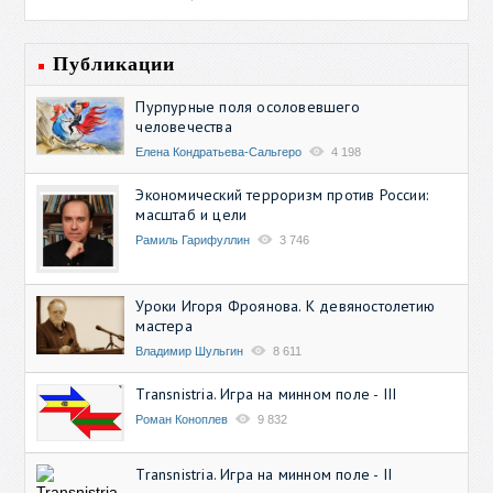
Публикации
Пурпурные поля осоловевшего
человечества
Елена Кондратьева-Сальгеро
4 198
Экономический терроризм против России:
масштаб и цели
Рамиль Гарифуллин
3 746
Уроки Игоря Фроянова. К девяностолетию
мастера
Владимир Шульгин
8 611
Transnistria. Игра на минном поле - III
Роман Коноплев
9 832
Transnistria. Игра на минном поле - II