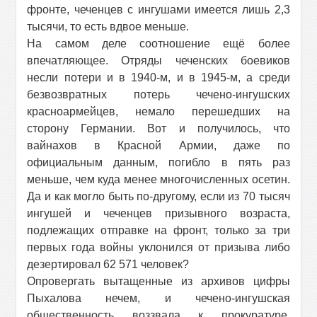
фронте, чеченцев с ингушами имеется лишь 2,3
тысячи, то есть вдвое меньше.
На самом деле соотношение ещё более
впечатляющее. Отряды чеченских боевиков
несли потери и в 1940-м, и в 1945-м, а среди
безвозвратных потерь чечено-ингушских
красноармейцев, немало перешедших на
сторону Германии. Вот и получилось, что
вайнахов в Красной Армии, даже по
официальным данным, погибло в пять раз
меньше, чем куда менее многочисленных осетин.
Да и как могло быть по-другому, если из 70 тысяч
ингушей и чеченцев призывного возраста,
подлежащих отправке на фронт, только за три
первых года войны уклонился от призыва либо
дезертировал 62 571 человек?
Опровергать вытащенные из архивов цифры
Пыхалова нечем, и чечено-ингушская
общественность воззвала к прокуратуре.