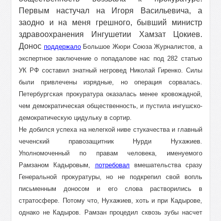
Первым настучал на Игоря Васильевича, а
заодно и на меня грешного, бывший министр
здравоохранения Ингушетии Хамзат Цокиев.
Донос
поддержало
Большое Жюри Союза Журналистов, а
экспертное заключение о попадалове нас под 282 статью
УК РФ составил знатный негровед Николай Гиренко. Силы
были привлечены изрядные, но операция сорвалась.
Петербургская прокуратура оказалась менее кровожадной,
чем демократическая общественность, и пустила ингушско-
демократическую цидульку в сортир.
Не добился успеха на нелегкой ниве стукачества и главный
чеченский правозащитник Нурди Нухажиев.
Уполномоченный по правам человека, именуемого
Рамзаном Кадыровым,
потребовал
вмешательства сразу
Генеральной прокуратуры, но не подкрепил свой вопль
письменным доносом и его слова растворились в
стратосфере. Потому что, Нухажиев, хоть и при Кадырове,
однако не Кадыров. Рамзан процедил сквозь зубы насчет