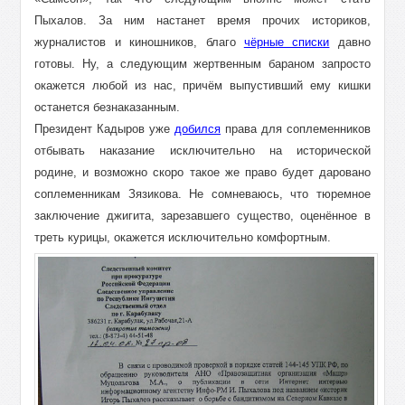
Пыхалов. За ним настанет время прочих историков,
журналистов и киношников, благо
чёрные списки
давно
готовы. Ну, а следующим жертвенным бараном запросто
окажется любой из нас, причём выпустивший ему кишки
останется безнаказанным.
Президент Кадыров уже
добился
права для соплеменников
отбывать наказание исключительно на исторической
родине, и возможно скоро такое же право будет даровано
соплеменникам Зязикова. Не сомневаюсь, что тюремное
заключение джигита, зарезавшего существо, оценённое в
треть курицы, окажется исключительно комфортным.