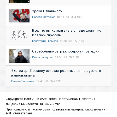
Уроки Навального
Павел Святенков
01:14
364 405
Всё, что вы хотели знать о педофилии, но
боялись спросить
Константин Крылов
11:30
359 113
Серебренников: режиссерская трагедия
Игорь Караулов
14:50
347 081
Благодаря Крылову исчезли родимые пятна русского
национализма
Павел Святенков
14:48
342 622
Copyright © 1999-2025 «Агентство Политических Новостей»
Лицензия Минпечати Эл. №77-2792
При полном или частичном использовании материалов, ссылка на
АПН обязательна