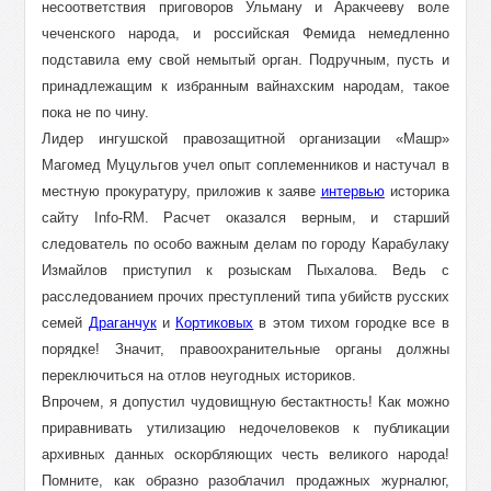
несоответствия приговоров Ульману и Аракчееву воле
чеченского народа, и российская Фемида немедленно
подставила ему свой немытый орган. Подручным, пусть и
принадлежащим к избранным вайнахским народам, такое
пока не по чину.
Лидер ингушской правозащитной организации «Машр»
Магомед Муцульгов учел опыт соплеменников и настучал в
местную прокуратуру, приложив к заяве
интервью
историка
сайту Info-RM. Расчет оказался верным, и старший
следователь по особо важным делам по городу Карабулаку
Измайлов приступил к розыскам Пыхалова. Ведь с
расследованием прочих преступлений типа убийств русских
семей
Драганчук
и
Кортиковых
в этом тихом городке все в
порядке! Значит, правоохранительные органы должны
переключиться на отлов неугодных историков.
Впрочем, я допустил чудовищную бестактность! Как можно
приравнивать утилизацию недочеловеков к публикации
архивных данных оскорбляющих честь великого народа!
Помните, как образно разоблачил продажных журналюг,