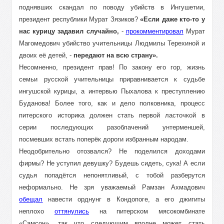
поднявших скандал по поводу убийств в Ингушетии,
президент республики Мурат Зязиков?
«Если даже кто-то у
нас курицу задавил случайно,
-
прокомментировал
Мурат
Магомедович убийство учительницы Людмилы Терехиной и
двоих её детей, -
передают на всю страну».
Несомненно, президент прав! По закону его гор, жизнь
семьи русской учительницы приравнивается к судьбе
ингушской курицы, а интервью Пыхалова к преступлению
Буданова! Более того, как и дело полковника, процесс
питерского историка должен стать первой ласточкой в
серии последующих разоблачений унтерменшей,
посмевших встать поперёк дороги избранным народам.
Неодобрительно отозвался? Не поделился доходами
фирмы? Не уступил девушку? Будешь сидеть, сука! А если
судья попадётся непонятливый, с тобой разберутся
неформально. Не зря уважаемый Рамзан Ахмадович
обещал
навести орднунг в Кондопоге, а его джигиты
неплохо
оттянулись
на питерском мясокомбинате
«Самсон», так что следующим вполне может стать