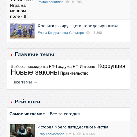
Роман Коноплев
10 795
Хроники пикирующего передозировщика
Елена Кондратьева-Сальгеро
11 360
Главные темы
Коррупция
Выборы президента РФ
Госдума РФ
Интернет
Новые законы
Правительство
все темы →
Рейтинги
Самое читаемое
Все за сегодня
История моего пятидесятисемитства
Егор Холмогоров
02:14
407 665