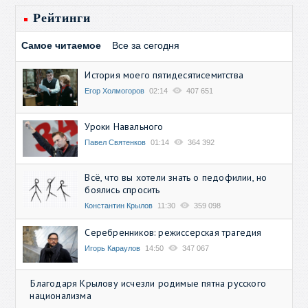
Рейтинги
Самое читаемое
Все за сегодня
История моего пятидесятисемитства
Егор Холмогоров
02:14
407 651
Уроки Навального
Павел Святенков
01:14
364 392
Всё, что вы хотели знать о педофилии, но
боялись спросить
Константин Крылов
11:30
359 098
Серебренников: режиссерская трагедия
Игорь Караулов
14:50
347 067
Благодаря Крылову исчезли родимые пятна русского
национализма