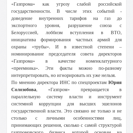
«Газпрома» как угрозу слабой российской
государственности. В числе этих событий -
доведение внутренних тарифов на газ до
экспортного уровня, разрушение союза с
Белоруссией, лоббизм вступления в ВТО,
инициатива формирования частных армий для
охраны «трубы». И в известной степени –
номинирование председателя совета директоров
«Газпрома» в качестве номенклатурного
«преемника». Эти факты можно по-разному
интерпретировать, но игнорировать их уже нельзя.
По мнению директора ИНС по спецпроектам
Юрия
Солозобова
, «Газпром» превращается в
параллельную систему власти и инструмент
системной коррупции для высших эшелонов
государственной власти. Это связано не только и не
столько с личными особенностями лиц,
принимающих решения, сколько с самой структурой
газпромовского бизнеса, которой основан на