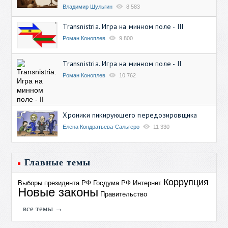
Владимир Шульгин
8 583
Transnistria. Игра на минном поле - III
Роман Коноплев
9 800
Transnistria. Игра на минном поле - II
Роман Коноплев
10 762
Хроники пикирующего передозировщика
Елена Кондратьева-Сальгеро
11 330
Главные темы
Коррупция
Выборы президента РФ
Госдума РФ
Интернет
Новые законы
Правительство
все темы →