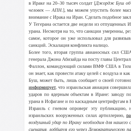
в Ираке на 20–30 тысяч солдат [
Джордж Буш объя
человек
—
АПН.
], мы можем упустить более ма
внимание с Ирака на Иран. Сделать подобное закл
У Тегерана остается две недели из отпущенных
урана. Несмотря на то, что санкции умеренны, 
самое, которое он уже использовал для развяз
санкций. Эскалация конфликта налицо.
Более того, вторая группа авианосных сил США
генерала Джона Абизайда на посту главы Централ
Фаллон, командующий силами ВМФ США в Тихом О
он знает, как провести атаку целей с воздуха и 
Буш, может быть, лишь сообщает о своей готовно
информирует
, что израильская авиация совершил
ударов по ядерным объектам в Иране: заводу п
урана в Исфагане и по каскадным центрифугам в 
Израиль с гневом опроверг эту публикацию, н
израильских вооруженных силах артиллерию,
ра
воздушный удар по Ирану необходим для нашего
сценария, лоббируя его через Демократическую п