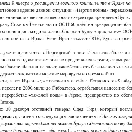
вил 9 января о расширении военного контингента в Ираке на 
сштабное видение данной ситуации.
«
Партия войны» переключа
ючение заставляет не только анализ характера президента Буша.
 Ирану Советом Безопасности ООН 60 дней на прекращение обо
резолюция прошла единогласно. Она дает Бушу «прикрытие» ООН
ывания войны в Ираке. Если Иран откажет ООН, Буш запроси
 уже направляется в Персидский залив. И что еще более инт
ьного командования заменит не представитель армии, а адмирал
кеане. Фаллон не знает, как обеспечить безопасность на ули
как держать открытыми морские маршруты во время войны.
сти, а вот Израиль уже готовится к войне. Лондонская «Sunday
а перелет в 2000 мили до Гибралтара, отрабатывая нанесение б
о переработке «тяжелой воды» в Араке, предприятию по обо
Натане.
о 30 декабря отставной генерал Одед Тира, который возгл
зразился
статьей со следующим наставлением: «
Так как амери
 существования, мы должны помочь Бушу подготовить почву дл
артию (которая ведет себя глупо) и американских медиамагнат