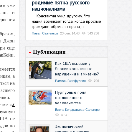
родимые пятна русского
 им уже
национализма
ваны и
Константин учил другому. Что
троения
нация возникает тогда, когда простые
граждане обретают права, в
бразом,
Павел Святенков
23 сен, 14:48
343 236
 и Джон
ари еще
Публикации
акКейн,
Как США вызвали у
Японии когнитивные
имеется
нарушения и амнезию?
икам, а
Рамиль Гарифуллин
706
ться на
пасшего
Пурпурные поля
осоловевшего
ешки.
человечества
етке «
X
Елена Кондратьева-Сальгеро
 шумную
4 541
 США не
удов по
Экономический
терроризм против