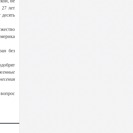
кой, не
 27 лет
 десять
ужество
Америка
ран без
одобрят
уженные
несения
 вопрос