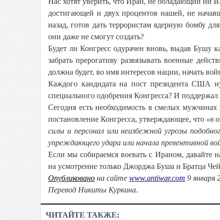
Нас хотят уверить, что Иран, не обладающий ни В
достигающей и двух процентов нашей, не начав
назад, готов дать террористам ядерную бомбу для
они даже не смогут создать?
Будет ли Конгресс одурачен вновь, выдав Бушу к
забрать прерогативу развязывать военные дейст
должна будет, во имя интересов нации, начать вой
Каждого кандидата на пост президента США ну
специального одобрения Конгресса? И поддержал 
Сегодня есть необходимость в смелых мужчинах 
постановление Конгресса, утверждающее, что
«в 
силы и персонал или неизбежной угрозы подобно
упреждающего удара или начала превентивной во
Если мы собираемся воевать с Ираном, давайте на
на усмотрение только Джорджа Буша и Братца Че
Опубликовано
на сайте
www.antiwar.com
9 января 
Перевод Никиты Куркина.
ЧИТАЙТЕ ТАКЖЕ: