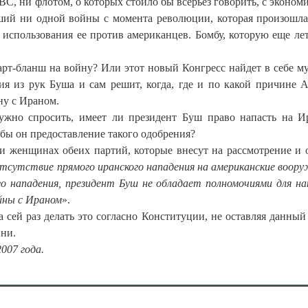
ВС, ни флотом, о которых стоило бы всерьез говорить, с экономи
ший ни одной войны с момента революции, которая произошла
 использования ее против американцев. Бомбу, которую еще лет
арт-бланш на войну? Или этот новый Конгресс найдет в себе м
вия из рук Буша и сам решит, когда, где и по какой причине 
ну с Ираном.
жно спросить, имеет ли президент Буш право напасть на И
бы он предоставление такого одобрения?
и женщинах обеих партий, которые внесут на рассмотрение и 
отсутствие прямого иранского нападения на американские воор
го нападения, президент Буш не обладает полномочиями для на
йны с Ираном
».
 сей раз делать это согласно Конституции, не оставляя данный
йни.
2007 года.