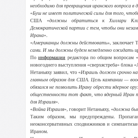
необходимо для превращения иранского вопроса в 
«
Буш не имеет политической силы для того, что
США «
должны обратиться к Хиллари Кли
Демократической партии с тем, чтобы они незам
Ирана
».
«
Американцы должны действовать»
, заключает Т
сами. И мы должны будем немедленно ожидать ир
По
информации
редактора по общим вопросам «Un
новогоднего выступления «сверхястреба» блока «
Нетаньяху заявил, что «
Израиль должен срочно н
главным образом для США. Цель кампании — воо
обязался не позволить Ирану обрести ядерное о
общественности тот факт, что ядерный Иран пр
для Израиля
».
«
Война Израиля
», говорит Нетаньяху, «
должна быт
Таким образом, мы предупреждены. Пропаган
неоконсервативных сподвижников и симпантизан
Ираном.