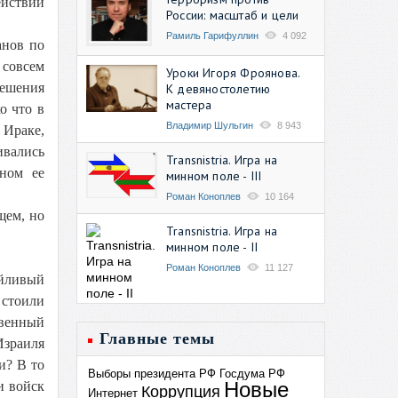
ействий
России: масштаб и цели
Рамиль Гарифуллин
4 092
анов по
 совсем
Уроки Игоря Фроянова.
решения
К девяностолетию
мастера
о что в
Владимир Шульгин
8 943
 Ираке,
ивались
Transnistria. Игра на
ном ее
минном поле - III
Роман Коноплев
10 164
щем, но
Transnistria. Игра на
минном поле - II
Роман Коноплев
11 127
ойливый
 стоили
твенный
Главные темы
Израиля
и? В то
Выборы президента РФ
Госдума РФ
Новые
и войск
Коррупция
Интернет