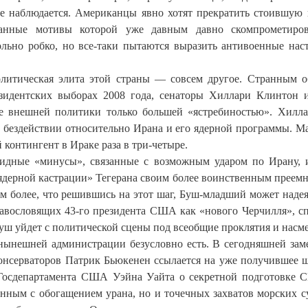
е наблюдается. Американцы явно хотят прекратить стоившую
ванные мотивы которой уже давным давно скомпрометиро
ьно робко, но все-таки пытаются выразить антивоенные нас
итическая элита этой страны — совсем другое. Странным о
езидентских выборах 2008 года, сенаторы Хиллари Клинтон
е внешней политики только большей «ястребиностью». Хилл
в бездействии относительно Ирана и его ядерной программы. М
 контингент в Ираке раза в три-четыре.
видные «минусы», связанные с возможным ударом по Ирану, 
ядерной кастрации» Тегерана своим более воинственным преемн
м более, что решившись на этот шаг, Буш-младший может надея
лавословящих 43-го президента США как «нового Черчилля», с
Буш уйдет с политической сцены под всеобщие проклятия и насм
нынешней администрации безусловно есть. В сегодняшней зам
онсерваторов Патрик Бьюкенен ссылается на уже получившее
а Госдепартамента США Уэйна Уайта о секретной подготовке
занным с обогащением урана, но и точечных захватов морских с