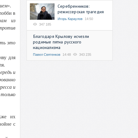
нием
».
Серебренников:
режиссерская трагедия
лобби в
Игорь Караулов
14:50
там из
347 185
 против
Благодаря Крылову исчезли
родимые пятна русского
ать это
национализма
Павел Святенков
14:48
343 235
чву для
ля.
ередь и
рованно
ресса и
 только
кже их
войне с