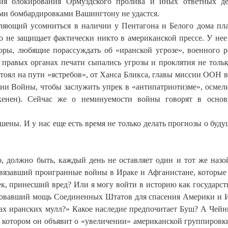
ия блокирования Ормуздского пролива и иных ответных д
ыми бомбардировками Вашингтону не удастся.
авляющий усомниться в наличии у Пентагона и Белого дома пл
ю не защищает фактически никто в американской прессе. У нее
оры, любящие порассуждать об «иранской угрозе», военного 
в правых органах печати сыпались угрозы и проклятия не тольк
 стоял на пути «ястребов», от Ханса Бликса, главы миссии ООН в
тии Войны, чтобы заслужить упрек в «антипатриотизме», осмел
енен). Сейчас же о неминуемости войны говорят в основ
шены. И у нас еще есть время не только делать прогнозы о буду
о, должно быть, каждый день не оставляет один и тот же наз
азвязавший проигранные войны в Ираке и Афганистане, которые
ек, принесший вред? Или я могу войти в историю как государс
льзовавший мощь Соединенных Штатов для спасения Америки и 
ах иранских мулл?» Какое наследие предпочитает Буш? А Чейн
в котором он объявит о «увеличении» американской группировк