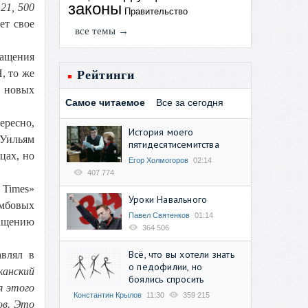
законы
21, 500
Правительство
ет свое
все темы →
гащения
, то же
Рейтинги
т новых
Самое читаемое
Все за сегодня
ересно,
История моего
 Уильям
пятидесятисемитства
цах, но
Егор Холмогоров
02:14
407 774
 Times»
Уроки Навального
омбовых
Павел Святенков
01:14
гащению
364 506
Всё, что вы хотели знать
авлял в
о педофилии, но
канский
боялись спросить
я этого
Константин Крылов
11:30
359 215
ов. Это