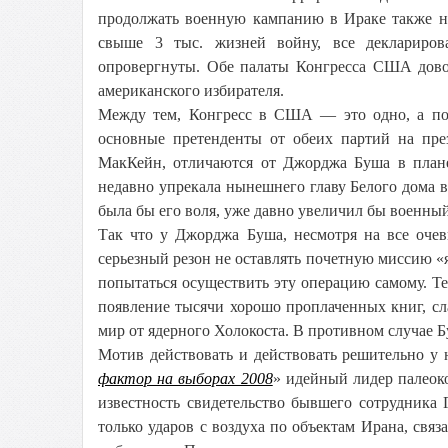
продолжать военную кампанию в Ираке также н
свыше 3 тыс. жизней войну, все деклариро
опровергнуты. Обе палаты Конгресса США довол
американского избирателя.
Между тем, Конгресс в США — это одно, а пол
основные претенденты от обеих партий на пр
МакКейн, отличаются от Джорджа Буша в план
недавно упрекала нынешнего главу Белого дома 
была бы его воля, уже давно увеличил бы военный
Так что у Джорджа Буша, несмотря на все оче
серьезный резон не оставлять почетную миссию «
попытаться осуществить эту операцию самому. Те
появление тысячи хорошо проплаченных книг, с
мир от ядерного Холокоста. В противном случае 
Мотив действовать и действовать решительно у 
фактор на выборах 2008
» идейный лидер палеок
известность свидетельство бывшего сотрудник
только ударов с воздуха по объектам Ирана, свя