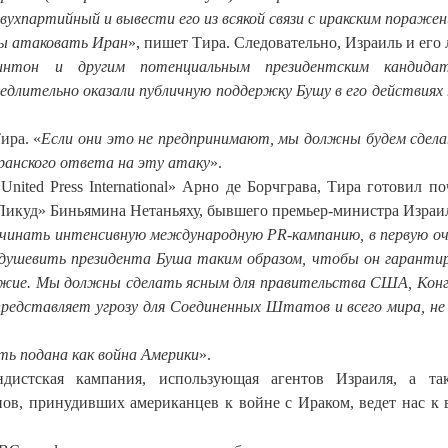
двухпартийный и вывести его из всякой связи с иракским пораже
бы атаковать Иран
», пишет Тира. Следовательно, Израиль и его 
нтон и другим потенциальным президентским кандида
едлительно оказали публичную поддержку Бушу в его действиях
ира. «
Если они это не предпринимают, мы должны будем сдел
анского ответа на эту атаку
».
ited Press International» Арно де Борчграва, Тира готовил по
Ликуд» Биньямина Нетаньяху, бывшего премьер-министра Израи
ачинать интенсивную международную PR-кампанию, в первую оч
душевить президента Буша таким образом, чтобы он гаранти
ружие. Мы должны сделать ясным для правительства США, Конг
едставляет угрозу для Соединенных Штатов и всего мира, не
ь подана как война Америки
».
дистская кампания, использующая агентов Израиля, а та
ов, принудивших американцев к войне с Ираком, ведет нас к 