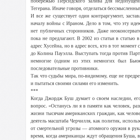
побережью Персидского залива для недопущен
Тегерана. Иначе говоря, отделаться бессмысленн
И все же существует один контраргумент, заст
началу войны с Ираном. Дело в том, что эту иде
нет публичных сторонников. Даже неоконсерват
пока не предлагают. В 2002 из статьи в статью 
адрес Хусейна, но в адрес всех, кто в тот момент
до Колина Пауэлла. Выступать тогда против Пар
немногие (одним из этих немногих был Бьюк
последовательные противники.
Так что судьбы мира, по-видимому, еще не предре
и пытаться своими силами его изменить.
***
Когда Джордж Буш думает о своем наследии, ег
вопрос. «Останусь ли я в памяти как человек, р
жизни тысячам американских граждан, как челов
деятель масштаба Черчилля, как политик, испо
от смертельной угрозы — атомного оружия в рук
время, когда американцы ждут обращения Буша, 