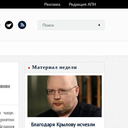
Реклама
Редакция АПН
Материал недели
кенен
 чаще.
приятии
Благодаря Крылову исчезли
Желания