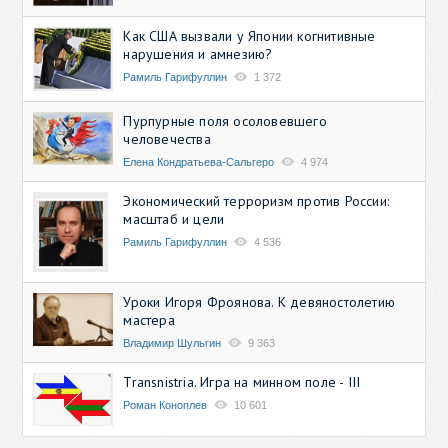
Как США вызвали у Японии когнитивные
нарушения и амнезию?
Рамиль Гарифуллин
1 372
Пурпурные поля осоловевшего
человечества
Елена Кондратьева-Сальгеро
4 974
Экономический терроризм против России:
масштаб и цели
Рамиль Гарифуллин
4 536
Уроки Игоря Фроянова. К девяностолетию
мастера
Владимир Шульгин
9 363
Transnistria. Игра на минном поле - III
Роман Коноплев
10 601