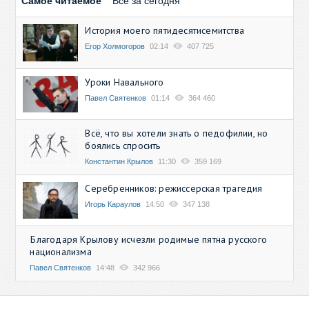
Самое читаемое
Все за сегодня
История моего пятидесятисемитства
Егор Холмогоров
02:14
407 725
Уроки Навального
Павел Святенков
01:14
364 460
Всё, что вы хотели знать о педофилии, но
боялись спросить
Константин Крылов
11:30
359 169
Серебренников: режиссерская трагедия
Игорь Караулов
14:50
347 138
Благодаря Крылову исчезли родимые пятна русского
национализма
Павел Святенков
14:48
342 966