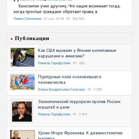
Константин учил другому. Что нация возникает тогда,
когда простые граждане обретают права, в
Павел Святенков
23 сен, 14:48
342 966
Публикации
Как США вызвали у Японии когнитивные
нарушения и амнезию?
Рамиль Гарифуллин
305
Пурпурные поля осоловевшего
человечества
Елена Кондратьева-Сальгеро
4 385
Экономический терроризм против России:
масштаб и цели
Рамиль Гарифуллин
3 934
Уроки Игоря Фроянова. К девяностолетию
мастера