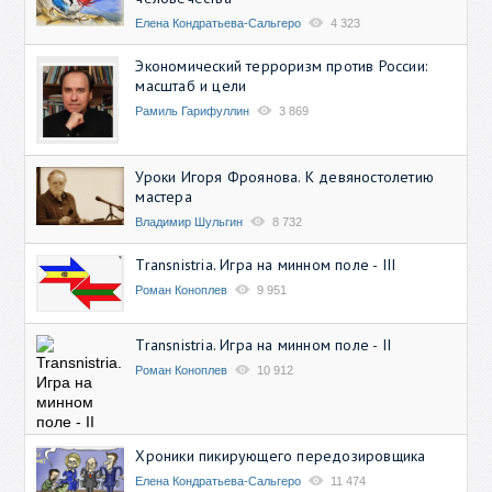
Елена Кондратьева-Сальгеро
4 323
Экономический терроризм против России:
масштаб и цели
Рамиль Гарифуллин
3 869
Уроки Игоря Фроянова. К девяностолетию
мастера
Владимир Шульгин
8 732
Transnistria. Игра на минном поле - III
Роман Коноплев
9 951
Transnistria. Игра на минном поле - II
Роман Коноплев
10 912
Хроники пикирующего передозировщика
Елена Кондратьева-Сальгеро
11 474