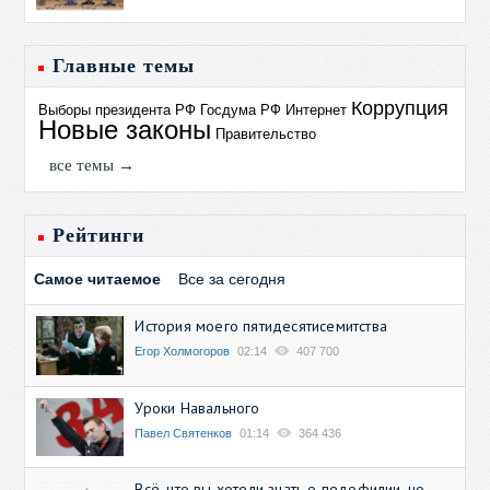
Главные темы
Коррупция
Выборы президента РФ
Госдума РФ
Интернет
Новые законы
Правительство
все темы →
Рейтинги
Самое читаемое
Все за сегодня
История моего пятидесятисемитства
Егор Холмогоров
02:14
407 700
Уроки Навального
Павел Святенков
01:14
364 436
Всё, что вы хотели знать о педофилии, но