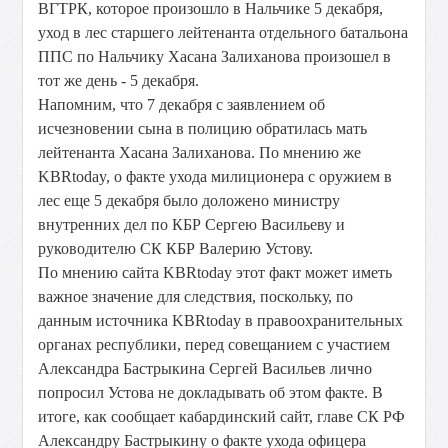
ВГТРК, которое произошло в Нальчике 5 декабря,
уход в лес старшего лейтенанта отдельного батальона
ППС по Нальчику Хасана Залиханова произошел в
тот же день - 5 декабря.
Напомним, что 7 декабря с заявлением об
исчезновении сына в полицию обратилась мать
лейтенанта Хасана Залиханова. По мнению же
KBRtoday, о факте ухода милиционера с оружием в
лес еще 5 декабря было доложено министру
внутренних дел по КБР Сергею Васильеву и
руководителю СК КБР Валерию Устову.
По мнению сайта KBRtoday этот факт может иметь
важное значение для следствия, поскольку, по
данным источника KBRtoday в правоохранительных
органах республики, перед совещанием с участием
Александра Бастрыкина Сергей Васильев лично
попросил Устова не докладывать об этом факте. В
итоге, как сообщает кабардинский сайт, главе СК РФ
Александру Бастрыкину о факте ухода офицера