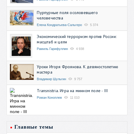
Пурпурные поля осоловевшего
человечества
Елена Кондратьева-Сальгеро
5 374
Экономический терроризм против России:
масштаб и цели
Рамиль Гарифуллин
4 938
Уроки Игоря Фроянова. К девяностолетию
мастера
Владимир Шульгин
9 757
Transnistria. Игра на минном поле - III
Роман Коноплев
11 010
Главные темы