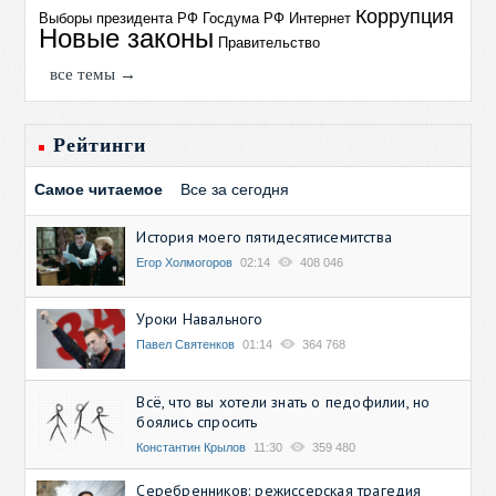
Коррупция
Выборы президента РФ
Госдума РФ
Интернет
Новые законы
Правительство
все темы →
Рейтинги
Самое читаемое
Все за сегодня
История моего пятидесятисемитства
Егор Холмогоров
02:14
408 046
Уроки Навального
Павел Святенков
01:14
364 768
Всё, что вы хотели знать о педофилии, но
боялись спросить
Константин Крылов
11:30
359 480
Серебренников: режиссерская трагедия