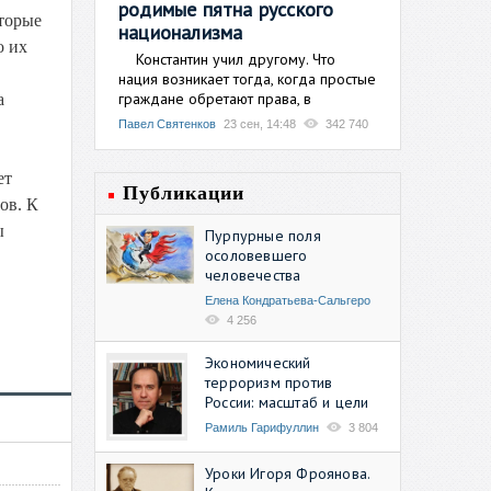
родимые пятна русского
оторые
национализма
о их
Константин учил другому. Что
нация возникает тогда, когда простые
граждане обретают права, в
а
Павел Святенков
23 сен, 14:48
342 740
ет
Публикации
ов. К
ы
Пурпурные поля
осоловевшего
человечества
Елена Кондратьева-Сальгеро
4 256
Экономический
терроризм против
России: масштаб и цели
Рамиль Гарифуллин
3 804
Уроки Игоря Фроянова.