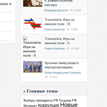
К девяностолетию
онных и
мастера
Владимир Шульгин
8 666
Transnistria. Игра на
минном поле - III
Роман Коноплев
9 889
Transnistria. Игра на
минном поле - II
Роман Коноплев
10 852
Хроники пикирующего
передозировщика
Елена Кондратьева-Сальгеро
11 415
Главные темы
Выборы президента РФ
Госдума РФ
Новые
Коррупция
Интернет