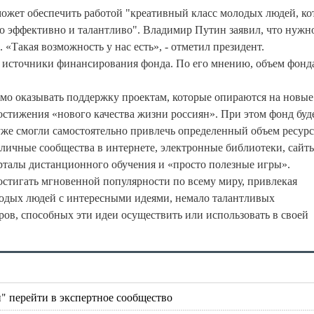
сможет обеспечить работой "креативный класс молодых людей, к
это эффективно и талантливо". Владимир Путин заявил, что нужн
 «Такая возможность у нас есть», - отметил президент.
и источники финансирования фонда. По его мнению, объем фонд
димо оказывать поддержку проектам, которые опираются на новые
остижения «нового качества жизни россиян». При этом фонд буд
 уже смогли самостоятельно привлечь определенный объем ресурс
зличные сообщества в интернете, электронные библиотеки, сайт
рталы дистанционного обучения и «просто полезные игры».
остигать мгновенной популярности по всему миру, привлекая
лодых людей с интересными идеями, немало талантливых
ров, способных эти идеи осуществить или использовать в своей
" перейти в экспертное сообщество