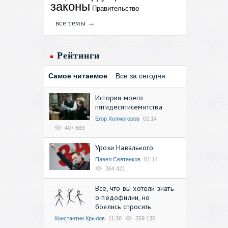
законы
Правительство
все темы →
Рейтинги
Самое читаемое
Все за сегодня
История моего
пятидесятисемитства
Егор Холмогоров
02:14
407 683
Уроки Навального
Павел Святенков
01:14
364 421
Всё, что вы хотели знать
о педофилии, но
боялись спросить
Константин Крылов
11:30
359 130