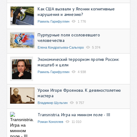
Как США вызвали у Японии когнитивные
нарушения и амнезию?
Рамиль Гарифуллин
1 776
Пурпурные поля осоловевшего
человечества
Елена Кондратьева-Сальгеро
5 374
Экономический терроризм против России:
масштаб и цели
Рамиль Гарифуллин
4 938
Уроки Игоря Фроянова. К девяностолетию
мастера
Владимир Шульгин
9 757
Transnistria. Игра на минном поле - III
Роман Коноплев
11 010