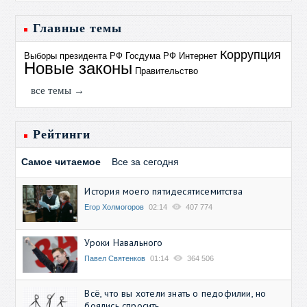
Главные темы
Коррупция
Выборы президента РФ
Госдума РФ
Интернет
Новые законы
Правительство
все темы →
Рейтинги
Самое читаемое
Все за сегодня
История моего пятидесятисемитства
Егор Холмогоров
02:14
407 774
Уроки Навального
Павел Святенков
01:14
364 506
Всё, что вы хотели знать о педофилии, но
боялись спросить