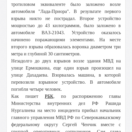
тротиловом эквиваленте было заложено возле
автомобиля "Лада-Приора". В результате первого
взрыва никто не пострадал. Второе устройство
мощностью до 43 килограммов, было заложено в
автомобиле ВАЗ-21043. Устройство оказалось
начинено поражающими элементами. На месте
второго взрыва образовалась воронка диаметром три
метра и глубиной 30 сантиметров.
Незадолго до двух взрывов возле здания МВД на
улице Ермошкина, еще один взрыв произошел на
улице Дахадаева. Взорвалась машина, в которой
перевозили взрывное устройство. В автомобиле
погибли четыре человек.
Как пишет
РБК
, по распоряжению главы
Министерства внутренних дел РФ Рашида
Нургалиева на место инцидента прибыл начальник
главного управления МВД РФ по Северокавказскому
федеральному округу Сергей Ченчик вместе с
группой оперативных сотрудников.
Сам глава