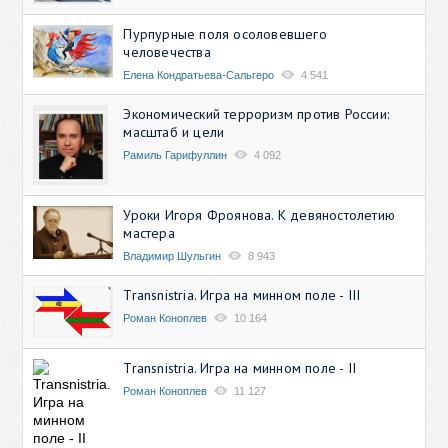
Пурпурные поля осоловевшего
человечества
Елена Кондратьева-Сальгеро
4 541
Экономический терроризм против России:
масштаб и цели
Рамиль Гарифуллин
4 092
Уроки Игоря Фроянова. К девяностолетию
мастера
Владимир Шульгин
8 943
Transnistria. Игра на минном поле - III
Роман Коноплев
10 164
Transnistria. Игра на минном поле - II
Роман Коноплев
11 127