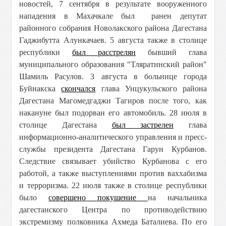
новостей, 7 сентября в результате вооруженного
нападения в Махачкале был ранен депутат
районного собрания Новолакского района Дагестана
Гаджибутта Алункачаев. 5 августа также в столице
республики
был расстрелян
бывший глава
муниципального образования "Тляратинский район"
Шамиль Расулов. 3 августа в больнице города
Буйнакска
скончался
глава Унцукульского района
Дагестана Магомедгаджи Тагиров после того, как
накануне был подорван его автомобиль. 28 июля в
столице Дагестана
был застрелен
глава
информационно-аналитического управления и пресс-
службы президента Дагестана Гарун Курбанов.
Следствие связывает убийство Курбанова с его
работой, а также выступлениями против ваххабизма
и терроризма. 22 июля также в столице республики
было
совершено покушение
на начальника
дагестанского Центра по противодействию
экстремизму полковника Ахмеда Баталиева. По его