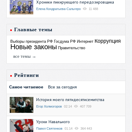
Хроники пикирующего передозировщика
Елена Кондратьева-Сальгеро
11 488
Главные темы
Коррупция
Выборы президента РФ
Госдума РФ
Интернет
Новые законы
Правительство
все темы →
Рейтинги
Самое читаемое
Все за сегодня
История моего пятидесятисемитства
Егор Холмогоров
02:14
407 709
Уроки Навального
Павел Святенков
01:14
364 443