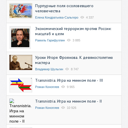
Пурпурные поля осоловевшего
человечества
Елена Кондратьева-Сальгеро
4 337
Экономический терроризм против России:
масштаб и цели
Рамиль Гарифуллин
3 885
Уроки Игоря Фроянова. К девяностолетию
мастера
Владимир Шульгин
8 747
Transnistria. Игра на минном поле - III
Роман Коноплев
9 965
Transnistria. Игра на минном поле - II
Роман Коноплев
10 926