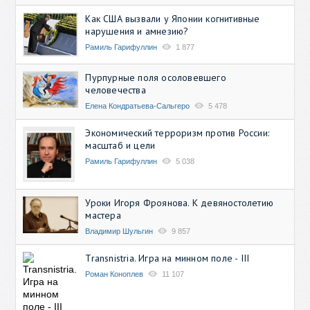
Как США вызвали у Японии когнитивные
нарушения и амнезию?
Рамиль Гарифуллин
1 877
Пурпурные поля осоловевшего
человечества
Елена Кондратьева-Сальгеро
5 478
Экономический терроризм против России:
масштаб и цели
Рамиль Гарифуллин
5 038
Уроки Игоря Фроянова. К девяностолетию
мастера
Владимир Шульгин
9 857
Transnistria. Игра на минном поле - III
Роман Коноплев
11 107