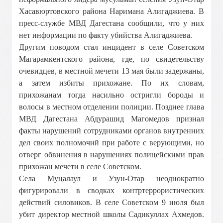
Хасавюртовского района Наримана Алигаджиева. В
пресс-службе МВД Дагестана сообщили, что у них
нет информации по факту убийства Алигаджиева.
Другим поводом стал инцидент в селе Советском
Магарамкентского района, где, по свидетельству
очевидцев, в местной мечети 13 мая были задержаны,
а затем избиты прихожане. По их словам,
прихожанам тогда насильно остригли бороды и
волосы в местном отделении полиции. Позднее глава
МВД Дагестана Абдурашид Магомедов признал
факты нарушений сотрудниками органов внутренних
дел своих полномочий при работе с верующими, но
отверг обвинения в нарушениях полицейскими прав
прихожан мечети в селе Советском.
Села Муцалаул и Узун-Отар неоднократно
фигурировали в сводках контртеррористических
действий силовиков. В селе Советском 9 июля был
убит директор местной школы Садикуллах Ахмедов.