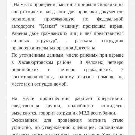
"На место проведения митинга прибыли силовики на
спецтехнике и, когда они для проверки документов
остановили проезжающую по федеральной
автодороге "Кавказ" машину, произошел взрыв.
Ранены двое гражданских лиц и два представителя
силовых структур", - рассказал сотрудник
правоохранительных органов Дагестана.
По уточненным данным, число раненых при взрыве
в Хасавюртовском районе 8 человек: четверо
полицейских и четверо гражданских. 7
госпитализированы,
одному оказана помощь на
месте и он отпущен домой
.
На месте происшествия работает оперативно-
следственная группа, подробности инцидента
выясняются, говорит сотрудник МВД республики.
Основанием для проведения митинга стало
убийство, по утверждению очевидцев, силовиками
неформального лидера мусульман селения Узун-Отар