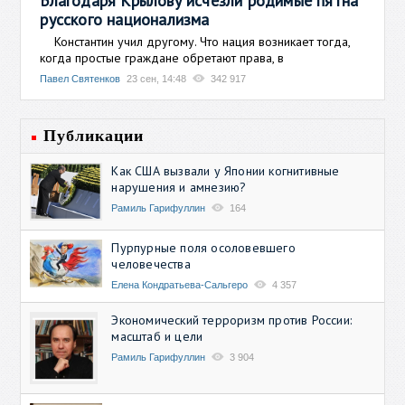
Благодаря Крылову исчезли родимые пятна
русского национализма
Константин учил другому. Что нация возникает тогда,
когда простые граждане обретают права, в
Павел Святенков
23 сен, 14:48
342 917
Публикации
Как США вызвали у Японии когнитивные
нарушения и амнезию?
Рамиль Гарифуллин
164
Пурпурные поля осоловевшего
человечества
Елена Кондратьева-Сальгеро
4 357
Экономический терроризм против России:
масштаб и цели
Рамиль Гарифуллин
3 904