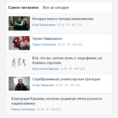
Самое читаемое
Все за сегодня
История моего пятидесятисемитства
Егор Холмогоров
02:14
407 714
Уроки Навального
Павел Святенков
01:14
364 449
Всё, что вы хотели знать о педофилии, но
боялись спросить
Константин Крылов
11:30
359 158
Серебренников: режиссерская трагедия
Игорь Караулов
14:50
347 126
Благодаря Крылову исчезли родимые пятна русского
национализма
Павел Святенков
14:48
342 917