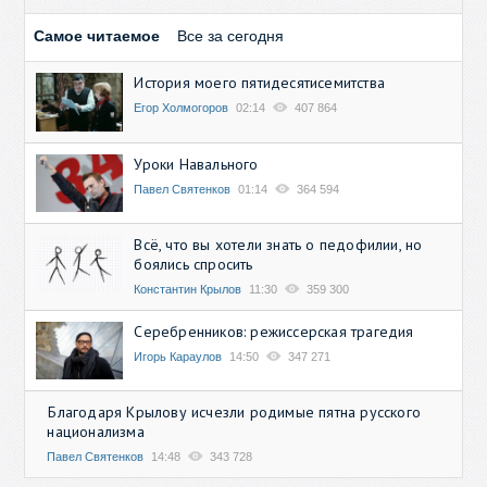
Самое читаемое
Все за сегодня
История моего пятидесятисемитства
Егор Холмогоров
02:14
407 864
Уроки Навального
Павел Святенков
01:14
364 594
Всё, что вы хотели знать о педофилии, но
боялись спросить
Константин Крылов
11:30
359 300
Серебренников: режиссерская трагедия
Игорь Караулов
14:50
347 271
Благодаря Крылову исчезли родимые пятна русского
национализма
Павел Святенков
14:48
343 728