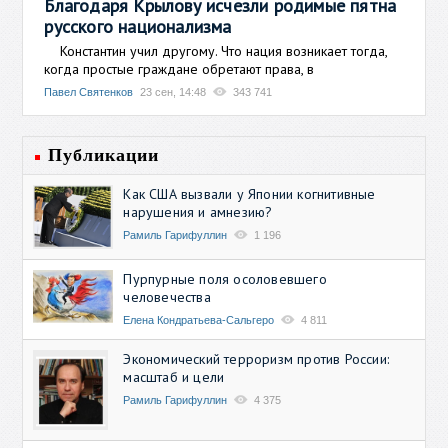
Благодаря Крылову исчезли родимые пятна
русского национализма
Константин учил другому. Что нация возникает тогда,
когда простые граждане обретают права, в
Павел Святенков
23 сен, 14:48
343 741
Публикации
Как США вызвали у Японии когнитивные
нарушения и амнезию?
Рамиль Гарифуллин
1 196
Пурпурные поля осоловевшего
человечества
Елена Кондратьева-Сальгеро
4 811
Экономический терроризм против России:
масштаб и цели
Рамиль Гарифуллин
4 375