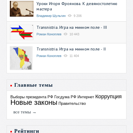
Уроки Игоря Фроянова. К девяностолетию
мастера
Владимир Шульгин
9 206
Transnistria. Игра на минном поле - III
Роман Коноплев
10 443
Transnistria. Игра на минном поле - II
Роман Коноплев
11 404
Главные темы
Коррупция
Выборы президента РФ
Госдума РФ
Интернет
Новые законы
Правительство
все темы →
Рейтинги