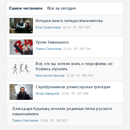
Самое читаемое
Все за сегодня
История моего пятидесятисемитства
Егор Холмогоров
02:14
407 984
Уроки Навального
Павел Святенков
01:14
364 704
Всё, что вы хотели знать о педофилии, но
боялись спросить
Константин Крылов
11:30
359 414
Серебренников: режиссерская трагедия
Игорь Караулов
14:50
347 388
Благодаря Крылову исчезли родимые пятна русского
национализма
Павел Святенков
14:48
344 322