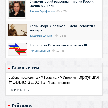
Экономический терроризм против России:
масштаб и цели
Рамиль Гарифуллин
4 714
Уроки Игоря Фроянова. К девяностолетию
мастера
Владимир Шульгин
9 543
Transnistria. Игра на минном поле - III
Роман Коноплев
10 786
Главные темы
Коррупция
Выборы президента РФ
Госдума РФ
Интернет
Новые законы
Правительство
все темы →
Рейтинги