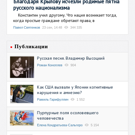
Благодаря Крылову исчезли родимые пятна
русского национализма
Константин учил другому. Что нация возникает тогда,
когда простые граждане обретают права, в
Павел Святенков
23 сен, 14:48
344 335
Публикации
Русская песня. Владимир Высоцкий
Роман Коноплев
904
Как США вызвали у Японии когнитивные
нарушения и амнезию?
Рамиль Гарифуллин
1 552
Пурпурные поля осоловевшего
человечества
Елена Кондратьева-Сальгеро
5 154