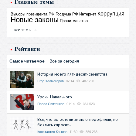
Главные темы
Коррупция
Выборы президента РФ
Госдума РФ
Интернет
Новые законы
Правительство
все темы →
Рейтинги
Самое читаемое
Все за сегодня
История моего пятидесятисемитства
Егор Холмогоров
02:14
407 790
Уроки Навального
Павел Святенков
01:14
364 523
Всё, что вы хотели знать о педофилии, но
боялись спросить
Константин Крылов
11:30
359 233