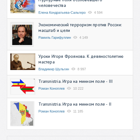
человечества
Елена Кондратьева-Сальгеро
4 594
Экономический терроризм против России:
масштаб и цели
Рамиль Гарифуллин
4 149
Уроки Игоря Фроянова. К девяностолетию
мастера
Владимир Шульгин
8 997
Transnistria. Игра на минном поле - III
Роман Коноплев
10 222
Transnistria. Игра на минном поле - II
Роман Коноплев
11 185