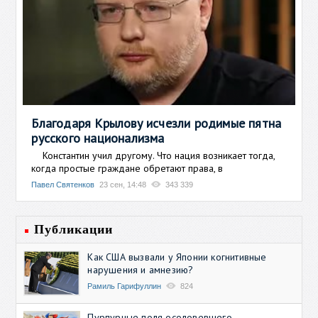
Благодаря Крылову исчезли родимые пятна
русского национализма
Константин учил другому. Что нация возникает тогда,
когда простые граждане обретают права, в
Павел Святенков
23 сен, 14:48
343 339
Публикации
Как США вызвали у Японии когнитивные
нарушения и амнезию?
Рамиль Гарифуллин
824
Пурпурные поля осоловевшего