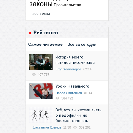
законы
Правительство
все темы →
Рейтинги
Самое читаемое
Все за сегодня
История моего
пятидесятисемитства
Егор Холмогоров
02:14
407 757
Уроки Навального
Павел Святенков
01:14
364 492
Всё, что вы хотели знать
о педофилии, но
боялись спросить
Константин Крылов
11:30
359 201