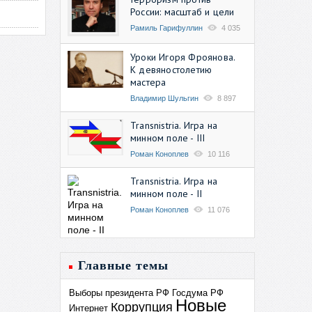
России: масштаб и цели
Рамиль Гарифуллин
4 035
Уроки Игоря Фроянова.
К девяностолетию
мастера
Владимир Шульгин
8 897
Transnistria. Игра на
минном поле - III
Роман Коноплев
10 116
Transnistria. Игра на
минном поле - II
Роман Коноплев
11 076
Главные темы
Выборы президента РФ
Госдума РФ
Новые
Коррупция
Интернет