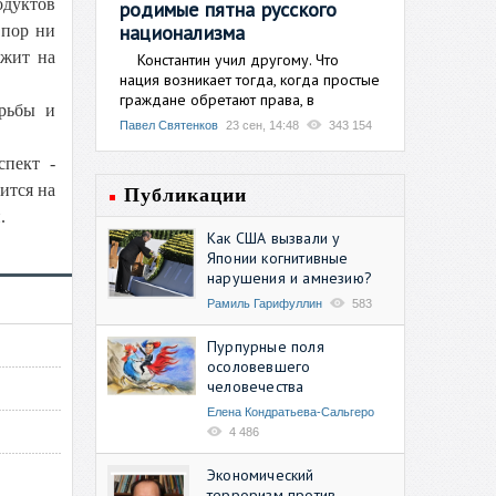
одуктов
родимые пятна русского
национализма
 пор ни
ежит на
Константин учил другому. Что
нация возникает тогда, когда простые
граждане обретают права, в
орьбы и
Павел Святенков
23 сен, 14:48
343 154
пект -
ится на
Публикации
.
Как США вызвали у
Японии когнитивные
нарушения и амнезию?
Рамиль Гарифуллин
583
Пурпурные поля
осоловевшего
человечества
Елена Кондратьева-Сальгеро
4 486
Экономический
терроризм против