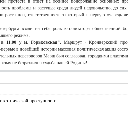
ией протеста в ответ на осеннее подорожание основных пр
зность проблемы и растущее среди людей недовольство, до сих
в роста цен, ответственность за который в первую очередь л
ербурга взяли на себя роль катализатора общественной б
вящего режима.
в 11.00 у м."Горьковская".
Маршрут - Кронверкский прос
Впервые в новейшей истории массовая политическая акция состо
ительных переговоров Марш был согласован городкими властями
 кому не безразлична судьба нашей Родины!
ив этнической преступности