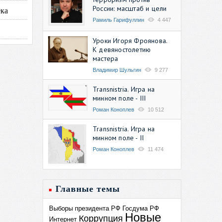
России: масштаб и цели
ека
Рамиль Гарифуллин
4 447
Уроки Игоря Фроянова.
К девяностолетию
мастера
Владимир Шульгин
9 277
Transnistria. Игра на
минном поле - III
Роман Коноплев
10 512
Transnistria. Игра на
минном поле - II
Роман Коноплев
11 474
Главные темы
Выборы президента РФ
Госдума РФ
Новые
Коррупция
Интернет