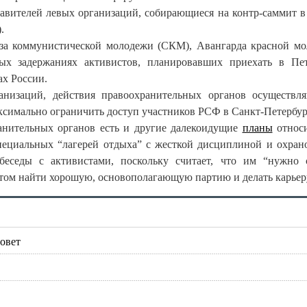
авителей левых организаций, собирающиеся на контр-саммит в
.
юза коммунистической молодежи (СКМ), Авангарда красной м
 задержаниях активистов, планировавших приехать в Пет
ах России.
низаций, действия правоохранительных органов осуществл
аксимально ограничить доступ участников РСФ в Санкт-Петербур
ранительных органов есть и другие далекоидущие
планы
относи
специальных “лагерей отдыха” с жесткой дисциплиной и охран
беседы с активистами, поскольку считает, что им “нужно 
потом найти хорошую, основополагающую партию и делать карьер
овет