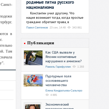
родимые пятна русского
 Санкт-
национализма
Константин учил другому. Что
олодежи
нация возникает тогда, когда простые
граждане обретают права, в
ербург.
Павел Святенков
23 сен, 14:48
343 861
яются в
г.
Публикации
тельно
ой. Там
Как США вызвали у
Японии когнитивные
сначала
нарушения и амнезию?
у”.
Рамиль Гарифуллин
1 293
Пурпурные поля
осоловевшего
человечества
Елена Кондратьева-Сальгеро
4 885
Экономический
терроризм против