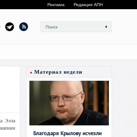
Реклама
Редакция АПН
Материал недели
ка Элла
ношении
Благодаря Крылову исчезли