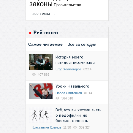
законы
Правительство
все темы →
Рейтинги
Самое читаемое
Все за сегодня
История моего
пятидесятисемитства
Егор Холмогоров
02:14
407 889
Уроки Навального
Павел Святенков
01:14
364 618
Всё, что вы хотели знать
о педофилии, но
боялись спросить
Константин Крылов
11:30
359 324