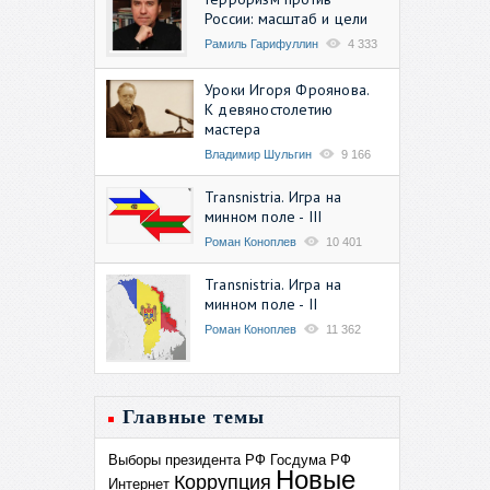
России: масштаб и цели
Рамиль Гарифуллин
4 333
Уроки Игоря Фроянова.
К девяностолетию
мастера
Владимир Шульгин
9 166
Transnistria. Игра на
минном поле - III
Роман Коноплев
10 401
Transnistria. Игра на
минном поле - II
Роман Коноплев
11 362
Главные темы
Выборы президента РФ
Госдума РФ
Новые
Коррупция
Интернет