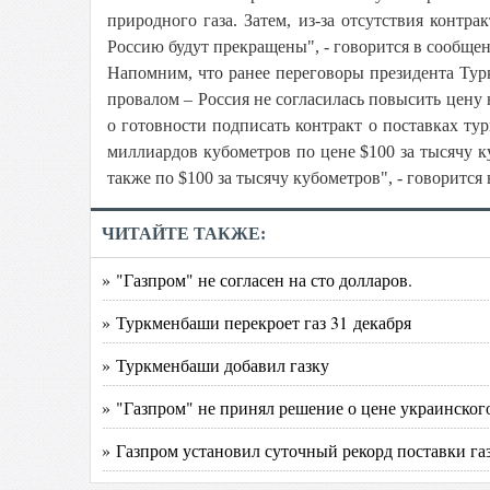
природного газа. Затем, из-за отсутствия контра
Россию будут прекращены", - говорится в сообще
Напомним, что ранее переговоры президента Ту
провалом – Россия не согласилась повысить цену н
о готовности подписать контракт о поставках ту
миллиардов кубометров по цене $100 за тысячу к
также по $100 за тысячу кубометров", - говоритс
ЧИТАЙТЕ ТАКЖЕ:
» "Газпром" не согласен на сто долларов.
» Туркменбаши перекроет газ 31 декабря
» Туркменбаши добавил газку
» "Газпром" не принял решение о цене украинского
» Газпром установил суточный рекорд поставки газ