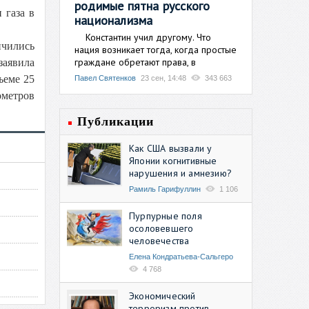
родимые пятна русского
 газа в
национализма
Константин учил другому. Что
нчились
нация возникает тогда, когда простые
граждане обретают права, в
заявила
ъеме 25
Павел Святенков
23 сен, 14:48
343 663
ометров
Публикации
Как США вызвали у
Японии когнитивные
нарушения и амнезию?
Рамиль Гарифуллин
1 106
Пурпурные поля
осоловевшего
человечества
Елена Кондратьева-Сальгеро
4 768
Экономический
терроризм против