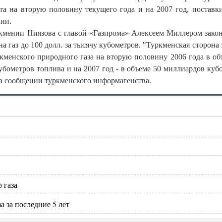
кта на вторую половину текущего года и на 2007 год, поставки
нии.
ркмении Ниязова с главой «Газпрома» Алексеем Миллером зако
а газ до 100 долл. за тысячу кубометров. "Туркменская сторона 
ркменского природного газа на вторую половину 2006 года в об
убометров топлива и на 2007 год - в объеме 50 миллиардов куб
я в сообщении туркменского информагенства.
 газа
а за последние 5 лет