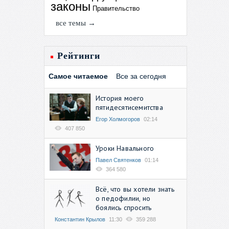
законы
Правительство
все темы →
Рейтинги
Самое читаемое
Все за сегодня
История моего
пятидесятисемитства
Егор Холмогоров
02:14
407 850
Уроки Навального
Павел Святенков
01:14
364 580
Всё, что вы хотели знать
о педофилии, но
боялись спросить
Константин Крылов
11:30
359 288