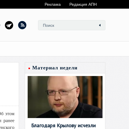
Реклама
Редакция АПН
Материал недели
Об этом
н ранее
Благодаря Крылову исчезли
енского