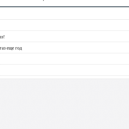
аз!
газ еще год