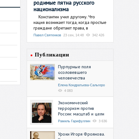
родимые пятна русского
национализма
Константин учил другому. Что
нация возникает тогда, когда простые
граждане обретают права, в
Павел Святенков
23 сен, 14:48
342 426
Публикации
Пурпурные поля
осоловевшего
человечества
Елена Кондратьева-Сальгеро
4 083
Экономический
терроризм против
России: масштаб и цели
Рамиль Гарифуллин
3 636
Уроки Игоря Фроянова.