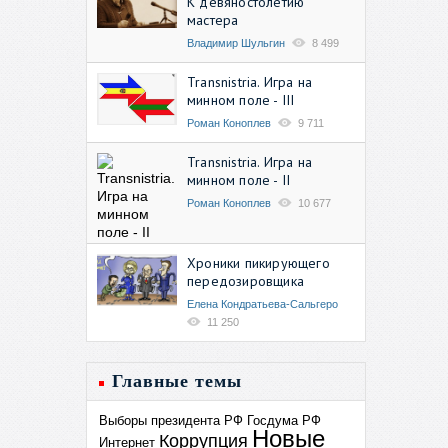
К девяностолетию
мастера
Владимир Шульгин
8 499
Transnistria. Игра на
минном поле - III
Роман Коноплев
9 711
Transnistria. Игра на
минном поле - II
Роман Коноплев
10 677
Хроники пикирующего
передозировщика
Елена Кондратьева-Сальгеро
11 250
Главные темы
Выборы президента РФ
Госдума РФ
Новые
Коррупция
Интернет