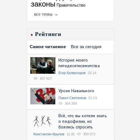
законы
Правительство
все темы →
Рейтинги
Самое читаемое
Все за сегодня
История моего
пятидесятисемитства
Егор Холмогоров
02:14
407 627
Уроки Навального
Павел Святенков
01:14
364 368
Всё, что вы хотели знать
о педофилии, но
боялись спросить
Константин Крылов
11:30
359 073