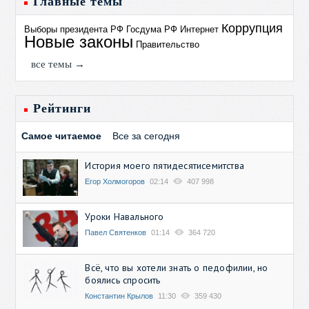
Главные темы
Коррупция
Выборы президента РФ
Госдума РФ
Интернет
Новые законы
Правительство
все темы →
Рейтинги
Самое читаемое
Все за сегодня
История моего пятидесятисемитства
Егор Холмогоров
02:14
407 998
Уроки Навального
Павел Святенков
01:14
364 720
Всё, что вы хотели знать о педофилии, но
боялись спросить
Константин Крылов
11:30
359 430