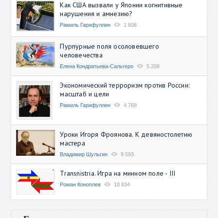
Как США вызвали у Японии когнитивные
нарушения и амнезию?
Рамиль Гарифуллин
1 606
Пурпурные поля осоловевшего
человечества
Елена Кондратьева-Сальгеро
5 208
Экономический терроризм против России:
масштаб и цели
Рамиль Гарифуллин
4 768
Уроки Игоря Фроянова. К девяностолетию
мастера
Владимир Шульгин
9 593
Transnistria. Игра на минном поле - III
Роман Коноплев
10 834