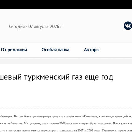
Сегодня - 07 августа 2026 г
От редакции
Особая папка
Авторы
ешевый туркменский газ еще год
убометров. Как сообщил пресс-секретарь председателя правления «Газпрома», в настоящее время действу
сячу кубометров. Мы уверены, что в течение 2006 года наш контракт будет выполнен». Что касается це
 то в настоящее время ведутся переговоры о контрактах на 2007 и 2008 годы. Переговоры продолжаю