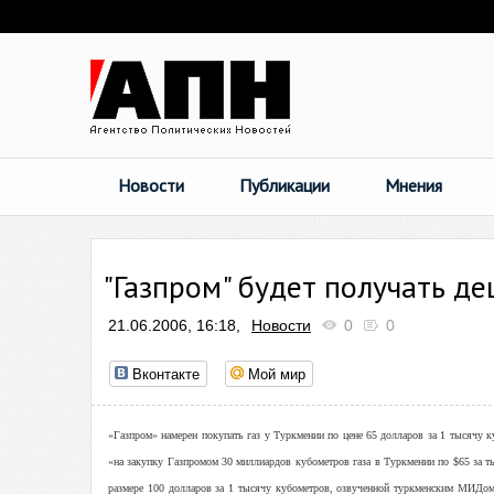
Новости
Публикации
Мнения
"Газпром" будет получать д
21.06.2006, 16:18,
Новости
0
0
Вконтакте
Мой мир
«Газпром» намерен покупать газ у Туркмении по цене 65 долларов за 1 тысячу к
«на закупку Газпромом 30 миллиардов кубометров газа в Туркмении по $65 за ты
размере 100 долларов за 1 тысячу кубометров, озвученной туркменским МИДом,