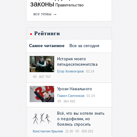
законы
Правительство
все темы →
Рейтинги
Самое читаемое
Все за сегодня
История моего
пятидесятисемитства
Егор Холмогоров
02:14
407 757
Уроки Навального
Павел Святенков
01:14
364 492
Всё, что вы хотели знать
о педофилии, но
боялись спросить
Константин Крылов
11:30
359 201