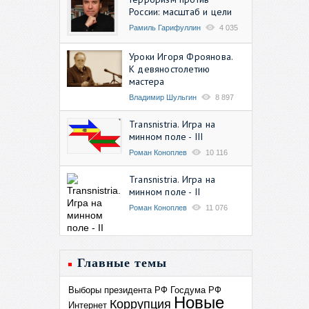
России: масштаб и цели
Рамиль Гарифуллин
4 035
Уроки Игоря Фроянова.
К девяностолетию
мастера
Владимир Шульгин
8 897
Transnistria. Игра на
минном поле - III
Роман Коноплев
10 116
Transnistria. Игра на
минном поле - II
Роман Коноплев
11 076
Главные темы
Выборы президента РФ
Госдума РФ
Новые
Коррупция
Интернет