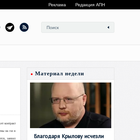
Реклама
Редакция АПН
Материал недели
ет контракт
ны на газ в
Благодаря Крылову исчезли
тся, заявил