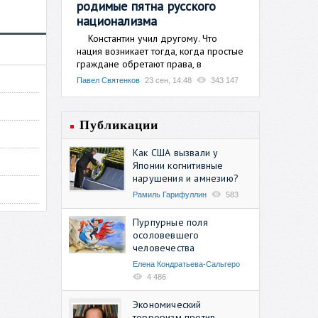
родимые пятна русского
национализма
Константин учил другому. Что
нация возникает тогда, когда простые
граждане обретают права, в
Павел Святенков
23 сен, 14:48
343 147
Публикации
Как США вызвали у
Японии когнитивные
нарушения и амнезию?
Рамиль Гарифуллин
583
Пурпурные поля
осоловевшего
человечества
Елена Кондратьева-Сальгеро
4 486
Экономический
терроризм против